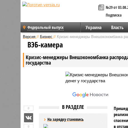
№29 от 03.08.
Подписка
Украина
Власть
Федеральный выпуск
Версия
//
Бизнес
//
Кризис-менеджеры Внешэкономбанка рас
ВЭБ-камера
Кризис-менеджеры Внешэкономбанка распродаю
государства
В РАЗДЕЛЕ
Пришедш
0
реализо
На зарядку становись
спасени
в отста
0