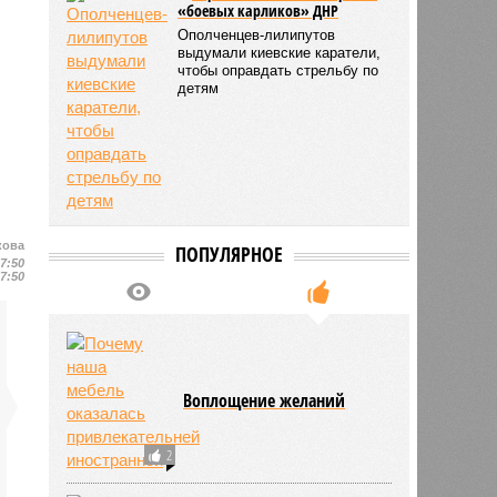
«боевых карликов» ДНР
Ополченцев-лилипутов
выдумали киевские каратели,
чтобы оправдать стрельбу по
детям
кова
ПОПУЛЯРНОЕ
17:50
17:50
Воплощение желаний
2