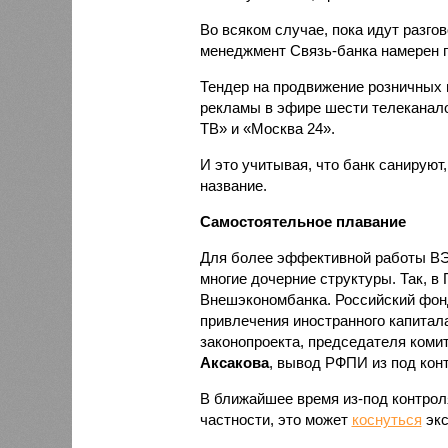
Во всяком случае, пока идут разго
менеджмент Связь-банка намерен п
Тендер на продвижение розничных
рекламы в эфире шести телеканало
ТВ» и «Москва 24».
И это учитывая, что банк санируют
название.
Самостоятельное плавание
Для более эффективной работы ВЭ
многие дочерние структуры. Так, в
Внешэкономбанка. Российский фонд
привлечения иностранного капитала
законопроекта, председателя коми
Аксакова
, вывод РФПИ из под кон
В ближайшее время из-под контрол
частности, это может
коснуться
экс