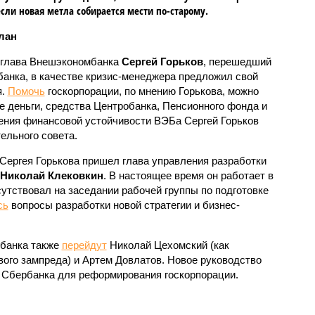
если новая метла собирается мести по-старому.
лан
глава Внешэкономбанка
Сергей Горьков
, перешедший
анка, в качестве кризис-менеджера предложил свой
я.
Помочь
госкорпорации, по мнению Горькова, можно
 деньги, средства Центробанка, Пенсионного фонда и
ения финансовой устойчивости ВЭБа Сергей Горьков
ельного совета.
Сергея Горькова пришел глава управления разработки
Николай Клековкин
. В настоящее время он работает в
сутствовал на заседании рабочей группы по подготовке
сь
вопросы разработки новой стратегии и бизнес-
рбанка также
перейдут
Николай Цехомский (как
вого зампреда) и Артем Довлатов. Новое руководство
 Сбербанка для реформирования госкорпорации.