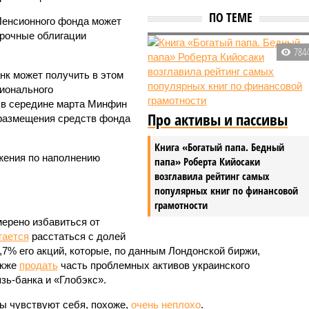
ПО ТЕМЕ
Пенсионного фонда может
срочные облигации
784
нк может получить в этом
ционального
, в середине марта Минфин
Про активы и пассивы
 размещения средств фонда
Книга «Богатый папа. Бедный
жения по наполнению
папа» Роберта Кийосаки
возглавила рейтинг самых
популярных книг по финансовой
грамотности
ерено избавиться от
гается
расстаться с долей
7% его акций, которые, по данным Лондонской биржи,
акже
продать
часть проблемных активов украинского
зь-банка и «Глобэкс».
вы чувствуют себя, похоже,
очень неплохо
.