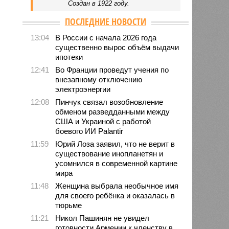
Создан в 1922 году.
ПОСЛЕДНИЕ НОВОСТИ
13:04
В России с начала 2026 года
существенно вырос объём выдачи
ипотеки
12:41
Во Франции проведут учения по
внезапному отключению
электроэнергии
12:08
Пинчук связал возобновление
обменом разведданными между
США и Украиной с работой
боевого ИИ Palantir
11:59
Юрий Лоза заявил, что не верит в
существование инопланетян и
усомнился в современной картине
мира
11:48
Женщина выбрала необычное имя
для своего ребёнка и оказалась в
тюрьме
11:21
Никол Пашинян не увидел
готовности Армении к членству в