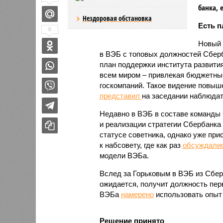
банка, 
Нездоровая обстановка
Есть п
0
Новый 
в ВЭБ с топовых должностей Сберб
план поддержки института развити
всем миром – привлекая бюджетные
госкомпаний. Такое видение повыш
представил
на заседании наблюдат
Недавно в ВЭБ в составе команды 
и реализации стратегии Сбербанка
статусе советника, однако уже при
к набсовету, где как раз
обсуждали
модели ВЭБа.
Вслед за Горьковым в ВЭБ из Сбе
ожидается, получит должность пер
ВЭБа
намерено
использовать опыт
Решение принято