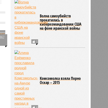
Волна самоубийств
прокатилась в
киберкомандовании США
на фоне иранской войны
2862
1
0
138
Комсомолка взяла Порно
Оскар – 2015
4