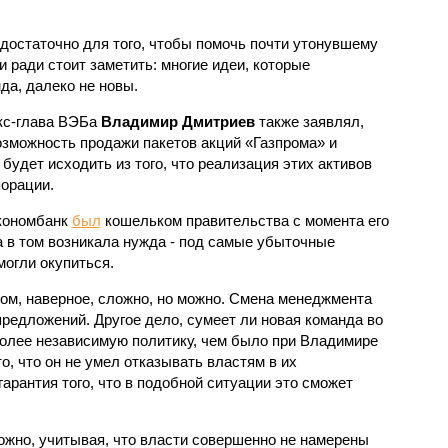
остаточно для того, чтобы помочь почти утонувшему
ради стоит заметить: многие идеи, которые
да, далеко не новы.
кс-глава ВЭБа
Владимир Дмитриев
также заявлял,
зможность продажи пакетов акций «Газпрома» и
 будет исходить из того, что реализация этих активов
порации.
экономбанк
был
кошельком правительства с момента его
а в том возникала нужда - под самые убыточные
могли окупиться.
ром, наверное, сложно, но можно. Смена менеджмента
предложений. Другое дело, сумеет ли новая команда во
более независимую политику, чем было при Владимире
о, что он не умел отказывать властям в их
гарантия того, что в подобной ситуации это сможет
ожно, учитывая, что власти совершенно не намерены