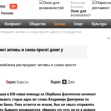
Вячеслав
2026
Калинин
Окно для
Реклама
возможностей
Конфликт
Общество
Бизнес
Спорт
Культура
продают активы и снова просят денег у государства
т активы и снова просят денег у
ая в ВЭБ новая команда из Сбербанка фактически начинает
вывать старые идеи экс-главы Владимира Дмитриева по
ю банка. Пока остается не ясным, был ли смысл отправлять
вку бывшего руководителя, обвинять его чуть ли не в развале