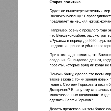
Старая политика
Будет ли вышеперечисленных мер д
Внешэкономбанку? Справедливости 
предлагает нынешняя кризис-коман
Например, осенью прошлого года э
что Внешэкономбанк рассмотрит во
«Русала» в период до 2020 года, но
не должна принести убытки госкор
При этом надо помнить, что Внеш
создания. Он выдавал деньги, когд
проекты, которые вряд ли когда не 
Помочь банку, сделав это всем ми
также важна с точки зрения новых 
главе с Сергеем Горьковым вести 
Дмитриеве? В вину ему ставилось т
многочисленных начинаниях. А где 
сделать Сергей Горьков?
Делать предсказания тем более сл