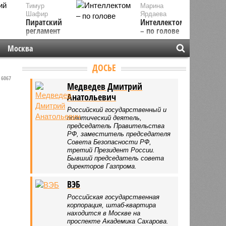
Тимур
Марина
Шафир
Ярдаева
Пиратский
Интеллектом
регламент
– по голове
Москва
ДОСЬЕ
6067
Медведев Дмитрий
Анатольевич
Российский государственный и
политический деятель,
председатель Правительства
РФ, заместитель председателя
Совета Безопасности РФ,
третий Президент России.
Бывший председатель совета
директоров Газпрома.
ВЭБ
Российская государственная
корпорация, штаб-квартира
находится в Москве на
проспекте Академика Сахарова.