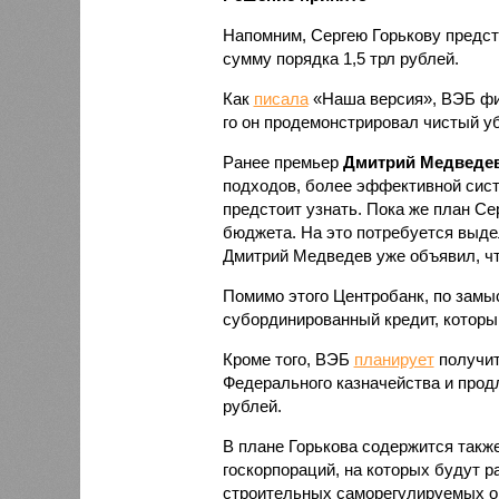
Напомним, Сергею Горькову предст
сумму порядка 1,5 трл рублей.
Как
писала
«Наша версия», ВЭБ фин
го он продемонстрировал чистый уб
Ранее премьер
Дмитрий Медведе
подходов, более эффективной сис
предстоит узнать. Пока же план Се
бюджета. На это потребуется выде
Дмитрий Медведев уже объявил, чт
Помимо этого Центробанк, по замы
субординированный кредит, который
Кроме того, ВЭБ
планирует
получит
Федерального казначейства и прод
рублей.
В плане Горькова содержится такж
госкорпораций, на которых будут 
строительных саморегулируемых о