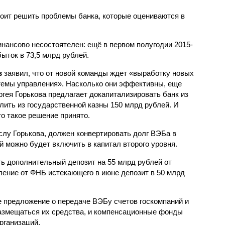
оит решить проблемы банка, которые оцениваются в
ансово несостоятелен: ещё в первом полугодии 2015-
ыток в 73,5 млрд рублей.
в
заявил, что от новой команды ждет «выработку новых
темы управления». Насколько они эффективны, еще
ргея Горькова предлагает докапитализировать банк из
лить из государственной казны 150 млрд рублей. И
о такое решение принято.
слу Горькова, должен конвертировать долг ВЭБа в
 можно будет включить в капитал второго уровня.
ь дополнительный депозит на 55 млрд рублей от
ление от ФНБ истекающего в июне депозит в 50 млрд
е предложение о передаче ВЭБу счетов госкомпаний и
размещаться их средства, и компенсационные фонды
рганизаций.