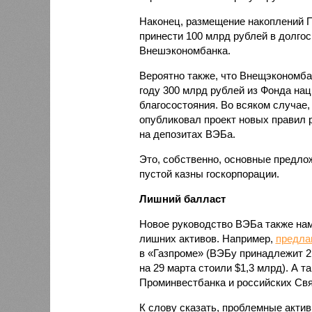
Наконец, размещение накоплений 
принести 100 млрд рублей в долго
Внешэкономбанка.
Вероятно также, что Внещэкономба
году 300 млрд рублей из Фонда на
благосостояния. Во всяком случае
опубликовал проект новых правил
на депозитах ВЭБа.
Это, собственно, основные предло
пустой казны госкорпорации.
Лишний балласт
Новое руководство ВЭБа также нам
лишних активов. Например,
предла
в «Газпроме» (ВЭБу принадлежит 2,
на 29 марта стоили $1,3 млрд). А т
Проминвестбанка и российских Свя
К слову сказать, проблемные акти