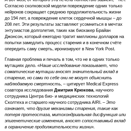
Согласно сколковской модели повреждение одних только
нейронов сокращает среднюю продолжительность жизни
до 194 лет, а повреждение клеток сердечной мышцы – до
208 лет. Эти результаты заставляют усомниться в мечтах
энтузиастов долголетия, таких как биохакер Брайан
Джонсон, который ежегодно тратит миллионы долларов на
попытки замедлить процесс старения и в конечном счёте
опередить саму смерть, иронизируют в New York Post.
Главная проблема и печаль в том, что не в одних только
мутациях дело.
«Наше исследование показывает, что
соматические мутации вносят значительный вклад в
старение, но сами по себе они не могут объяснить
наблюдаемую смертность, –
цитирует Medical Express
соавтора исследования
Дмитрия Крюкова
, научного
сотрудника Центра био- и медицинских технологий
Сколтеха и старшего научного сотрудника AIRI. –
Это
означает, что другие механизмы старения, такие как
потеря протеостаза, митохондриальная дисфункция или
эпигенетические изменения, вносят сопоставимый вклад
в ограничение продолжительности жизни».