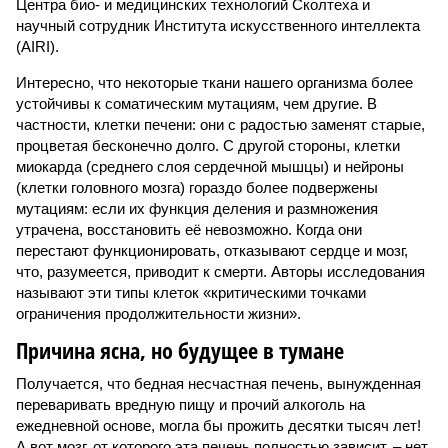
Центра био- и медицинских технологий Сколтеха и
научный сотрудник Института искусственного интеллекта
(AIRI).
Интересно, что некоторые ткани нашего организма более
устойчивы к соматическим мутациям, чем другие. В
частности, клетки печени: они с радостью заменят старые,
процветая бесконечно долго. С другой стороны, клетки
миокарда (среднего слоя сердечной мышцы) и нейроны
(клетки головного мозга) гораздо более подвержены
мутациям: если их функция деления и размножения
утрачена, восстановить её невозможно. Когда они
перестают функционировать, отказывают сердце и мозг,
что, разумеется, приводит к смерти. Авторы исследования
называют эти типы клеток «критическими точками
ограничения продолжительности жизни».
Причина ясна, но будущее в тумане
Получается, что бедная несчастная печень, вынужденная
переваривать вредную пищу и прочий алкоголь на
ежедневной основе, могла бы прожить десятки тысяч лет!
А вот мозг, от которого эта печень полностью зависит, – нет.