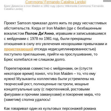
Брюс Дикинсон в Iron Maiden в 1982 году (фото: Wikimedia Commons/ Fernando
Catalina Landa)
Проект Samson приказал долго жить по ряду несчастливых
обстоятельств. Когда от Iron Maiden (где с безбашенным
вокалистом
Полом Ди’Анно
, игравшим и записывавшимся
с мейденами с 1978 по 1981 год, были прекращены
отношения в силу его увлечения нехорошими привычками и
проистекающей
отсюда недисциплинированностью)
поступило приглашение, прийти на прослушивание, то
Брюс колебался не слишком долго.
Порепетировав совместно с мейденами, он (спустя
некоторое время) понял, что Iron Maiden – то, что ему
нужно! Музыканты коллектива были устремлены на
творческий рост, полноценные гастроли, мощные
концептуальные шоу (с пиротехникой, ростовыми
фигурами и прочими заманухами) и покорение мира, что
(заметим) сполна удалось!
Как говаривал один из культовых персонажей романа