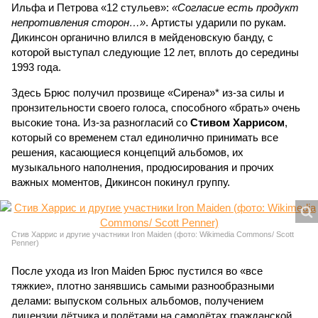
Ильфа и Петрова «12 стульев»:
«Согласие есть продукт
непротивления сторон…»
. Артисты ударили по рукам.
Дикинсон органично влился в мейденовскую банду, с
которой выступал следующие 12 лет, вплоть до середины
1993 года.
Здесь Брюс получил прозвище «Сирена»* из-за силы и
пронзительности своего голоса, способного «брать» очень
высокие тона. Из-за разногласий со
Стивом Харрисом
,
который со временем стал единолично принимать все
решения, касающиеся концепций альбомов, их
музыкального наполнения, продюсирования и прочих
важных моментов, Дикинсон покинул группу.
Стив Харрис и другие участники Iron Maiden (фото: Wikimedia Commons/ Scott
Penner)
После ухода из Iron Maiden Брюс пустился во «все
тяжкие», плотно занявшись самыми разнообразными
делами: выпуском сольных альбомов, получением
лицензии лётчика и полётами на самолётах гражданской