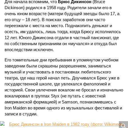
Для начала вспомним, что
Брюс Дикинсон
(Bruce
Dickinson) родился в 1958 году. Родители зачали его в
очень юном возрасте (матери будущей звезды было 17, а
его отцу – 18 лет). В поисках заработков они часто
переезжали с места на место. Поднакопить деньжат и
осесть, им удалось, лишь тогда, когда Брюсу исполнилось
12 лет. Юного Дикинсона отдали в частный пансионат, где
по собственным признаниям он «мучался» и откуда был
впоследствии исключен.
Его томительные дни пребывания в упомянутом учебном
заведении были скрашены разрешением, заниматься
музыкой и участвовать в постановках любительского
театра, где наш герой начал петь. Доучивался Брюс уже в
государственной школе, где увлекался филологией и
историей. Свои увлечения вокалом не бросал и изначально
вокалировал в группах Styx (не путать с известной
американской формацией) и Samson, познакомившись с
Iron Maiden во время одного из музыкальных фестивалей и
записи в студии.