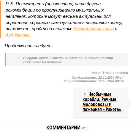
P. S. Посмотреть (при желании) наши другие
рекомендации по прослушиванию музыкальных
нетленок, которые могут весьма актуальны для
обретения хорошего самочувствия в нынешнюю эпоху,
вы можете, пройдя по ссылкам:
Электронная книга
и
Аудиокнига
.
Продолжение следует.
*
Telegram-канал «Сирена» внесен Минюстом в реестр
иностранных агентов
Игорр Тяжеловесофф
Опубликовано:
22.10.2024 08:14
Отредактировано:
22.10.2024 08:14
Необычные
корабли. Речные
молоковозы и
пожарная «Ракета»
КОММЕНТАРИИ
0