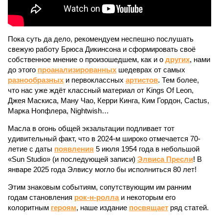
Пока суть да дело, рекомендуем неспешно послушать
свежую работу Брюса Дикинсона и сформировать своё
собственное мнение о произошедшем, как и о
других
, нами
до этого
проанализированных
шедеврах от самых
разнообразных
и первоклассных
артистов
. Тем более,
что нас уже ждёт классный материал от Kings Of Leon,
Джея Маскиса, Ману Чао, Керри Кинга, Ким Гордон, Cactus,
Марка Нопфлера, Nightwish…
Масла в огонь общей экзальтации подливает тот
удивительный факт, что в 2024-м широко отмечается 70-
летие с даты
появления
5 июля 1954 года в небольшой
«Sun Studio» (и последующей записи)
Элвиса Пресли
! В
январе 2025 года Элвису могло бы исполниться 80 лет!
Этим знаковым событиям, сопутствующим им ранним
годам становления
рок-н-ролла
и некоторым его
колоритным
героям
, наше издание
посвящает
ряд статей.