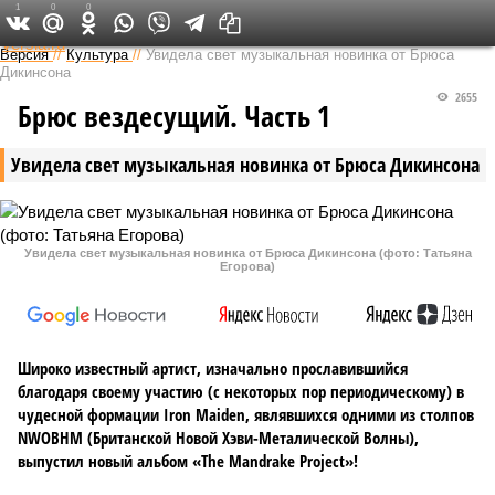
1
0
0
Федеральный выпуск
Версия
//
Культура
//
Увидела свет музыкальная новинка от Брюса
Дикинсона
2655
Брюс вездесущий. Часть 1
Увидела свет музыкальная новинка от Брюса Дикинсона
Увидела свет музыкальная новинка от Брюса Дикинсона (фото: Татьяна
Егорова)
Широко известный артист, изначально прославившийся
благодаря своему участию (с некоторых пор периодическому) в
чудесной формации Iron Maiden, являвшихся одними из столпов
NWOBHM (Британской Новой Хэви-Металической Волны),
выпустил новый альбом «The Mandrake Project»!