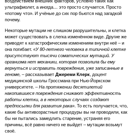
воздействием внешних факторов, условно таких как
ультрафиолет, а иногда… это просто случается. Просто
«потому что». И учёные до сих пор бьются над загадкой
почему.
Некоторые мутации не слишком разрушительны, и клетка
может существовать в слегка изменённом виде. Другие же
приводят к катастрофическим изменениям внутри неё – и
она погибает.
«У 80-летнего человека в типичной клетке
присутствуют тысячи соматических мутаций. У
организма нет механики, которая позволила бы ему
вернуться и исправить повреждения, уже записанные в
геноме,
– рассказывает
Джереми Клерк
, доцент
медицинской школы Гроссмана при Нью-Йоркском
университете.
– На протяжении десятилетий
накопившиеся повреждения снижают эффективность
работы клетки, а в некоторых случаях создают
предпосылки для развития рака»
. То есть получается, что,
какие бы антивозрастные процедуры вы ни проводили, как
бы ни пытались замедлить старение, устраняя его
причины, всё равно ничего не выйдет – мутации возьмут
своё.