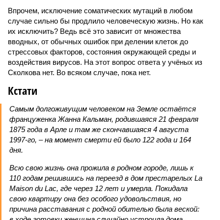
Впрочем, исключение соматических мутаций в любом
случае сильно бы продлило человеческую жизнь. Но как
их исключить? Ведь всё это зависит от множества
вводных, от обычных ошибок при делении клеток до
стрессовых факторов, состояния окружающей среды и
воздействия вирусов. На этот вопрос ответа у учёных из
Сколкова нет. Во всяком случае, пока нет.
Кстати
Самым долгоживущим человеком на Земле остаётся
француженка Жанна Кальман, родившаяся 21 февраля
1875 года в Арле и там же скончавшаяся 4 августа
1997-го, – на момент смерти ей было 122 года и 164
дня.
Всю свою жизнь она прожила в родном городе, лишь к
110 годам решившись на переезд в дом престарелых La
Maison du Lac, где через 12 лет и умерла. Покидала
свою квартиру она без особого удовольствия, но
причина расставания с родной обителью была веской:
в ходе готовки женщина случайно устроила дома