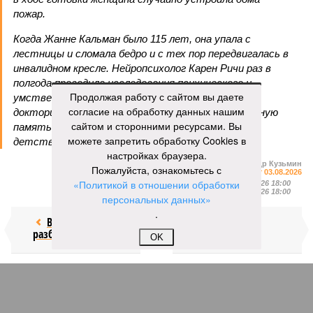
пожар.
Когда Жанне Кальман было 115 лет, она упала с
лестницы и сломала бедро и с тех пор передвигалась в
инвалидном кресле. Нейропсихолог Карен Ричи раз в
полгода проводила исследования психического и
Продолжая работу с сайтом вы даете
умственного состояния старушки: по словам
согласие на обработку данных нашим
докторши, Кальман до самого конца сохраняла ясную
сайтом и сторонними ресурсами. Вы
память и ум, рассказывая Ричи стихи из своего
можете запретить обработку Cookies в
детства и решая арифметические задачки.
настройках браузера.
Александр Кузьмин
Пожалуйста, ознакомьтесь с
Газета
«Наша версия» №29 от 03.08.2026
«Политикой в отношении обработки
Опубликовано:
04.08.2026 18:00
Отредактировано:
04.08.2026 18:00
персональных данных»
.
Воры без
Последние
разбора
времена
OK
КОММЕНТАРИИ
0
Версия
//
Общество
//
Земля уже не раз показывала человечеству свой