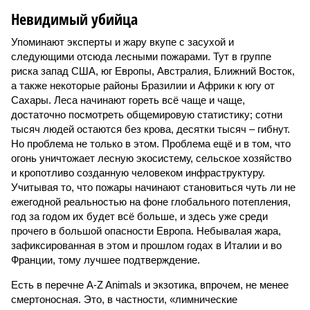
Невидимый убийца
Упоминают эксперты и жару вкупе с засухой и
следующими отсюда лесными пожарами. Тут в группе
риска запад США, юг Европы, Австралия, Ближний Восток,
а также некоторые районы Бразилии и Африки к югу от
Сахары. Леса начинают гореть всё чаще и чаще,
достаточно посмотреть общемировую статистику; сотни
тысяч людей остаются без крова, десятки тысяч – гибнут.
Но проблема не только в этом. Проблема ещё и в том, что
огонь уничтожает лесную экосистему, сельское хозяйство
и кропотливо созданную человеком инфраструктуру.
Учитывая то, что пожары начинают становиться чуть ли не
ежегодной реальностью на фоне глобального потепления,
год за годом их будет всё больше, и здесь уже среди
прочего в большой опасности Европа. Небывалая жара,
зафиксированная в этом и прошлом годах в Италии и во
Франции, тому лучшее подтверждение.
Есть в перечне A-Z Animals и экзотика, впрочем, не менее
смертоносная. Это, в частности, «лимнические