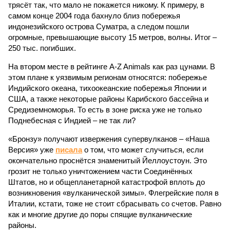
трясёт так, что мало не покажется никому. К примеру, в
самом конце 2004 года бахнуло близ побережья
индонезийского острова Суматра, а следом пошли
огромные, превышающие высоту 15 метров, волны. Итог –
250 тыс. погибших.
На втором месте в рейтинге A-Z Animals как раз цунами. В
этом плане к уязвимым регионам относятся: побережье
Индийского океана, тихо­океанские побережья Японии и
США, а также некоторые районы Карибского бассейна и
Средиземноморья. То есть в зоне риска уже не только
Поднебесная с Индией – не так ли?
«Бронзу» получают извержения супервулканов – «Наша
Версия» уже
писала
о том, что может случиться, если
окончательно проснётся знаменитый Йеллоустоун. Это
грозит не только уничтожением части Соединённых
Штатов, но и общепланетарной катастрофой вплоть до
возникновения «вулканической зимы». Флегрейские поля в
Италии, кстати, тоже не стоит сбрасывать со счетов. Равно
как и многие другие до поры спящие вулканические
районы.