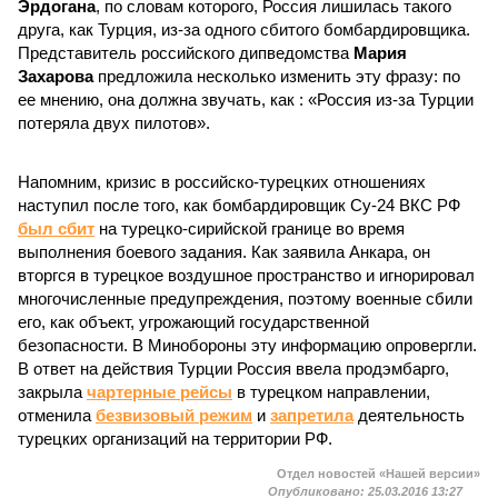
Эрдогана
, по словам которого, Россия лишилась такого
друга, как Турция, из-за одного сбитого бомбардировщика.
Представитель российского дипведомства
Мария
Захарова
предложила несколько изменить эту фразу: по
ее мнению, она должна звучать, как : «Россия из-за Турции
потеряла двух пилотов».
Напомним, кризис в российско-турецких отношениях
наступил после того, как бомбардировщик Су-24 ВКС РФ
был сбит
на турецко-сирийской границе во время
выполнения боевого задания. Как заявила Анкара, он
вторгся в турецкое воздушное пространство и игнорировал
многочисленные предупреждения, поэтому военные сбили
его, как объект, угрожающий государственной
безопасности. В Минобороны эту информацию опровергли.
В ответ на действия Турции Россия ввела продэмбарго,
закрыла
чартерные рейсы
в турецком направлении,
отменила
безвизовый режим
и
запретила
деятельность
турецких организаций на территории РФ.
Отдел новостей «Нашей версии»
Опубликовано:
25.03.2016 13:27