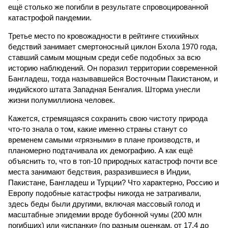
ещё столько же погибли в результате спровоцированной
катастрофой пандемии.
Третье место по кровожадности в рейтинге стихийных
бедствий занимает смертоносный циклон Бхола 1970 года,
ставший самым мощным среди себе подобных за всю
историю наблюдений. Он поразил территории современной
Бангладеш, тогда называвшейся Восточным Пакистаном, и
индийского штата Западная Бенгалия. Шторма унесли
жизни полумиллиона человек.
Кажется, стремящаяся сохранить свою чистоту природа
что-то знала о том, какие именно страны станут со
временем самыми «грязными» в плане производств, и
планомерно подтачивала их демографию. А как ещё
объяснить то, что в топ-10 природных катастроф почти все
места занимают бедствия, разразившиеся в Индии,
Пакистане, Бангладеш и Турции? Что характерно, Россию и
Европу подобные катастрофы никогда не затрагивали,
здесь беды были другими, включая массовый голод и
масштабные эпидемии вроде бубонной чумы (200 млн
погибших) или «испанки» (по разным оценкам, от 17,4 до