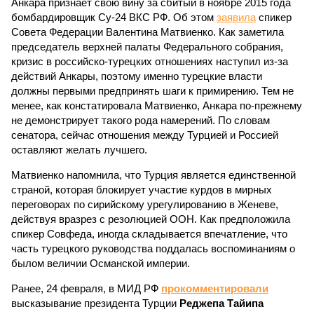
Анкара признает свою вину за сбитый в ноябре 2015 года
бомбардировщик Су-24 ВКС РФ. Об этом
заявила
спикер
Совета Федерации Валентина Матвиенко. Как заметила
председатель верхней палаты Федерального собрания,
кризис в российско-турецких отношениях наступил из-за
действий Анкары, поэтому именно турецкие власти
должны первыми предпринять шаги к примирению. Тем не
менее, как констатировала Матвиенко, Анкара по-прежнему
не демонстрирует такого рода намерений. По словам
сенатора, сейчас отношения между Турцией и Россией
оставляют желать лучшего.
Матвиенко напомнила, что Турция является единственной
страной, которая блокирует участие курдов в мирных
переговорах по сирийскому урегулированию в Женеве,
действуя вразрез с резолюцией ООН. Как предположила
спикер Совфеда, иногда складывается впечатление, что
часть турецкого руководства поддалась воспоминаниям о
былом величии Османской империи.
Ранее, 24 февраля, в МИД РФ
прокомментировали
высказывание президента Турции
Реджепа Тайипа