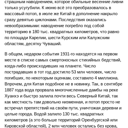
страшным наводнением, которое обильные весенние ливни
только усугубили. К июню всё это преобразовалось в
массовый потоп, в июле же Китай в дополнение накрыло
сразу девятью циклонами. Последствия оказались
невообразимыми: наводнение погребло под собой
территорию в 180 тыс. квадратных километров, что равно
по площади Карелии, шести Курским или Калужским
областям, десятку Чуваший.
В общем, недаром события 1931-го находятся на первом
месте в списке самых смертоносных стихийных бедствий,
когда-либо происходивших на планете. Число
пострадавших в тот год достигло 53 млн человек, число
погибших, по некоторым оценкам, составило 4 миллиона.
Впрочем, для Китая подобное не в новинку. Так, в сентябре
1887 года вода прорвала многочисленные дамбы на реке
Хуанхэ и быстро залила почти весь Северный Китай, так
как местность там довольно низменная, и потоп просто не
встречал препятствий на своём пути, уничтожая деревни и
целые города. Водой залило 130 тыс. квадратных
километров (а это больше территорий Оренбургской или
Кировской областей), 2 млн человек остались без крова,