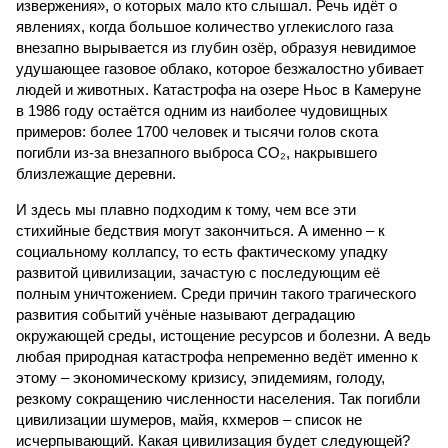
извержения», о которых мало кто слышал. Речь идёт о
явлениях, когда большое количество углекислого газа
внезапно вырывается из глубин озёр, образуя невидимое
удушающее газовое облако, которое безжалостно убивает
людей и животных. Катастрофа на озере Ньос в Камеруне
в 1986 году остаётся одним из наиболее чудовищных
примеров: более 1700 человек и тысячи голов скота
погибли из-за внезапного выброса CO₂, накрывшего
близлежащие деревни.
И здесь мы плавно подходим к тому, чем все эти
стихийные бедствия могут закончиться. А именно – к
социальному коллапсу, то есть фактическому упадку
развитой цивилизации, зачастую с последующим её
полным уничтожением. Среди причин такого трагического
развития событий учёные называют деградацию
окружающей среды, истощение ресурсов и болезни. А ведь
любая природная катастрофа непременно ведёт именно к
этому – экономическому кризису, эпидемиям, голоду,
резкому сокращению численности населения. Так погибли
цивилизации шумеров, майя, кхмеров – список не
исчерпывающий. Какая цивилизация будет следующей?