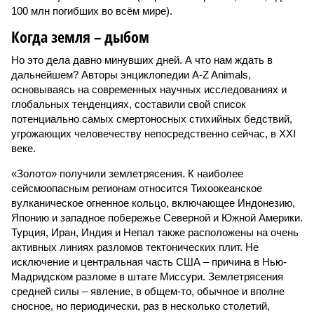
100 млн погибших во всём мире).
Когда земля – дыбом
Но это дела давно минувших дней. А что нам ждать в
дальнейшем? Авторы энциклопедии A-Z Animals,
основываясь на современных научных исследованиях и
глобальных тенденциях, составили свой список
потенциально самых смертоносных стихийных бедствий,
угрожающих человечеству непосредственно сейчас, в XXI
веке.
«Золото» получили землетрясения. К наиболее
сейсмоопасным регионам относится Тихоокеанское
вулканическое огненное кольцо, включающее Индонезию,
Японию и западное побережье Северной и Южной Америки.
Турция, Иран, Индия и Непал также расположены на очень
активных линиях разломов тектонических плит. Не
исключение и центральная часть США – причина в Нью-
Мадридском разломе в штате Миссури. Землетрясения
средней силы – явление, в общем-то, обычное и вполне
сносное, но периодически, раз в несколько столетий,