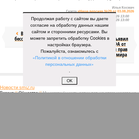
Илья Космач
Газета
«Наша версия» №29 от 03.08.2026
Опубликовано:
05.08.2026 13:00
Продолжая работу с сайтом вы даете
Отредактировано:
05.08.2026 13:00
согласие на обработку данных нашим
сайтом и сторонними ресурсами. Вы
Возраст
Инфантино
можете запретить обработку Cookies в
бессмертия
отступил и объявил
об отказе ФИФА от
настройках браузера.
продажи доли прав
Пожалуйста, ознакомьтесь с
на чемпионат мира
«Политикой в отношении обработки
персональных данных»
.
КОММЕНТАРИИ
1
OK
Новости smi2.ru
Версия
//
Общество
//
Мы могли бы жить сотни лет, но этого никогда не
будет
303
Возраст бессмертия
Мы могли бы жить сотни лет, но этого никогда не будет