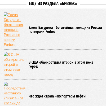
ЖК «Светлый мир «Станция Л»: та же группа компаний-
банкрот Seven Suns Development, та же
анонсированная
схема достройки через Capital Group осенью 2024 года, но
за прошедшие два года результатов, по словам дольщиков,
практически не видно. По
информации
из профильных
порталов, первую очередь ЖК строители обещают сдать к
декабрю 2026 г., вторую – к марту 2028-го. Но никто при
этом из кураторов стройки не задается вопросом: как эти
сроки должны материализоваться? На строительной
площадке, по свидетельствам дольщиков, регулярно
бывающих у забора, какая-либо техника отсутствует. Ни
бетононасосов, ни работающих кранов, ни признаков
мобилизации подрядчиков. При том, что до «декабря 2026»
осталось менее полугода.
Если в «Сказочном лесу» техзаказчик публично
отчитывался о поэтапной готовности – 90%, затем 97%, с
конкретными инженерными работами (усиление
монолитных конструкций, устранение проектных ошибок) –
то по «Станции Л» подобной публичной отчётности
дольщики не видят. Ни Capital Group, ни кураторы
строительства не подтверждают ни соблюдения графика