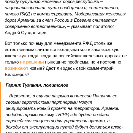
поводу будущего железных дорог рес­публики –
национализировать пути сообщения и, естественно,
ничего РЖД не компенсировать. Модернизация железных
дорог Армении за счёт России в Ереване считается
совершенно естественной»
, – указывает политолог
Андрей Суздальцев.
Вот только почему для менеджмента РЖД столь же
естественным считается вкладываться в закавказскую
«железку» тогда, когда на российских железных дорогах не
только
не решены
нынешние проблемы, но и постоянно
возникают
новые? Даст ли здесь свой комментарий
Белозёров?
Гарник Туманян, политолог
– Вероятно, в случае разрыва концессии Пашинян со
своими европейскими партнёрами могут
инициировать новый проект на территории Армении
подобно трамповскому TRIPP, где будет создана
европейская концессия для управления путями, а
доходы от эксплуатации путей будут делиться плюс-