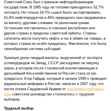
Советский Союз был странным нефтедобывающим
государством. В 1985 году на топливо приходилось 52,7%
экспорта. Но только 24,7% сырья было экспортировано,
61,6% нефтепродуктов и 45% природного газа продавались
за валюту, другими словами, по рыночным ценам.
Остальное поставлялось в союзные республики или
другие страны в пределах советской орбиты. Страны-
сателиты могли получить нефть и газ в обмен на товары, в
которых страна не особо нуждалась. Фактически, это была
своеобразная система субсидий.
Львиную долю твердой валюты, вырученной от экспорта
углеводородов на Запад, СССР расходовал на закупку
зерна, в котором после сталинской коллективизации и
дальнейшей бесхозяйственности Россия стала остро
нуждаться. Егор Гайдар, который в начале 1990-х проводил
радикальные реформы в России, написал в 2007 году, что
после отказа Саудовской Аравии от
поддержки нефтяных
цен
, советское руководство столкнулось с трудным
выбором.
Трудный выбор