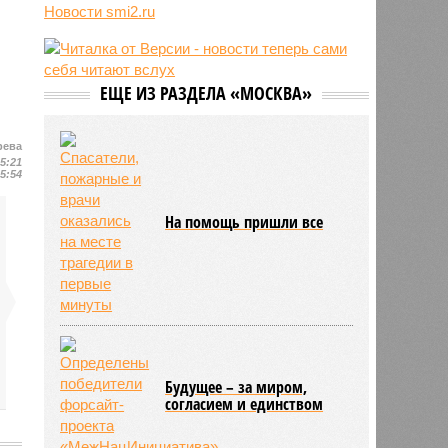
лидера на Кубе по
Новости smi2.ru
венесуэльскому сценарию
07/08
Экс-президент Финляндии
отказался признать Россию
угрозой для Европы
ЕЩЕ ИЗ РАЗДЕЛА «МОСКВА»
07/08
В Сербии испугались визита
Зеленского в Белград и назвали
рева
его «местью Евросоюза»
15:21
15:54
На помощь пришли все
Будущее – за миром,
согласием и единством