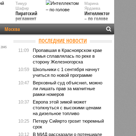
Тимур
Марина
Шафир
Ярдаева
Пиратский
Интеллектом
регламент
– по голове
Москва
ПОСЛЕДНИЕ НОВОСТИ
2845
11:09
Пропавшая в Красноярском крае
семья сплавлялась по реке в
сторону Железногорска
10:59
Школьники с 1 сентября начнут
учиться по новой программе
10:47
Верховный суд объяснил, можно
ли лишать прав за магнитные
рамки номеров
10:37
Европа этой зимой может
столкнуться с высокими ценами
на дизельное топливо
10:25
Петеру Сийярто грозит тюремный
срок
10:12
В МИД рассказали о потенциале