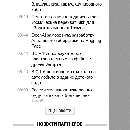
Владикавказа как международного
хаба
09:49
Пентагон до конца года испытает
космические перехватчики для
«Золотого купола» Трампа
09:44
OpenAI заморозила разработку
Astra после кибератаки на Hugging
Face
09:44
ВС РФ используют в бою
восстановленные трофейные
дроны Vampire
09:20
В США пенсионерка въехала на
автомобиле в здание детского
сада
09:09
Российские школьники осенью
будут отдыхать больше, чем
зимой
08:49
Финский МИД не удалил
ЕЩЕ НОВОСТИ
рекомендации для граждан,
воюющих за ВСУ
НОВОСТИ ПАРТНЕРОВ
08:44
США занимаются поисками