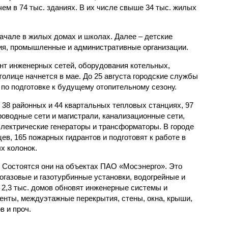
чем в 74 тыс. зданиях. В их числе свыше 34 тыс. жилых
ачале в жилых домах и школах. Далее – детские
я, промышленные и административные организации.
т инженерных сетей, оборудования котельных,
олице начнется в мае. До 25 августа городские службы
по подготовке к будущему отопительному сезону.
 38 районных и 44 квартальных тепловых станциях, 97
оводные сети и магистрали, канализационные сети,
электрические генераторы и трансформаторы. В городе
ев, 165 пожарных гидрантов и подготовят к работе в
х колонок.
 Состоятся они на объектах ПАО «Мосэнерго». Это
огазовые и газотурбинные установки, водогрейные и
 2,3 тыс. домов обновят инженерные системы и
нты, междуэтажные перекрытия, стены, окна, крыши,
в и проч.