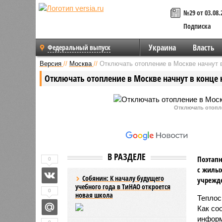
№29 от 03.08.
Подписка
Украина
Власть
Федеральный выпуск
Версия
//
Москва
//
Отключать отопление в Москве начнут 
Отключать отопление в Москве начнут в конце
Отключать отопл
В РАЗДЕЛЕ
Поэтапн
0
с жилых
Собянин: К началу будущего
учрежд
учебного года в ТиНАО откроется
0
новая школа
Теплос
Как со
информ