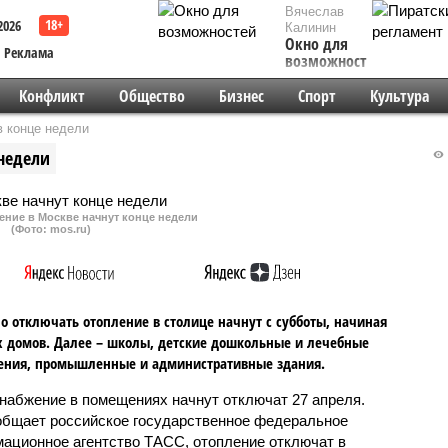
Вячеслав
2026
Калинин
Окно для
Реклама
возможностей
Конфликт
Общество
Бизнес
Спорт
Культура
в конце недели
 недели
ение в Москве начнут конце недели
(Фото: mos.ru)
о отключать отопление в столице начнут с субботы, начиная
 домов. Далее – школы, детские дошкольные и лечебные
ения, промышленные и административные здания.
набжение в помещениях начнут отключат 27 апреля.
общает российское государственное федеральное
ационное агентство ТАСС, отопление отключат в