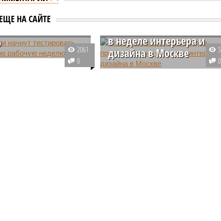
ании начнут
Собянин: Более 650
овать
ЕЩЕ НА САЙТЕ
брендов примут участие
ённую рабочую
в неделе интерьера и
ю
2061
дизайна в Москве
ии на фоне кризиса
0
естировать
Мэр Москвы рассказал
невную рабочую
подробности проведения III
 1 января в стране
Московской недели интерьера и
 полугодовой тестовый
дизайна в Манеже, а также
огда сотрудники
пригласил всех
х сфер будут работать
заинтересованных посетить
тыре дня в неделю.
мероприятие.