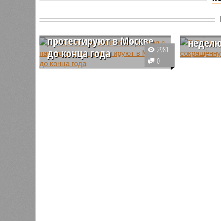
В Герм
Движение беспилотного
тестир
трамвая с пассажирами
сокращ
протестируют в Москве
недел
2981
до конца года
В Герман
0
До конца текущего года в Москве
начнут т
планируют провести пробные
четырёхд
поездки на беспилотном трамвае
неделю. С
с пассажирами. Тестирование
начнётся
пройдет в три этапа.
период, к
некоторы
всего че