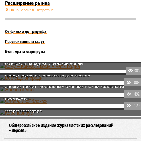
Расширение рынка
Наша Версия в Татарстане
От фиаско до триумфа
Перспективный старт
Кому – война, а кому – мать родна
Культура и маршруты
Всё ещё впереди
Нефтяные компании в жирном плюсе: Юрий Жданов
объяснил парадокс иранской войны
Энергообман
Юрий Жданов рассказал о нацистских корнях ЕС и
306
предупредил об опасности для России
Слопали «Яблоко»
Чрезмерный интерес к возобновляемым источникам
1009
энергии грозит глобальным экономическим коллапсом
Нынешняя избирательная гонка грозит стать для партии
1492
последней
1129
Коронавирус
Общероссийское издание журналистских расследований
«Версия»