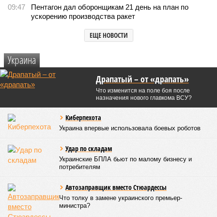
09:47
Пентагон дал оборонщикам 21 день на план по
ускорению производства ракет
ЕЩЕ НОВОСТИ
Украина
Драпатый – от «драпать»
Что изменится на поле боя после
назначения нового главкома ВСУ?
Киберпехота
Украина впервые использовала боевых роботов
Удар по складам
Украинские БПЛА бьют по малому бизнесу и
потребителям
Автозаправщик вместо Стюардессы
Что толку в замене украинского премьер-
министра?