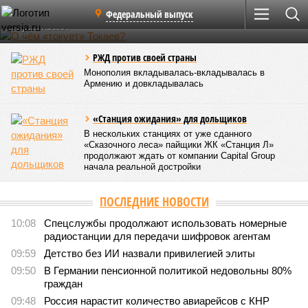
Нет ничего глупее, чем раздавать советы, когда тебя не
Федеральный выпуск
спрашивают
РЖД против своей страны
Монополия вкладывалась-вкладывалась в
Армению и довкладывалась
«Станция ожидания» для дольщиков
В нескольких станциях от уже сданного
«Сказочного леса» пайщики ЖК «Станция Л»
продолжают ждать от компании Capital Group
начала реальной достройки
ПОСЛЕДНИЕ НОВОСТИ
10:08
Спецслужбы продолжают использовать номерные
радиостанции для передачи шифровок агентам
09:59
Детство без ИИ назвали привилегией элиты
09:50
В Германии пенсионной политикой недовольны 80%
граждан
09:48
Россия нарастит количество авиарейсов с КНР