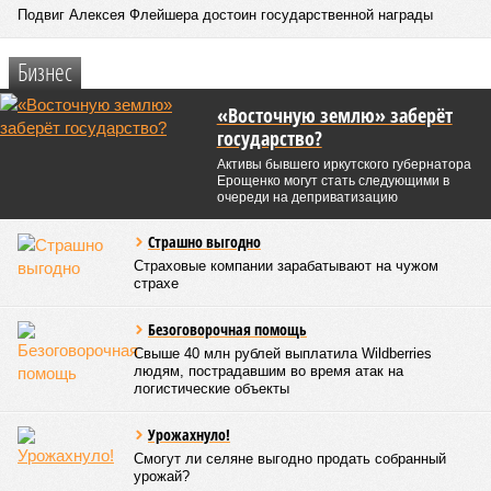
Подвиг Алексея Флейшера достоин государственной награды
Бизнес
«Восточную землю» заберёт
государство?
Активы бывшего иркутского губернатора
Ерощенко могут стать следующими в
очереди на деприватизацию
Страшно выгодно
Страховые компании зарабатывают на чужом
страхе
Безоговорочная помощь
Свыше 40 млн рублей выплатила Wildberries
людям, пострадавшим во время атак на
логистические объекты
Урожахнуло!
Смогут ли селяне выгодно продать собранный
урожай?