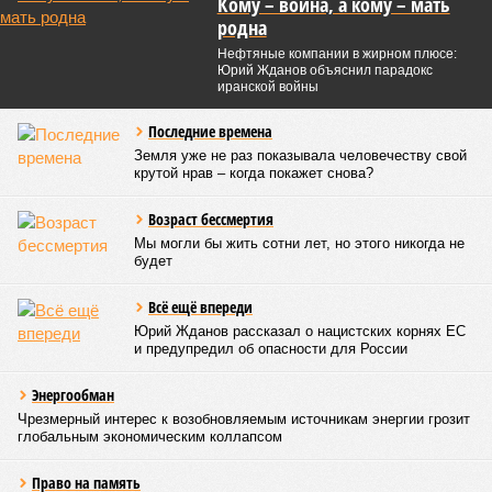
Кому – война, а кому – мать
родна
Нефтяные компании в жирном плюсе:
Юрий Жданов объяснил парадокс
иранской войны
Последние времена
Земля уже не раз показывала человечеству свой
крутой нрав – когда покажет снова?
Возраст бессмертия
Мы могли бы жить сотни лет, но этого никогда не
будет
Всё ещё впереди
Юрий Жданов рассказал о нацистских корнях ЕС
и предупредил об опасности для России
Энергообман
Чрезмерный интерес к возобновляемым источникам энергии грозит
глобальным экономическим коллапсом
Право на память