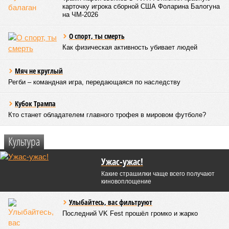
карточку игрока сборной США Фоларина Балогуна
на ЧМ-2026
О спорт, ты смерть
Как физическая активность убивает людей
Мяч не круглый
Регби – командная игра, передающаяся по наследству
Кубок Трампа
Кто станет обладателем главного трофея в мировом футболе?
Культура
Ужас-ужас!
Какие страшилки чаще всего получают
киновоплощение
Улыбайтесь, вас фильтруют
Последний VK Fest прошёл громко и жарко