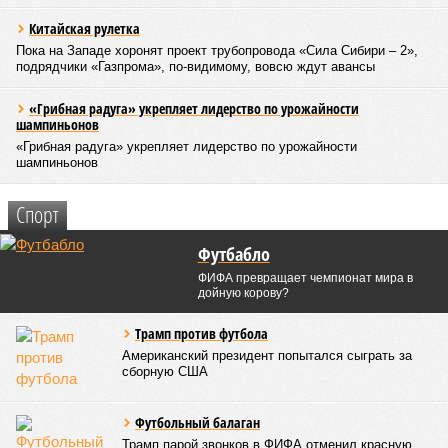
Китайская рулетка
Пока на Западе хоронят проект трубопровода «Сила Сибири – 2»,
подрядчики «Газпрома», по-видимому, вовсю ждут авансы
«Грибная радуга» укрепляет лидерство по урожайности
шампиньонов
«Грибная радуга» укрепляет лидерство по урожайности
шампиньонов
Спорт
Футбабло
ФИФА превращает чемпионат мира в
дойную корову?
Трамп против футбола
Американский президент попытался сыграть за
сборную США
Футбольный балаган
Трамп парой звонков в ФИФА отменил красную