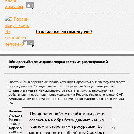
1
Сколько нас на самом деле?
888
Общероссийское издание журналистских расследований
«Версия»
Газета «Наша версия» основана Артёмом Боровиком в 1998 году как газета
расследований. Официальный сайт «Версия» публикует материалы
штатных и внештатных журналистов газеты и пристально следит за
событиями и новостями, происходящими в России, Украине, странах СНГ,
Америке и других государств, с которыми пересекается внешняя политика
РФ.
Наименование:
Cетевое издание «Версия»
Продолжая работу с сайтом вы даете
Учредитель:
ООО «Версия»,
Главный редактор:
Горевой Р. Г.
согласие на обработку данных нашим
Регистрационный номер Роскомнадзора:
ЭЛ № ФС 77 - 72681 от
04.05.2018 г.
сайтом и сторонними ресурсами. Вы
Адрес электронной почты и телефон редакции:
versia@versia.ru,
можете запретить обработку Cookies в
+74952760348