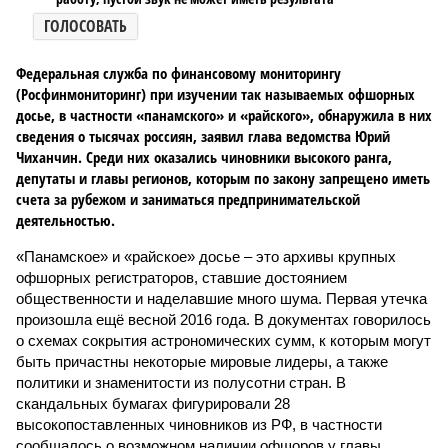
ГОЛОСОВАТЬ
Федеральная служба по финансовому мониторингу
(Росфинмониторинг) при изучении так называемых офшорных
досье, в частности «панамского» и «райского», обнаружила в них
сведения о тысячах россиян, заявил глава ведомства Юрий
Чиханчин. Среди них оказались чиновники высокого ранга,
депутаты и главы регионов, которым по закону запрещено иметь
счета за рубежом и заниматься предпринимательской
деятельностью.
«Панамское» и «райское» досье – это архивы крупных
офшорных регистраторов, ставшие достоянием
общественности и наделавшие много шума. Первая утечка
произошла ещё весной 2016 года. В документах говорилось
о схемах сокрытия астрономических сумм, к которым могут
быть причастны некоторые мировые лидеры, а также
политики и знаменитости из полусотни стран. В
скандальных бумагах фигурировали 28
высокопоставленных чиновников из РФ, в частности
сообщалось о возможном наличии офшоров у главы