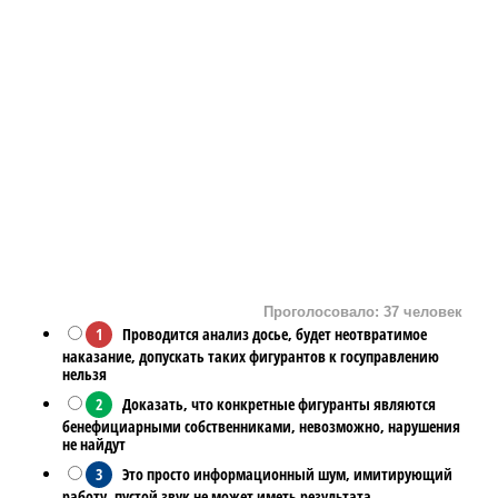
Проголосовало: 37 человек
1
Проводится анализ досье, будет неотвратимое
наказание, допускать таких фигурантов к госуправлению
нельзя
2
Доказать, что конкретные фигуранты являются
бенефициарными собственниками, невозможно, нарушения
не найдут
3
Это просто информационный шум, имитирующий
работу, пустой звук не может иметь результата