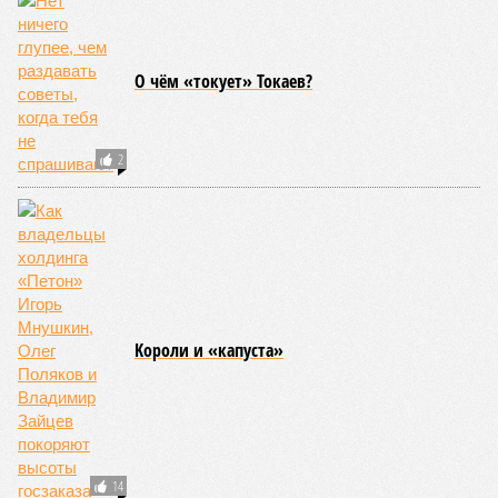
О чём «токует» Токаев?
2
Kороли и «капуста»
14