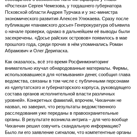
«Ростеха» Сергея Чемезова, у тогдашнего губернатора
Псковской области Андрея Турчака и у экс-министра
экономического развития Алексея Улюкаева. Сразу после
публикации «панамского досье» Генпрокуратура объявила
о начале проверки, однако в дальнейшем её выводы были
засекречены. «Досье райских островов» появилось в мае
прошлого года, среди прочих в нём упоминались Роман
Абрамович и Олег Дерипаска.
Как оказалось, всё это время Росфинмониторинг
внимательно изучал обнародованные материалы. Фирмы,
использовавшиеся для «отмывания» денег, сообщил глава
ведомства, связаны в том числе с публичными персонами
из «депутатского и губернаторского корпуса, руководящего
состава органов исполнительной власти различных
уровней». Конкретных фамилий, впрочем, Чиханчин не
назвал, но заверил, что результаты ведомственного
расследования уже переданы в правоохранительные
органы. В результате возникла интрига – для чего вообще
Чиханчин решил озвучить скандальную информацию?
Было ли его заявление сигналом, что компетентные органы