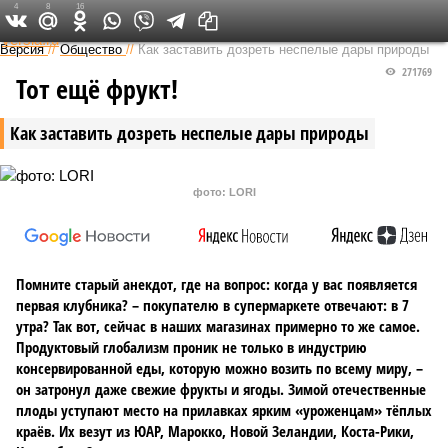
4
8
16
Федеральный выпуск
Версия
//
Общество
//
Как заставить дозреть неспелые дары природы
271769
Тот ещё фрукт!
Как заставить дозреть неспелые дары природы
фото: LORI
Помните старый анекдот, где на вопрос: когда у вас появляется
первая клубника? – покупателю в супермаркете отвечают: в 7
утра? Так вот, сейчас в наших магазинах примерно то же самое.
Продуктовый глобализм проник не только в индустрию
консервированной еды, которую можно возить по всему миру, –
он затронул даже свежие фрукты и ягоды. Зимой отечественные
плоды уступают место на прилавках ярким «уроженцам» тёплых
краёв. Их везут из ЮАР, Марокко, Новой Зеландии, Коста-Рики,