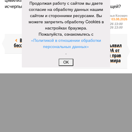
цивилизации шумеров, майя, кхмеров – список не
Продолжая работу с сайтом вы даете
исчерпывающий. Какая цивилизация будет следующей?
согласие на обработку данных нашим
сайтом и сторонними ресурсами. Вы
Илья Космач
Газета
«Наша версия» №29 от 03.08.2026
можете запретить обработку Cookies в
Опубликовано:
05.08.2026 13:00
настройках браузера.
Отредактировано:
05.08.2026 13:00
Пожалуйста, ознакомьтесь с
Возраст
«Политикой в отношении обработки
Инфантино
бессмертия
отступил и объявил
персональных данных»
об отказе ФИФА от
.
продажи доли прав
на чемпионат мира
OK
КОММЕНТАРИИ
1
Новости smi2.ru
Версия
//
Общество
//
Мы могли бы жить сотни лет, но этого никогда не
будет
325
Возраст бессмертия
Мы могли бы жить сотни лет, но этого никогда не будет