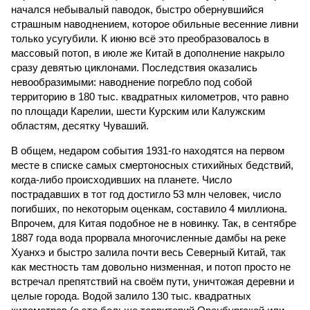
начался небывалый паводок, быстро обернувшийся
страшным наводнением, которое обильные весенние ливни
только усугубили. К июню всё это преобразовалось в
массовый потоп, в июле же Китай в дополнение накрыло
сразу девятью циклонами. Последствия оказались
невообразимыми: наводнение погребло под собой
территорию в 180 тыс. квадратных километров, что равно
по площади Карелии, шести Курским или Калужским
областям, десятку Чуваший.
В общем, недаром события 1931-го находятся на первом
месте в списке самых смертоносных стихийных бедствий,
когда-либо происходивших на планете. Число
пострадавших в тот год достигло 53 млн человек, число
погибших, по некоторым оценкам, составило 4 миллиона.
Впрочем, для Китая подобное не в новинку. Так, в сентябре
1887 года вода прорвала многочисленные дамбы на реке
Хуанхэ и быстро залила почти весь Северный Китай, так
как местность там довольно низменная, и потоп просто не
встречал препятствий на своём пути, уничтожая деревни и
целые города. Водой залило 130 тыс. квадратных