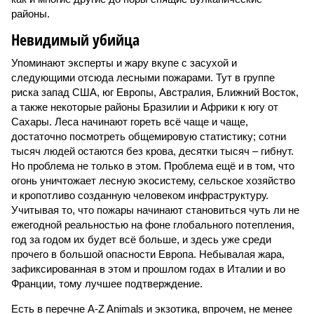
районы.
Невидимый убийца
Упоминают эксперты и жару вкупе с засухой и
следующими отсюда лесными пожарами. Тут в группе
риска запад США, юг Европы, Австралия, Ближний Восток,
а также некоторые районы Бразилии и Африки к югу от
Сахары. Леса начинают гореть всё чаще и чаще,
достаточно посмотреть общемировую статистику; сотни
тысяч людей остаются без крова, десятки тысяч – гибнут.
Но проблема не только в этом. Проблема ещё и в том, что
огонь уничтожает лесную экосистему, сельское хозяйство
и кропотливо созданную человеком инфраструктуру.
Учитывая то, что пожары начинают становиться чуть ли не
ежегодной реальностью на фоне глобального потепления,
год за годом их будет всё больше, и здесь уже среди
прочего в большой опасности Европа. Небывалая жара,
зафиксированная в этом и прошлом годах в Италии и во
Франции, тому лучшее подтверждение.
Есть в перечне A-Z Animals и экзотика, впрочем, не менее