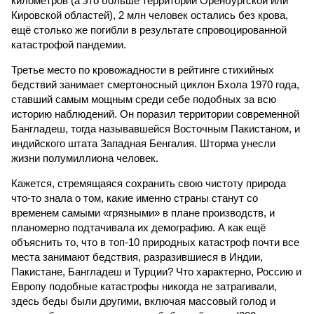
километров (а это больше территорий Оренбургской или
Кировской областей), 2 млн человек остались без крова,
ещё столько же погибли в результате спровоцированной
катастрофой пандемии.
Третье место по кровожадности в рейтинге стихийных
бедствий занимает смертоносный циклон Бхола 1970 года,
ставший самым мощным среди себе подобных за всю
историю наблюдений. Он поразил территории современной
Бангладеш, тогда называвшейся Восточным Пакистаном, и
индийского штата Западная Бенгалия. Шторма унесли
жизни полумиллиона человек.
Кажется, стремящаяся сохранить свою чистоту природа
что-то знала о том, какие именно страны станут со
временем самыми «грязными» в плане производств, и
планомерно подтачивала их демографию. А как ещё
объяснить то, что в топ-10 природных катастроф почти все
места занимают бедствия, разразившиеся в Индии,
Пакистане, Бангладеш и Турции? Что характерно, Россию и
Европу подобные катастрофы никогда не затрагивали,
здесь беды были другими, включая массовый голод и