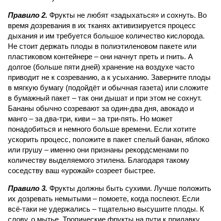
Правило 2.
Фрукты не любят «задыхаться» и сохнуть. Во
время дозревания в их тканях активизируется процесс
дыхания и им требуется большое количество кислорода.
Не стоит держать плоды в полиэтиленовом пакете или
пластиковом контейнере – они начнут преть и гнить. А
долгое (больше пяти дней) хранение на воздухе часто
приводит не к созреванию, а к усыханию. Заверните плоды
в мягкую бумагу (подойдёт и обычная газета) или сложите
в бумажный пакет – так они дышат и при этом не сохнут.
Бананы обычно созревают за один-два дня, авокадо и
манго – за два-три, киви – за три-пять. Но может
понадобиться и немного больше времени. Если хотите
ускорить процесс, положите в пакет спелый банан, яблоко
или грушу – именно они признаны рекорд­сменами по
количеству выделяемого этилена. Благодаря такому
соседству ваш «урожай» созреет быстрее.
Правило 3.
Фрукты должны быть сухими. Лучше положить
их дозревать немытыми – помоете, когда поспеют. Если
всё-таки не удержались – тщательно высушите плоды. К
слову, о мытье. Тропические фрукты на пути к прилавку