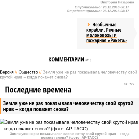
Виктория Назарова
Опубликовано:
26.12.2016 08:17
Отредактировано:
26.12.2016 08:17
Необычные
корабли. Речные
молоковозы и
пожарная «Ракета»
КОММЕНТАРИИ
0
Версия
//
Общество
//
Земля уже не раз показывала человечеству свой
крутой нрав – когда покажет снова?
225
Последние времена
Земля уже не раз показывала человечеству свой крутой
нрав – когда покажет снова?
Земля уже не раз показывала человечеству свой крутой нрав – когда
покажет снова? (фото: АР-ТАСС)