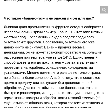
Что такое «банано-газ» и не опасен ли он для нас?
Львиная доля промышленных фруктов сегодня собирается
неспелой, самый яркий пример – бананы. Этот аппетитный
жёлтый плод – бессменный лидер продаж среди всех
экзотических фруктов. Собственно, экзотикой его уже
давно никто не считает. Банан – продукт весьма
деликатный, он не может транспортироваться на большие
расстояния при температуре выше 14°С. Единственный
способ довезти его до покупателя – срывать зелёным и
перево­зить на кораблях, оснащённых холодильными
установками. Многие помнят, что раньше не только трава,
но и бананы были зеленее. А всё потому, что в советское
время в продажу они поступали без дополнительной
обработки. Для того чтобы зелёные бананы пожелтели
быстро и равномерно, их подвергают газации – помещают в
герметичные камеры и обрабатывают газовой смесью (её
ещё называют «банано-газ»), которая состоит из этилена и
азота. Для человека она безвредна, но по вкусовым