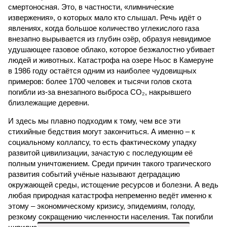
смертоносная. Это, в частности, «лимнические
извержения», о которых мало кто слышал. Речь идёт о
явлениях, когда большое количество углекислого газа
внезапно вырывается из глубин озёр, образуя невидимое
удушающее газовое облако, которое безжалостно убивает
людей и животных. Катастрофа на озере Ньос в Камеруне
в 1986 году остаётся одним из наиболее чудовищных
примеров: более 1700 человек и тысячи голов скота
погибли из-за внезапного выброса CO₂, накрывшего
близлежащие деревни.
И здесь мы плавно подходим к тому, чем все эти
стихийные бедствия могут закончиться. А именно – к
социальному коллапсу, то есть фактическому упадку
развитой цивилизации, зачастую с последующим её
полным уничтожением. Среди причин такого трагического
развития событий учёные называют деградацию
окружающей среды, истощение ресурсов и болезни. А ведь
любая природная катастрофа непременно ведёт именно к
этому – экономическому кризису, эпидемиям, голоду,
резкому сокращению численности населения. Так погибли