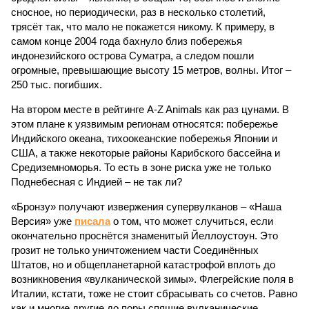
сносное, но периодически, раз в несколько столетий,
трясёт так, что мало не покажется никому. К примеру, в
самом конце 2004 года бахнуло близ побережья
индонезийского острова Суматра, а следом пошли
огромные, превышающие высоту 15 метров, волны. Итог –
250 тыс. погибших.
На втором месте в рейтинге A-Z Animals как раз цунами. В
этом плане к уязвимым регионам относятся: побережье
Индийского океана, тихо­океанские побережья Японии и
США, а также некоторые районы Карибского бассейна и
Средиземноморья. То есть в зоне риска уже не только
Поднебесная с Индией – не так ли?
«Бронзу» получают извержения супервулканов – «Наша
Версия» уже
писала
о том, что может случиться, если
окончательно проснётся знаменитый Йеллоустоун. Это
грозит не только уничтожением части Соединённых
Штатов, но и общепланетарной катастрофой вплоть до
возникновения «вулканической зимы». Флегрейские поля в
Италии, кстати, тоже не стоит сбрасывать со счетов. Равно
как и многие другие до поры спящие вулканические