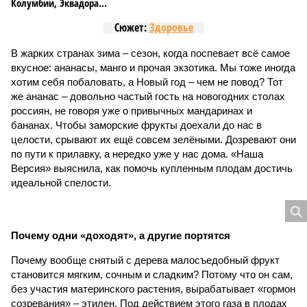
Колумбии, Эквадора...
Сюжет:
Здоровье
В жарких странах зима – сезон, когда поспевает всё самое
вкусное: ананасы, манго и прочая экзотика. Мы тоже иногда
хотим себя побаловать, а Новый год – чем не повод? Тот
же ананас – довольно частый гость на новогодних столах
россиян, не говоря уже о привычных мандаринах и
бананах. Чтобы заморские фрукты доехали до нас в
целости, срывают их ещё совсем зелёными. Дозревают они
по пути к прилавку, а нередко уже у нас дома. «Наша
Версия» выяснила, как помочь купленным плодам достичь
идеальной спелости.
Почему одни «доходят», а другие портятся
Почему вообще снятый с дерева малосъедобный фрукт
становится мягким, сочным и сладким? Потому что он сам,
без участия материнского растения, вырабатывает «гормон
созревания» – этилен. Под действием этого газа в плодах