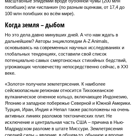
масштабные эпидемии вроде бубонной чумы (200 млн
погибших) или «испанки» (по разным оценкам, от 17,4 до
100 млн погибших во всём мире).
Когда земля – дыбом
Но это дела давно минувших дней. А что нам ждать в
дальнейшем? Авторы энциклопедии A-Z Animals,
основываясь на современных научных исследованиях и
глобальных тенденциях, составили свой список
потенциально самых смертоносных стихийных бедствий,
угрожающих человечеству непосредственно сейчас, в XXI
веке.
«Золото» получили землетрясения. К наиболее
сейсмоопасным регионам относится Тихоокеанское
вулканическое огненное кольцо, включающее Индонезию,
Японию и западное побережье Северной и Южной Америки.
Турция, Иран, Индия и Непал также расположены на очень
активных линиях разломов тектонических плит. Не
исключение и центральная часть США – причина в Нью-
Мадридском разломе в штате Миссури. Землетрясения
средней силы – явление, в общем-то, обычное и вполне