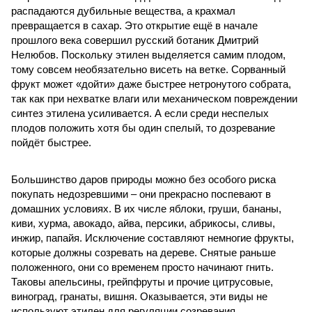
распадаются дубильные вещества, а крахмал
превращается в сахар. Это открытие ещё в начале
прошлого века совершил русский ботаник Дмитрий
Нелюбов. Поскольку этилен выделяется самим плодом,
тому совсем необязательно висеть на ветке. Сорванный
фрукт может «дойти» даже быстрее нетронутого собрата,
так как при нехватке влаги или механическом повреждении
синтез этилена усиливается. А если среди неспелых
плодов положить хотя бы один спелый, то дозревание
пойдёт быстрее.
Большинство даров природы можно без особого риска
покупать недозревшими – они прекрасно поспевают в
домашних условиях. В их числе яблоки, груши, бананы,
киви, хурма, авокадо, айва, персики, абрикосы, сливы,
инжир, папайя. Исключение составляют немногие фрукты,
которые должны созревать на дереве. Снятые раньше
положенного, они со временем просто начинают гнить.
Таковы апельсины, грейпфруты и прочие цитрусовые,
виноград, гранаты, вишня. Оказывается, эти виды не
используют этилен для регуляции созревания.