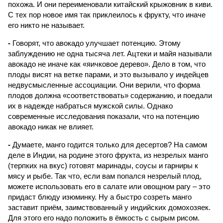
похожа. И они переименовали китайский крыжовник в киви.
С тех пор новое имя так приклеилось к фрукту, что иначе
его никто не называет.
-
Говорят, что авокадо улучшает потенцию. Этому
заблуждению не одна тысяча лет. Ацтеки и майя называли
авокадо не иначе как «яичковое дерево». Дело в том, что
плоды висят на ветке парами, и это вызывало у индейцев
недвусмысленные ассоциации. Они верили, что форма
плодов должна «соответствовать» содержанию, и поедали
их в надежде набраться мужской силы. Однако
современные исследования показали, что на потенцию
авокадо никак не влияет.
-
Думаете, манго годится только для десертов? На самом
деле в Индии, на родине этого фрукта, из незрелых манго
(терпких на вкус) готовят маринады, соусы и гарниры к
мясу и рыбе. Так что, если вам попался незрелый плод,
можете использовать его в салате или овощном рагу – это
придаст блюду изюминку. Ну а быстро созреть манго
заставит приём, заимствованный у индийских домохозяек.
Для этого его надо положить в ёмкость с сырым рисом.