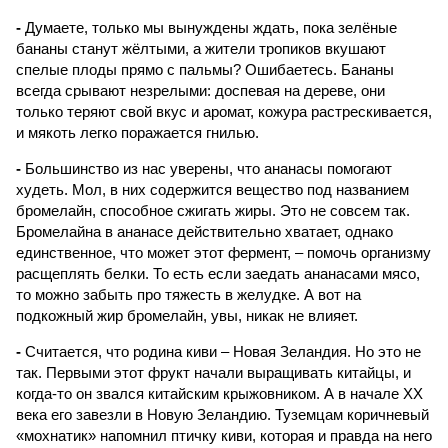
-
Думаете, только мы вынуждены ждать, пока зелёные
бананы станут жёлтыми, а жители тропиков вкушают
спелые плоды прямо с пальмы? Ошибаетесь. Бананы
всегда срывают незрелыми: доспевая на дереве, они
только теряют свой вкус и аромат, кожура растрескивается,
и мякоть легко поражается гнилью.
-
Большинство из нас уверены, что ананасы помогают
худеть. Мол, в них содержится вещество под названием
бромелайн, способное сжигать жиры. Это не совсем так.
Бромелайна в ананасе действительно хватает, однако
единственное, что может этот фермент, – помочь организму
расщеплять белки. То есть если заедать ананасами мясо,
то можно забыть про тяжесть в желудке. А вот на
подкожный жир бромелайн, увы, никак не влияет.
-
Считается, что родина киви – Новая Зеландия. Но это не
так. Первыми этот фрукт начали выращивать китайцы, и
когда-то он звался китайским крыжовником. А в начале XX
века его завезли в Новую Зеландию. Туземцам коричневый
«мохнатик» напомнил птичку киви, которая и правда на него