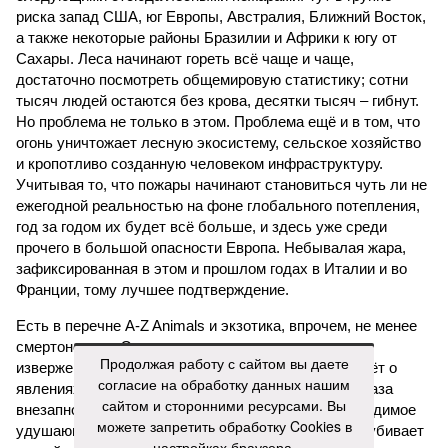
риска запад США, юг Европы, Австралия, Ближний Восток,
а также некоторые районы Бразилии и Африки к югу от
Сахары. Леса начинают гореть всё чаще и чаще,
достаточно посмотреть общемировую статистику; сотни
тысяч людей остаются без крова, десятки тысяч – гибнут.
Но проблема не только в этом. Проблема ещё и в том, что
огонь уничтожает лесную экосистему, сельское хозяйство
и кропотливо созданную человеком инфраструктуру.
Учитывая то, что пожары начинают становиться чуть ли не
ежегодной реальностью на фоне глобального потепления,
год за годом их будет всё больше, и здесь уже среди
прочего в большой опасности Европа. Небывалая жара,
зафиксированная в этом и прошлом годах в Италии и во
Франции, тому лучшее подтверждение.
Есть в перечне A-Z Animals и экзотика, впрочем, не менее
смертоносная. Это, в частности, «лимнические
Продолжая работу с сайтом вы даете
извержения», о которых мало кто слышал. Речь идёт о
согласие на обработку данных нашим
явлениях, когда большое количество углекислого газа
сайтом и сторонними ресурсами. Вы
внезапно вырывается из глубин озёр, образуя невидимое
можете запретить обработку Cookies в
удушающее газовое облако, которое безжалостно убивает
настройках браузера.