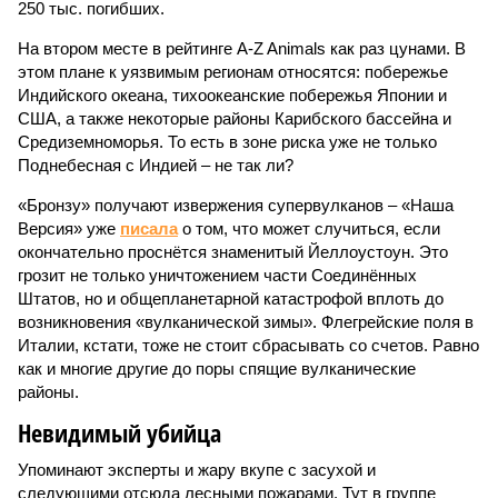
250 тыс. погибших.
На втором месте в рейтинге A-Z Animals как раз цунами. В
этом плане к уязвимым регионам относятся: побережье
Индийского океана, тихо­океанские побережья Японии и
США, а также некоторые районы Карибского бассейна и
Средиземноморья. То есть в зоне риска уже не только
Поднебесная с Индией – не так ли?
«Бронзу» получают извержения супервулканов – «Наша
Версия» уже
писала
о том, что может случиться, если
окончательно проснётся знаменитый Йеллоустоун. Это
грозит не только уничтожением части Соединённых
Штатов, но и общепланетарной катастрофой вплоть до
возникновения «вулканической зимы». Флегрейские поля в
Италии, кстати, тоже не стоит сбрасывать со счетов. Равно
как и многие другие до поры спящие вулканические
районы.
Невидимый убийца
Упоминают эксперты и жару вкупе с засухой и
следующими отсюда лесными пожарами. Тут в группе