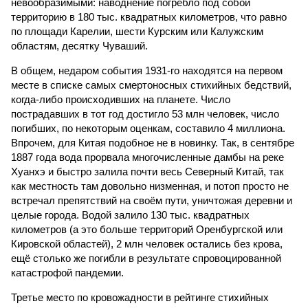
невообразимыми: наводнение погребло под собой
территорию в 180 тыс. квадратных километров, что равно
по площади Карелии, шести Курским или Калужским
областям, десятку Чуваший.
В общем, недаром события 1931-го находятся на первом
месте в списке самых смертоносных стихийных бедствий,
когда-либо происходивших на планете. Число
пострадавших в тот год достигло 53 млн человек, число
погибших, по некоторым оценкам, составило 4 миллиона.
Впрочем, для Китая подобное не в новинку. Так, в сентябре
1887 года вода прорвала многочисленные дамбы на реке
Хуанхэ и быстро залила почти весь Северный Китай, так
как местность там довольно низменная, и потоп просто не
встречал препятствий на своём пути, уничтожая деревни и
целые города. Водой залило 130 тыс. квадратных
километров (а это больше территорий Оренбургской или
Кировской областей), 2 млн человек остались без крова,
ещё столько же погибли в результате спровоцированной
катастрофой пандемии.
Третье место по кровожадности в рейтинге стихийных