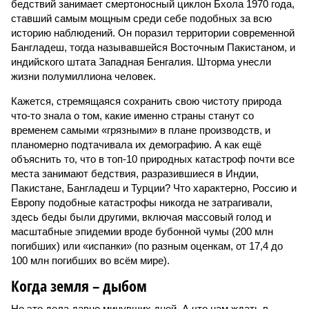
бедствий занимает смертоносный циклон Бхола 1970 года,
ставший самым мощным среди себе подобных за всю
историю наблюдений. Он поразил территории современной
Бангладеш, тогда называвшейся Восточным Пакистаном, и
индийского штата Западная Бенгалия. Шторма унесли
жизни полумиллиона человек.
Кажется, стремящаяся сохранить свою чистоту природа
что-то знала о том, какие именно страны станут со
временем самыми «грязными» в плане производств, и
планомерно подтачивала их демографию. А как ещё
объяснить то, что в топ-10 природных катастроф почти все
места занимают бедствия, разразившиеся в Индии,
Пакистане, Бангладеш и Турции? Что характерно, Россию и
Европу подобные катастрофы никогда не затрагивали,
здесь беды были другими, включая массовый голод и
масштабные эпидемии вроде бубонной чумы (200 млн
погибших) или «испанки» (по разным оценкам, от 17,4 до
100 млн погибших во всём мире).
Когда земля – дыбом
Но это дела давно минувших дней. А что нам ждать в