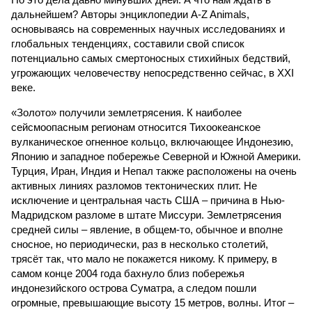
дальнейшем? Авторы энциклопедии A-Z Animals,
основываясь на современных научных исследованиях и
глобальных тенденциях, составили свой список
потенциально самых смертоносных стихийных бедствий,
угрожающих человечеству непосредственно сейчас, в XXI
веке.
«Золото» получили землетрясения. К наиболее
сейсмоопасным регионам относится Тихоокеанское
вулканическое огненное кольцо, включающее Индонезию,
Японию и западное побережье Северной и Южной Америки.
Турция, Иран, Индия и Непал также расположены на очень
активных линиях разломов тектонических плит. Не
исключение и центральная часть США – причина в Нью-
Мадридском разломе в штате Миссури. Землетрясения
средней силы – явление, в общем-то, обычное и вполне
сносное, но периодически, раз в несколько столетий,
трясёт так, что мало не покажется никому. К примеру, в
самом конце 2004 года бахнуло близ побережья
индонезийского острова Суматра, а следом пошли
огромные, превышающие высоту 15 метров, волны. Итог –