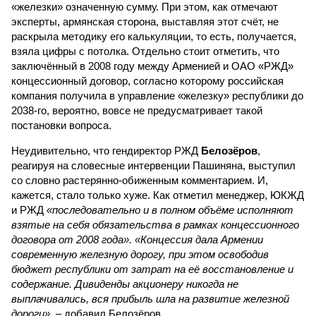
«железки» означенную сумму. При этом, как отмечают
эксперты, армянская сторона, выставляя этот счёт, не
раскрыла методику его калькуляции, то есть, получается,
взяла цифры с потолка. Отдельно стоит отметить, что
заключённый в 2008 году между Арменией и ОАО «РЖД»
концессионный договор, согласно которому российская
компания получила в управление «железку» республики до
2038-го, вероятно, вовсе не предусматривает такой
постановки вопроса.
Неудивительно, что гендиректор РЖД
Белозёров
,
реагируя на словесные интервенции Пашиняна, выступил
со словно растерянно-обиженным комментарием. И,
кажется, стало только хуже. Как отметил менеджер, ЮКЖД
и РЖД
«последовательно и в полном объёме исполняют
взятые на себя обязательства в рамках концессионного
договора от 2008 года». «Концессия дала Армении
современную железную дорогу, при этом освободив
бюджет республики от затрат на её восстановление и
содержание. Дивиденды акционеру никогда не
выплачивались, вся прибыль шла на развитие железной
дороги»
, – добавил Белозёров.