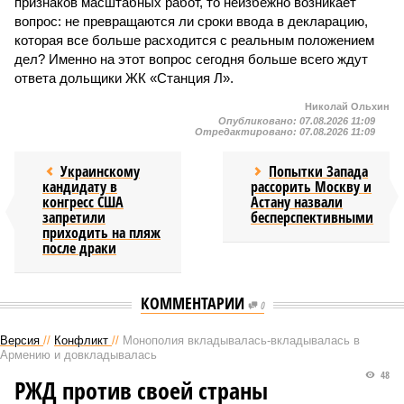
признаков масштабных работ, то неизбежно возникает
вопрос: не превращаются ли сроки ввода в декларацию,
которая все больше расходится с реальным положением
дел? Именно на этот вопрос сегодня больше всего ждут
ответа дольщики ЖК «Станция Л».
Николай Ольхин
Опубликовано:
07.08.2026 11:09
Отредактировано:
07.08.2026 11:09
Украинскому
Попытки Запада
кандидату в
рассорить Москву и
конгресс США
Астану назвали
запретили
бесперспективными
приходить на пляж
после драки
КОММЕНТАРИИ
0
Версия
//
Конфликт
//
Монополия вкладывалась-вкладывалась в
Армению и довкладывалась
48
РЖД против своей страны