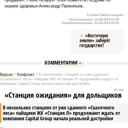
охране здоровья Александр Прокопьев.
Татьяна Нижегородова
Опубликовано:
20.05.2014 23:09
Отредактировано:
21.05.2014 03:05
«Восточную
землю» заберёт
государство?
КОММЕНТАРИИ
0
Версия
//
Конфликт
//
В нескольких станциях от уже сданного
«Сказочного леса» пайщики ЖК «Станция Л» продолжают ждать от
компании Capital Group начала реальной достройки
429
«Станция ожидания» для дольщиков
В нескольких станциях от уже сданного «Сказочного
леса» пайщики ЖК «Станция Л» продолжают ждать от
компании Capital Group начала реальной достройки