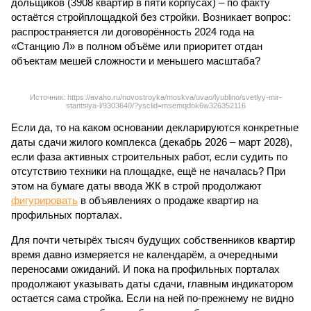
дольщиков (3908 квартир в пяти корпусах) – по факту
остаётся стройплощадкой без стройки. Возникает вопрос:
распространяется ли договорённость 2024 года на
«Станцию Л» в полном объёме или приоритет отдан
объектам мешей сложности и меньшего масштаба?
Источник: https://avaho.ru/novostroyka/moskva/uvao/lyublino/svetlyy-mir-
stantsiya-l/9303640/?ysclid=msemqdok6w326352116
Если да, то на каком основании декларируются конкретные
даты сдачи жилого комплекса (декабрь 2026 – март 2028),
если фаза активных строительных работ, если судить по
отсутствию техники на площадке, ещё не началась? При
этом на бумаге даты ввода ЖК в строй продолжают
фигурировать
в объявлениях о продаже квартир на
профильных порталах.
Для почти четырёх тысяч будущих собственников квартир
время давно измеряется не календарём, а очередными
переносами ожиданий. И пока на профильных порталах
продолжают указывать даты сдачи, главным индикатором
остается сама стройка. Если на ней по-прежнему не видно