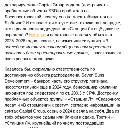
декларируемая «Capital Group модель (достраивать
проблемные объекты SSD») сработала на
Лосиноостровской, почему она не масштабируется на
Люблино? И означает ли отсутствие техники на площадке,
что в реальности подрядчик по «Станции Л» ещё даже не
определён?
Митинги
и палаточные лагеря у объекта в
2025–2026 годах, похоже, не изменили ситуацию.
«В
последние месяцы в личном общении нам перестали
называть даже ориентировочные сроки»
, – рассказывают
расстроенные дольщики.
Казалось бы, формально ответственность по
достраиванию объекта распределена. Seven Suns
Development – банкрот, часть его структур признана
несостоятельной ещё в 2024 году, бенефициар компании
находится под следствием по ст. 200.3 УК РФ. Достройку
проблемных объектов группы – «Станции Л», «Сказочного
леса» и «В стремлении к свету», согласно информации на
сайтах Capital Group, осенью 2024 г. взяла на себя. Два из
трёх объектов уже сданы или близки к сдаче. Третий –
«Станция Л», крупнейший по числу пострадавших