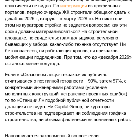
практически не видно. По
информации
из профильных
порталов, первую очередь ЖК строители обещают сдать к
декабрю 2026 г., вторую – к марту 2028-го. Но никто при
этом из кураторов стройки не задается вопросом: как эти
сроки должны материализоваться? На строительной
площадке, по свидетельствам дольщиков, регулярно
бывающих у забора, какая-либо техника отсутствует. Ни
бетононасосов, ни работающих кранов, ни признаков
мобилизации подрядчиков. При том, что до «декабря 2026»
осталось менее полугода.
Если в «Сказочном лесу» техзаказчик публично
отчитывался о поэтапной готовности – 90%, затем 97%, с
конкретными инженерными работами (усиление
монолитных конструкций, устранение проектных ошибок) –
то по «Станции Л» подобной публичной отчётности
дольщики не видят. Ни Capital Group, ни кураторы
строительства не подтверждают ни соблюдения графика
строительства, ни объёма фактически выполненных работ.
Напрашивается закономерный вопрос: если