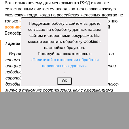
Вот только почему для менеджмента РЖД столь же
естественным считается вкладываться в закавказскую
«железку» тогда, когда на российских железных дорогах не
только
не решены
нынешние проблемы, но и постоянно
Продолжая работу с сайтом вы даете
возникают
новые? Даст ли здесь свой комментарий
согласие на обработку данных нашим
Белозёров?
сайтом и сторонними ресурсами. Вы
можете запретить обработку Cookies в
Гарник Туманян, политолог
настройках браузера.
Пожалуйста, ознакомьтесь с
– Вероятно, в случае разрыва концессии Пашинян со
«Политикой в отношении обработки
своими европейскими партнёрами могут
персональных данных»
инициировать новый проект на территории Армении
.
подобно трамповскому TRIPP, где будет создана
европейская концессия для управления путями, а
OK
доходы от эксплуатации путей будут делиться плюс-
минус в таком же соотношении, как с американцами
(74% – Вашингтону, 26% – Еревану).
Мирослава Регинская, публицист
– Довольно вероятным представляется вариант
развития событий, при котором после ухода РЖД
железные дороги Армении быстро обретут другого