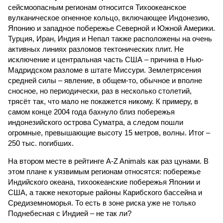
сейсмоопасным регионам относится Тихоокеанское
вулканическое огненное кольцо, включающее Индонезию,
Японию и западное побережье Северной и Южной Америки.
Турция, Иран, Индия и Непал также расположены на очень
активных линиях разломов тектонических плит. Не
исключение и центральная часть США – причина в Нью-
Мадридском разломе в штате Миссури. Землетрясения
средней силы – явление, в общем-то, обычное и вполне
сносное, но периодически, раз в несколько столетий,
трясёт так, что мало не покажется никому. К примеру, в
самом конце 2004 года бахнуло близ побережья
индонезийского острова Суматра, а следом пошли
огромные, превышающие высоту 15 метров, волны. Итог –
250 тыс. погибших.
На втором месте в рейтинге A-Z Animals как раз цунами. В
этом плане к уязвимым регионам относятся: побережье
Индийского океана, тихо­океанские побережья Японии и
США, а также некоторые районы Карибского бассейна и
Средиземноморья. То есть в зоне риска уже не только
Поднебесная с Индией – не так ли?