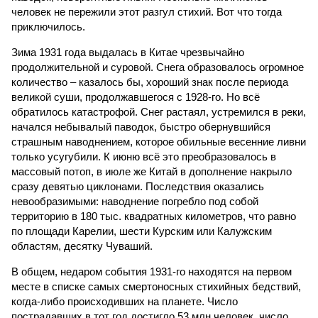
человек не пережили этот разгул стихий. Вот что тогда
приключилось.
Зима 1931 года выдалась в Китае чрезвычайно
продолжительной и суровой. Снега образовалось огромное
количество – казалось бы, хороший знак после периода
великой суши, продолжавшегося с 1928-го. Но всё
обратилось катастрофой. Снег растаял, устремился в реки,
начался небывалый паводок, быстро обернувшийся
страшным наводнением, которое обильные весенние ливни
только усугубили. К июню всё это преобразовалось в
массовый потоп, в июле же Китай в дополнение накрыло
сразу девятью циклонами. Последствия оказались
невообразимыми: наводнение погребло под собой
территорию в 180 тыс. квадратных километров, что равно
по площади Карелии, шести Курским или Калужским
областям, десятку Чуваший.
В общем, недаром события 1931-го находятся на первом
месте в списке самых смертоносных стихийных бедствий,
когда-либо происходивших на планете. Число
пострадавших в тот год достигло 53 млн человек, число