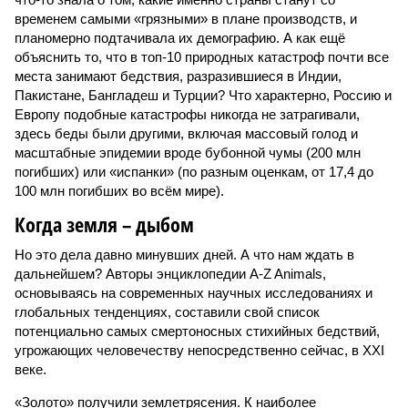
временем самыми «грязными» в плане производств, и
планомерно подтачивала их демографию. А как ещё
объяснить то, что в топ-10 природных катастроф почти все
места занимают бедствия, разразившиеся в Индии,
Пакистане, Бангладеш и Турции? Что характерно, Россию и
Европу подобные катастрофы никогда не затрагивали,
здесь беды были другими, включая массовый голод и
масштабные эпидемии вроде бубонной чумы (200 млн
погибших) или «испанки» (по разным оценкам, от 17,4 до
100 млн погибших во всём мире).
Когда земля – дыбом
Но это дела давно минувших дней. А что нам ждать в
дальнейшем? Авторы энциклопедии A-Z Animals,
основываясь на современных научных исследованиях и
глобальных тенденциях, составили свой список
потенциально самых смертоносных стихийных бедствий,
угрожающих человечеству непосредственно сейчас, в XXI
веке.
«Золото» получили землетрясения. К наиболее