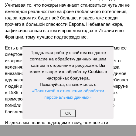
Учитывая то, что пожары начинают становиться чуть ли не
ежегодной реальностью на фоне глобального потепления,
год за годом их будет всё больше, и здесь уже среди
прочего в большой опасности Европа. Небывалая жара,
зафиксированная в этом и прошлом годах в Италии и во
Франции, тому лучшее подтверждение.
Есть в перечне A-Z Animals и экзотика, впрочем, не менее
Продолжая работу с сайтом вы даете
смертоносная. Это, в частности, «лимнические
согласие на обработку данных нашим
извержения», о которых мало кто слышал. Речь идёт о
сайтом и сторонними ресурсами. Вы
явлениях, когда большое количество углекислого газа
можете запретить обработку Cookies в
внезапно вырывается из глубин озёр, образуя невидимое
настройках браузера.
удушающее газовое облако, которое безжалостно убивает
Пожалуйста, ознакомьтесь с
людей и животных. Катастрофа на озере Ньос в Камеруне
«Политикой в отношении обработки
в 1986 году остаётся одним из наиболее чудовищных
персональных данных»
примеров: более 1700 человек и тысячи голов скота
.
погибли из-за внезапного выброса CO₂, накрывшего
близлежащие деревни.
OK
И здесь мы плавно подходим к тому, чем все эти
стихийные бедствия могут закончиться. А именно – к
социальному коллапсу, то есть фактическому упадку