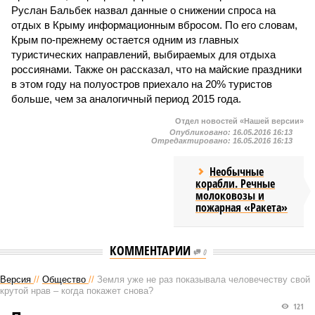
Руслан Бальбек назвал данные о снижении спроса на
отдых в Крыму информационным вбросом. По его словам,
Крым по-прежнему остается одним из главных
туристических направлений, выбираемых для отдыха
россиянами. Также он рассказал, что на майские праздники
в этом году на полуостров приехало на 20% туристов
больше, чем за аналогичный период 2015 года.
Отдел новостей «Нашей версии»
Опубликовано:
16.05.2016 16:13
Отредактировано:
16.05.2016 16:13
Необычные
корабли. Речные
молоковозы и
пожарная «Ракета»
КОММЕНТАРИИ
0
Версия
//
Общество
//
Земля уже не раз показывала человечеству свой
крутой нрав – когда покажет снова?
121