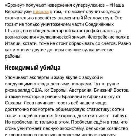
«Бронзу» получают извержения супервулканов – «Наша
Версия» уже
писала
о том, что может случиться, если
окончательно проснётся знаменитый Йеллоустоун. Это
грозит не только уничтожением части Соединённых
Штатов, но и общепланетарной катастрофой вплоть до
возникновения «вулканической зимы». Флегрейские поля в
Италии, кстати, тоже не стоит сбрасывать со счетов. Равно
как и многие другие до поры спящие вулканические
районы.
Невидимый убийца
Упоминают эксперты и жару вкупе с засухой и
следующими отсюда лесными пожарами. Тут в группе
риска запад США, юг Европы, Австралия, Ближний Восток,
а также некоторые районы Бразилии и Африки к югу от
Сахары. Леса начинают гореть всё чаще и чаще,
достаточно посмотреть общемировую статистику; сотни
тысяч людей остаются без крова, десятки тысяч – гибнут.
Но проблема не только в этом. Проблема ещё и в том, что
огонь уничтожает лесную экосистему, сельское хозяйство
и кропотливо созданную человеком инфраструктуру.