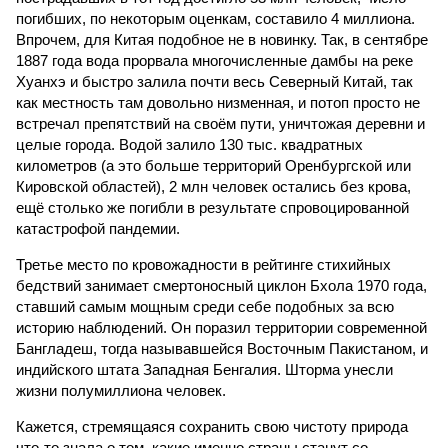
погибших, по некоторым оценкам, составило 4 миллиона.
Впрочем, для Китая подобное не в новинку. Так, в сентябре
1887 года вода прорвала многочисленные дамбы на реке
Хуанхэ и быстро залила почти весь Северный Китай, так
как местность там довольно низменная, и потоп просто не
встречал препятствий на своём пути, уничтожая деревни и
целые города. Водой залило 130 тыс. квадратных
километров (а это больше территорий Оренбургской или
Кировской областей), 2 млн человек остались без крова,
ещё столько же погибли в результате спровоцированной
катастрофой пандемии.
Третье место по кровожадности в рейтинге стихийных
бедствий занимает смертоносный циклон Бхола 1970 года,
ставший самым мощным среди себе подобных за всю
историю наблюдений. Он поразил территории современной
Бангладеш, тогда называвшейся Восточным Пакистаном, и
индийского штата Западная Бенгалия. Шторма унесли
жизни полумиллиона человек.
Кажется, стремящаяся сохранить свою чистоту природа
что-то знала о том, какие именно страны станут со