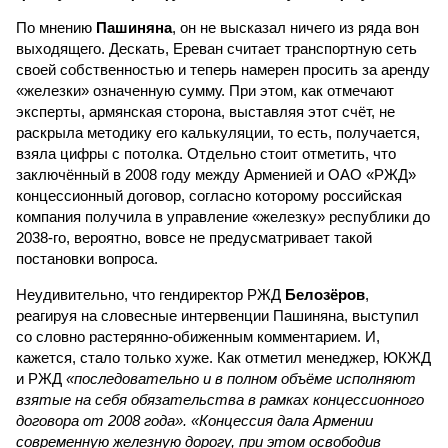
По мнению
Пашиняна
, он не высказал ничего из ряда вон
выходящего. Дескать, Ереван считает транспортную сеть
своей собственностью и теперь намерен просить за аренду
«железки» означенную сумму. При этом, как отмечают
эксперты, армянская сторона, выставляя этот счёт, не
раскрыла методику его калькуляции, то есть, получается,
взяла цифры с потолка. Отдельно стоит отметить, что
заключённый в 2008 году между Арменией и ОАО «РЖД»
концессионный договор, согласно которому российская
компания получила в управление «железку» республики до
2038-го, вероятно, вовсе не предусматривает такой
постановки вопроса.
Неудивительно, что гендиректор РЖД
Белозёров
,
реагируя на словесные интервенции Пашиняна, выступил
со словно растерянно-обиженным комментарием. И,
кажется, стало только хуже. Как отметил менеджер, ЮКЖД
и РЖД
«последовательно и в полном объёме исполняют
взятые на себя обязательства в рамках концессионного
договора от 2008 года». «Концессия дала Армении
современную железную дорогу, при этом освободив