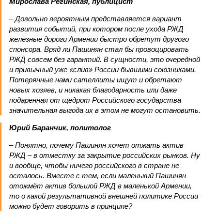
Мирослава Регинская, публицист
– Довольно вероятным представляется вариант
развития событий, при котором после ухода РЖД
железные дороги Армении быстро обретут другого
спонсора. Вряд ли Пашинян стал бы провоцировать
РЖД совсем без гарантий. В сущности, это очередной
и привычный уже «слив» России бывшими союзниками.
Потерянные нами сателлиты ищут и обретают
новых хозяев, и никакая благодарность или даже
подаренная от щедрот Российского государства
значительная выгода их в этом не могут остановить.
Юрий Баранчик, политолог
– Понятно, почему Пашинян хочет отжать актив
РЖД – в отместку за закрытие российских рынков. Ну
и вообще, чтобы ничего российского в стране не
осталось. Вместе с тем, если маленький Пашинян
отожмёт актив большой РЖД в маленькой Армении,
то о какой результативной внешней политике России
можно будет говорить в принципе?