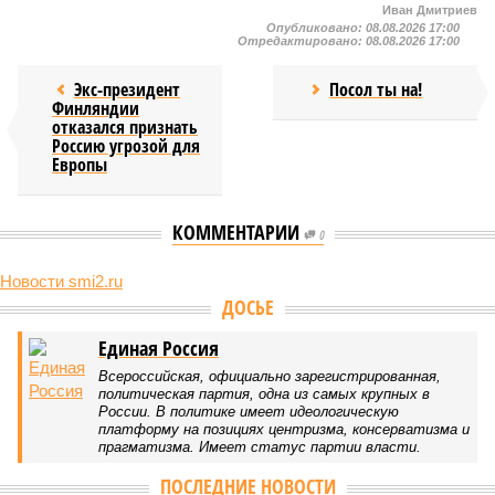
Иван Дмитриев
Опубликовано:
08.08.2026 17:00
Отредактировано:
08.08.2026 17:00
Экс-президент
Посол ты на!
Финляндии
отказался признать
Россию угрозой для
Европы
КОММЕНТАРИИ
0
Новости smi2.ru
Версия
//
Конфликт
//
В нескольких станциях от уже сданного
«Сказочного леса» пайщики ЖК «Станция Л» продолжают ждать от
компании Capital Group начала реальной достройки
512
«Станция ожидания» для дольщиков
В нескольких станциях от уже сданного «Сказочного
леса» пайщики ЖК «Станция Л» продолжают ждать от
компании Capital Group начала реальной достройки