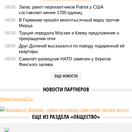
В нескольких станциях от уже сданного «Сказочного леса» пайщики ЖК
«Станция Л» продолжают ждать от компании Capital Group начала
реальной достройки (изображение сгенерировано ИИ)
Пока в Ярославском районе СВАО дольщики «Сказочного леса»
уже получают ключи – в мае 2026 года были получены
заключение о соответствии проектной документации и
разрешение на ввод жилищного комплекса в эксплуатацию –
совсем недалеко, в паре станций метро южнее, на Люблинской
улице, картина, можно сказать, прямо противоположная.
Сюжет:
Недвижимость
ЖК «Светлый мир «Станция Л»: та же группа компаний-
банкрот Seven Suns Development, та же
анонсированная
схема достройки через Capital Group осенью 2024 года, но