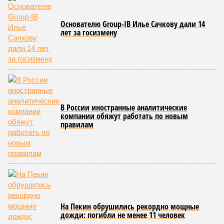
за прошедшие два года результатов, по словам дольщиков,
практически не видно. По
информации
из профильных
порталов, первую очередь ЖК строители обещают сдать к
декабрю 2026 г., вторую – к марту 2028-го. Но никто при
этом из кураторов стройки не задается вопросом: как эти
сроки должны материализоваться? На строительной
площадке, по свидетельствам дольщиков, регулярно
бывающих у забора, какая-либо техника отсутствует. Ни
бетононасосов, ни работающих кранов, ни признаков
мобилизации подрядчиков. При том, что до «декабря 2026»
осталось менее полугода.
Если в «Сказочном лесу» техзаказчик публично
отчитывался о поэтапной готовности – 90%, затем 97%, с
конкретными инженерными работами (усиление
монолитных конструкций, устранение проектных ошибок) –
то по «Станции Л» подобной публичной отчётности
дольщики не видят. Ни Capital Group, ни кураторы
строительства не подтверждают ни соблюдения графика
строительства, ни объёма фактически выполненных работ.