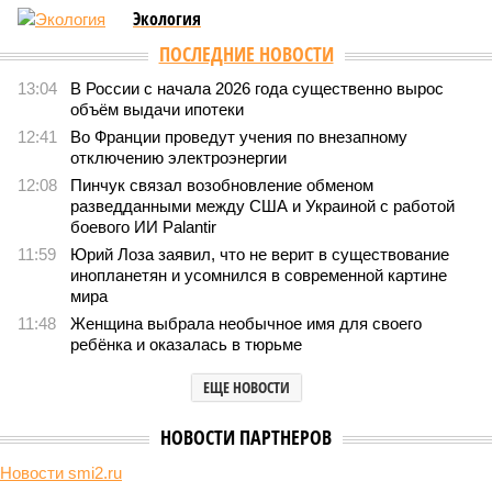
578
Последние времена
Земля уже не раз показывала человечеству свой крутой
нрав – когда покажет снова?
Земля уже не раз показывала человечеству свой крутой нрав – когда
покажет снова? (фото: АР-ТАСС)
Природа постоянно вступает в противоречие с нами. Ведь пока
она стремится всё на планете держать в балансе, человечество
не особенно церемонится с окружающей средой. Самые
массовые катастрофы в прошлом – какими они были? Какие
ждут нас со дня на день и чем грозят?
Рассказ
Стивена Кинга
, в котором описывались
последствия очередного апокалипсиса, искусственно