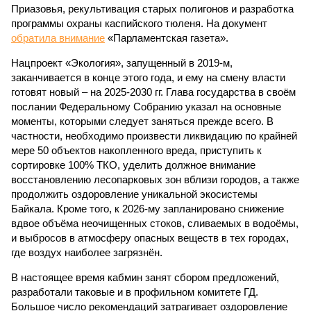
Приазовья, рекультивация старых полигонов и разработка
программы охраны каспийского тюленя. На документ
обратила внимание
«Парламентская газета».
Нацпроект «Экология», запущенный в 2019-м,
заканчивается в конце этого года, и ему на смену власти
готовят новый – на 2025-2030 гг. Глава государства в своём
послании Федеральному Собранию указал на основные
моменты, которыми следует заняться прежде всего. В
частности, необходимо произвести ликвидацию по крайней
мере 50 объектов накопленного вреда, приступить к
сортировке 100% ТКО, уделить должное внимание
восстановлению лесопарковых зон вблизи городов, а также
продолжить оздоровление уникальной экосистемы
Байкала. Кроме того, к 2026-му запланировано снижение
вдвое объёма неочищенных стоков, сливаемых в водоёмы,
и выбросов в атмосферу опасных веществ в тех городах,
где воздух наиболее загрязнён.
В настоящее время кабмин занят сбором предложений,
разработали таковые и в профильном комитете ГД.
Большое число рекомендаций затрагивает оздоровление