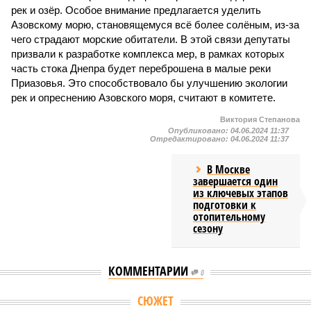
рек и озёр. Особое внимание предлагается уделить
Азовскому морю, становящемуся всё более солёным, из-за
чего страдают морские обитатели. В этой связи депутаты
призвали к разработке комплекса мер, в рамках которых
часть стока Днепра будет переброшена в малые реки
Приазовья. Это способствовало бы улучшению экологии
рек и опреснению Азовского моря, считают в комитете.
Виктория Степанова
Опубликовано:
04.06.2024 11:37
Отредактировано:
04.06.2024 11:37
В Москве
завершается один
из ключевых этапов
подготовки к
отопительному
сезону
КОММЕНТАРИИ
0
Версия
//
Общество
//
Земля уже не раз показывала человечеству свой
крутой нрав – когда покажет снова?