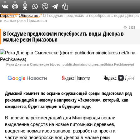
0
0
0
Федеральный выпуск
Версия
//
Общество
//
В Госдуме предложили перебросить воды Днепра
в малые реки Приазовья
2128
В Госдуме предложили перебросить воды Днепра в
малые реки Приазовья
Река Днепр в Смоленске (фото: publicdomainpictures.net/Irina Pechkareva)
Думский комитет по охране окружающей среды подготовил ряд
рекомендаций к новому нацпроекту «Экология», который, как
ожидается, будет запущен в будущем году.
В перечень рекомендаций для Минприроды вошли
выделение средств на новые питомники деревьев,
введение нормативов запахов, разработка проекта
частичной переброски вод Днепра в малые реки