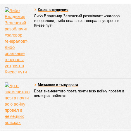
когда-либо происходивших на планете. Число
пострадавших в тот год достигло 53 млн человек, число
погибших, по некоторым оценкам, составило 4 миллиона.
Впрочем, для Китая подобное не в новинку. Так, в сентябре
1887 года вода прорвала многочисленные дамбы на реке
Хуанхэ и быстро залила почти весь Северный Китай, так
как местность там довольно низменная, и потоп просто не
встречал препятствий на своём пути, уничтожая деревни и
целые города. Водой залило 130 тыс. квадратных
километров (а это больше территорий Оренбургской или
Кировской областей), 2 млн человек остались без крова,
ещё столько же погибли в результате спровоцированной
катастрофой пандемии.
Третье место по кровожадности в рейтинге стихийных
бедствий занимает смертоносный циклон Бхола 1970 года,
ставший самым мощным среди себе подобных за всю
историю наблюдений. Он поразил территории современной
Бангладеш, тогда называвшейся Восточным Пакистаном, и
индийского штата Западная Бенгалия. Шторма унесли
жизни полумиллиона человек.