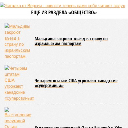
вызванного группой биологов, называется «Конец всей
этой мерзости». В реальной жизни участия пытливых
исследователей в организации конца света может не
понадобиться: природа сама разберётся, как и где
уменьшить масштабы человеческой популяции.
(фото: en.wikipedia.org)
Да, наша любимая маленькая планета может быть
единственной, где в пределах Солнечной системы есть
полноценная жизнь, но Земля также регулярно пытается
эту жизнь уничтожить. Так уж вышло, что внутренние
процессы на планете включают в себя всевозможные
геологические, метеорологические и физические явления,
которые для человека довольно опасны. Или попросту
смертельны. И вот несколько тому примеров.
Все стихии сразу
Около 100 лет назад в Поднебесной приключилось то, что
у нас назвали бы тридцатью тремя несчастьями. Страну