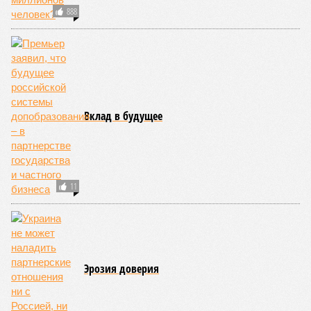
огонь уничтожает лесную экосистему, сельское хозяйство
и кропотливо созданную человеком инфраструктуру.
Учитывая то, что пожары начинают становиться чуть ли не
ежегодной реальностью на фоне глобального потепления,
год за годом их будет всё больше, и здесь уже среди
прочего в большой опасности Европа. Небывалая жара,
зафиксированная в этом и прошлом годах в Италии и во
Франции, тому лучшее подтверждение.
Есть в перечне A-Z Animals и экзотика, впрочем, не менее
смертоносная. Это, в частности, «лимнические
извержения», о которых мало кто слышал. Речь идёт о
явлениях, когда большое количество углекислого газа
внезапно вырывается из глубин озёр, образуя невидимое
удушающее газовое облако, которое безжалостно убивает
людей и животных. Катастрофа на озере Ньос в Камеруне
в 1986 году остаётся одним из наиболее чудовищных
примеров: более 1700 человек и тысячи голов скота
погибли из-за внезапного выброса CO₂, накрывшего
близлежащие деревни.
И здесь мы плавно подходим к тому, чем все эти