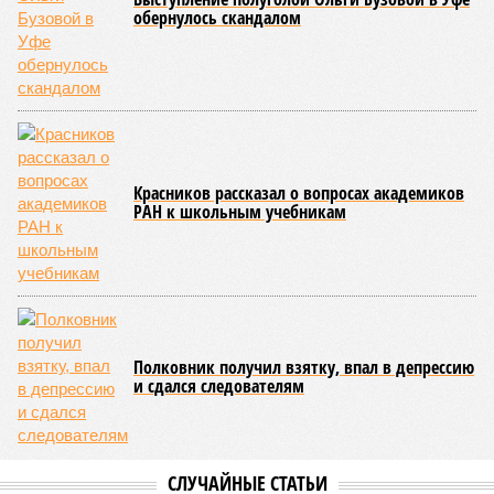
последовательно поразили: многолетняя засуха, страшный
паводок, невероятные ливни. Несколько миллионов
человек не пережили этот разгул стихий. Вот что тогда
приключилось.
Зима 1931 года выдалась в Китае чрезвычайно
продолжительной и суровой. Снега образовалось огромное
количество – казалось бы, хороший знак после периода
великой суши, продолжавшегося с 1928-го. Но всё
обратилось катастрофой. Снег растаял, устремился в реки,
начался небывалый паводок, быстро обернувшийся
страшным наводнением, которое обильные весенние ливни
только усугубили. К июню всё это преобразовалось в
массовый потоп, в июле же Китай в дополнение накрыло
сразу девятью циклонами. Последствия оказались
невообразимыми: наводнение погребло под собой
территорию в 180 тыс. квадратных километров, что равно
по площади Карелии, шести Курским или Калужским
областям, десятку Чуваший.
В общем, недаром события 1931-го находятся на первом
месте в списке самых смертоносных стихийных бедствий,