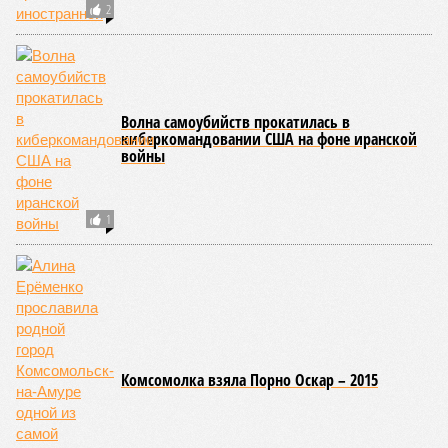
«Золото» получили землетрясения. К наиболее
сейсмоопасным регионам относится Тихоокеанское
вулканическое огненное кольцо, включающее Индонезию,
Японию и западное побережье Северной и Южной Америки.
Турция, Иран, Индия и Непал также расположены на очень
активных линиях разломов тектонических плит. Не
исключение и центральная часть США – причина в Нью-
Мадридском разломе в штате Миссури. Землетрясения
средней силы – явление, в общем-то, обычное и вполне
сносное, но периодически, раз в несколько столетий,
трясёт так, что мало не покажется никому. К примеру, в
самом конце 2004 года бахнуло близ побережья
индонезийского острова Суматра, а следом пошли
огромные, превышающие высоту 15 метров, волны. Итог –
250 тыс. погибших.
На втором месте в рейтинге A-Z Animals как раз цунами. В
этом плане к уязвимым регионам относятся: побережье
Индийского океана, тихо­океанские побережья Японии и
США, а также некоторые районы Карибского бассейна и
Средиземноморья. То есть в зоне риска уже не только