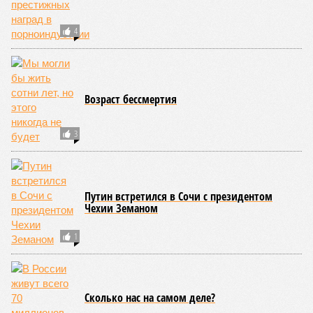
Поднебесная с Индией – не так ли?
«Бронзу» получают извержения супервулканов – «Наша
Версия» уже
писала
о том, что может случиться, если
окончательно проснётся знаменитый Йеллоустоун. Это
грозит не только уничтожением части Соединённых
Штатов, но и общепланетарной катастрофой вплоть до
возникновения «вулканической зимы». Флегрейские поля в
Италии, кстати, тоже не стоит сбрасывать со счетов. Равно
как и многие другие до поры спящие вулканические
районы.
Невидимый убийца
Упоминают эксперты и жару вкупе с засухой и
следующими отсюда лесными пожарами. Тут в группе
риска запад США, юг Европы, Австралия, Ближний Восток,
а также некоторые районы Бразилии и Африки к югу от
Сахары. Леса начинают гореть всё чаще и чаще,
достаточно посмотреть общемировую статистику; сотни
тысяч людей остаются без крова, десятки тысяч – гибнут.
Но проблема не только в этом. Проблема ещё и в том, что