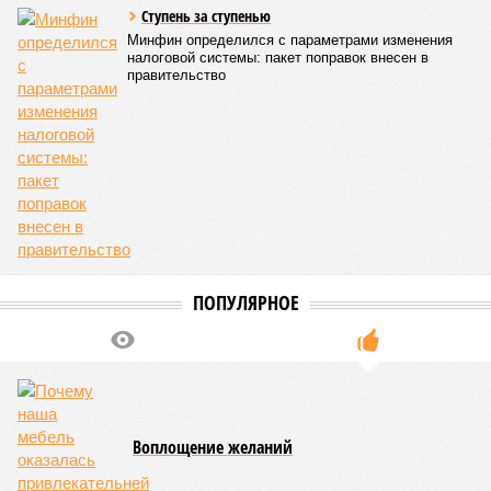
Кажется, стремящаяся сохранить свою чистоту природа
что-то знала о том, какие именно страны станут со
временем самыми «грязными» в плане производств, и
планомерно подтачивала их демографию. А как ещё
объяснить то, что в топ-10 природных катастроф почти все
места занимают бедствия, разразившиеся в Индии,
Пакистане, Бангладеш и Турции? Что характерно, Россию и
Европу подобные катастрофы никогда не затрагивали,
здесь беды были другими, включая массовый голод и
масштабные эпидемии вроде бубонной чумы (200 млн
погибших) или «испанки» (по разным оценкам, от 17,4 до
100 млн погибших во всём мире).
Когда земля – дыбом
Но это дела давно минувших дней. А что нам ждать в
дальнейшем? Авторы энциклопедии A-Z Animals,
основываясь на современных научных исследованиях и
глобальных тенденциях, составили свой список
потенциально самых смертоносных стихийных бедствий,
угрожающих человечеству непосредственно сейчас, в XXI
веке.