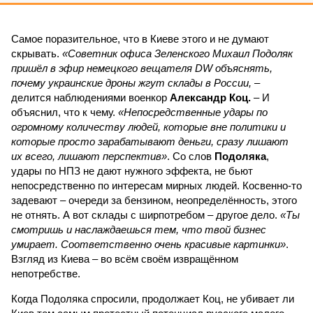
Самое поразительное, что в Киеве этого и не думают
скрывать.
«Советник офиса Зеленского Михаил Подоляк
пришёл в эфир немецкого вещателя DW объяснять,
почему украинские дроны жгут склады в России,
–
делится наблюдениями военкор
Александр Коц.
– И
объяснил, что к чему.
«Непосредственные удары по
огромному количеству людей, которые вне политики и
которые просто зарабатывают деньги, сразу лишают
их всего, лишают перспектив»
. Со слов
Подоляка
,
удары по НПЗ не дают нужного эффекта, не бьют
непосредственно по интересам мирных людей. Косвенно-то
задевают – очереди за бензином, неопределённость, этого
не отнять. А вот склады с ширпотребом – другое дело.
«Ты
смотришь и наслаждаешься тем, что твой бизнес
умирает. Соответственно очень красивые картинки»
.
Взгляд из Киева – во всём своём извращённом
непотребстве.
Когда Подоляка спросили, продолжает Коц, не убивает ли