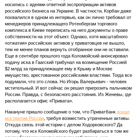
носились с идеями ответной экспроприации активов
российского бизнеса на Украине. В частности, Корбан даже
похвалился в одном из интервью, как он лично требовал от
менеджеров принадлежащего Ротенбергам торгового
комплекса в Киеве переписать на него документы о праве
собственности на этот объект. Однако, хотя масштабного
«отжатия» российских активов у приватовцев не вышло,
тем не менее планов вернуть отобранное они не оставили.
Еще в сентябре прошлого года Коломойский анонсировал
подачу иска в Гаагский трибунал на возмещение Россией
$2 млрд за принадлежащее ему в Крыму и Москве
имущество, арестованное российскими властями. Тогда все
подумали, что это слова. Но Игорь Валерьевич - человек
мстительный. И вот сейчас он решил пригрозить пальчиком
России. Правда, с безопасного расстояния. Из Женевы, где
располагается офис «Привата».
Накануне пришло сообщение о том, что Приватбанк
подал
иск против России
, требуя возместить утраченные активы.
Откуда связь этой истории с делом Ходорковского? Да
потому, что иск Коломойского будет разбираться в том же