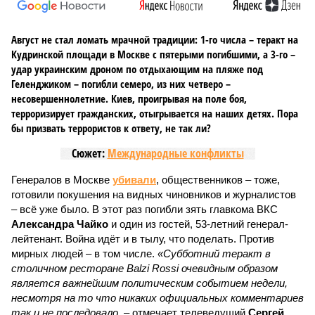
Август не стал ломать мрачной традиции: 1-го числа – теракт на
Кудринской площади в Москве с пятерыми погибшими, а 3-го –
удар украинским дроном по отдыхающим на пляже под
Геленджиком – погибли семеро, из них четверо –
несовершеннолетние. Киев, проигрывая на поле боя,
терроризирует гражданских, отыгрывается на наших детях. Пора
бы призвать террористов к ответу, не так ли?
Сюжет:
Международные конфликты
Генералов в Москве
убивали
, общественников – тоже,
готовили покушения на видных чиновников и журналистов
– всё уже было. В этот раз погибли зять главкома ВКС
Александра Чайко
и один из гостей, 53-летний генерал-
лейтенант. Война идёт и в тылу, что поделать. Против
мирных людей – в том числе.
«Субботний теракт в
столичном ресторане Balzi Rossi очевидным образом
является важнейшим политическим событием недели,
несмотря на то что никаких официальных комментариев
так и не последовало,
– отмечает телеведущий
Сергей