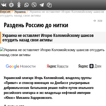
1
0
0
Федеральный выпуск
Версия
//
Украина
//
Украина не оставляет Игорю Коломойскому шансов
отсудить назад свои активы
3530
Раздень Россию до нитки
Украина не оставляет Игорю Коломойскому шансов
отсудить назад свои активы
Украинский олигарх Игорь Коломойский, владелец группы
«Приват» и спонсор воюющих на Донбассе ультраправых
добровольческих батальонов решил пойти путем опального
российского олигарха и экс-владельца нефтяной империи
«Юкос» Михаила Ходорковского.