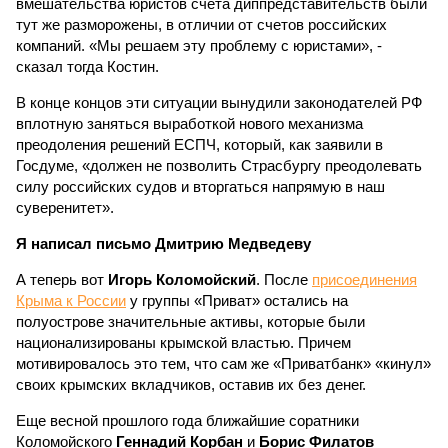
вмешательства юристов счета диппредставительств были
тут же разморожены, в отличии от счетов российских
компаний. «Мы решаем эту проблему с юристами», -
сказал тогда Костин.
В конце концов эти ситуации вынудили законодателей РФ
вплотную заняться выработкой нового механизма
преодоления решений ЕСПЧ, который, как заявили в
Госдуме, «должен не позволить Страсбургу преодолевать
силу российских судов и вторгаться напрямую в наш
суверенитет».
Я написал письмо Дмитрию Медведеву
А теперь вот
Игорь Коломойский
. После
присоединения
Крыма к России
у группы «Приват» остались на
полуострове значительные активы, которые были
национализированы крымской властью. Причем
мотивировалось это тем, что сам же «Приватбанк» «кинул»
своих крымских вкладчиков, оставив их без денег.
Еще весной прошлого года ближайшие соратники
Коломойского
Геннадий Корбан
и
Борис Филатов