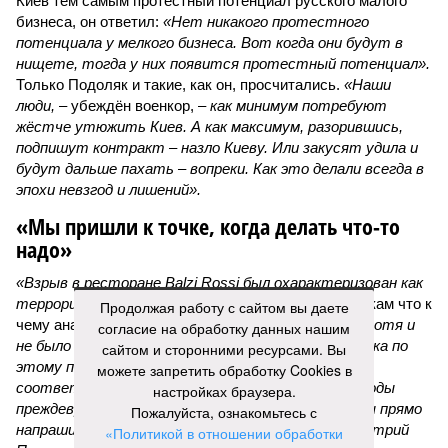
Киев тем самым протестный потенциал русского малого
бизнеса, он ответил:
«Нет никакого протестного
потенциала у мелкого бизнеса. Вот когда они будут в
нищете, тогда у них появится протестный потенциал».
Только Подоляк и такие, как он, просчитались.
«Наши
люди,
– убеждён военкор, –
как минимум потребуют
жёстче утюжить Киев. А как максимум, разорившись,
подпишут контракт – назло Киеву. Или закусят удила и
будут дальше пахать – вопреки. Как это делали всегда в
эпохи невзгод и лишений».
«Мы пришли к точке, когда делать что-то
надо»
«Взрыв в ресторане Balzi Rossi был охарактеризован как
террористический акт, –
раскладывает по полочкам что к
Продолжая работу с сайтом вы даете
чему аналитик и телеведущий
Дмитрий Саймс
, –
хотя и
согласие на обработку данных нашим
не было указано, кто за него ответственен. И пока по
сайтом и сторонними ресурсами. Вы
этому поводу нет официальных заявлений
можете запретить обработку Cookies в
соответствующих органов, окончательные выводы
настройках браузера.
преждевременны. А вот предварительные выводы прямо
Пожалуйста, ознакомьтесь с
напрашиваются. Россия, как недавно говорил Дмитрий
«Политикой в отношении обработки