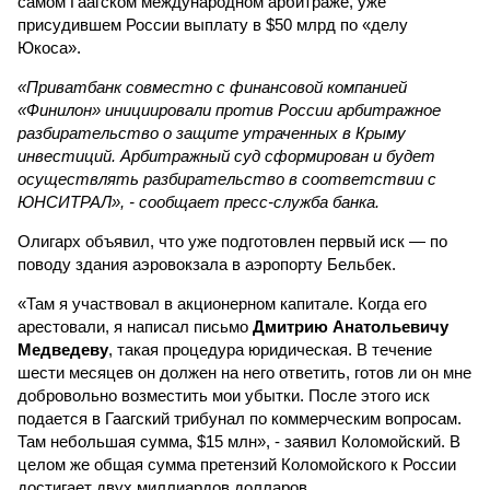
самом Гаагском международном арбитраже, уже
присудившем России выплату в $50 млрд по «делу
Юкоса».
«Приватбанк совместно с финансовой компанией
«Финилон» инициировали против России арбитражное
разбирательство о защите утраченных в Крыму
инвестиций. Арбитражный суд сформирован и будет
осуществлять разбирательство в соответствии с
ЮНСИТРАЛ», - сообщает пресс-служба банка.
Олигарх объявил, что уже подготовлен первый иск — по
поводу здания аэровокзала в аэропорту Бельбек.
«Там я участвовал в акционерном капитале. Когда его
арестовали, я написал письмо
Дмитрию Анатольевичу
Медведеву
, такая процедура юридическая. В течение
шести месяцев он должен на него ответить, готов ли он мне
добровольно возместить мои убытки. После этого иск
подается в Гаагский трибунал по коммерческим вопросам.
Там небольшая сумма, $15 млн», - заявил Коломойский. В
целом же общая сумма претензий Коломойского к России
достигает двух миллиардов долларов.