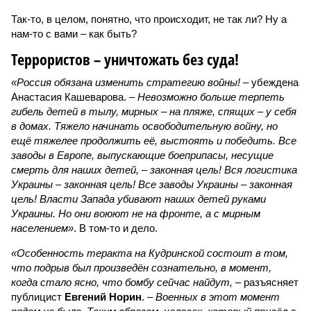
Так-то, в целом, понятно, что происходит, не так ли? Ну а
нам-то с вами – как быть?
Террористов – уничтожать без суда!
«Россия обязана изменить стратегию войны!
– убеждена
Анастасия Кашеварова. –
Невозможно больше терпеть
гибель детей в тылу, мирных – на пляже, спящих – у себя
в домах. Тяжело начинать освободительную войну, но
ещё тяжелее продолжить её, выстоять и победить. Все
заводы в Европе, выпускающие боеприпасы, несущие
смерть для наших детей, – законная цель! Вся логистика
Украины – законная цель! Все заводы Украины – законная
цель! Власти Запада убивают наших детей руками
Украины. Но они воюют не на фронте, а с мирным
населением»
. В том-то и дело.
«Особенность теракта на Кудринской состоит в том,
что подрыв был произведён сознательно, в момент,
когда стало ясно, что бомбу сейчас найдут,
– разъясняет
публицист
Евгений Норин
. –
Военных в этот момент