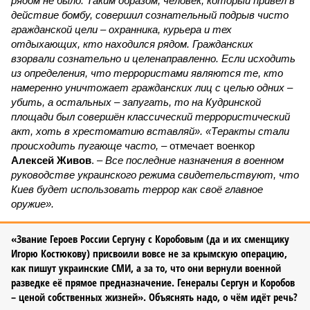
рядом не было. Таким образом, человек, который привёл в
действие бомбу, совершил сознательный подрыв чисто
гражданской цели – охранника, курьера и тех
отдыхающих, кто находился рядом. Гражданских
взорвали сознательно и целенаправленно. Если исходить
из определения, что террористами являются те, кто
намеренно уничтожает гражданских лиц с целью одних –
убить, а остальных – запугать, то на Кудринской
площади был совершён классический террористический
акт, хоть в хрестоматию вставляй». «Теракты стали
происходить пугающе часто,
– отмечает военкор
Алексей Живов
. –
Все последние назначения в военном
руководстве украинского режима свидетельствуют, что
Киев будет использовать террор как своё главное
оружие».
«Звание Героев России Сергуну с Коробовым (да и их сменщику
Игорю Костюкову) присвоили вовсе не за крымскую операцию,
как пишут украинские СМИ, а за то, что они вернули военной
разведке её прямое предназначение. Генералы Сергун и Коробов
– ценой собственных жизней». Объяснять надо, о чём идёт речь?