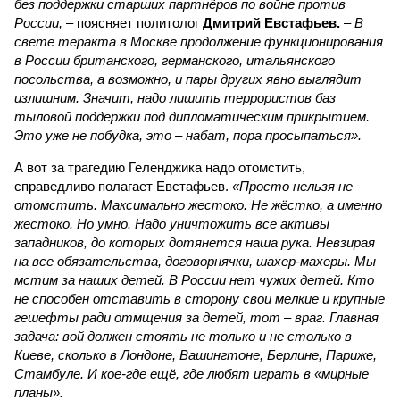
без поддержки старших партнёров по войне против
России,
– поясняет политолог
Дмитрий Евстафьев.
–
В
свете теракта в Москве продолжение функционирования
в России британского, германского, итальянского
посольства, а возможно, и пары других явно выглядит
излишним. Значит, надо лишить террористов баз
тыловой поддержки под дипломатическим прикрытием.
Это уже не побудка, это – набат, пора просыпаться».
А вот за трагедию Геленджика надо отомстить,
справедливо полагает Евстафьев.
«Просто нельзя не
отомстить. Максимально жестоко. Не жёстко, а именно
жестоко. Но умно. Надо уничтожить все активы
западников, до которых дотянется наша рука. Невзирая
на все обязательства, договорнячки, шахер-махеры. Мы
мстим за наших детей. В России нет чужих детей. Кто
не способен отставить в сторону свои мелкие и крупные
гешефты ради отмщения за детей, тот – враг. Главная
задача: вой должен стоять не только и не столько в
Киеве, сколько в Лондоне, Вашингтоне, Берлине, Париже,
Стамбуле. И кое-где ещё, где любят играть в «мирные
планы».