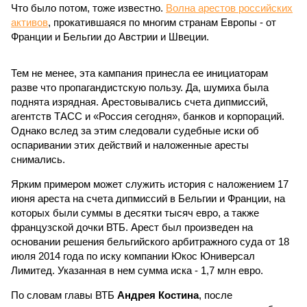
Что было потом, тоже известно.
Волна арестов российских
активов
, прокатившаяся по многим странам Европы - от
Франции и Бельгии до Австрии и Швеции.
Тем не менее, эта кампания принесла ее инициаторам
разве что пропагандистскую пользу. Да, шумиха была
поднята изрядная. Арестовывались счета дипмиссий,
агентств ТАСС и «Россия сегодня», банков и корпораций.
Однако вслед за этим следовали судебные иски об
оспаривании этих действий и наложенные аресты
снимались.
Ярким примером может служить история с наложением 17
июня ареста на счета дипмиссий в Бельгии и Франции, на
которых были суммы в десятки тысяч евро, а также
французской дочки ВТБ. Арест был произведен на
основании решения бельгийского арбитражного суда от 18
июля 2014 года по иску компании Юкос Юниверсал
Лимитед. Указанная в нем сумма иска - 1,7 млн евро.
По словам главы ВТБ
Андрея Костина
, после