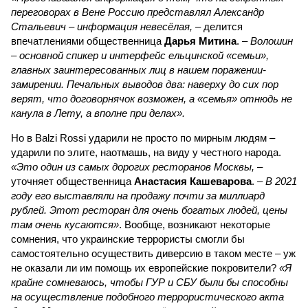
переговорах в Вене Россию представлял Александр
Стальевич – информация невесёлая,
– делится
впечатлениями общественница
Дарья Митина
. –
Волошин
– основной спикер и интерфейс ельцинской «семьи»,
главных заинтересованных лиц в нашем поражении-
замирении. Печальных выводов два: наверху до сих пор
верят, что договорнячок возможен, а «семья» отнюдь не
канула в Лету, а вполне при делах».
Но в Balzi Rossi ударили не просто по мирным людям –
ударили по элите, наотмашь, на виду у честного народа.
«Это один из самых дорогих ресторанов Москвы,
–
уточняет общественница
Анастасия Кашеварова
. –
В 2021
году его выставляли на продажу почти за миллиард
рублей. Этот ресторан для очень богатых людей, цены
там очень кусаются»
. Вообще, возникают некоторые
сомнения, что украинские террористы смогли бы
самостоятельно осуществить диверсию в таком месте – уж
не оказали ли им помощь их европейские покровители?
«Я
крайне сомневаюсь, чтобы ГУР и СБУ были бы способны
на осуществление подобного террористического акта