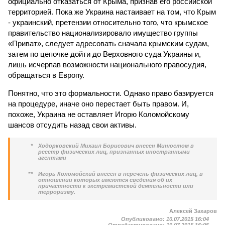
официально отказаться от Крыма, признав его российской
территорией. Пока же Украина настаивает на том, что Крым
- украинский, претензии относительно того, что крымское
правительство национализировало имущество группы
«Приват», следует адресовать сначала крымским судам,
затем по цепочке дойти до Верховного суда Украины и,
лишь исчерпав возможности национального правосудия,
обращаться в Европу.
Понятно, что это формальности. Однако право базируется
на процедуре, иначе оно перестает быть правом. И,
похоже, Украина не оставляет Игорю Коломойскому
шансов отсудить назад свои активы.
*
Ходорковский Михаил Борисович внесен Минюстом в
реестр физических лиц, признанных иностранными
агентами
**
Игорь Коломойский внесен в перечень физических лиц, в
отношении которых имеются сведения об их
причастности к экстремистской деятельности или
терроризму.
Алексей Захаров
Опубликовано:
10.07.2015 16:04