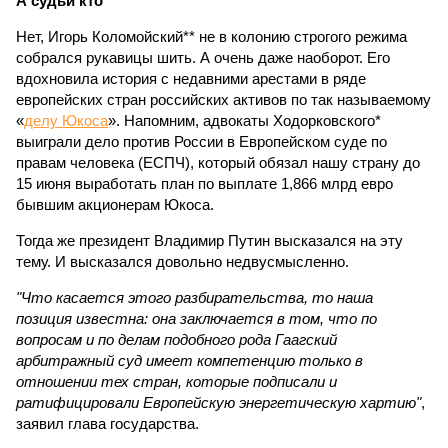
А судьи кто
Нет, Игорь Коломойский** не в колонию строгого режима
собрался рукавицы шить. А очень даже наоборот. Его
вдохновила история с недавними арестами в ряде
европейских стран российских активов по так называемому
«
делу Юкоса
». Напомним, адвокаты Ходорковского*
выиграли дело против России в Европейском суде по
правам человека (ЕСПЧ), который обязал нашу страну до
15 июня выработать план по выплате 1,866 млрд евро
бывшим акционерам Юкоса.
Тогда же президент Владимир Путин высказался на эту
тему. И высказался довольно недвусмысленно.
"Что касается этого разбирательства, то наша
позиция известна: она заключается в том, что по
вопросам и по делам подобного рода Гаагский
арбитражный суд имеет компетенцию только в
отношении тех стран, которые подписали и
ратифицировали Европейскую энергетическую хартию"
,
заявил глава государства.