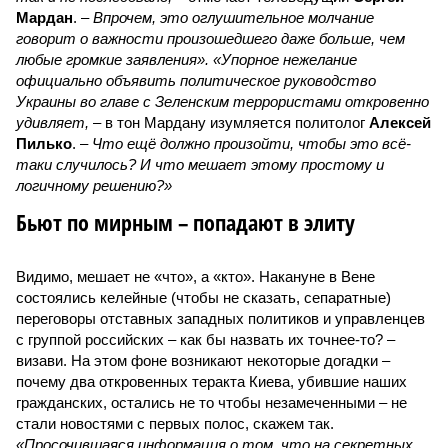
Мардан
. –
Впрочем, это оглушительное молчание
говорит о важности произошедшего даже больше, чем
любые громкие заявления». «Упорное нежелание
официально объявить политическое руководство
Украины во главе с Зеленским террористами откровенно
удивляет,
– в тон Мардану изумляется политолог
Алексей
Пилько
. –
Что ещё должно произойти, чтобы это всё-
таки случилось? И что мешает этому простому и
логичному решению?»
Бьют по мирным – попадают в элиту
Видимо, мешает не «что», а «кто». Накануне в Вене
состоялись келейные (чтобы не сказать, сепаратные)
переговоры отставных западных политиков и управленцев
с группой российских – как бы назвать их точнее-то? –
визави. На этом фоне возникают некоторые догадки –
почему два откровенных теракта Киева, убившие наших
гражданских, остались не то чтобы незамеченными – не
стали новостями с первых полос, скажем так.
«Просочившаяся информация о том, что на секретных