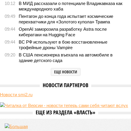
компании Capital Group начала реальной достройки
351
«Станция ожидания» для дольщиков
В нескольких станциях от уже сданного «Сказочного
леса» пайщики ЖК «Станция Л» продолжают ждать от
компании Capital Group начала реальной достройки
В нескольких станциях от уже сданного «Сказочного леса» пайщики ЖК
«Станция Л» продолжают ждать от компании Capital Group начала
реальной достройки (изображение сгенерировано ИИ)
Пока в Ярославском районе СВАО дольщики «Сказочного леса»
уже получают ключи – в мае 2026 года были получены
заключение о соответствии проектной документации и
разрешение на ввод жилищного комплекса в эксплуатацию –