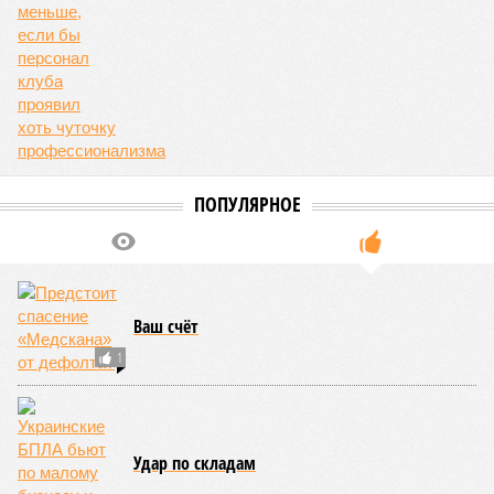
фигурировать
в объявлениях о продаже квартир на
профильных порталах.
Для почти четырёх тысяч будущих собственников квартир
время давно измеряется не календарём, а очередными
переносами ожиданий. И пока на профильных порталах
продолжают указывать даты сдачи, главным индикатором
остается сама стройка. Если на ней по-прежнему не видно
признаков масштабных работ, то неизбежно возникает
вопрос: не превращаются ли сроки ввода в декларацию,
которая все больше расходится с реальным положением
дел? Именно на этот вопрос сегодня больше всего ждут
ответа дольщики ЖК «Станция Л».
Николай Ольхин
Опубликовано:
07.08.2026 11:09
Отредактировано:
07.08.2026 11:09
Украинскому
Попытки Запада
кандидату в
рассорить Москву и
конгресс США
Астану назвали
запретили
бесперспективными
приходить на пляж
после драки