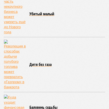
совсем недалеко, в паре станций метро южнее, на Люблинской
улице, картина, можно сказать, прямо противоположная.
Сюжет:
Недвижимость
ЖК «Светлый мир «Станция Л»: та же группа компаний-
банкрот Seven Suns Development, та же
анонсированная
схема достройки через Capital Group осенью 2024 года, но
за прошедшие два года результатов, по словам дольщиков,
практически не видно. По
информации
из профильных
порталов, первую очередь ЖК строители обещают сдать к
декабрю 2026 г., вторую – к марту 2028-го. Но никто при
этом из кураторов стройки не задается вопросом: как эти
сроки должны материализоваться? На строительной
площадке, по свидетельствам дольщиков, регулярно
бывающих у забора, какая-либо техника отсутствует. Ни
бетононасосов, ни работающих кранов, ни признаков
мобилизации подрядчиков. При том, что до «декабря 2026»
осталось менее полугода.
Если в «Сказочном лесу» техзаказчик публично
отчитывался о поэтапной готовности – 90%, затем 97%, с