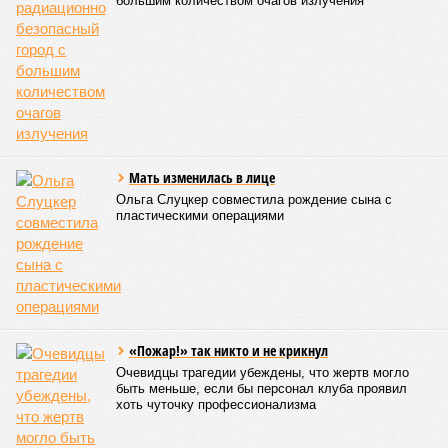
Development – банкрот, часть его структур признана
несостоятельной ещё в 2024 году, бенефициар компании
находится под следствием по ст. 200.3 УК РФ. Достройку
проблемных объектов группы – «Станции Л», «Сказочного
леса» и «В стремлении к свету», согласно информации на
сайтах Capital Group, осенью 2024 г. взяла на себя. Два из
трёх объектов уже сданы или близки к сдаче. Третий –
«Станция Л», крупнейший по числу пострадавших
дольщиков (3908 квартир в пяти корпусах) – по факту
остаётся стройплощадкой без стройки. Возникает вопрос:
распространяется ли договорённость 2024 года на
«Станцию Л» в полном объёме или приоритет отдан
объектам мешей сложности и меньшего масштаба?
Источник: https://avaho.ru/novostroyka/moskva/uvao/lyublino/svetlyy-mir-
stantsiya-l/9303640/?ysclid=msemqdok6w326352116
Если да, то на каком основании декларируются конкретные
даты сдачи жилого комплекса (декабрь 2026 – март 2028),
если фаза активных строительных работ, если судить по
отсутствию техники на площадке, ещё не началась? При
этом на бумаге даты ввода ЖК в строй продолжают