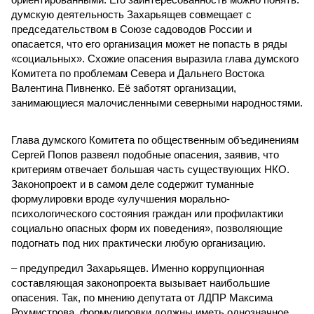
думскую деятельность Захарьящев совмещает с
председательством в Союзе садоводов России и
опасается, что его организация может не попасть в ряды
«социальных». Схожие опасения выразила глава думского
Комитета по проблемам Севера и Дальнего Востока
Валентина Пивненко. Её заботят организации,
занимающиеся малочисленными северными народностями.
Глава думского Комитета по общественным объединениям
Сергей Попов развеял подобные опасения, заявив, что
критериям отвечает большая часть существующих НКО.
Законопроект и в самом деле содержит туманные
формулировки вроде «улучшения морально-
психологического состояния граждан или профилактики
социально опасных форм их поведения», позволяющие
подогнать под них практически любую организацию.
– предупредил Захарьящев. Именно коррупционная
составляющая законопроекта вызывает наибольшие
опасения. Так, по мнению депутата от ЛДПР Максима
Рохмистрова, формулировки должны иметь однозначное