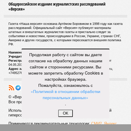
невообразимыми: наводнение погребло под собой
территорию в 180 тыс. квадратных километров, что равно
по площади Карелии, шести Курским или Калужским
областям, десятку Чуваший.
В общем, недаром события 1931-го находятся на первом
месте в списке самых смертоносных стихийных бедствий,
когда-либо происходивших на планете. Число
пострадавших в тот год достигло 53 млн человек, число
Продолжая работу с сайтом вы даете
погибших, по некоторым оценкам, составило 4 миллиона.
согласие на обработку данных нашим
Впрочем, для Китая подобное не в новинку. Так, в сентябре
сайтом и сторонними ресурсами. Вы
1887 года вода прорвала многочисленные дамбы на реке
можете запретить обработку Cookies в
Хуанхэ и быстро залила почти весь Северный Китай, так
настройках браузера.
как местность там довольно низменная, и потоп просто не
Пожалуйста, ознакомьтесь с
встречал препятствий на своём пути, уничтожая деревни и
«Политикой в отношении обработки
целые города. Водой залило 130 тыс. квадратных
персональных данных»
километров (а это больше территорий Оренбургской или
.
Кировской областей), 2 млн человек остались без крова,
ещё столько же погибли в результате спровоцированной
OK
катастрофой пандемии.
Третье место по кровожадности в рейтинге стихийных