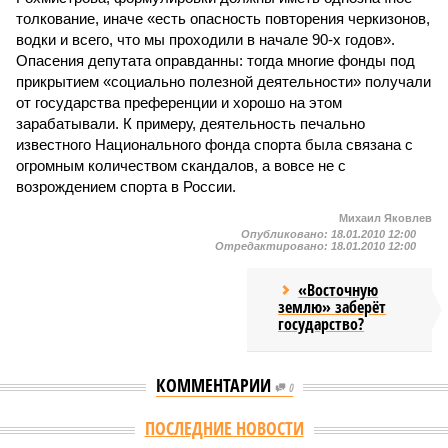
толкование, иначе «есть опасность повторения черкизонов,
водки и всего, что мы проходили в начале 90-х годов».
Опасения депутата оправданны: тогда многие фонды под
прикрытием «социально полезной деятельности» получали
от государства преференции и хорошо на этом
зарабатывали. К примеру, деятельность печально
известного Национального фонда спорта была связана с
огромным количеством скандалов, а вовсе не с
возрождением спорта в России.
Михаил Яковлев
Опубликовано:
18.01.2010 12:00
Отредактировано:
18.01.2010 12:00
«Восточную
землю» заберёт
государство?
КОММЕНТАРИИ
0
Версия
//
Конфликт
//
В нескольких станциях от уже сданного
«Сказочного леса» пайщики ЖК «Станция Л» продолжают ждать от