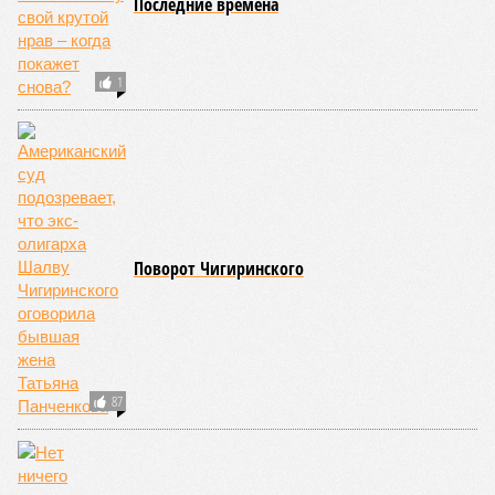
не особенно церемонится с окружающей средой. Самые
массовые катастрофы в прошлом – какими они были? Какие
ждут нас со дня на день и чем грозят?
Рассказ
Стивена Кинга
, в котором описывались
последствия очередного апокалипсиса, искусственно
вызванного группой биологов, называется «Конец всей
этой мерзости». В реальной жизни участия пытливых
исследователей в организации конца света может не
понадобиться: природа сама разберётся, как и где
уменьшить масштабы человеческой популяции.
(фото: en.wikipedia.org)
Да, наша любимая маленькая планета может быть
единственной, где в пределах Солнечной системы есть
полноценная жизнь, но Земля также регулярно пытается
эту жизнь уничтожить. Так уж вышло, что внутренние
процессы на планете включают в себя всевозможные
геологические, метеорологические и физические явления,
которые для человека довольно опасны. Или попросту