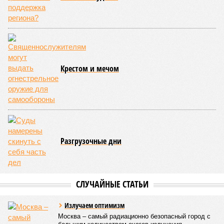
конкретными инженерными работами (усиление
монолитных конструкций, устранение проектных ошибок) –
то по «Станции Л» подобной публичной отчётности
дольщики не видят. Ни Capital Group, ни кураторы
строительства не подтверждают ни соблюдения графика
строительства, ни объёма фактически выполненных работ.
Напрашивается закономерный вопрос: если
декларируемая «Capital Group модель (достраивать
проблемные объекты SSD») сработала на
Лосиноостровской, почему она не масштабируется на
Люблино? И означает ли отсутствие техники на площадке,
что в реальности подрядчик по «Станции Л» ещё даже не
определён?
Митинги
и палаточные лагеря у объекта в
2025–2026 годах, похоже, не изменили ситуацию.
«В
последние месяцы в личном общении нам перестали
называть даже ориентировочные сроки»
, – рассказывают
расстроенные дольщики.
Казалось бы, формально ответственность по
достраиванию объекта распределена. Seven Suns