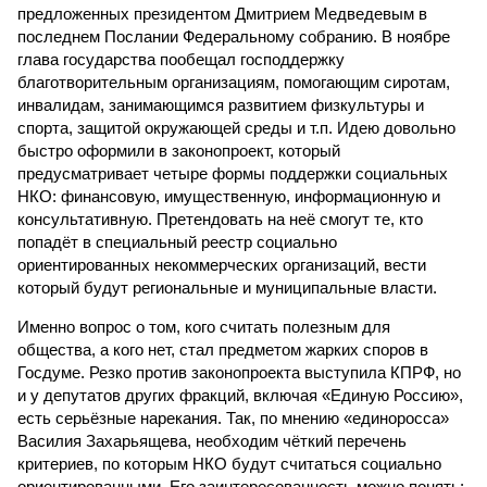
предложенных президентом Дмитрием Медведевым в
последнем Послании Федеральному собранию. В ноябре
глава государства пообещал господдержку
благотворительным организациям, помогающим сиротам,
инвалидам, занимающимся развитием физкультуры и
спорта, защитой окружающей среды и т.п. Идею довольно
быстро оформили в законопроект, который
предусматривает четыре формы поддержки социальных
НКО: финансовую, имущественную, информационную и
консультативную. Претендовать на неё смогут те, кто
попадёт в специальный реестр социально
ориентированных некоммерческих организаций, вести
который будут региональные и муниципальные власти.
Именно вопрос о том, кого считать полезным для
общества, а кого нет, стал предметом жарких споров в
Госдуме. Резко против законопроекта выступила КПРФ, но
и у депутатов других фракций, включая «Единую Россию»,
есть серьёзные нарекания. Так, по мнению «единоросса»
Василия Захарьящева, необходим чёткий перечень
критериев, по которым НКО будут считаться социально
ориентированными. Его заинтересованность можно понять: