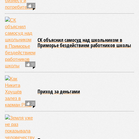
КОММЕНТАРИИ
0
Новости smi2.ru
Версия
//
Общество
//
Земля уже не раз показывала человечеству свой
крутой нрав – когда покажет снова?
785
Последние времена
Земля уже не раз показывала человечеству свой крутой
нрав – когда покажет снова?
Земля уже не раз показывала человечеству свой крутой нрав – когда
покажет снова? (фото: АР-ТАСС)
Природа постоянно вступает в противоречие с нами. Ведь пока
она стремится всё на планете держать в балансе, человечество