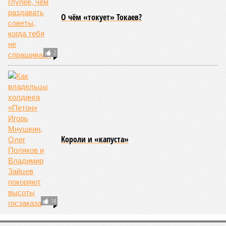
смертельны. И вот несколько тому примеров.
Все стихии сразу
Около 100 лет назад в Поднебесной приключилось то, что
у нас назвали бы тридцатью тремя несчастьями. Страну
последовательно поразили: многолетняя засуха, страшный
паводок, невероятные ливни. Несколько миллионов
человек не пережили этот разгул стихий. Вот что тогда
приключилось.
Зима 1931 года выдалась в Китае чрезвычайно
продолжительной и суровой. Снега образовалось огромное
количество – казалось бы, хороший знак после периода
великой суши, продолжавшегося с 1928-го. Но всё
обратилось катастрофой. Снег растаял, устремился в реки,
начался небывалый паводок, быстро обернувшийся
страшным наводнением, которое обильные весенние ливни
только усугубили. К июню всё это преобразовалось в
массовый потоп, в июле же Китай в дополнение накрыло
сразу девятью циклонами. Последствия оказались