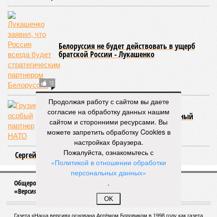
Белоруссия не будет действовать в ущерб
братской России - Лукашенко
18
Продолжая работу с сайтом вы даете
согласие на обработку данных нашим
На территории Грузии появится учебный
сайтом и сторонними ресурсами. Вы
центр войск НАТО
можете запретить обработку Cookies в
18
настройках браузера.
Пожалуйста, ознакомьтесь с
Сергей Щебетов меняет профессию
«Политикой в отношении обработки
персональных данных»
.
Общероссийское издание журналистских расследований
«Версия»
OK
Газета «Наша версия» основана Артёмом Боровиком в 1998 году как газета