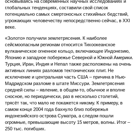
основываясь на современных научных исследованиях и
глобальных тенденциях, составили свой список
потенциально самых смертоносных стихийных бедствий,
угрожающих человечеству непосредственно сейчас, в XXI
веке.
«Золото» получили землетрясения. К наиболее
сейсмоопасным регионам относится Тихоокеанское
вулканическое огненное кольцо, включающее Индонезию,
Японию и западное побережье Северной и Южной Америки.
Турция, Иран, Индия и Непал также расположены на очень
активных линиях разломов тектонических плит. Не
исключение и центральная часть США – причина в Нью-
Мадридском разломе в штате Миссури. Землетрясения
средней силы – явление, в общем-то, обычное и вполне
сносное, но периодически, раз в несколько столетий,
трясёт так, что мало не покажется никому. К примеру, в
самом конце 2004 года бахнуло близ побережья
индонезийского острова Суматра, а следом пошли
огромные, превышающие высоту 15 метров, волны. Итог –
250 тыс. погибших.