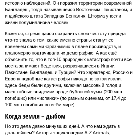
историю наблюдений. Он поразил территории современной
Бангладеш, тогда называвшейся Восточным Пакистаном, и
индийского штата Западная Бенгалия. Шторма унесли
жизни полумиллиона человек.
Кажется, стремящаяся сохранить свою чистоту природа
что-то знала о том, какие именно страны станут со
временем самыми «грязными» в плане производств, и
планомерно подтачивала их демографию. А как ещё
объяснить то, что в топ-10 природных катастроф почти все
места занимают бедствия, разразившиеся в Индии,
Пакистане, Бангладеш и Турции? Что характерно, Россию и
Европу подобные катастрофы никогда не затрагивали,
здесь беды были другими, включая массовый голод и
масштабные эпидемии вроде бубонной чумы (200 млн
погибших) или «испанки» (по разным оценкам, от 17,4 до
100 млн погибших во всём мире).
Когда земля – дыбом
Но это дела давно минувших дней. А что нам ждать в
дальнейшем? Авторы энциклопедии A-Z Animals,