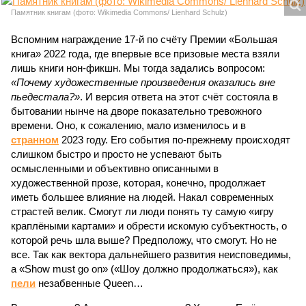
Памятник книгам (фото: Wikimedia Commons/ Lienhard Schulz)
Вспомним награждение 17-й по счёту Премии «Большая
книга» 2022 года, где впервые все призовые места взяли
лишь книги нон-фикшн. Мы тогда задались вопросом:
«Почему художественные произведения оказались вне
пьедестала?»
. И версия ответа на этот счёт состояла в
бытовании нынче на дворе показательно тревожного
времени. Оно, к сожалению, мало изменилось и в
странном
2023 году. Его события по-прежнему происходят
слишком быстро и просто не успевают быть
осмысленными и объективно описанными в
художественной прозе, которая, конечно, продолжает
иметь большее влияние на людей. Накал современных
страстей велик. Смогут ли люди понять ту самую «игру
краплёными картами» и обрести искомую субъектность, о
которой речь шла выше? Предположу, что смогут. Но не
все. Так как вектора дальнейшего развития неисповедимы,
а «Show must go on» («Шоу должно продолжаться»), как
пели
незабвенные Queen…