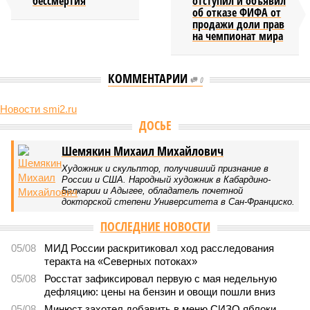
бессмертия
отступил и объявил
об отказе ФИФА от
продажи доли прав
на чемпионат мира
КОММЕНТАРИИ
0
Новости smi2.ru
ДОСЬЕ
Шемякин Михаил Михайлович
Художник и скульптор, получивший признание в
России и США. Народный художник в Кабардино-
Балкарии и Адыгее, обладатель почетной
докторской степени Университета в Сан-Франциско.
ПОСЛЕДНИЕ НОВОСТИ
05/08
МИД России раскритиковал ход расследования
теракта на «Северных потоках»
05/08
Росстат зафиксировал первую с мая недельную
дефляцию: цены на бензин и овощи пошли вниз
05/08
Минюст захотел добавить в меню СИЗО яблоки,