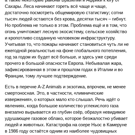
Сахары. Леса начинают гореть всё чаще и чаще,
достаточно посмотреть общемировую статистику; сотни
тысяч людей остаются без крова, десятки тысяч – гибнут.
Но проблема не только в этом. Проблема ещё и в том, что
огонь уничтожает лесную экосистему, сельское хозяйство
и кропотливо созданную человеком инфраструктуру.
Учитывая то, что пожары начинают становиться чуть ли не
ежегодной реальностью на фоне глобального потепления,
год за годом их будет всё больше, и здесь уже среди
прочего в большой опасности Европа. Небывалая жара,
зафиксированная в этом и прошлом годах в Италии и во
Франции, тому лучшее подтверждение.
Есть в перечне A-Z Animals и экзотика, впрочем, не менее
смертоносная. Это, в частности, «лимнические
извержения», о которых мало кто слышал. Речь идёт о
явлениях, когда большое количество углекислого газа
внезапно вырывается из глубин озёр, образуя невидимое
удушающее газовое облако, которое безжалостно убивает
людей и животных. Катастрофа на озере Ньос в Камеруне
в 1986 году остаётся одним из наиболее чудовищных