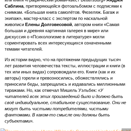
Саблина
, притворяющейся фотоальбомом с подписями к
снимкам. «Большая книга самолётов. Фюзеляж. Багаж и
экипаж», мастер-класс с экспертом по наскальной
живописи
Елены Долговесовой
, автором книги «Самая
большая и древняя картинная галерея в мире» или
дискуссия о «Психологизме в литературе» могли
сориентировать всех интересующихся означенными
темами читателей.
Из истории видно, что на протяжении предыдущих тысяч
лет развития человечества тексты, иллюстрации и книги (в
тех или иных видах) сопровождали его. Книги (как и их
авторы) горели и превозносились, обожествлялись и
приносили беды, запрещались и издавались миллионными
тиражами. Но, как отмечал Мишель Уэльбек:
«У
читателей всех этих произведений было и должно быть
своё индивидуальное, стабильное существование. Они не
могут быть чистыми потребителями, чистыми
фантомами. В каком-то смысле они должны быть
субъектами».