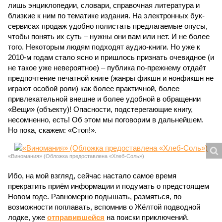
лишь энциклопедии, словари, справочная литература и
близкие к ним по тематике издания. На электронных бук-
сервисах продаж удобно полистать предлагаемые опусы,
чтобы понять их суть – нужны они вам или нет. И не более
того. Некоторым людям подходят аудио-книги. Но уже к
2010-м годам стало ясно и пришлось признать очевидное (и
не такое уже невероятное) – публика по-прежнему отдаёт
предпочтение печатной книге (жанры фикшн и нонфикшн не
играют особой роли) как более практичной, более
привлекательной внешне и более удобной в обращении
«Вещи» (объекту)! Опасности, подстерегающие книгу,
несомненно, есть! Об этом мы поговорим в дальнейшем.
Но пока, скажем: «Стоп!».
«Виномания» (Обложка предоставлена «Хлеб-Соль»)
Ибо, на мой взгляд, сейчас настало самое время
прекратить приём информации и подумать о предстоящем
Новом годе. Равномерно подышать, размяться, по
возможности поплавать, вспомнив о Жёлтой подводной
лодке, уже
отправившейся
на поиски приключений.