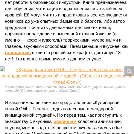
лет работы в барменской индустрии. Книга предназначена
для обучения, мотивации и вдохновения читателей всех
уровней. Её могут читать и практиковать все желающие: от
новичков до уже опытных барменов и бариста. Ибо автор
предлагает сочетать две важных для многих вещи,
дарящих наслаждение в нынешней странной жизни (а
именно — кофе и алкоголь) творческими, умеренными и,
главное, вкусными способами! Пьём меньше и вкуснее, как
говорилось
в книге о российском крафте, достигнув 18
лет! Что вполне применимо и в данном случае.
«Кулинарная книга Ghibli. Рецепты, вдохновленные легендарной анимационной
студией» (Обложка предоставлена «Хлеб-Соль»)
И закончим наше книжное представление «Кулинарной
книгой Ghibli. Рецепты, вдохновленные легендарной
анимационной студией». Но перед тем, как приступить к
знакомству с вкусным,
овеянным
классной анимацией,
опусом, можно задаться вопросом:
«Есть ли хоть один
фильм Хаяо Миядзаки и студии Ghibli, который оставлял