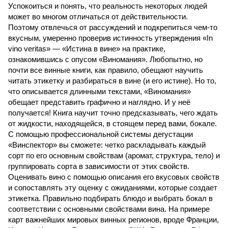
Успокоиться и понять, что реальность некоторых людей
может во многом отличаться от действительности.
Поэтому отвлечься от рассуждений и подкрепиться чем-то
вкусным, умеренно проверив истинность утверждения «In
vino veritas» — «Истина в вине» на практике,
ознакомившись с опусом «Виномания». Любопытно, но
почти все винные книги, как правило, обещают научить
читать этикетку и разбираться в вине (и его истине). Но то,
что описывается длинными текстами, «Виномания»
обещает представить графично и наглядно. И у неё
получается! Книга научит точно предсказывать, чего ждать
от жидкости, находящейся, в стоящем перед вами, бокале.
С помощью профессиональной системы дегустации
«Винспектор» вы сможете: четко раскладывать каждый
сорт по его основным свойствам (аромат, структура, тело) и
группировать сорта в зависимости от этих свойств.
Оценивать вино с помощью описания его вкусовых свойств
и сопоставлять эту оценку с ожиданиями, которые создает
этикетка. Правильно подбирать блюдо и выбрать бокал в
соответствии с основными свойствами вина. На примере
карт важнейших мировых винных регионов, вроде Франции,