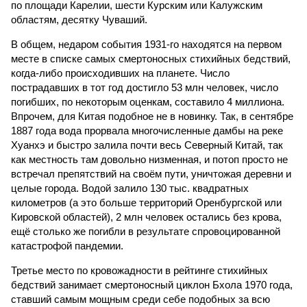
по площади Карелии, шести Курским или Калужским
областям, десятку Чуваший.
В общем, недаром события 1931-го находятся на первом
месте в списке самых смертоносных стихийных бедствий,
когда-либо происходивших на планете. Число
пострадавших в тот год достигло 53 млн человек, число
погибших, по некоторым оценкам, составило 4 миллиона.
Впрочем, для Китая подобное не в новинку. Так, в сентябре
1887 года вода прорвала многочисленные дамбы на реке
Хуанхэ и быстро залила почти весь Северный Китай, так
как местность там довольно низменная, и потоп просто не
встречал препятствий на своём пути, уничтожая деревни и
целые города. Водой залило 130 тыс. квадратных
километров (а это больше территорий Оренбургской или
Кировской областей), 2 млн человек остались без крова,
ещё столько же погибли в результате спровоцированной
катастрофой пандемии.
Третье место по кровожадности в рейтинге стихийных
бедствий занимает смертоносный циклон Бхола 1970 года,
ставший самым мощным среди себе подобных за всю