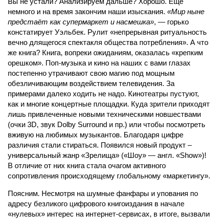
Вы не устали? Анализируем дальше? Хорошо. Ещё
немного и на время закончим наши изыскания.
«Мир ныне
предстаёт как супермаркет и насмешка»
, — горько
констатирует Уэльбек. Рулит «непрерывная ритуальность
вечно длящегося спектакля общества потребления». А что
же книга? Книга, вопреки ожиданиям, оказалась «крепким
орешком». Поп-музыка и кино на наших с вами глазах
постепенно утрачивают свою магию под мощным
обезличивающим воздействием телевидения. За
примерами далеко ходить не надо. Кинотеатры пустуют,
как и многие концертные площадки. Куда зрители приходят
лишь привлеченные новыми техническими новшествами
(очки 3D, звук Dolby Surround и пр.) или чтобы посмотреть
вживую на любимых музыкантов. Благодаря цифре
различия стали стираться. Появился новый продукт –
универсальный жанр «Зрелища» («Шоу» — англ. «Show»)!
В отличие от них книга стала очагом активного
сопротивления происходящему глобальному «маркетингу».
Поясним. Несмотря на шумные фанфары и упования по
адресу безликого цифрового книгоиздания в начале
«нулевых» интерес на интернет-сервисах, в итоге, вызвали