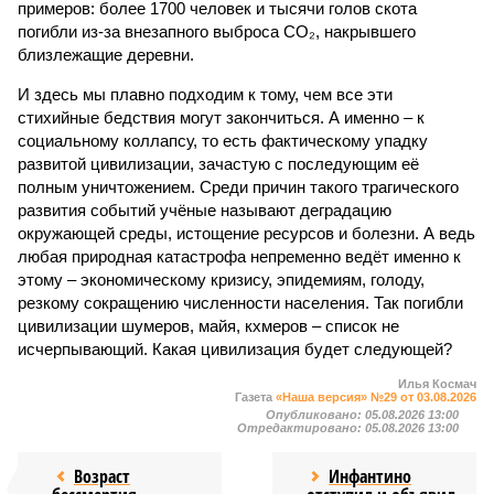
примеров: более 1700 человек и тысячи голов скота
погибли из-за внезапного выброса CO₂, накрывшего
близлежащие деревни.
И здесь мы плавно подходим к тому, чем все эти
стихийные бедствия могут закончиться. А именно – к
социальному коллапсу, то есть фактическому упадку
развитой цивилизации, зачастую с последующим её
полным уничтожением. Среди причин такого трагического
развития событий учёные называют деградацию
окружающей среды, истощение ресурсов и болезни. А ведь
любая природная катастрофа непременно ведёт именно к
этому – экономическому кризису, эпидемиям, голоду,
резкому сокращению численности населения. Так погибли
цивилизации шумеров, майя, кхмеров – список не
исчерпывающий. Какая цивилизация будет следующей?
Илья Космач
Газета
«Наша версия» №29 от 03.08.2026
Опубликовано:
05.08.2026 13:00
Отредактировано:
05.08.2026 13:00
Возраст
Инфантино