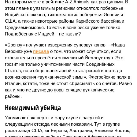
На втором месте в рейтинге A-Z Animals как раз цунами. В
этом плане к уязвимым регионам относятся: побережье
Индийского океана, тихо­океанские побережья Японии и
США, а также некоторые районы Карибского бассейна и
Средиземноморья. То есть в зоне риска уже не только
Поднебесная с Индией – не так ли?
«Бронзу» получают извержения супервулканов – «Наша
Версия» уже
писала
о том, что может случиться, если
окончательно проснётся знаменитый Йеллоустоун. Это
грозит не только уничтожением части Соединённых
Штатов, но и общепланетарной катастрофой вплоть до
возникновения «вулканической зимы». Флегрейские поля в
Италии, кстати, тоже не стоит сбрасывать со счетов. Равно
как и многие другие до поры спящие вулканические
районы.
Невидимый убийца
Упоминают эксперты и жару вкупе с засухой и
следующими отсюда лесными пожарами. Тут в группе
риска запад США, юг Европы, Австралия, Ближний Восток,
а также некоторые районы Бразилии и Африки к югу от