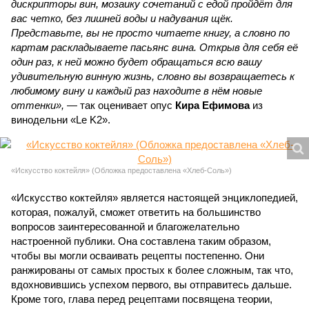
дискрипторы вин, мозаику сочетаний с едой пройдёт для
вас четко, без лишней воды и надувания щёк.
Представьте, вы не просто читаете книгу, а словно по
картам раскладываете пасьянс вина. Открыв для себя её
один раз, к ней можно будет обращаться всю вашу
удивительную винную жизнь, словно вы возвращаетесь к
любимому вину и каждый раз находите в нём новые
оттенки»,
— так оценивает опус
Кира Ефимова
из
винодельни «Le K2».
«Искусство коктейля» (Обложка предоставлена «Хлеб-Соль»)
«Искусство коктейля» является настоящей энциклопедией,
которая, пожалуй, сможет ответить на большинство
вопросов заинтересованной и благожелательно
настроенной публики. Она составлена таким образом,
чтобы вы могли осваивать рецепты постепенно. Они
ранжированы от самых простых к более сложным, так что,
вдохновившись успехом первого, вы отправитесь дальше.
Кроме того, глава перед рецептами посвящена теории,