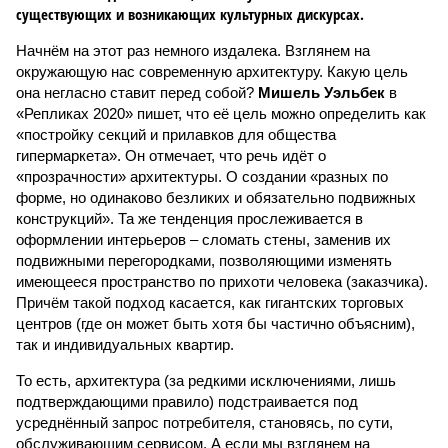
существующих и возникающих культурных дискурсах.
Начнём на этот раз немного издалека. Взглянем на
окружающую нас современную архитектуру. Какую цель
она негласно ставит перед собой?
Мишель Уэльбек
в
«Репликах 2020» пишет, что её цель можно определить как
«постройку секций и прилавков для общества
гипермаркета». Он отмечает, что речь идёт о
«прозрачности» архитектуры. О создании «разных по
форме, но одинаково безликих и обязательно подвижных
конструкций». Та же тенденция прослеживается в
оформлении интерьеров – сломать стены, заменив их
подвижными перегородками, позволяющими изменять
имеющееся пространство по прихоти человека (заказчика).
Причём такой подход касается, как гигантских торговых
центров (где он может быть хотя бы частично объясним),
так и индивидуальных квартир.
То есть, архитектура (за редкими исключениями, лишь
подтверждающими правило) подстраивается под
усреднённый запрос потребителя, становясь, по сути,
обслуживающим сервисом. А если мы взглянем на