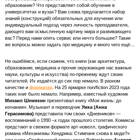
образование? Что представляет собой обучение в
университетах и вузах? Вам снова предлагается набор
знаний (конструкций) обязательных для изучения или
индивидуальный подход через личность преподавателя,
дающего вам осмысленную картину мира и развивающего
вас? Перед нами опять сервис или нечто большее? Такие
же вопросы можно задать про медицину и много чего ещё…
Не ошибёмся, если скажем, что книги (как архитектура,
образование, медицина и прочие окружающие нас важные
науки, культуры и искусства) по-прежнему ждут своих
читателей. Их издаётся до сих пор немало. В разном
качестве и
форматах
. На 25 ярмарке non/fiction 2023 года
таких книг было немало. Например, известный художник
Михаил Шемякин
презентовал книгу «Моя жизнь: до
изгнания». Музыкант и переводчик
Умка (Анна
Герасимова)
представила том своих «Дневников» —
воспоминаний о 1990 –х годах прошлого столетия. Комиксы
предстают в свежем формате арт-новелл, графического
романа «Механизмы Хендрика: Стимпанк снова в моде?»
или книги «Графический роман-квест Bettersburg»
Андрея