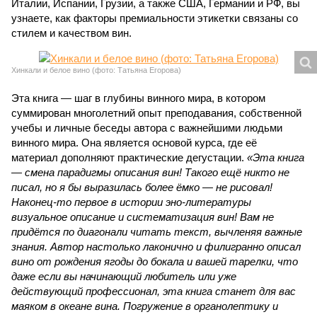
Италии, Испании, Грузии, а также США, Германии и РФ, вы
узнаете, как факторы премиальности этикетки связаны со
стилем и качеством вин.
Хинкали и белое вино (фото: Татьяна Егорова)
Эта книга — шаг в глубины винного мира, в котором
суммирован многолетний опыт преподавания, собственной
учебы и личные беседы автора с важнейшими людьми
винного мира. Она является основой курса, где её
материал дополняют практические дегустации.
«Эта книга
— смена парадигмы описания вин! Такого ещё никто не
писал, но я бы выразилась более ёмко — не рисовал!
Наконец-то первое в истории эно-литературы
визуальное описание и систематизация вин! Вам не
придётся по диагонали читать текст, вычленяя важные
знания. Автор настолько лаконично и филигранно описал
вино от рождения ягоды до бокала и вашей тарелки, что
даже если вы начинающий любитель или уже
действующий профессионал, эта книга станет для вас
маяком в океане вина. Погружение в органолептику и