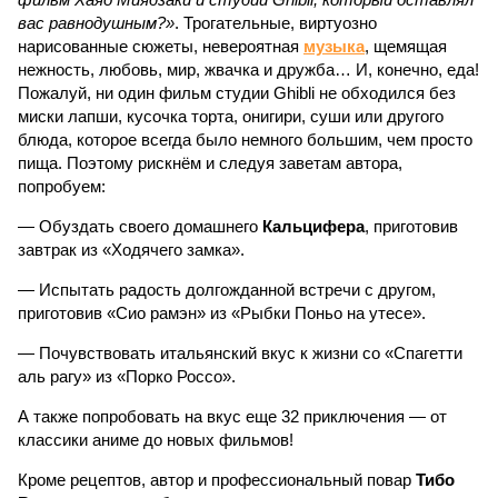
вас равнодушным?»
. Трогательные, виртуозно
нарисованные сюжеты, невероятная
музыка
, щемящая
нежность, любовь, мир, жвачка и дружба… И, конечно, еда!
Пожалуй, ни один фильм студии Ghibli не обходился без
миски лапши, кусочка торта, онигири, суши или другого
блюда, которое всегда было немного большим, чем просто
пища. Поэтому рискнём и следуя заветам автора,
попробуем:
— Обуздать своего домашнего
Кальцифера
, приготовив
завтрак из «Ходячего замка».
— Испытать радость долгожданной встречи с другом,
приготовив «Сио рамэн» из «Рыбки Поньо на утесе».
— Почувствовать итальянский вкус к жизни со «Спагетти
аль рагу» из «Порко Россо».
А также попробовать на вкус еще 32 приключения — от
классики аниме до новых фильмов!
Кроме рецептов, автор и профессиональный повар
Тибо