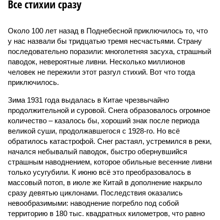
Все стихии сразу
Около 100 лет назад в Поднебесной приключилось то, что
у нас назвали бы тридцатью тремя несчастьями. Страну
последовательно поразили: многолетняя засуха, страшный
паводок, невероятные ливни. Несколько миллионов
человек не пережили этот разгул стихий. Вот что тогда
приключилось.
Зима 1931 года выдалась в Китае чрезвычайно
продолжительной и суровой. Снега образовалось огромное
количество – казалось бы, хороший знак после периода
великой суши, продолжавшегося с 1928-го. Но всё
обратилось катастрофой. Снег растаял, устремился в реки,
начался небывалый паводок, быстро обернувшийся
страшным наводнением, которое обильные весенние ливни
только усугубили. К июню всё это преобразовалось в
массовый потоп, в июле же Китай в дополнение накрыло
сразу девятью циклонами. Последствия оказались
невообразимыми: наводнение погребло под собой
территорию в 180 тыс. квадратных километров, что равно