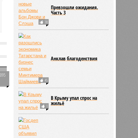
Превзошли ожидания.
Часть 3
38
Анклав благоденствия
1095
45
0
В Крыму упал спрос на
жильё
1