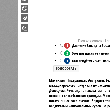
Проголосовало: 3 ч
1
Давление Запада на Росси
2
Этот шаг никак не измен
3
ООН придётся искать но
ГОЛОСОВАТЬ
Малайзия, Нидерланды, Австралия, Бе
международного трибунала по расслед
Донецком. Речь идёт о наказании не т
косвенно способствовал трагедии. Ма
пожизненное заключение. Вердикт тр
вердиктами национальных судов. За р