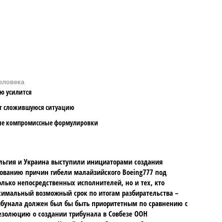
еловека
ю усилится
ит сложившуюся ситуацию
вые компромиссные формулировки
льгия и Украина выступили инициаторами создания
ованию причин гибели малайзийского Boeing777 под
олько непосредственных исполнителей, но и тех, кто
ксимальный возможный срок по итогам разбирательства –
ибунала должен был бы быть приоритетным по сравнению с
езолюцию о создании трибунала в Совбезе ООН