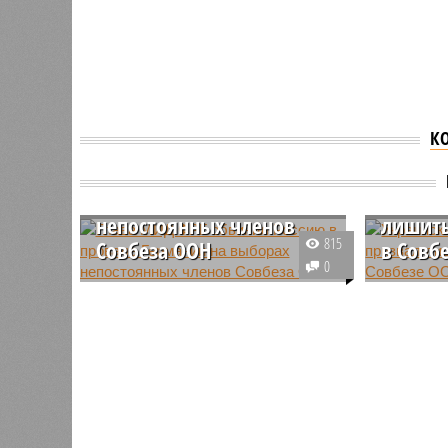
К
Глава МИД ФРГ обвинил
Россию в провале
Украин
Германии на выборах
Мельни
непостоянных членов
лишить
815
Совбеза ООН
в Совб
0
Глава внешнеполитического
Представ
ведомства Германии Йоханн
ООН Андр
Вадефуль возложил на Россию
выступил
ответственность за то, что ФРГ
высказыв
впервые не удалось получить
озвучив 
статус непостоянного члена в
исключен
Совбезе ООН.
ООН.