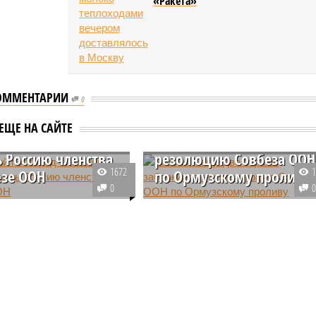
«Ракета»
ОММЕНТАРИИ
0
ский постпред
Россия и ещё две страны
ЕЩЕ НА САЙТЕ
к призвал
заблокировали
 Россию членства
резолюцию Совбеза ООН
1672
езе ООН
по Ормузскому проливу
0
итель Украины при
Россия, Китай и Франция
ей Мельник вновь
препятствуют принятию
 с антироссийским
обсуждаемой в Совете
анием, повторно
Безопасности ООН резолюции,
инициативу по
которая предусматривала бы
ию нашей страны из
возможность применения силы
для разблокировки Ормузского
пролива.