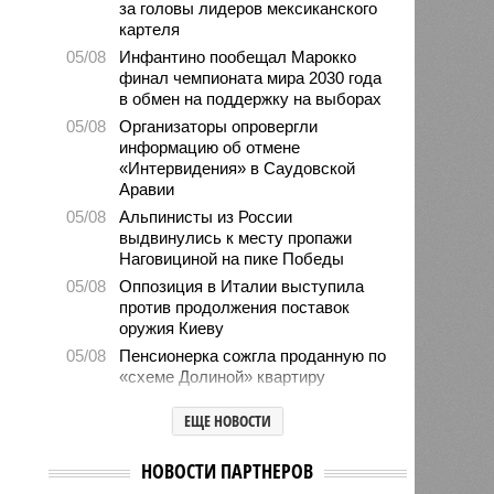
за головы лидеров мексиканского
картеля
05/08
Инфантино пообещал Марокко
финал чемпионата мира 2030 года
в обмен на поддержку на выборах
05/08
Организаторы опровергли
информацию об отмене
«Интервидения» в Саудовской
Аравии
05/08
Альпинисты из России
выдвинулись к месту пропажи
Наговициной на пике Победы
05/08
Оппозиция в Италии выступила
против продолжения поставок
оружия Киеву
05/08
Пенсионерка сожгла проданную по
«схеме Долиной» квартиру
05/08
Microsoft обвинила российских
ЕЩЕ НОВОСТИ
хакеров в глобальной охоте за
данными туристов через Wi-Fi в
отелях
НОВОСТИ ПАРТНЕРОВ