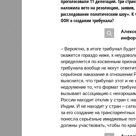
проголосовали 11 делегаций. Три стран
наложила вето на резолюцию, заявив,
расследование политическим шоу». К 
ООН о создании трибунала?
Алексе
инфор
– Вероятно, в итоге трибунал будет
окажется гораздо ниже, к неудовол
определяется по косвенным призна
трибунала вообще не могут ответить
серьёзное наказание в отношении Р
выяснится, что трибунал этот и не
недоумение то, что формат трибун
вызывает ассоциацию с нехорошими
России находит отклик у стран с н
Индии. И не находит у стран – сат
за его создание на транспарентных
понесла серьёзные имиджевые пот
должны участвовать, чтобы по кра