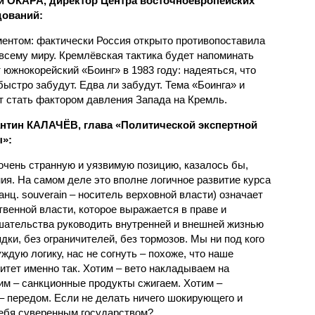
 ОКАРА, директор Центра восточноевропейских
дований:
ентом: фактически Россия открыто противопоставила
всему миру. Кремлёвская тактика будет напоминать
 южнокорейский «Боинг» в 1983 году: надеяться, что
быстро забудут. Едва ли забудут. Тема «Боинга» и
т стать фактором давления Запада на Кремль.
нтин КАЛАЧЁВ, глава «Политической экспертной
»:
очень странную и уязвимую позицию, казалось бы,
я. На самом деле это вполне логичное развитие курса
анц. souverain – носитель верховной власти) означает
венной власти, которое выражается в праве и
шательства руководить внутренней и внешней жизнью
ядки, без ограничителей, без тормозов. Мы ни под кого
ждую логику, нас не согнуть – похоже, что наше
итет именно так. Хотим – вето накладываем на
им – санкционные продукты сжигаем. Хотим –
– передом. Если не делать ничего шокирующего и
себя суверенным государством?