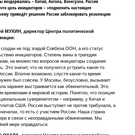
ы воздержались – Китай, Ангола, Венесуэла. Россия
 что цель инициаторов – «подменить настоящее
чему приведёт решение России заблокировать резолюцию
й МУХИН, директор Центра политической
мации:
 создан не под эгидой Совбеза ООН, а его статус
ьствию инициаторов. Степень вины в трагедии
кам, на множество вопросов инициаторы создания
. Это значит, что не получится устроить какое-то
оссии. Вполне возможно, спустя какое-то время
 нужен был совсем. У Москвы, безусловно, вызывает
ала заранее выстраивается как обвинительный. Это
 временами в мировой истории. Понятно, что позиция
ациональным суверенитетом – например, у Китая и
еллитов США. Россия выступает не против трибунала, а
 началах, то есть с участием России. Наша страна
ери в связи с неоправданными обвинениями. Мы
йней мере оправдаться.