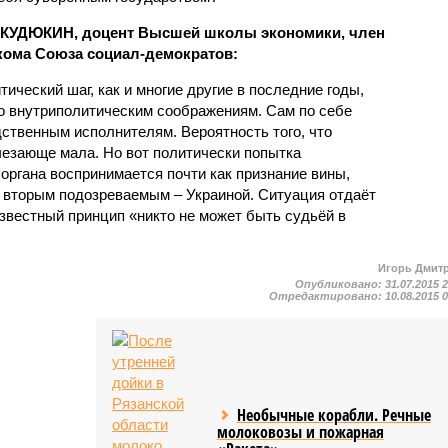
 КУДЮКИН, доцент Высшей школы экономики, член
кома Союза социал-демократов:
ический шаг, как и многие другие в последние годы,
о внутриполитическим соображениям. Сам по себе
дственным исполнителям. Вероятность того, что
чезающе мала. Но вот политически попытка
органа воспринимается почти как признание вины,
й вторым подозреваемым – Украиной. Ситуация отдаёт
вестный принцип «никто не может быть судьёй в
Игорь Дмит
Опубликовано:
31.07.2015 
Отредактировано:
10.08.2015 
Необычные корабли. Речные
молоковозы и пожарная