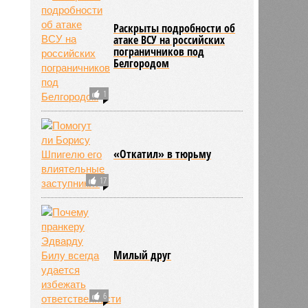
Раскрыты подробности об
атаке ВСУ на российских
пограничников под
Белгородом
1
«Откатил» в тюрьму
17
Милый друг
6