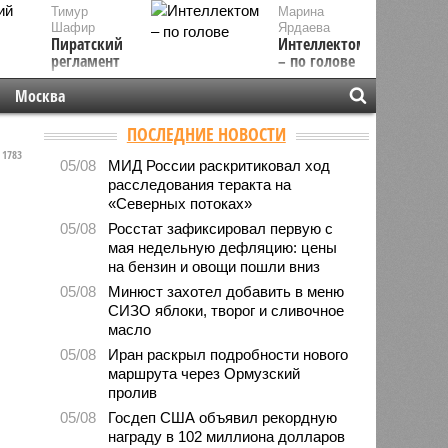
Тимур
Марина
Шафир
Ярдаева
Пиратский
Интеллектом
регламент
– по голове
Москва
ПОСЛЕДНИЕ НОВОСТИ
1783
05/08
МИД России раскритиковал ход
расследования теракта на
«Северных потоках»
05/08
Росстат зафиксировал первую с
мая недельную дефляцию: цены
на бензин и овощи пошли вниз
05/08
Минюст захотел добавить в меню
СИЗО яблоки, творог и сливочное
масло
05/08
Иран раскрыл подробности нового
маршрута через Ормузский
пролив
05/08
Госдеп США объявил рекордную
награду в 102 миллиона долларов