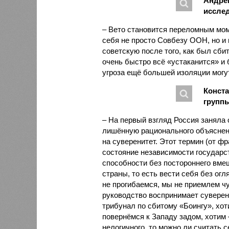
Андрей
иссле
– Вето становится переломным мом
себя не просто Совбезу ООН, но и 
советскую после того, как был сбит
очень быстро всё «устаканится» и 
угроза ещё большей изоляции могу
Конста
группы
– На первый взгляд Россия заняла 
лишённую рационального объяснени
на суверенитет. Этот термин (от фр
состояние независимости государст
способности без постороннего вме
страны, то есть вести себя без огл
не прогибаемся, мы не приемлем чу
руководство воспринимает суверен
трибунал по сбитому «Боингу», хот
повернёмся к Западу задом, хотим 
нелогичного, то можно ли считать 