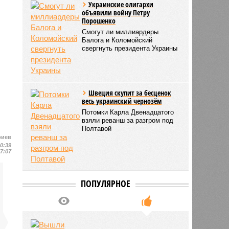
Украинские олигархи
объявили войну Петру
Порошенко
Смогут ли миллиардеры
Балога и Коломойский
свергнуть президента Украины
Швеция скупит за бесценок
весь украинский чернозём
Потомки Карла Двенадцатого
взяли реванш за разгром под
Полтавой
риев
20:39
07:07
ПОПУЛЯРНОЕ