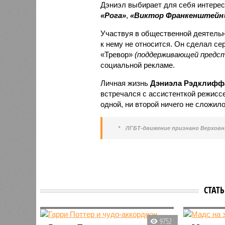
Дэниэл выбирает для себя интерес
«Рога»
,
«Виктор Франкенштейн
Участвуя в общественной деятельн
к нему не относится. Он сделал с
«Тревор»
(поддерживающей предс
социальной рекламе.
Личная жизнь
Дэниэла Рэдклифф
встречался с ассистенткой режисс
одной, ни второй ничего не сложило
*
ЛГБТ-движение признано Верхов
СТАТ
9752