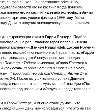
не, сыграв в школьной постановке обезьянку,
одителей отвести его на кастинг. Когда Дэниэлу
аки повела его на кастинг
«Дэвида Коперфильда»
по
нские зрители, увидев фильм в 1999 году, были
 году Дэниэл получил эпизодическую роль в фильме
г для экранизации книги о
Гарри Поттере
. Подбор
робовались на роль главного героя более 16 тысяч
оявился маленький
Дэниэл Рэдклифф
,
Джоан Роулинг
ь юного волшебника именно его. Первая часть,
«Гарри
»
пользовалась дикой популярностью, породив
рри Поттер и Тайная комната», «Гарри Поттер и
 Кубок огня», «Гарри Поттер и Орден Феникса»,
вка», «Гарри Поттер и Дары Смерти: Часть 1» и
асть 2»)
. После оглушительного успеха
Дэниэл
ьеру, а именно, сыграл в музыкальной комедии
«The
спектакле под названием
«Эквус»
он представился в
 о Гарри Поттере, и многие стали думать, что
а сегодняшний день можно убедиться, что это не так: