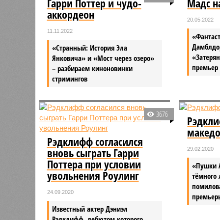
Гарри Поттер и чудо-
Мадс н
аккордеон
20.05.2022
11.11.2022
«Фантаст
Дамблдо
«Странный: История Эла
«Затерян
Янковича» и «Мост через озеро»
премьер
– разбираем киноновинки
стримингов
3676
Рэдкли
македо
Рэдклифф согласился
вновь сыграть Гарри
29.02.2020
Поттера при условии
«Пушки 
увольнения Роулинг
тёмного 
помилова
24.09.2020
премьер
Известный актер Дэниэл
Рэдклифф, дебютом которого