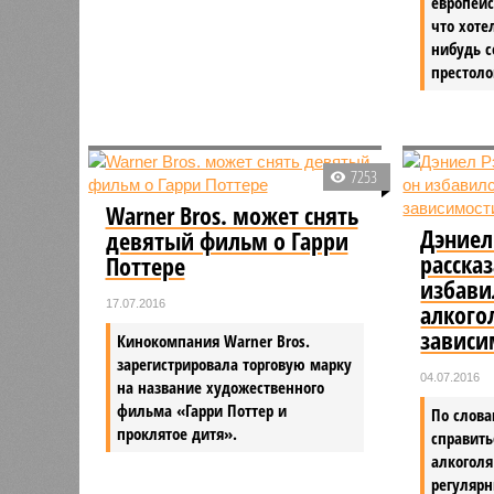
европейс
что хоте
нибудь с
престоло
7253
Warner Bros. может снять
Дэниел
девятый фильм о Гарри
рассказ
Поттере
избави
17.07.2016
алкого
зависи
Кинокомпания Warner Bros.
зарегистрировала торговую марку
04.07.2016
на название художественного
фильма «Гарри Поттер и
По слов
проклятое дитя».
справить
алкоголя
регуляр