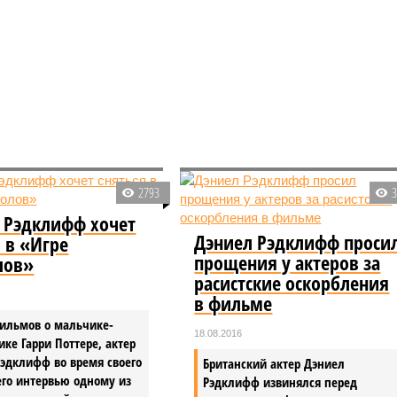
2793
 Рэдклифф хочет
Дэниел Рэдклифф проси
я в «Игре
прощения у актеров за
лов»
расистские оскорбления
в фильме
фильмов о мальчике-
18.08.2016
ке Гарри Поттере, актер
эдклифф во время своего
Британский актер Дэниел
го интервью одному из
Рэдклифф извинялся перед