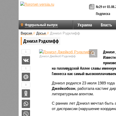
№29 от 03.08.
Подписка
Украина
Власть
Федеральный выпуск
Версия
//
Досье
//
Дэниэл Рэдклифф
Дэниэл Рэдклифф
Дэниэл 
1
Дэниэл Джейкоб Рэдклифф
Известн
произве
на голливудской Аллее славы именную 
1
Гиннесса как самый высокооплачиваем
Дэниэл родился 23 июля 1989 года
0
Джейкобсон
, работала кастинг ди
литературным агентом.
С ранних лет Дэниэл мечтал быть а
от диспраксии (нарушение координа