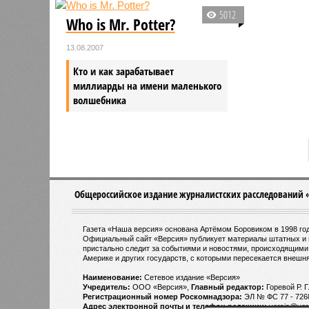
5012
Who is Mr. Potter?
13.08.2007
Кто и как зарабатывает
миллиарды на имени маленького
волшебника
Общероссийское издание журналистских расследований 
Газета «Наша версия» основана Артёмом Боровиком в 1998 год
Официальный сайт «Версия» публикует материалы штатных и 
пристально следит за событиями и новостями, происходящими 
Америке и других государств, с которыми пересекается внешня
Наименование:
Cетевое издание «Версия»
Учредитель:
ООО «Версия»,
Главный редактор:
Горевой Р. Г
Регистрационный номер Роскомнадзора:
ЭЛ № ФС 77 - 72681
Адрес электронной почты и телефон редакции:
versia@vers