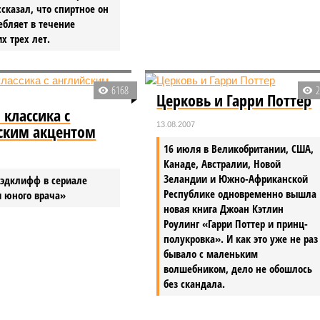
ссказал, что спиртное он
ебляет в течение
х трех лет.
6168
Церковь и Гарри Поттер
 классика с
13.08.2007
ским акцентом
16 июля в Великобритании, США,
Канаде, Австралии, Новой
Зеландии и Южно-Африканской
Рэдклифф в сериале
Республике одновременно вышла
и юного врача»
новая книга Джоан Кэтлин
Роулинг «Гарри Поттер и принц-
полукровка». И как это уже не раз
бывало с маленьким
волшебником, дело не обошлось
без скандала.