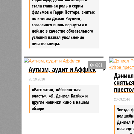
стала главная роль в серии
фильмов о Гарри Поттере, снятых
по книгам Джоан Роулинг,
согласился вновь вернуться к
ней,но в качестве обязательного
условия назвал увольнение
писательницы.
6031
Аутизм, аудит и Аффлек
Дэниел
28.10.2016
снятьс
престо
«Расплата», «Абсолютная
власть», «Я, Дэниел Блэйк» и
28.09.2016
другие новинки кино в нашем
обзоре
Звезда 
волшебни
Дэниел Р
последне