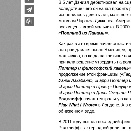
В 5 лет Дэниэл дебютировал на сце
вследствие чего он начал просить р
исполнилось девять лет, мать все-т
мотивам Чарльза Диккенса. Америка
восхищены игрой мальчика. В 2000
«Портной из Панамы»
.
Как раз в это время начался кастин
актеров длился около 9 месяцев, п
мальчиков, но когда на кастинге п
приняла решение утвердить на рол
Поттер и философский камень
продолжение этой франшизы
(«Га
Узник Азкабана», «Гарри Поттер и
«Гарри Поттер и Принц - Полукро
«Гарри Поттер и Дары Смерти: Ч
Рэдклифф
начал театральную кар
Play What I Wrote»
в Лондоне. А в 
обнаженном виде.
В 2011 году вышел последний фильм
Рэдклифф - актер одной роли, но н