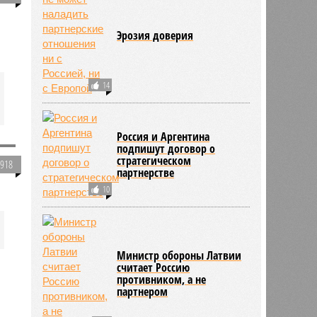
Эрозия доверия
14
Россия и Аргентина
подпишут договор о
стратегическом
9918
партнерстве
10
Министр обороны Латвии
считает Россию
противником, а не
партнером