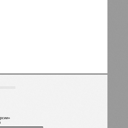
рсии»
и