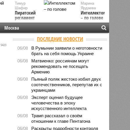
Тимур
Марина
Шафир
Ярдаева
Пиратский
Интеллектом
регламент
– по голове
Москва
ПОСЛЕДНИЕ НОВОСТИ
5423
06/08
В Румынии заявили о неготовности
брать на себя помощь Украине
06/08
Матвиенко: россиянам могут
рекомендовать не посещать
Армению
06/08
Пьяный поляк жестоко избил двух
соотечественников, перепутав их с
украинцами
06/08
Эксперт оценил будущее
человечества в эпоху
искусственного интеллекта
06/08
Трамп рассказал о своём
отношении к главе Пентагона
06/08
Раскрыты подробности контроля