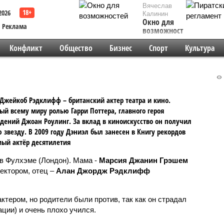
Вячеслав
2026
Калинин
Окно для
Реклама
возможностей
Конфликт
Общество
Бизнес
Спорт
Культура
Джейкоб Рэдклифф – британский актер театра и кино.
ый всему миру ролью Гарри Поттера, главного героя
дений Джоан Роулинг. За вклад в киноискусство он получил
звезду. В 2009 году Дэниэл был занесен в Книгу рекордов
ый актёр десятилетия
 в Фулхэме (Лондон). Мама -
Марсия Джанин Грэшем
ректором, отец –
Алан Джордж Рэдклифф
ктером, но родители были против, так как он страдал
ции) и очень плохо учился.