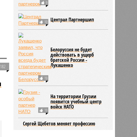
9
Централ Партнершип
10
Белоруссия не будет
действовать в ущерб
братской России -
Лукашенко
3182
19
л
На территории Грузии
появится учебный центр
войск НАТО
19
Сергей Щебетов меняет профессию