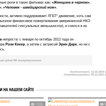
ные роли в таких фильмах как:
«Женщина в черном»
,
»
,
«Человек - швейцарский нож»
.
ости, активно поддерживает ЛГБТ* движение, хоть сам
ерьезное финансовое пожертвование американской НКО
тавителей сексуальных меньшинств)
, и снялся в их
а
непроста: с января по октябрь 2012 года он
ера
Рози Кокер
, а затем с актрисой
Эрин Дарк
, но ни с
сь.
ным судом РФ экстремистским
Опубликовано:
12.10.2016 
Отредактировано:
05.12.2021 
ЬИ НА НАШЕМ САЙТЕ
11010