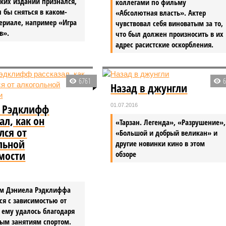
ких изданий признался,
коллегами по фильму
л бы сняться в каком-
«Абсолютная власть». Актер
ериале, например «Игра
чувствовал себя виноватым за то,
в».
что был должен произносить в их
адрес расистские оскорбления.
6761
Назад в джунгли
 Рэдклифф
01.07.2016
ал, как он
«Тарзан. Легенда», «Разрушение»,
лся от
«Большой и добрый великан» и
льной
другие новинки кино в этом
мости
обзоре
ам Дэниела Рэдклиффа
ся с зависимостью от
 ему удалось благодаря
ным занятиям спортом.