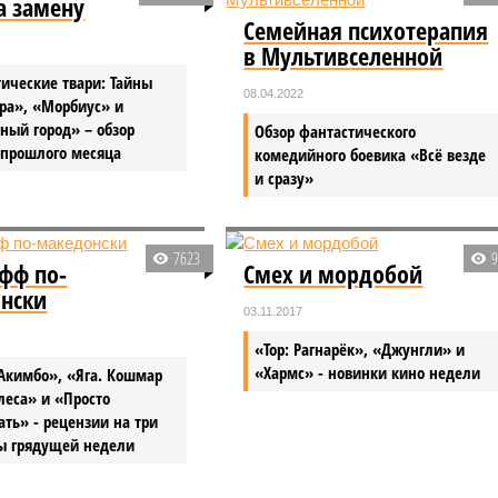
а замену
Семейная психотерапия
в Мультивселенной
ические твари: Тайны
08.04.2022
ра», «Морбиус» и
ный город» – обзор
Обзор фантастического
 прошлого месяца
комедийного боевика «Всё везде
и сразу»
7623
фф по-
Смех и мордобой
нски
03.11.2017
«Тор: Рагнарёк», «Джунгли» и
«Хармс» - новинки кино недели
Акимбо», «Яга. Кошмар
леса» и «Просто
ть» - рецензии на три
ы грядущей недели