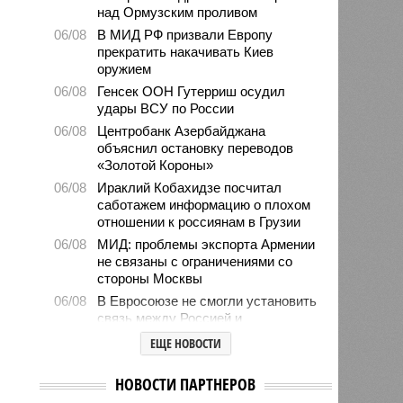
над Ормузским проливом
06/08
В МИД РФ призвали Европу
прекратить накачивать Киев
оружием
06/08
Генсек ООН Гутерриш осудил
удары ВСУ по России
06/08
Центробанк Азербайджана
объяснил остановку переводов
«Золотой Короны»
06/08
Ираклий Кобахидзе посчитал
саботажем информацию о плохом
отношении к россиянам в Грузии
06/08
МИД: проблемы экспорта Армении
не связаны с ограничениями со
стороны Москвы
06/08
В Евросоюзе не смогли установить
связь между Россией и
миграционным кризисом в Сеуте
ЕЩЕ НОВОСТИ
06/08
Ямпольская объяснила причины
проблем с поступлением в
НОВОСТИ ПАРТНЕРОВ
ведущие вузы страны