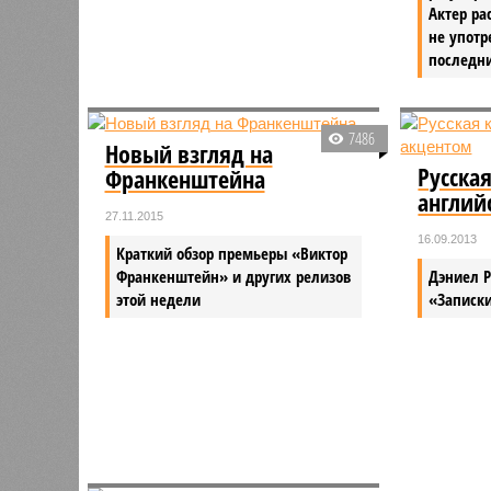
Актер ра
не употр
последни
7486
Новый взгляд на
Русская
Франкенштейна
англий
27.11.2015
16.09.2013
Краткий обзор премьеры «Виктор
Франкенштейн» и других релизов
Дэниел 
этой недели
«Записк