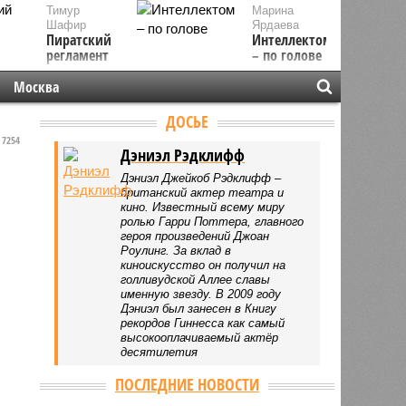
Тимур
Марина
Шафир
Ярдаева
Пиратский
Интеллектом
регламент
– по голове
Москва
ДОСЬЕ
7254
Дэниэл Рэдклифф
Дэниэл Джейкоб Рэдклифф –
британский актер театра и
кино. Известный всему миру
ролью Гарри Поттера, главного
героя произведений Джоан
Роулинг. За вклад в
киноискусство он получил на
голливудской Аллее славы
именную звезду. В 2009 году
Дэниэл был занесен в Книгу
рекордов Гиннесса как самый
высокооплачиваемый актёр
десятилетия
ПОСЛЕДНИЕ НОВОСТИ