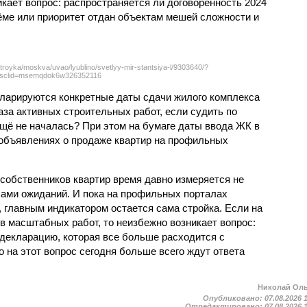
кает вопрос: распространяется ли договорённость 2024
ёме или приоритет отдан объектам мешей сложности и
troyka/moskva/uvao/lyublino/svetlyy-mir-stantsiya-l/9303640/?
sclid=msemqdok6w326352116
екларируются конкретные даты сдачи жилого комплекса
фаза активных строительных работ, если судить по
ещё не началась? При этом на бумаге даты ввода ЖК в
объявлениях о продаже квартир на профильных
собственников квартир время давно измеряется не
ами ожиданий. И пока на профильных порталах
 главным индикатором остается сама стройка. Если на
в масштабных работ, то неизбежно возникает вопрос:
 декларацию, которая все больше расходится с
на этот вопрос сегодня больше всего ждут ответа
Николай Ол
Опубликовано:
07.08.2026 
Отредактировано:
07.08.2026 