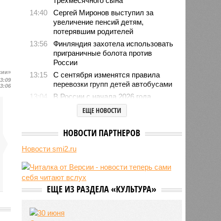
трёхмесячного сына
14:40
Сергей Миронов выступил за
увеличение пенсий детям,
потерявшим родителей
13:56
Финляндия захотела использовать
приграничные болота против
России
сии»
13:15
С сентября изменятся правила
23:09
перевозки групп детей автобусами
13:06
13:04
В России с начала 2026 года
существенно вырос объём выдачи
ЕЩЕ НОВОСТИ
ипотеки
12:41
Во Франции проведут учения по
НОВОСТИ ПАРТНЕРОВ
внезапному отключению
электроэнергии
Новости smi2.ru
12:08
Пинчук связал возобновление
обменом разведданными между
США и Украиной с работой
боевого ИИ Palantir
ЕЩЕ ИЗ РАЗДЕЛА «КУЛЬТУРА»
11:59
Юрий Лоза заявил, что не верит в
существование инопланетян и
й
усомнился в современной картине