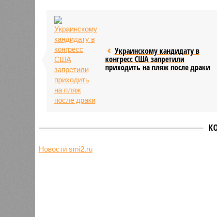
Украинскому кандидату в
конгресс США запретили
приходить на пляж после драки
К
Новости smi2.ru
Версия
//
Общество
//
Земля уже не раз показывала человеч
Последние времена
Земля уже не раз показывала человечеству свой