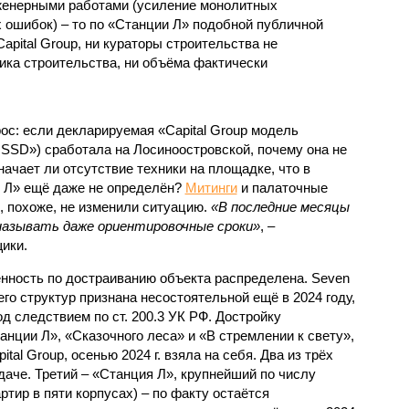
нженерными работами (усиление монолитных
 ошибок) – то по «Станции Л» подобной публичной
apital Group, ни кураторы строительства не
ка строительства, ни объёма фактически
с: если декларируемая «Capital Group модель
SSD») сработала на Лосиноостровской, почему она не
ачает ли отсутствие техники на площадке, что в
и Л» ещё даже не определён?
Митинги
и палаточные
х, похоже, не изменили ситуацию.
«В последние месяцы
называть даже ориентировочные сроки»
, –
ики.
нность по достраиванию объекта распределена. Seven
его структур признана несостоятельной ещё в 2024 году,
 следствием по ст. 200.3 УК РФ. Достройку
нции Л», «Сказочного леса» и «В стремлении к свету»,
tal Group, осенью 2024 г. взяла на себя. Два из трёх
даче. Третий – «Станция Л», крупнейший по числу
тир в пяти корпусах) – по факту остаётся