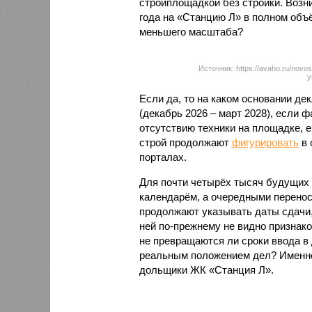
стройплощадкой без стройки. Возни
года на «Станцию Л» в полном объ
меньшего масштаба?
Источник: https://avaho.ru/novos
y
Если да, то на каком основании д
(декабрь 2026 – март 2028), если 
отсутствию техники на площадке, 
строй продолжают
фигурировать
в 
порталах.
Для почти четырёх тысяч будущих 
календарём, а очередными перенос
продолжают указывать даты сдачи,
ней по-прежнему не видно признако
не превращаются ли сроки ввода в
реальным положением дел? Именно 
дольщики ЖК «Станция Л».