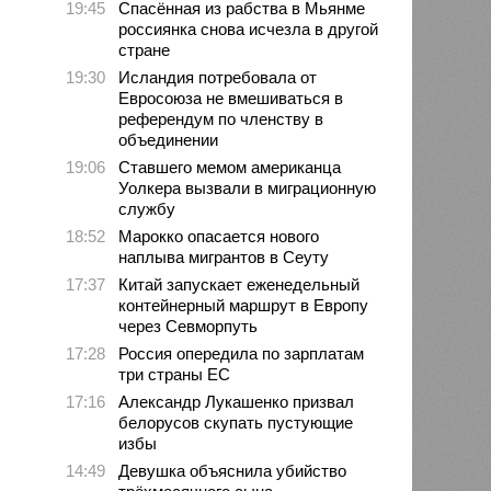
19:45
Спасённая из рабства в Мьянме
россиянка снова исчезла в другой
стране
19:30
Исландия потребовала от
Евросоюза не вмешиваться в
референдум по членству в
объединении
19:06
Ставшего мемом американца
Уолкера вызвали в миграционную
службу
18:52
Марокко опасается нового
наплыва мигрантов в Сеуту
17:37
Китай запускает еженедельный
контейнерный маршрут в Европу
через Севморпуть
17:28
Россия опередила по зарплатам
три страны ЕС
17:16
Александр Лукашенко призвал
белорусов скупать пустующие
избы
14:49
Девушка объяснила убийство