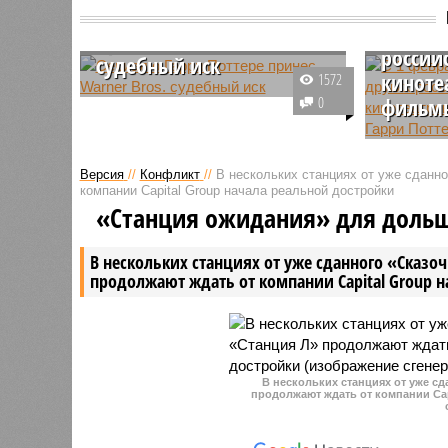
С 1 фев
Сериал о Гарри Поттере
«Киноп
принес Warner Bros.
россий
судебный иск
киноте
1572
Стало известно, что на компанию
0
фильмы
Warner Bros. подали в суд из-за
сериала о Гарри Поттере,
Фильмы о
который планируется выпустить
исчезнут
Версия
//
Конфликт
//
В нескольких станциях от уже сданн
в 2026 году.
онлайн-ки
компании Capital Group начала реальной достройки
производ
«Станция ожидания» для доль
Отказалс
лицензию
В нескольких станциях от уже сданного «Сказо
продолжают ждать от компании Capital Group 
В нескольких станциях от уже с
продолжают ждать от компании Cap