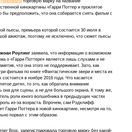
стрировала
торговую марку на название
ственной кинокартины «Гарри Поттер и проклятое
о бы предположить, что она собирается снять фильм с
ой пьесы, премьера которой состоится 30 июля в
шой ажиотаж, поэтому не исключено, что сюжет пьесы
жоан Роулинг
заявила, что информация о возможном
ма о «Гарри Поттере» является лишь слухами и не
метив, что она этого не поддерживает. Зато, как
ри фильма по книге «Фантастические звери и места их
 состоится в ноябре 2016 года. Что касается
лятое дитя», то это, как обратила внимание
 она для сцены, а не для большого экрана. К тому же,
итель роли юного волшебника в предыдущих частях
 роль из-за возраста. Впрочем, сам Рэдклифф
т Гарри Поттера в новой кинокартине, несмотря на то,
льно порвал с этим образом.
ner Bros. зарегистрировала торговую марку без какой-