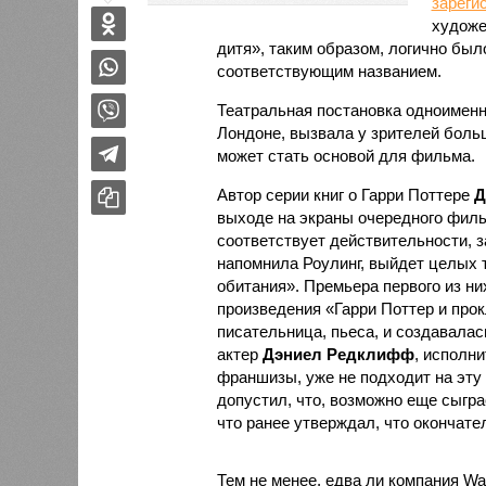
зареги
художе
дитя», таким образом, логично был
соответствующим названием.
Театральная постановка одноименн
Лондоне, вызвала у зрителей боль
может стать основой для фильма.
Автор серии книг о Гарри Поттере
Д
выходе на экраны очередного филь
соответствует действительности, за
напомнила Роулинг, выйдет целых т
обитания». Премьера первого из них
произведения «Гарри Поттер и прок
писательница, пьеса, и создавалась
актер
Дэниел Редклифф
, исполн
франшизы, уже не подходит на эту
допустил, что, возможно еще сыграе
что ранее утверждал, что окончате
Тем не менее, едва ли компания War