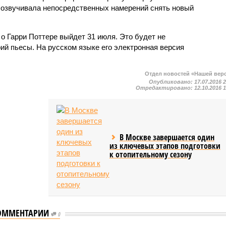
е озвучивала непосредственных намерений снять новый
 о Гарри Поттере выйдет 31 июля. Это будет не
ий пьесы. На русском языке его электронная версия
Отдел новостей «Нашей вер
Опубликовано:
17.07.2016 
Отредактировано:
12.10.2016 
В Москве завершается один
из ключевых этапов подготовки
к отопительному сезону
ОММЕНТАРИИ
В случае провала третье
0