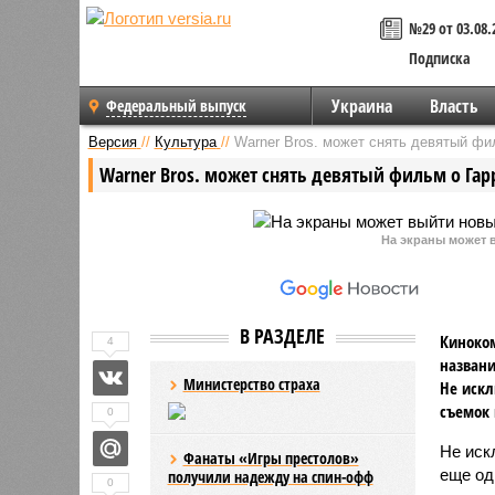
№29 от 03.08.
Подписка
Украина
Власть
Федеральный выпуск
Версия
//
Культура
//
Warner Bros. может снять девятый фи
Warner Bros. может снять девятый фильм о Гар
На экраны может 
В РАЗДЕЛЕ
Киноком
4
названи
Министерство страха
Не искл
съемок 
0
Не иск
Фанаты «Игры престолов»
еще од
получили надежду на спин-офф
0