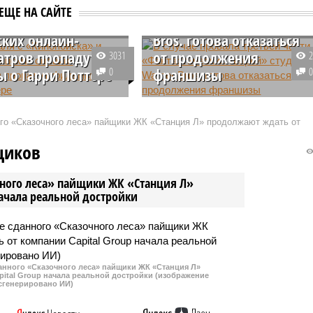
раля с
части «Фантастических
ЕЩЕ НА САЙТЕ
оиска» и других
тварей» студия Warner
ских онлайн-
Bros. готова отказаться
атров пропадут
от продолжения
3031
 о Гарри Поттере
0
франшизы
 Гарри Поттере
По информации прессы,
 с сайтов российских
руководство киностудии Warner
ого «Сказочного леса» пайщики ЖК «Станция Л» продолжают ждать от
нотеатров, так как их
Bros. может отказаться от
итель Warner Bros.
съемок продолжения франшизы
щиков
я продлевать
«Фантастические твари и где они
.
обитают».
чного леса» пайщики ЖК «Станция Л»
начала реальной достройки
данного «Сказочного леса» пайщики ЖК «Станция Л»
ital Group начала реальной достройки (изображение
сгенерировано ИИ)