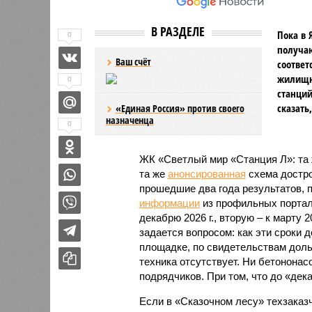
В РАЗДЕЛЕ
Пока в 
0
получаю
Ваш счёт
соответ
жилищно
0
станций
сказать
«Единая Россия» против своего
назначенца
0
ЖК «Светлый мир «Станция Л»: та 
та же
анонсированная
схема дострой
прошедшие два года результатов, п
информации
из профильных портал
декабрю 2026 г., вторую – к марту 2
задается вопросом: как эти сроки
площадке, по свидетельствам доль
техника отсутствует. Ни бетононас
подрядчиков. При том, что до «дек
Если в «Сказочном лесу» техзаказч