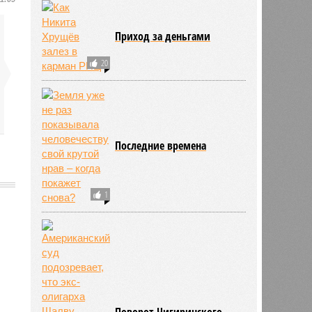
Приход за деньгами
20
Последние времена
1
663
Поворот Чигиринского