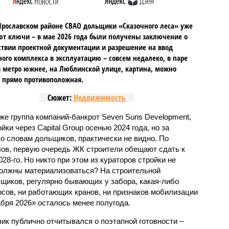
Ярославском районе СВАО дольщики «Сказочного леса» уже
т ключи – в мае 2026 года были получены заключение о
ствии проектной документации и разрешение на ввод
го комплекса в эксплуатацию – совсем недалеко, в паре
 метро южнее, на Люблинской улице, картина, можно
, прямо противоположная.
Сюжет:
Недвижимость
же группа компаний-банкрот Seven Suns Development,
ки через Capital Group осенью 2024 года, но за
о словам дольщиков, практически не видно. По
ов, первую очередь ЖК строители обещают сдать к
028-го. Но никто при этом из кураторов стройки не
 должны материализоваться? На строительной
щиков, регулярно бывающих у забора, какая-либо
осов, ни работающих кранов, ни признаков мобилизации
абря 2026» осталось менее полугода.
ик публично отчитывался о поэтапной готовности –