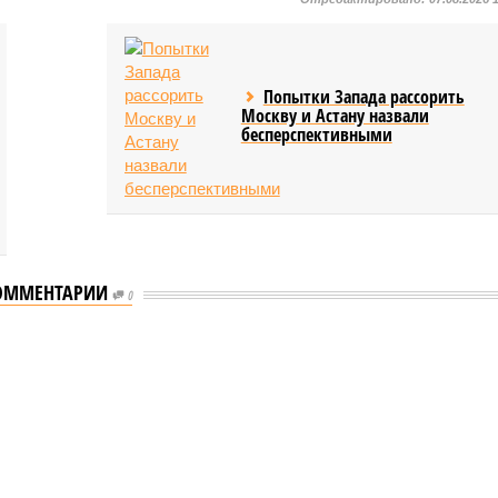
Попытки Запада рассорить
Москву и Астану назвали
бесперспективными
ОММЕНТАРИИ
0
еству свой крутой нрав – когда покажет снова?
 крутой нрав – когда покажет снова?