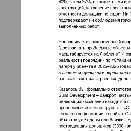
90%, затем 97%, с конкретными и
конструкций, устранение проектных
отчётности дольщики не видят. Ни C
подтверждают ни соблюдения графи
выполненных работ.
Напрашивается закономерный вопро
(достраивать проблемные объекты 
масштабируется на Люблино? И озн
реальности подрядчик по «Станци
лагеря у объекта в 2025–2026 года
в личном общении нам перестали 
рассказывают расстроенные дольщ
Казалось бы, формально ответстве
Suns Development – банкрот, часть 
бенефициар компании находится под
проблемных объектов группы – «Ста
согласно информации на сайтах Capi
объектов уже сданы или близки к с
пострадавших дольщиков (3908 квар