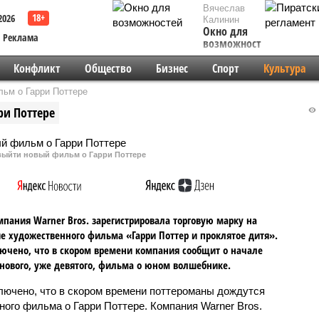
Вячеслав
2026
Калинин
Окно для
Реклама
возможностей
Конфликт
Общество
Бизнес
Спорт
Культура
льм о Гарри Поттере
ри Поттере
выйти новый фильм о Гарри Поттере
пания Warner Bros. зарегистрировала торговую марку на
е художественного фильма «Гарри Поттер и проклятое дитя».
ючено, что в скором времени компания сообщит о начале
нового, уже девятого, фильма о юном волшебнике.
лючено, что в скором времени поттероманы дождутся
ного фильма о Гарри Поттере. Компания Warner Bros.