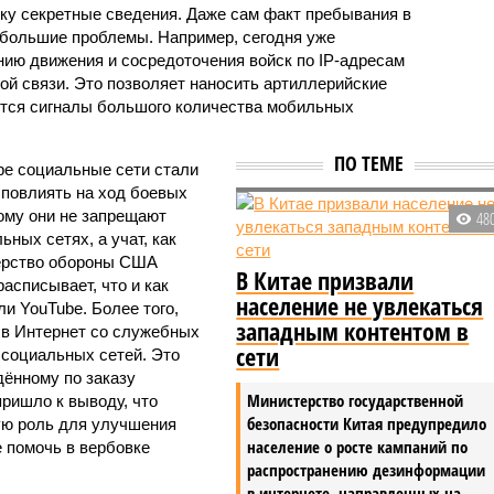
ку секретные сведения. Даже сам факт пребывания в
 большие проблемы. Например, сегодня уже
ию движения и сосредоточения войск по IP-адресам
ой связи. Это позволяет наносить артиллерийские
ются сигналы большого количества мобильных
ПО ТЕМЕ
ре социальные сети стали
повлиять на ход боевых
ому они не запрещают
48
ных сетях, а учат, как
терство обороны США
В Китае призвали
асписывает, что и как
население не увлекаться
ли YouTube. Более того,
западным контентом в
 в Интернет со служебных
сети
социальных сетей. Это
ённому по заказу
Министерство государственной
ришло к выводу, что
безопасности Китая предупредило
ую роль для улучшения
население о росте кампаний по
 помочь в вербовке
распространению дезинформации
в интернете, направленных на