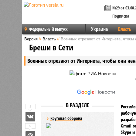
№29 от 03.08.
Подписка
Украина
Власть
Федеральный выпуск
Версия
//
Власть
//
Военных отрезают от Интернета, чтобы 
Бреши в Сети
Военных отрезают от Интернета, чтобы они не
В РАЗДЕЛЕ
Российс
1
рабочу
Круговая оборона
разрабо
Gmail о
0
Skype и