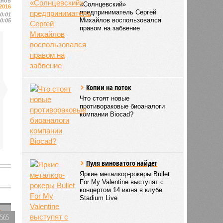
анов
«Солнцевский»
2016
предприниматель Сергей
00:01
Михайлов воспользовался
00:05
правом на забвение
Копии на поток
Что стоят новые
противораковые биоаналоги
компании Biocad?
Пуля виноватого найдет
Яркие металкор-рокеры Bullet
For My Valentine выступят с
концертом 14 июня в клубе
ы
Stadium Live
1565