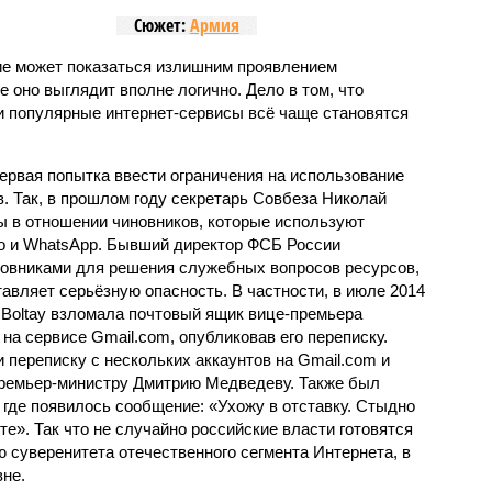
Сюжет:
Армия
ие может показаться излишним проявлением
 оно выглядит вполне логично. Дело в том, что
 популярные интернет-сервисы всё чаще становятся
первая попытка ввести ограничения на использование
. Так, в прошлом году секретарь Совбеза Николай
 в отношении чиновников, которые используют
o и WhatsApp. Бывший директор ФСБ России
новниками для решения служебных вопросов ресурсов,
авляет серьёзную опасность. В частности, в июле 2014
y Boltay взломала почтовый ящик вице-премьера
а сервисе Gmail.com, опубликовав его переписку.
 переписку с нескольких аккаунтов на Gmail.com и
премьер-министру Дмитрию Медведеву. Также был
, где появилось сообщение: «Ухожу в отставку. Стыдно
те». Так что не случайно российские власти готовятся
 суверенитета отечественного сегмента Интернета, в
не.