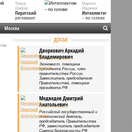
Тимур
Марина
Шафир
Ярдаева
Пиратский
Интеллектом
регламент
– по голове
Москва
ДОСЬЕ
1280
Дворкович Аркадий
Владимирович
Экономист, помощник
президента России, член
правительства России.
Заместитель председателя
Правительства, помощник
президента РФ.
Медведев Дмитрий
Анатольевич
Российский государственный и
политический деятель,
председатель Правительства
РФ, заместитель председателя
Совета Безопасности РФ,