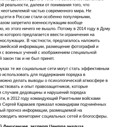
й реальности, далеки от понимания того, что
 неотъемлемой частью современного мира. Не
оцсети в России стали особенно популярными,
казом запретило военнослужащим вообще
о, из этого ничего не вышло. Потому в 2014 году в Думу
ю которого предлагается ввести ограничения на
нослужащих. В частности, предлагалось наложить
армейской информации, размещение фотографий и
 и с военных учений с изображением специальной
 закон так и не был принят.
руках те же социальные сети могут стать эффективным
о использовать для поддержания порядка в
, можно делать выводы о психологической атмосфере в
мствовать и опыт правозащитников, которые
я случаев дедовщины и нарушений порядка
ти, в 2012 году командующий Ракетными войсками
ал Сергей Каракаев приказал командирам подчинённых
ный прогноз информации, размещаемой на
роводить мониторинг социальных сетей и блогосферы.
й Денисенцев, эксперт Центра анализа