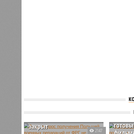
К
Дуда: вопрос получения
ВЦИОМ
Польшей военных
полови
репараций от ФРГ не
готовы
закрыт
2147
фильмы