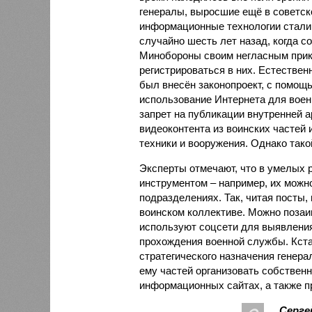
генералы, выросшие ещё в советско
информационные технологии стали
случайно шесть лет назад, когда с
Минобороны своим негласным при
регистрироваться в них. Естественн
был внесён законопроект, с помощь
использование Интернета для воен
запрет на публикации внутренней 
видеоконтента из воинских частей
техники и вооружения. Однако такой
Эксперты отмечают, что в умелых 
инструментом – например, их можн
подразделениях. Так, читая посты
воинском коллективе. Можно позаи
используют соцсети для выявлени
прохождения военной службы. Кста
стратегического назначения генер
ему частей организовать собствен
информационных сайтах, а также п
Серге