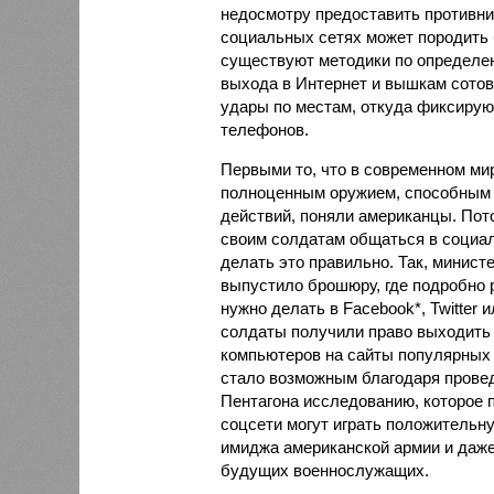
недосмотру предоставить противни
социальных сетях может породить
существуют методики по определен
выхода в Интернет и вышкам сотов
удары по местам, откуда фиксиру
телефонов.
Первыми то, что в современном ми
полноценным оружием, способным 
действий, поняли американцы. Пот
своим солдатам общаться в социаль
делать это правильно. Так, минис
выпустило брошюру, где подробно р
нужно делать в Facebook*, Twitter и
солдаты получили право выходить
компьютеров на сайты популярных 
стало возможным благодаря провед
Пентагона исследованию, которое п
соцсети могут играть положительн
имиджа американской армии и даже
будущих военнослужащих.