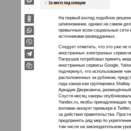
За место под солнцем
3
На первый взгляд подобное решен
шпиономании, однако на самом деле
привычные всем социальные сети и
источниками разведданных.
Следует отметить, что это уже не 
иностранных электронных сервисов
Патрушев потребовал принять меры
иностранные сервисы Google, Yaho
подчеркнул, что использование чи
расположенных за рубежом, предст
года хакерская группировка Shalta
Аркадия Дворковича, размещённый н
Спустя месяц хакеры опубликовали
Yandex.ru, якобы принадлежащих 
взломан аккаунт премьера в Twitter
за действия правительства. Прости
предпринять ряд мер по укреплению
том числе на законодательном уров