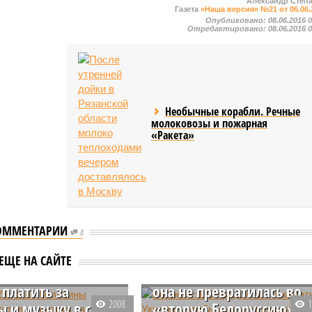
Александр Степ
Газета
«Наша версия» №21 от 06.06.
Опубликовано:
08.06.2016 
Отредактировано:
08.06.2016 
Необычные корабли. Речные
молоковозы и пожарная
«Ракета»
ОММЕНТАРИИ
0
: больше
Боррель: ЕС продолжит
ЕЩЕ НА САЙТЕ
ны россиян не
помогать Украине, чтоб
 платить за
она не превратилась во
2008
 и музыку в сети
«вторую Белоруссию»