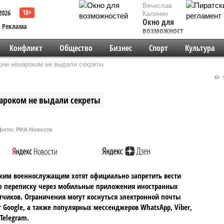
Вячеслав
2026
Калинин
Окно для
Реклама
возможностей
Конфликт
Общество
Бизнес
Спорт
Культура
они ненароком не выдали секреты
1
нароком не выдали секреты
фото: РИА Новости
ким военнослужащим хотят официально запретить вести
ю переписку через мобильные приложения иностранных
тчиков. Ограничения могут коснуться электронной почты
т Google, а также популярных мессенджеров WhatsApp, Viber,
 Telegram.