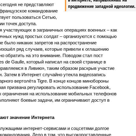
сегодня не представляют
продвижение западной идеологии.
 французское командование
твует пользоваться Сетью,
ии точек доступа.
я участвующих в заграничных операциях военных – как
личных нужд простых солдат – организуются с помощью
не было никаких запретов на распространение
оизошёл ряд случаев, которые привели к оглашению
о обратить на это внимание. Поводом стал пост
s de Gaulle, который написал на своей странице в
правляемся в Ливию», таким образом раскрыв участие
и. Затем в Интернет случайно утекла видеозапись
рного вертолёта Tigre. В конце концов минобороны
ая призвана регулировать использование Facebook,
ны ограничения на использование мобильных телефонов
ыполняют боевые задачи, им ограничивают доступ в
ают значение Интернета
служащими интернет-сервисами и соцсетями долгое
 командования. Дело в том, что высокопоставленные