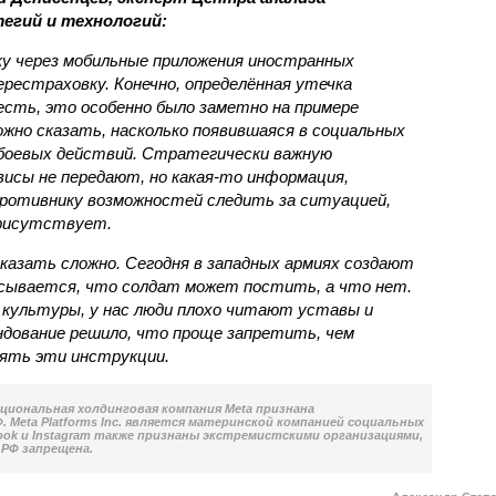
егий и технологий:
ку через мобильные приложения иностранных
ерестраховку. Конечно, определённая утечка
сть, это особенно было заметно на примере
ожно сказать, насколько появившаяся в социальных
 боевых действий. Стратегически важную
исы не передают, но какая-то информация,
ротивнику возможностей следить за ситуацией,
рисутствует.
сказать сложно. Сегодня в западных армиях создают
исывается, что солдат может постить, а что нет.
 культуры, у нас люди плохо читают уставы и
ндование решило, что проще запретить, чем
ять эти инструкции.
национальная холдинговая компания Meta признана
 Meta Platforms Inc. является материнской компанией социальных
book и Instagram также признаны экстремистскими организациями,
РФ запрещена.