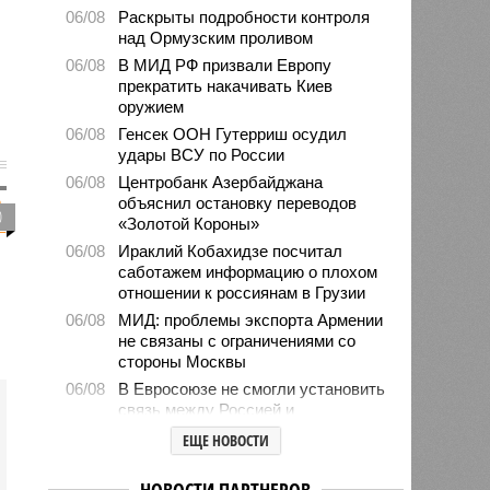
06/08
Раскрыты подробности контроля
над Ормузским проливом
06/08
В МИД РФ призвали Европу
прекратить накачивать Киев
оружием
06/08
Генсек ООН Гутерриш осудил
удары ВСУ по России
06/08
Центробанк Азербайджана
объяснил остановку переводов
0
«Золотой Короны»
06/08
Ираклий Кобахидзе посчитал
саботажем информацию о плохом
отношении к россиянам в Грузии
06/08
МИД: проблемы экспорта Армении
не связаны с ограничениями со
стороны Москвы
06/08
В Евросоюзе не смогли установить
связь между Россией и
миграционным кризисом в Сеуте
ЕЩЕ НОВОСТИ
06/08
Ямпольская объяснила причины
проблем с поступлением в
НОВОСТИ ПАРТНЕРОВ