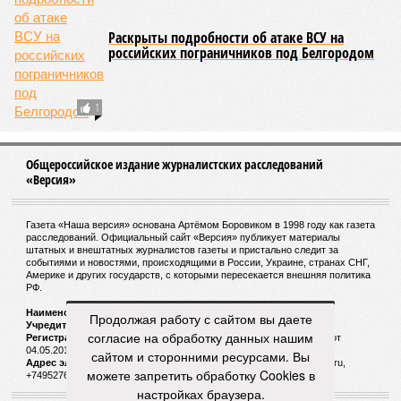
Раскрыты подробности об атаке ВСУ на
российских пограничников под Белгородом
1
Общероссийское издание журналистских расследований
«Версия»
Газета «Наша версия» основана Артёмом Боровиком в 1998 году как газета
расследований. Официальный сайт «Версия» публикует материалы
штатных и внештатных журналистов газеты и пристально следит за
событиями и новостями, происходящими в России, Украине, странах СНГ,
Америке и других государств, с которыми пересекается внешняя политика
РФ.
Наименование:
Cетевое издание «Версия»
Продолжая работу с сайтом вы даете
Учредитель:
ООО «Версия»,
Главный редактор:
Горевой Р. Г.
согласие на обработку данных нашим
Регистрационный номер Роскомнадзора:
ЭЛ № ФС 77 - 72681 от
04.05.2018 г.
сайтом и сторонними ресурсами. Вы
Адрес электронной почты и телефон редакции:
versia@versia.ru,
можете запретить обработку Cookies в
+74952760348
настройках браузера.