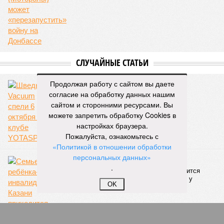
СЛУЧАЙНЫЕ СТАТЬИ
Продолжая работу с сайтом вы даете
Голос Вакуума
согласие на обработку данных нашим
Шведы Vacuum спели 6 октября в клубе
YOTASPACE
сайтом и сторонними ресурсами. Вы
можете запретить обработку Cookies в
настройках браузера.
Пожалуйста, ознакомьтесь с
«Политикой в отношении обработки
персональных данных»
Казанское хамство
.
Семье ребёнка-инвалида в Казани приходится
через суд добиваться положенного жилья у
OK
администрации Ильсура Метшина