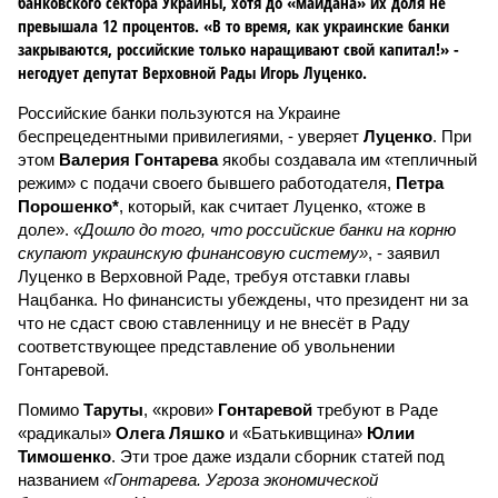
банковского сектора Украины, хотя до «майдана» их доля не
превышала 12 процентов. «В то время, как украинские банки
закрываются, российские только наращивают свой капитал!» -
негодует депутат Верховной Рады Игорь Луценко.
Российские банки пользуются на Украине
беспрецедентными привилегиями, - уверяет
Луценко
. При
этом
Валерия Гонтарева
якобы создавала им «тепличный
режим» с подачи своего бывшего работодателя,
Петра
Порошенко*
, который, как считает Луценко, «тоже в
доле».
«Дошло до того, что российские банки на корню
скупают украинскую финансовую систему»
, - заявил
Луценко в Верховной Раде, требуя отставки главы
Нацбанка. Но финансисты убеждены, что президент ни за
что не сдаст свою ставленницу и не внесёт в Раду
соответствующее представление об увольнении
Гонтаревой.
Помимо
Таруты
, «крови»
Гонтаревой
требуют в Раде
«радикалы»
Олега Ляшко
и «Батькивщина»
Юлии
Тимошенко
. Эти трое даже издали сборник статей под
названием
«Гонтарева. Угроза экономической