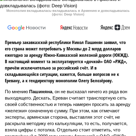
Монополия вкладывалась-вкладывалась в Армению и довкладывалась
(фото: Deep Vision)
Премьер закавказской республики Никол Пашинян заявил, что
его страна может потребовать у Москвы до 2 млрд долларов
ежегодно за аренду Южно-Кавказской железной дороги (ЮКЖД).
В настоящий момент та эксплуатируется «дочкой» ОАО «РЖД»,
причём исключительно за российский счёт. И в
складывающейся ситуации, кажется, больше вопросов не к
Еревану, а к гендиректору монополии Олегу Белозёрову.
По мнению
Пашиняна
, он не высказал ничего из ряда вон
выходящего. Дескать, Ереван считает транспортную сеть
своей собственностью и теперь намерен просить за аренду
«железки» означенную сумму. При этом, как отмечают
эксперты, армянская сторона, выставляя этот счёт, не
раскрыла методику его калькуляции, то есть, получается,
взяла цифры с потолка. Отдельно стоит отметить, что