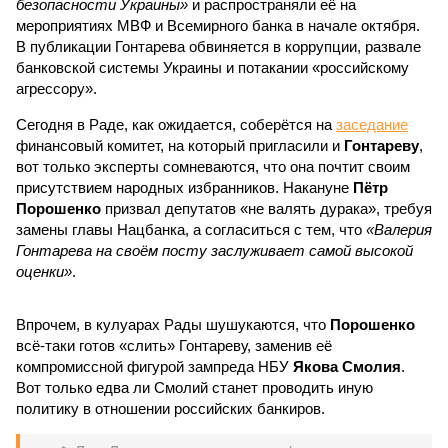
безопасности Украины»
и распространяли её на
мероприятиях МВФ и Всемирного банка в начале октября.
В публикации Гонтарева обвиняется в коррупции, развале
банковской системы Украины и потакании «российскому
агрессору».
Сегодня в Раде, как ожидается, соберётся на
заседание
финансовый комитет, на который пригласили и
Гонтареву
,
вот только эксперты сомневаются, что она почтит своим
присутствием народных избранников. Накануне
Пётр
Порошенко
призвал депутатов «не валять дурака», требуя
замены главы Нацбанка, а согласиться с тем, что
«Валерия
Гонтарева на своём посту заслуживает самой высокой
оценки»
.
Впрочем, в кулуарах Рады шушукаются, что
Порошенко
всё-таки готов «слить» Гонтареву, заменив её
компромиссной фигурой зампреда НБУ
Якова Смолия
.
Вот только едва ли Смолий станет проводить иную
политику в отношении российских банкиров.