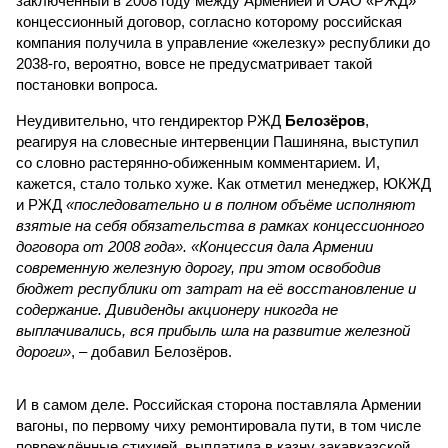
заключённый в 2008 году между Арменией и ОАО «РЖД»
концессионный договор, согласно которому российская
компания получила в управление «железку» республики до
2038-го, вероятно, вовсе не предусматривает такой
постановки вопроса.
Неудивительно, что гендиректор РЖД
Белозёров
,
реагируя на словесные интервенции Пашиняна, выступил
со словно растерянно-обиженным комментарием. И,
кажется, стало только хуже. Как отметил менеджер, ЮКЖД
и РЖД
«последовательно и в полном объёме исполняют
взятые на себя обязательства в рамках концессионного
договора от 2008 года». «Концессия дала Армении
современную железную дорогу, при этом освободив
бюджет республики от затрат на её восстановление и
содержание. Дивиденды акционеру никогда не
выплачивались, вся прибыль шла на развитие железной
дороги»
, – добавил Белозёров.
И в самом деле. Российская сторона поставляла Армении
вагоны, по первому чиху ремонтировала пути, в том числе
повреждённые стихией, выплатила в казну закавказской