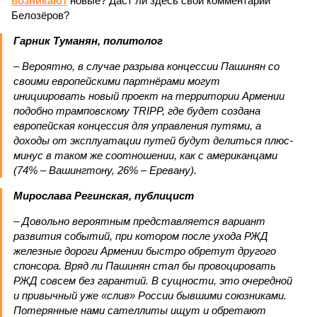
возникают
новые? Даст ли здесь свой комментарий
Белозёров?
Гарник Туманян, политолог
– Вероятно, в случае разрыва концессии Пашинян со
своими европейскими партнёрами могут
инициировать новый проект на территории Армении
подобно трамповскому TRIPP, где будет создана
европейская концессия для управления путями, а
доходы от эксплуатации путей будут делиться плюс-
минус в таком же соотношении, как с американцами
(74% – Вашингтону, 26% – Еревану).
Мирослава Регинская, публицист
– Довольно вероятным представляется вариант
развития событий, при котором после ухода РЖД
железные дороги Армении быстро обретут другого
спонсора. Вряд ли Пашинян стал бы провоцировать
РЖД совсем без гарантий. В сущности, это очередной
и привычный уже «слив» России бывшими союзниками.
Потерянные нами сателлиты ищут и обретают