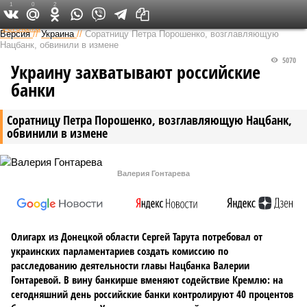
1
0
2
Федеральный выпуск
Версия
//
Украина
//
Соратницу Петра Порошенко, возглавляющую
Нацбанк, обвинили в измене
5070
Украину захватывают российские
банки
Соратницу Петра Порошенко, возглавляющую Нацбанк,
обвинили в измене
Валерия Гонтарева
Олигарх из Донецкой области Сергей Тарута потребовал от
украинских парламентариев создать комиссию по
расследованию деятельности главы Нацбанка Валерии
Гонтаревой. В вину банкирше вменяют содействие Кремлю: на
сегодняшний день российские банки контролируют 40 процентов