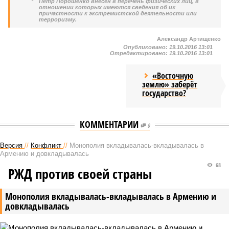
*
Петр Порошенко внесен в перечень физических лиц, в
отношении которых имеются сведения об их
причастности к экстремистской деятельности или
терроризму.
Александр Артищенко
Опубликовано:
19.10.2016 13:01
Отредактировано:
19.10.2016 13:01
«Восточную
землю» заберёт
государство?
КОММЕНТАРИИ
0
Версия
//
Конфликт
//
Монополия вкладывалась-вкладывалась в
Армению и довкладывалась
68
РЖД против своей страны
Монополия вкладывалась-вкладывалась в Армению и
довкладывалась