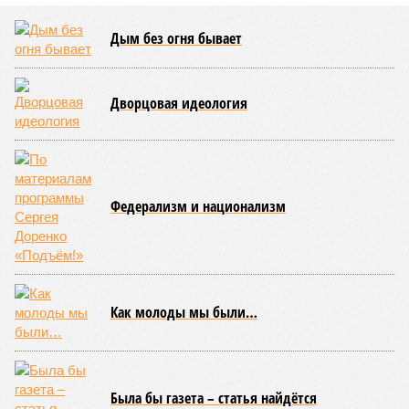
Земля уже не раз показывала человечеству свой крутой нрав – когда
покажет снова? (фото: АР-ТАСС)
Природа постоянно вступает в противоречие с нами. Ведь пока
она стремится всё на планете держать в балансе, человечество
не особенно церемонится с окружающей средой. Самые
массовые катастрофы в прошлом – какими они были? Какие
ждут нас со дня на день и чем грозят?
Рассказ
Стивена Кинга
, в котором описывались
последствия очередного апокалипсиса, искусственно
вызванного группой биологов, называется «Конец всей
этой мерзости». В реальной жизни участия пытливых
исследователей в организации конца света может не
понадобиться: природа сама разберётся, как и где
уменьшить масштабы человеческой популяции.
(фото: en.wikipedia.org)