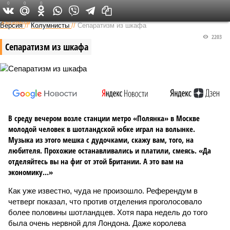
0
0
0
Федеральный выпуск
Версия
//
Колумнисты
//
Сепаратизм из шкафа
2203
Сепаратизм из шкафа
В среду вечером возле станции метро «Полянка» в Москве
молодой человек в шотландской юбке играл на волынке.
Музыка из этого мешка с дудочками, скажу вам, того, на
любителя. Прохожие останавливались и платили, смеясь. «Да
отделяйтесь вы на фиг от этой Британии. А это вам на
экономику…»
Как уже известно, чуда не произошло. Референдум в
четверг показал, что против отделения проголосовало
более половины шотландцев. Хотя пара недель до того
была очень нервной для Лондона. Даже королева