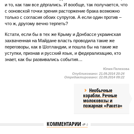
и то, как там все дёргались. И вообще, так получается, что
с ооновской точки зрения расторжение брака возможно
только с согласия обоих супругов. А если один против –
что ж, другому вечно терпеть?
Кстати, если бы в тех же Крыму и Донбассе украинская
захваченная на Майдане власть проводила такие же
переговоры, как в Шотландии, и пошла бы на такие же
уступки, признав и русский язык, и федерализацию, кто
знает, как бы развивались события…
Юлия Пелехова
Опубликовано:
21.09.2014 20:24
Отредактировано:
22.09.2014 09:22
Необычные
корабли. Речные
молоковозы и
пожарная «Ракета»
КОММЕНТАРИИ
0