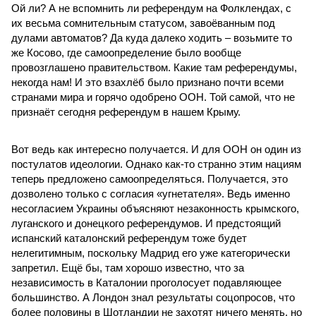
Ой ли? А не вспомнить ли референдум на Фолклендах, с
их весьма сомнительным статусом, завоёванным под
дулами автоматов? Да куда далеко ходить – возьмите то
же Косово, где самоопределение было вообще
провозглашено правительством. Какие там референдумы,
некогда нам! И это взахлёб было признано почти всеми
странами мира и горячо одобрено ООН. Той самой, что не
признаёт сегодня референдум в нашем Крыму.
Вот ведь как интересно получается. И для ООН он один из
постулатов идеологии. Однако как-то странно этим нациям
теперь предложено самоопределяться. Получается, это
дозволено только с согласия «угнетателя». Ведь именно
несогласием Украины объясняют незаконность крымского,
луганского и донецкого референдумов. И предстоящий
испанский каталонский референдум тоже будет
нелегитимным, поскольку Мадрид его уже категорически
запретил. Ещё бы, там хорошо известно, что за
независимость в Каталонии проголосует подавляющее
большинство. А Лондон знал результаты соцопросов, что
более половины в Шотландии не захотят ничего менять, но