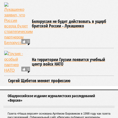
здесь беды были другими, включая массовый голод и
масштабные эпидемии вроде бубонной чумы (200 млн
погибших) или «испанки» (по разным оценкам, от 17,4 до
100 млн погибших во всём мире).
Когда земля – дыбом
Но это дела давно минувших дней. А что нам ждать в
дальнейшем? Авторы энциклопедии A-Z Animals,
основываясь на современных научных исследованиях и
глобальных тенденциях, составили свой список
потенциально самых смертоносных стихийных бедствий,
угрожающих человечеству непосредственно сейчас, в XXI
веке.
«Золото» получили землетрясения. К наиболее
сейсмоопасным регионам относится Тихоокеанское
вулканическое огненное кольцо, включающее Индонезию,
Японию и западное побережье Северной и Южной Америки.
Турция, Иран, Индия и Непал также расположены на очень
активных линиях разломов тектонических плит. Не
исключение и центральная часть США – причина в Нью-