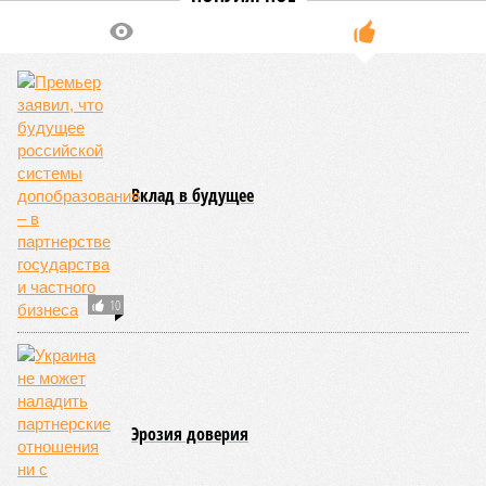
великой суши, продолжавшегося с 1928-го. Но всё
обратилось катастрофой. Снег растаял, устремился в реки,
начался небывалый паводок, быстро обернувшийся
страшным наводнением, которое обильные весенние ливни
только усугубили. К июню всё это преобразовалось в
массовый потоп, в июле же Китай в дополнение накрыло
сразу девятью циклонами. Последствия оказались
невообразимыми: наводнение погребло под собой
территорию в 180 тыс. квадратных километров, что равно
по площади Карелии, шести Курским или Калужским
областям, десятку Чуваший.
В общем, недаром события 1931-го находятся на первом
месте в списке самых смертоносных стихийных бедствий,
когда-либо происходивших на планете. Число
пострадавших в тот год достигло 53 млн человек, число
погибших, по некоторым оценкам, составило 4 миллиона.
Впрочем, для Китая подобное не в новинку. Так, в сентябре
1887 года вода прорвала многочисленные дамбы на реке
Хуанхэ и быстро залила почти весь Северный Китай, так
как местность там довольно низменная, и потоп просто не
встречал препятствий на своём пути, уничтожая деревни и