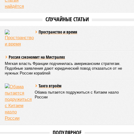
Да, наша любимая маленькая планета может быть
единственной, где в пределах Солнечной системы есть
полноценная жизнь, но Земля также регулярно пытается
эту жизнь уничтожить. Так уж вышло, что внутренние
процессы на планете включают в себя всевозможные
геологические, метеорологические и физические явления,
которые для человека довольно опасны. Или попросту
смертельны. И вот несколько тому примеров.
Все стихии сразу
Около 100 лет назад в Поднебесной приключилось то, что
у нас назвали бы тридцатью тремя несчастьями. Страну
последовательно поразили: многолетняя засуха, страшный
паводок, невероятные ливни. Несколько миллионов
человек не пережили этот разгул стихий. Вот что тогда
приключилось.
Зима 1931 года выдалась в Китае чрезвычайно
продолжительной и суровой. Снега образовалось огромное
количество – казалось бы, хороший знак после периода