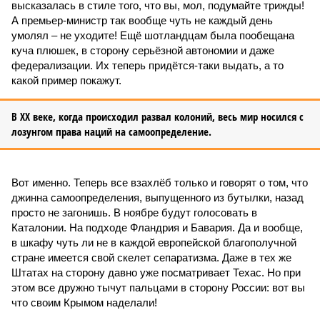
высказалась в стиле того, что вы, мол, подумайте трижды!
А премьер-министр так вообще чуть не каждый день
умолял – не уходите! Ещё шотландцам была пообещана
куча плюшек, в сторону серьёзной автономии и даже
федерализации. Их теперь придётся-таки выдать, а то
какой пример покажут.
В ХХ веке, когда происходил развал колоний, весь мир носился с
лозунгом права наций на самоопределение.
Вот именно. Теперь все взахлёб только и говорят о том, что
джинна самоопределения, выпущенного из бутылки, назад
просто не загонишь. В ноябре будут голосовать в
Каталонии. На подходе Фланд­рия и Бавария. Да и вообще,
в шкафу чуть ли не в каждой европейской благополучной
стране имеется свой скелет сепаратизма. Даже в тех же
Штатах на сторону давно уже посматривает Техас. Но при
этом все дружно тычут пальцами в сторону России: вот вы
что своим Крымом наделали!