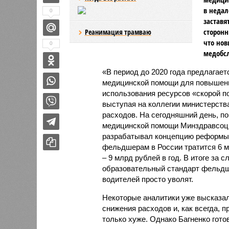
в неда
0
заставя
сторонн
Реанимация трамваю
что нов
0
медобс
«В период до 2020 года предлагае
медицинской помощи для повышения
использования ресурсов «скорой п
выступая на коллегии министерств
расходов. На сегодняшний день, по
медицинской помощи Минздравсоцр
разрабатывал концепцию реформы 
фельдшерам в России тратится 6 м
– 9 млрд рублей в год. В итоге за
образовательный стандарт фельдш
водителей просто уволят.
Некоторые аналитики уже высказал
снижения расходов и, как всегда, 
только хуже. Однако Багненко готов