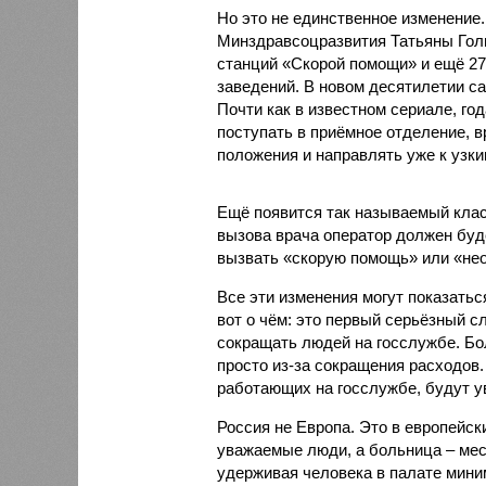
Но это не единственное изменение
Минздравсоцразвития Татьяны Голи
станций «Скорой помощи» и ещё 27
заведений. В новом десятилетии с
Почти как в известном сериале, го
поступать в приёмное отделение, в
положения и направлять уже к узк
Ещё появится так называемый клас
вызова врача оператор должен буд
вызвать «скорую помощь» или «не
Все эти изменения могут показать
вот о чём: это первый серьёзный сл
сокращать людей на госслужбе. Бо
просто из-за сокращения расходов
работающих на госслужбе, будут у
Россия не Европа. Это в европейск
уважаемые люди, а больница – место
удерживая человека в палате миним