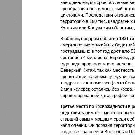
наводнением, которое обильные вес
преобразовалось в массовый потоп
циклонами. Последствия оказались
территорию в 180 тыс. квадратных 
Курским или Калужским областям, 
В общем, недаром события 1931-го
смертоносных стихийных бедствий,
пострадавших в тот год достигло 5
составило 4 миллиона. Впрочем, для
года вода прорвала многочисленны
Северный Китай, так как местность
препятствий на своём пути, уничто
квадратных километров (а это бол
2 млн человек остались без крова,
спровоцированной катастрофой па
Третье место по кровожадности в р
бедствий занимает смертоносный ц
ставший самым мощным среди себе
наблюдений. Он поразил территори
тогда называвшейся Восточным Пак