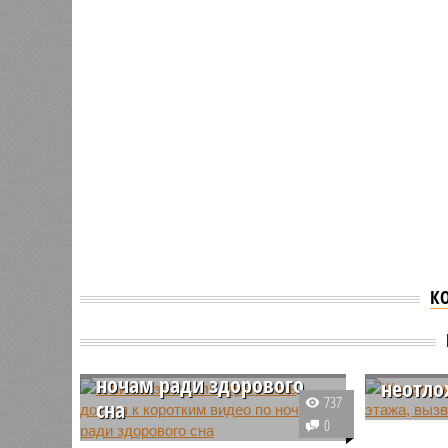
К
В Китае захотели
Житель
ограничить доступ к
выпавш
коротким видео по
вызвал
ночам ради здорового
неотло
737
сна
Инцидент
0
Китайский эксперт выступил с
Якутии (С