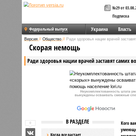
№29 от 03.08.
Подписка
Украина
Власть
Федеральный выпуск
Версия
//
Общество
//
Ради здоровья нации врачей заставя
Скорая немощь
Ради здоровья нации врачей заставят самих в
Неукомплектованность штата уже
вынуждены осваивать смежные спец
В РАЗДЕЛЕ
Кого ва
0
умеющег
Когда все растает
медицин