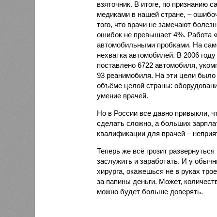
взяточник. В итоге, по признанию 
медиками в нашей стране, – ошибо
того, что врачи не замечают болез
ошибок не превышает 4%. Работа 
автомобильными пробками. На сам
нехватка автомобилей. В 2006 год
поставлено 6722 автомобиля, уко
93 реанимобиля. На эти цели было
объёме целой страны: оборудование
умение врачей.
Но в России все давно привыкли, ч
сделать сложно, а больших зарпла
квалификации для врачей – неприя
Теперь же всё грозит развернуться
заслужить и заработать. И у обычн
хирурга, окажешься не в руках тро
за папины деньги. Может, количес
можно будет больше доверять.