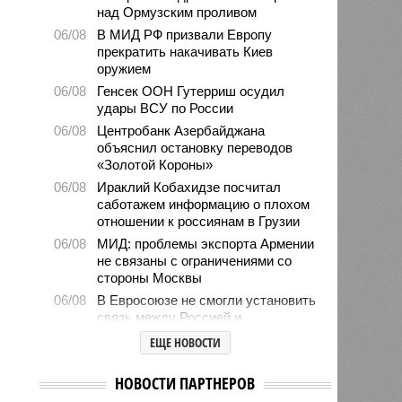
над Ормузским проливом
06/08
В МИД РФ призвали Европу
прекратить накачивать Киев
оружием
06/08
Генсек ООН Гутерриш осудил
удары ВСУ по России
06/08
Центробанк Азербайджана
объяснил остановку переводов
«Золотой Короны»
06/08
Ираклий Кобахидзе посчитал
саботажем информацию о плохом
отношении к россиянам в Грузии
06/08
МИД: проблемы экспорта Армении
не связаны с ограничениями со
стороны Москвы
06/08
В Евросоюзе не смогли установить
связь между Россией и
миграционным кризисом в Сеуте
ЕЩЕ НОВОСТИ
06/08
Ямпольская объяснила причины
проблем с поступлением в
НОВОСТИ ПАРТНЕРОВ
ведущие вузы страны