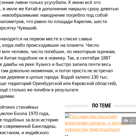
енние ливни только усугубили. К июню всё это
, в июле же Китай в дополнение накрыло сразу девятью
 невообразимыми: наводнение погребло под собой
километров, что равно по площади Карелии, шести
десятку Чуваший.
 находятся на первом месте в списке самых
 когда-либо происходивших на планете. Число
3 млн человек, число погибших, по некоторым оценкам,
 Китая подобное не в новинку. Так, в сентябре 1887
е дамбы на реке Хуанхэ и быстро залила почти весь
 там довольно низменная, и потоп просто не встречал
жая деревни и целые города. Водой залило 130 тыс.
ьше территорий Оренбургской или Кировской областей),
 ещё столько же погибли в результате
ндемии.
ПО ТЕМЕ
ейтинге стихийных
иклон Бхола 1970 года,
 подобных за всю историю
483
и современной Бангладеш,
истаном, и индийского