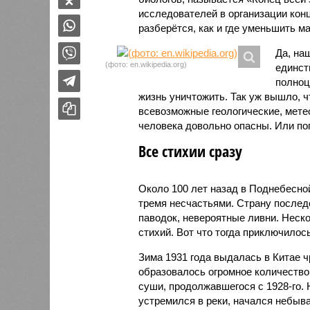
исследователей в организации кон
разберётся, как и где уменьшить 
Да, на
(фото: en.wikipedia.org)
единст
полноц
жизнь уничтожить. Так уж вышло, 
всевозможные геологические, мете
человека довольно опасны. Или по
Все стихии сразу
Около 100 лет назад в Поднебесно
тремя несчастьями. Страну послед
паводок, невероятные ливни. Неск
стихий. Вот что тогда приключилось
Зима 1931 года выдалась в Китае 
образовалось огромное количество
суши, продолжавшегося с 1928-го. 
устремился в реки, начался небы