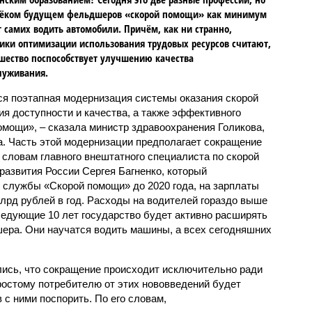
лёком будущем фельдшеров «скорой помощи» как минимум
т самих водить автомобили. Причём, как ни странно,
ики оптимизации использования трудовых ресурсов считают,
шество поспособствует улучшению качества
луживания.
тся поэтапная модернизация системы оказания скорой
 доступности и качества, а также эффективного
омощи», – сказала министр здравоохранения Голикова,
а. Часть этой модернизации предполагает сокращение
 словам главного внештатного специалиста по скорой
азвития России Сергея Багненко, который
службы «Скорой помощи» до 2020 года, на зарплаты
лрд рублей в год. Расходы на водителей гораздо выше
 следующие 10 лет государство будет активно расширять
ера. Они научатся водить машины, а всех сегодняшних
ись, что сокращение происходит исключительно ради
простому потребителю от этих нововведений будет
 с ними поспорить. По его словам,