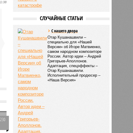
11:38
СЛУЧАЙНЫЕ СТАТЬИ
С нашего двора
Отар Кушанашвили –
специально для «Нашей
Версии» об Игоре Матвиенко,
самом народном композиторе
России. Автор идеи – Андрей
Григорьев-Аполлонов.
Адаптация, спецэффекты –
Отар Кушанашвили.
Исполнительный продюсер –
«Наша Версия»
3230
0