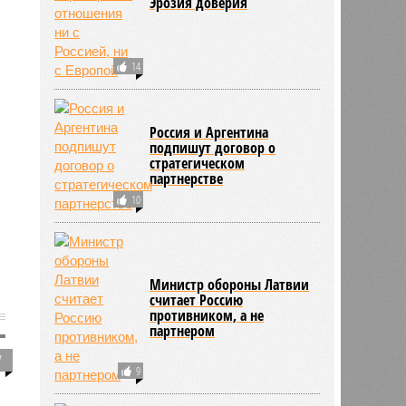
Эрозия доверия
14
Россия и Аргентина
подпишут договор о
стратегическом
партнерстве
10
Министр обороны Латвии
считает Россию
противником, а не
партнером
7
9