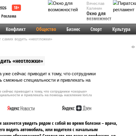
Вячеслав
2026
Калинин
Окно для
Реклама
возможностей
Конфликт
Общество
Бизнес
Спорт
Культура
т самих водить «неотложки»
одить «неотложки»
 сейчас приводит к тому, что сотрудники «скорых»
иальности и привлекать на помощь население lori.ru
м захочется увидеть рядом с собой во время болезни – врача,
о водить автомобиль, или водителя с начальным
ским образованием? Сегодня это две разные профессии, но