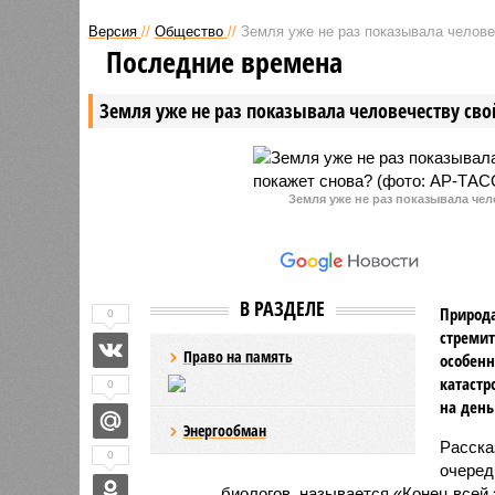
инициативой ограничить
сообщает
Версия
//
Общество
//
Земля уже не раз показывала человеч
пользователям доступ к
информаг
Последние времена
коротким видео в ночное время
для борьбы с нарушением сна,
Земля уже не раз показывала человечеству свой
особенно среди молодёжи.
Земля уже не раз показывала чел
В РАЗДЕЛЕ
Природа
0
стремит
Право на память
особенн
катастр
0
на день
Энергообман
Расск
0
очеред
биологов, называется «Конец всей