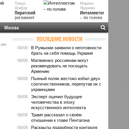
Тимур
Марина
Шафир
Ярдаева
Пиратский
Интеллектом
регламент
– по голове
Москва
ПОСЛЕДНИЕ НОВОСТИ
2442
06/08
В Румынии заявили о неготовности
брать на себя помощь Украине
06/08
Матвиенко: россиянам могут
рекомендовать не посещать
Армению
06/08
Пьяный поляк жестоко избил двух
соотечественников, перепутав их с
украинцами
06/08
Эксперт оценил будущее
человечества в эпоху
искусственного интеллекта
06/08
Трамп рассказал о своём
отношении к главе Пентагона
06/08
Раскрыты подробности контроля