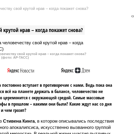
 местное
можно выделить ряд напитков,
еству свой крутой нрав – когда покажет снова?
ентство News.
вред от которых гораздо выше,
чем от аналогов, рассказал врач
терапевт.
 крутой нрав – когда покажет снова?
овечеству свой крутой нрав – когда покажет снова?
(фото: АР-ТАСС)
 постоянно вступает в противоречие с нами. Ведь пока она
ся всё на планете держать в балансе, человечество не
о церемонится с окружающей средой. Самые массовые
офы в прошлом – какими они были? Какие ждут нас со дня
 и чем грозят?
аз
Стивена Кинга
, в котором описывались последствия
ного апокалипсиса, искусственно вызванного группой
 этой мерзости». В реальной жизни участия пытливых