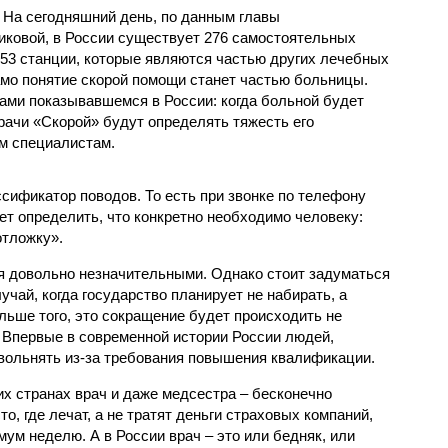
. На сегодняшний день, по данным главы
ковой, в России существует 276 самостоятельных
53 станции, которые являются частью других лечебных
амо понятие скорой помощи станет частью больницы.
дами показывавшемся в России: когда больной будет
рачи «Скорой» будут определять тяжесть его
им специалистам.
сификатор поводов. То есть при звонке по телефону
ет определить, что конкретно необходимо человеку:
отложку».
ся довольно незначительными. Однако стоит задуматься
учай, когда государство планирует не набирать, а
льше того, это сокращение будет происходить не
. Впервые в современной истории России людей,
вольнять из-за требования повышения квалификации.
их странах врач и даже медсестра – бесконечно
, где лечат, а не тратят деньги страховых компаний,
ум неделю. А в России врач – это или бедняк, или