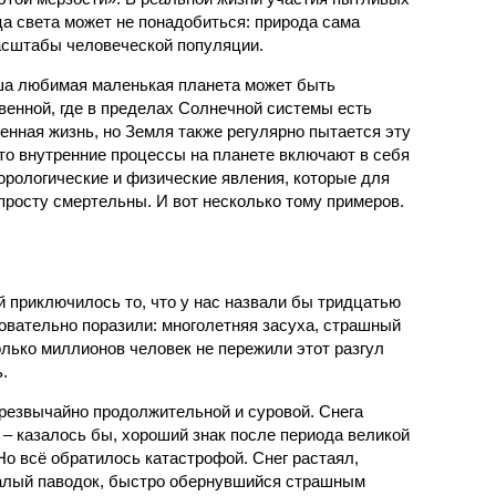
ца света может не понадобиться: природа сама
масштабы человеческой популяции.
ша любимая маленькая планета может быть
венной, где в пределах Солнечной системы есть
енная жизнь, но Земля также регулярно пытается эту
что внутренние процессы на планете включают в себя
орологические и физические явления, которые для
просту смертельны. И вот несколько тому примеров.
й приключилось то, что у нас назвали бы тридцатью
овательно поразили: многолетняя засуха, страшный
олько миллионов человек не пережили этот разгул
.
чрезвычайно продолжительной и суровой. Снега
 – казалось бы, хороший знак после периода великой
Но всё обратилось катастрофой. Снег растаял,
валый паводок, быстро обернувшийся страшным