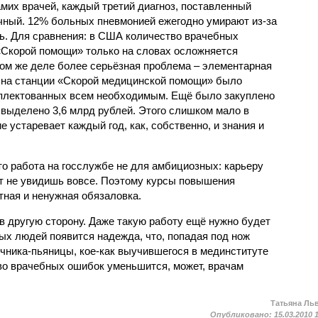
самих врачей, каждый третий диагноз, поставленный
чный. 12% больных пневмонией ежегодно умирают из-за
нь. Для сравнения: в США количество врачебных
«Скорой помощи» только на словах осложняется
ом же деле более серьёзная проблема – элементарная
у на станции «Скорой медицинской помощи» было
мплектованных всем необходимым. Ещё было закуплено
 выделено 3,6 млрд рублей. Этого слишком мало в
 устаревает каждый год, как, собственно, и знания и
то работа на госслужбе не для амбициозных: карьеру
т не увидишь вовсе. Поэтому курсы повышения
тная и ненужная обязаловка.
 в другую сторону. Даже такую работу ещё нужно будет
ых людей появится надежда, что, попадая под нож
ечника-пьяницы, кое-как выучившегося в мединституте
тво врачебных ошибок уменьшится, может, врачам
Татьяна Ль
Опубликовано:
15.03.2010 