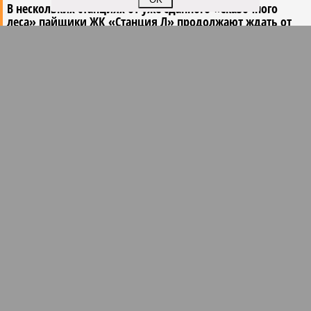
В нескольких станциях от уже сданного «Сказочного
леса» пайщики ЖК «Станция Л» продолжают ждать от
компании Capital Group начала реальной достройки
В нескольких станциях от уже сданного «Сказочного леса» пайщики ЖК
«Станция Л» продолжают ждать от компании Capital Group начала
реальной достройки (изображение сгенерировано ИИ)
Пока в Ярославском районе СВАО дольщики «Сказочного леса»
уже получают ключи – в мае 2026 года были получены
заключение о соответствии проектной документации и
разрешение на ввод жилищного комплекса в эксплуатацию –
совсем недалеко, в паре станций метро южнее, на Люблинской
улице, картина, можно сказать, прямо противоположная.
Сюжет:
Недвижимость