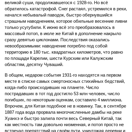
великой суши, продолжавшегося с 1928-го. Но всё
обратилось катастрофой. Снег растаял, устремился в реки,
начался небывалый паводок, быстро обернувшийся
страшным наводнением, которое обильные весенние ливни
только усугубили. К июню всё это преобразовалось в
массовый потоп, в июле же Китай в дополнение накрыло
сразу девятью циклонами. Последствия оказались
невообразимыми: наводнение погребло под собой
территорию в 180 тыс. квадратных километров, что равно
по площади Карелии, шести Курским или Калужским
областям, десятку Чуваший.
В общем, недаром события 1931-го находятся на первом
месте в списке самых смертоносных стихийных бедствий,
когда-либо происходивших на планете. Число
пострадавших в тот год достигло 53 млн человек, число
погибших, по некоторым оценкам, составило 4 миллиона.
Впрочем, для Китая подобное не в новинку. Так, в сентябре
1887 года вода прорвала многочисленные дамбы на реке
Хуанхэ и быстро залила почти весь Северный Китай, так
как местность там довольно низменная, и потоп просто не
встречал препятствий на своём пути, уничтожая деревни и