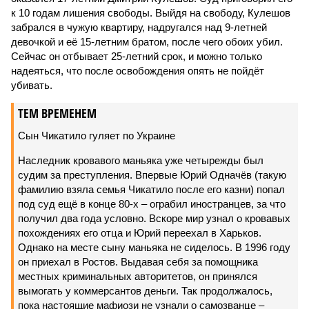
к 10 годам лишения свободы. Выйдя на свободу, Кулешов
забрался в чужую квартиру, надругался над 9-летней
девочкой и её 15-летним братом, после чего обоих убил.
Сейчас он отбывает 25-летний срок, и можно только
надеяться, что после освобождения опять не пойдёт
убивать.
ТЕМ ВРЕМЕНЕМ
Сын Чикатило гуляет по Украине
Наследник кровавого маньяка уже четырежды был
судим за преступления. Впервые Юрий Одначёв (такую
фамилию взяла семья Чикатило после его казни) попал
под суд ещё в конце 80-х – ограбил иностранцев, за что
получил два года условно. Вскоре мир узнал о кровавых
похождениях его отца и Юрий переехал в Харьков.
Однако на месте сыну маньяка не сиделось. В 1996 году
он приехал в Ростов. Выдавая себя за помощника
местных криминальных авторитетов, он принялся
вымогать у коммерсантов деньги. Так продолжалось,
пока настоящие мафиози не узнали о самозванце –