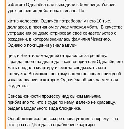
избитого Одначёва еле выходили в больнице. Усвоив
урок, он решил действовать иначе. По-
хитив человека, Одначёв потребовал у него 10 тыс.
долларов, в противном случае угрожая убить. В качестве
устрашения он демонстрировал своё свидетельство о
рождении, в котором значилась фамилия Чикатило.
Однако о похищении узнала мили-
ция, и Чикатило-младший отправился за решётку.
Правда, всего на два года – как говорил сам Одначёв, его
мать продала квартиру и смогла «подмазать кого
следует». Возможно, поэтому в дело не попал эпизод об
изнасиловании, в котором Одначёва обвиняла местная
студентка.
Сенсационности процессу над сыном маньяка
прибавило то, что в суде по нему, далеко не красавцу,
рыдала модельного вида блондинка.
Освободившись, он вскоре снова угодил в тюрьму – на
этот раз на 7,5 года за ограбление квартиры