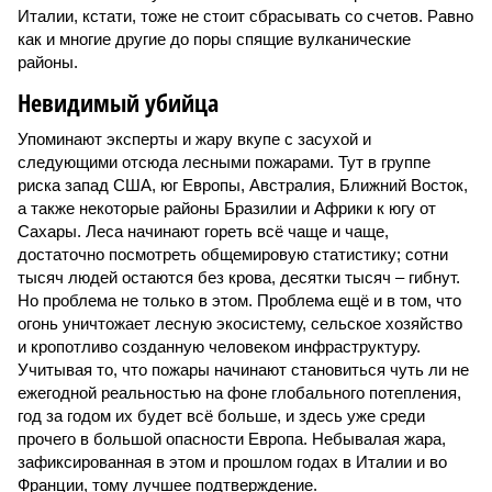
Италии, кстати, тоже не стоит сбрасывать со счетов. Равно
как и многие другие до поры спящие вулканические
районы.
Невидимый убийца
Упоминают эксперты и жару вкупе с засухой и
следующими отсюда лесными пожарами. Тут в группе
риска запад США, юг Европы, Австралия, Ближний Восток,
а также некоторые районы Бразилии и Африки к югу от
Сахары. Леса начинают гореть всё чаще и чаще,
достаточно посмотреть общемировую статистику; сотни
тысяч людей остаются без крова, десятки тысяч – гибнут.
Но проблема не только в этом. Проблема ещё и в том, что
огонь уничтожает лесную экосистему, сельское хозяйство
и кропотливо созданную человеком инфраструктуру.
Учитывая то, что пожары начинают становиться чуть ли не
ежегодной реальностью на фоне глобального потепления,
год за годом их будет всё больше, и здесь уже среди
прочего в большой опасности Европа. Небывалая жара,
зафиксированная в этом и прошлом годах в Италии и во
Франции, тому лучшее подтверждение.