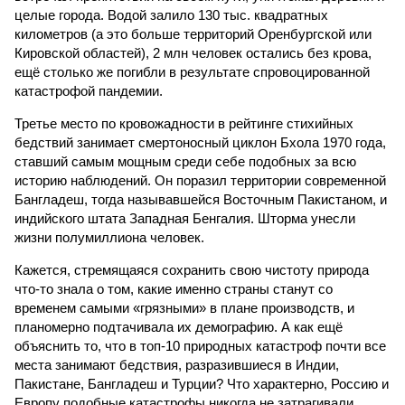
целые города. Водой залило 130 тыс. квадратных
километров (а это больше территорий Оренбургской или
Кировской областей), 2 млн человек остались без крова,
ещё столько же погибли в результате спровоцированной
катастрофой пандемии.
Третье место по кровожадности в рейтинге стихийных
бедствий занимает смертоносный циклон Бхола 1970 года,
ставший самым мощным среди себе подобных за всю
историю наблюдений. Он поразил территории современной
Бангладеш, тогда называвшейся Восточным Пакистаном, и
индийского штата Западная Бенгалия. Шторма унесли
жизни полумиллиона человек.
Кажется, стремящаяся сохранить свою чистоту природа
что-то знала о том, какие именно страны станут со
временем самыми «грязными» в плане производств, и
планомерно подтачивала их демографию. А как ещё
объяснить то, что в топ-10 природных катастроф почти все
места занимают бедствия, разразившиеся в Индии,
Пакистане, Бангладеш и Турции? Что характерно, Россию и
Европу подобные катастрофы никогда не затрагивали,