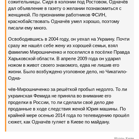
сожительницы. Сидя в колонии под Ростовом, Одначёв
дал объявление в газету о желании познакомиться с
женщиной. По признаниям работников ФСИН,
краснобайствовать Одначёв умел хорошо, поэтому
писали ему много.
Освободившись в 2004 году, он уехал на Украину. Почти
сразу же нашёл себе жену из хорошей семьи, взял
фамилию Мирошниченко и поселился в посёлке Правда
Харьковской области. В апреле 2009 года он ударил
ножом в живот своего знакомого, едва не лишив его
жизни. Было возбуждено уголовное дело, но Чикатило-
Одна-
чёв-Мирошниченко за решёткой пробыл недолго. То ли
украинская Фемида не приняла во внимание его
проделки в России, то ли сделали своё дело две
проданные в ходе следствия женой Юрия машины. По
крайней мере осенью 2014 года по телевидению прошёл
сюжет, как Одначёв гуляет в Киеве по майдану.
Игорь Киян