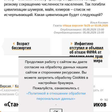
резкому сокращению численности населения. Так погибли
цивилизации шумеров, майя, кхмеров – список не
исчерпывающий. Какая цивилизация будет следующей?
Илья Космач
Газета
«Наша версия» №29 от 03.08.2026
Опубликовано:
05.08.2026 13:00
Отредактировано:
05.08.2026 13:00
Возраст
Инфантино
бессмертия
отступил и объявил
об отказе ФИФА от
продажи доли прав
на чемпионат мира
Продолжая работу с сайтом вы даете
согласие на обработку данных нашим
сайтом и сторонними ресурсами. Вы
КОММЕНТАРИИ
1
можете запретить обработку Cookies в
настройках браузера.
Версия
//
Конфликт
//
В нескольких станциях от уже сданного
Пожалуйста, ознакомьтесь с
«Сказочного леса» пайщики ЖК «Станция Л» продолжают ждать от
«Политикой в отношении обработки
компании Capital Group начала реальной достройки
персональных данных»
162
«Станция ожидания» для дольщиков
.
OK