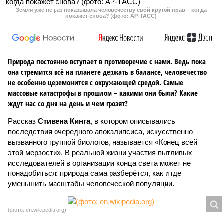
Земля уже не раз показывала человечеству свой крутой нрав – когда
покажет снова? (фото: АР-ТАСС)
Природа постоянно вступает в противоречие с нами. Ведь пока
она стремится всё на планете держать в балансе, человечество
не особенно церемонится с окружающей средой. Самые
массовые катастрофы в прошлом – какими они были? Какие
ждут нас со дня на день и чем грозят?
Рассказ
Стивена Кинга
, в котором описывались
последствия очередного апокалипсиса, искусственно
вызванного группой биологов, называется «Конец всей
этой мерзости». В реальной жизни участия пытливых
исследователей в организации конца света может не
понадобиться: природа сама разберётся, как и где
уменьшить масштабы человеческой популяции.
(фото: en.wikipedia.org)