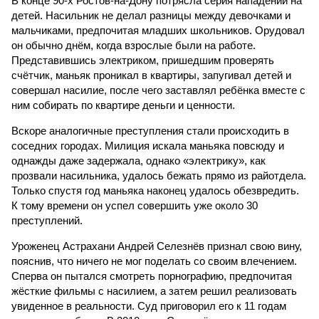
В конце 90-х Ростов-на-Дону потрясла серия нападений на
детей. Насильник не делал разницы между девочками и
мальчиками, предпочитая младших школьников. Орудовал
он обычно днём, когда взрослые были на работе.
Представившись электриком, пришедшим проверять
счётчик, маньяк проникал в квартиры, запугивал детей и
совершал насилие, после чего заставлял ребёнка вместе с
ним собирать по квартире деньги и ценности.
Вскоре аналогичные преступления стали происходить в
соседних городах. Милиция искала маньяка повсюду и
однажды даже задержала, однако «электрику», как
прозвали насильника, удалось бежать прямо из райотдела.
Только спустя год маньяка наконец удалось обезвредить.
К тому времени он успел совершить уже около 30
преступлений.
Уроженец Астрахани Андрей Селезнёв признал свою вину,
пояснив, что ничего не мог поделать со своим влечением.
Сперва он пытался смотреть порнографию, предпочитая
жёсткие фильмы с насилием, а затем решил реализовать
увиденное в реальности. Суд приговорил его к 11 годам