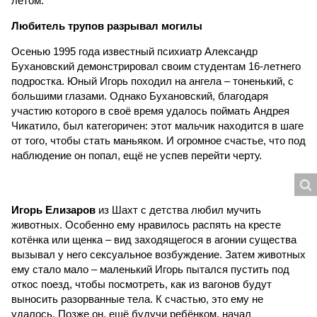
летом.
Любитель трупов разрывал могилы
Осенью 1995 года известный психиатр Александр
Бухановский демонстрировал своим студентам 16-летнего
подростка. Юный Игорь походил на ангела – тоненький, с
большими глазами. Однако Бухановский, благодаря
участию которого в своё время удалось поймать Андрея
Чикатило, был категоричен: этот мальчик находится в шаге
от того, чтобы стать маньяком. И огромное счастье, что под
наблюдение он попал, ещё не успев перейти черту.
Игорь Елизаров
из Шахт с детства любил мучить
животных. Особенно ему нравилось распять на кресте
котёнка или щенка – вид заходящегося в агонии существа
вызывал у него сексуальное возбуждение. Затем животных
ему стало мало – маленький Игорь пытался пустить под
откос поезд, чтобы посмотреть, как из вагонов будут
выносить разорванные тела. К счастью, это ему не
удалось. Позже он, ещё будучи ребёнком, начал