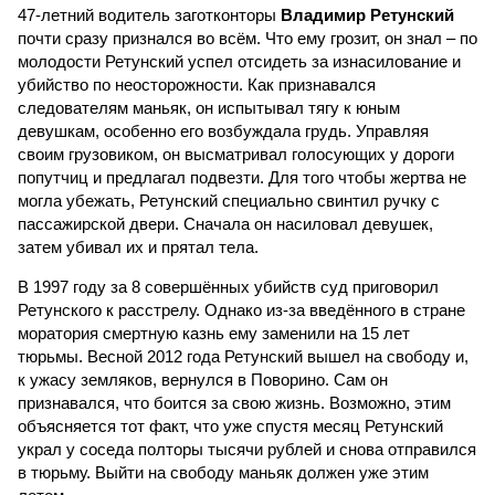
47-летний водитель заготконторы
Владимир Ретунский
почти сразу признался во всём. Что ему грозит, он знал – по
молодости Ретунский успел отсидеть за изнасилование и
убийство по неосторожности. Как признавался
следователям маньяк, он испытывал тягу к юным
девушкам, особенно его возбуждала грудь. Управляя
своим грузовиком, он высматривал голосующих у дороги
попутчиц и предлагал подвезти. Для того чтобы жертва не
могла убежать, Ретунский специально свинтил ручку с
пассажирской двери. Сначала он насиловал девушек,
затем убивал их и прятал тела.
В 1997 году за 8 совершённых убийств суд приговорил
Ретунского к расстрелу. Однако из-за введённого в стране
моратория смертную казнь ему заменили на 15 лет
тюрьмы. Весной 2012 года Ретунский вышел на свободу и,
к ужасу земляков, вернулся в Поворино. Сам он
признавался, что боится за свою жизнь. Возможно, этим
объясняется тот факт, что уже спустя месяц Ретунский
украл у соседа полторы тысячи рублей и снова отправился
в тюрьму. Выйти на свободу маньяк должен уже этим