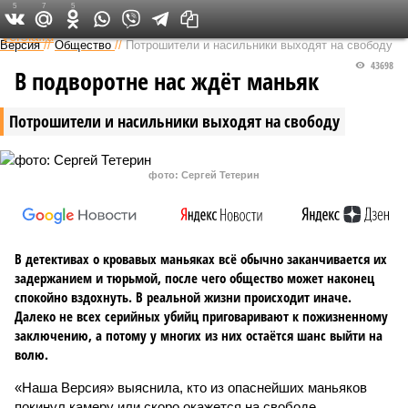
5
7
5
Федеральный выпуск
Версия
//
Общество
//
Потрошители и насильники выходят на свободу
43698
В подворотне нас ждёт маньяк
Потрошители и насильники выходят на свободу
фото: Сергей Тетерин
В детективах о кровавых маньяках всё обычно заканчивается их
задержанием и тюрьмой, после чего общество может наконец
спокойно вздохнуть. В реальной жизни происходит иначе.
Далеко не всех серийных убийц приговаривают к пожизненному
заключению, а потому у многих из них остаётся шанс выйти на
волю.
«Наша Версия» выяснила, кто из опаснейших маньяков
покинул камеру или скоро окажется на свободе.