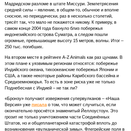
Мадридском разломе в штате Миссури. Землетрясения
средней силы – явление, в общем-то, обычное и вполне
сносное, но периодически, раз в несколько столетий,
трясёт так, что мало не покажется никому. К примеру, в
самом конце 2004 года бахнуло близ побережья
индонезийского острова Суматра, а следом пошли
огромные, превышающие высоту 15 метров, волны. Итог –
250 тыс. погибших.
На втором месте в рейтинге A-Z Animals как раз цунами. В
этом плане к уязвимым регионам относятся: побережье
Индийского океана, тихо­океанские побережья Японии и
США, а также некоторые районы Карибского бассейна и
Средиземноморья. То есть в зоне риска уже не только
Поднебесная с Индией – не так ли?
«Бронзу» получают извержения супервулканов – «Наша
Версия» уже
писала
о том, что может случиться, если
окончательно проснётся знаменитый Йеллоустоун. Это
грозит не только уничтожением части Соединённых
Штатов, но и общепланетарной катастрофой вплоть до
возникновения «вулканической зимы». Флегрейские поля в