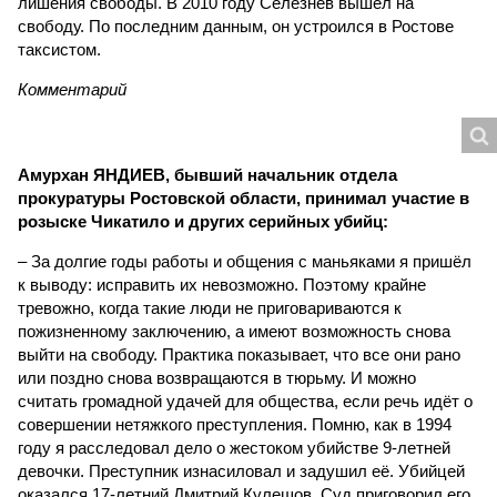
лишения свободы. В 2010 году Селезнёв вышел на
свободу. По последним данным, он устроился в Ростове
таксистом.
Комментарий
Амурхан ЯНДИЕВ, бывший начальник отдела
прокуратуры Ростовской области, принимал участие в
розыске Чикатило и других серийных убийц:
– За долгие годы работы и общения с маньяками я пришёл
к выводу: исправить их невозможно. Поэтому крайне
тревожно, когда такие люди не приговариваются к
пожизненному заключению, а имеют возможность снова
выйти на свободу. Практика показывает, что все они рано
или поздно снова возвращаются в тюрьму. И можно
считать громадной удачей для общества, если речь идёт о
совершении нетяжкого преступления. Помню, как в 1994
году я расследовал дело о жестоком убийстве 9-летней
девочки. Преступник изнасиловал и задушил её. Убийцей
оказался 17-летний Дмитрий Кулешов. Суд приговорил его