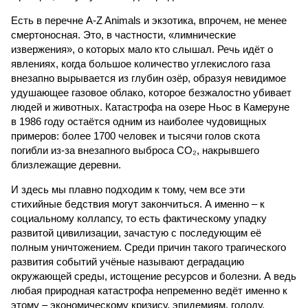
Есть в перечне A-Z Animals и экзотика, впрочем, не менее
смертоносная. Это, в частности, «лимнические
извержения», о которых мало кто слышал. Речь идёт о
явлениях, когда большое количество углекислого газа
внезапно вырывается из глубин озёр, образуя невидимое
удушающее газовое облако, которое безжалостно убивает
людей и животных. Катастрофа на озере Ньос в Камеруне
в 1986 году остаётся одним из наиболее чудовищных
примеров: более 1700 человек и тысячи голов скота
погибли из-за внезапного выброса CO₂, накрывшего
близлежащие деревни.
И здесь мы плавно подходим к тому, чем все эти
стихийные бедствия могут закончиться. А именно – к
социальному коллапсу, то есть фактическому упадку
развитой цивилизации, зачастую с последующим её
полным уничтожением. Среди причин такого трагического
развития событий учёные называют деградацию
окружающей среды, истощение ресурсов и болезни. А ведь
любая природная катастрофа непременно ведёт именно к
этому – экономическому кризису, эпидемиям, голоду,