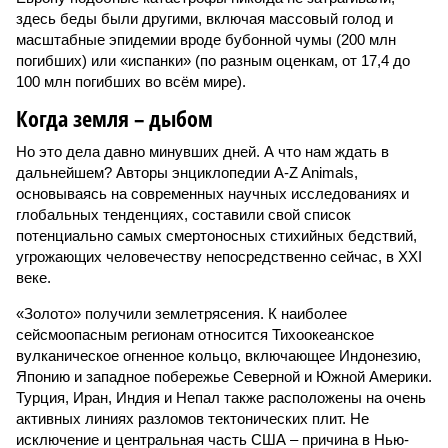
здесь беды были другими, включая массовый голод и
масштабные эпидемии вроде бубонной чумы (200 млн
погибших) или «испанки» (по разным оценкам, от 17,4 до
100 млн погибших во всём мире).
Когда земля – дыбом
Но это дела давно минувших дней. А что нам ждать в
дальнейшем? Авторы энциклопедии A-Z Animals,
основываясь на современных научных исследованиях и
глобальных тенденциях, составили свой список
потенциально самых смертоносных стихийных бедствий,
угрожающих человечеству непосредственно сейчас, в XXI
веке.
«Золото» получили землетрясения. К наиболее
сейсмоопасным регионам относится Тихоокеанское
вулканическое огненное кольцо, включающее Индонезию,
Японию и западное побережье Северной и Южной Америки.
Турция, Иран, Индия и Непал также расположены на очень
активных линиях разломов тектонических плит. Не
исключение и центральная часть США – причина в Нью-