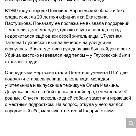
В1990 году в городе Поворине Воронежской области без
следа исчезла 20-летняя официантка Екатерина
Пастушкова. Поначалу её пропажа не вызвала подозрений
– мало ли, дело молодое, однако спустя полгода город
недосчитался ещё одной своей жительницы. 17-летняя
Татьяна Глуховская вышла вечером на улицу и не
вернулась. Впоследствии труп девушки был найден в реке.
Убийца жестоко издевался над телом – у Глуховской были
отрезаны груди.
Очередными жертвами стали 16-летняя ученица ПТУ, две
подружки-старшекласницы, школьница, молодая
учительница и выпускница техникума Ольга Ивакина.
Девушка везла с собой щенка ротвейлера, о чём знали её
родные. Спустя несколько дней собаку заметили играющей
с местным подростком. На вопрос, откуда у него взялся
породистый пёс, мальчик ответил: «Подарил отчим».