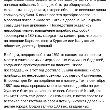
начался небывалый паводок, быстро обернувшийся
страшным наводнением, которое обильные весенние ливни
только усугубили. К июню всё это преобразовалось в
массовый потоп, в июле же Китай в дополнение накрыло
сразу девятью циклонами. Последствия оказались
невообразимыми: наводнение погребло под собой
территорию в 180 тыс. квадратных километров, что равно
по площади Карелии, шести Курским или Калужским
областям, десятку Чуваший.
В общем, недаром события 1931-го находятся на первом
месте в списке самых смертоносных стихийных бедствий,
когда-либо происходивших на планете. Число
пострадавших в тот год достигло 53 млн человек, число
погибших, по некоторым оценкам, составило 4 миллиона.
Впрочем, для Китая подобное не в новинку. Так, в сентябре
1887 года вода прорвала многочисленные дамбы на реке
Хуанхэ и быстро залила почти весь Северный Китай, так
как местность там довольно низменная, и потоп просто не
встречал препятствий на своём пути, уничтожая деревни и
целые города. Водой залило 130 тыс. квадратных