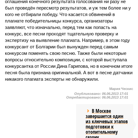
оглашения конечного результата голосования ни разу не
был проведён пересмотр результатов, и уж тем более ни у
кого не отбирали победу. Что касается обвинений в
плагиате победительницы конкурса, организаторы
заявляют, что изначально, перед тем как попасть на
конкурс, все песни проходят тщательную проверку и
экспертизу на выявление плагиата. Например, в этом году
конкурсант от Болгарии был вынужден перед самым
конкурсом поменять свою песню. Также были некоторые
вопросы относительно композиции, с которой выступала
конкурсантка от России Дина Гарипова, но в конечном итоге
песня была признана оригинальной. А вот в песне датчанки
никакого плагиата эксперты не обнаружили.
Мария Ческис
Опубликовано:
06.06.2013 17:01
Отредактировано:
06.06.2013 17:01
В Москве
завершается один
из ключевых этапов
подготовки к
отопительному
сезону