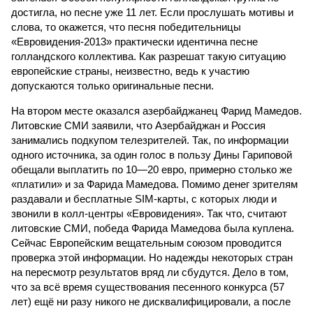
достигла, но песне уже 11 лет. Если прослушать мотивы и
слова, то окажется, что песня победительницы
«Евровидения-2013» практически идентична песне
голландского коллектива. Как разрешат такую ситуацию
европейские страны, неизвестно, ведь к участию
допускаются только оригинальные песни.
На втором месте оказался азербайджанец Фарид Мамедов.
Литовские СМИ заявили, что Азербайджан и Россия
занимались подкупом телезрителей. Так, по информации
одного источника, за один голос в пользу Дины Гариповой
обещали выплатить по 10—20 евро, примерно столько же
«платили» и за Фарида Мамедова. Помимо денег зрителям
раздавали и бесплатные SIM-карты, с которых люди и
звонили в колл-центры «Евровидения». Так что, считают
литовские СМИ, победа Фарида Мамедова была куплена.
Сейчас Европейским вещательным союзом проводится
проверка этой информации. Но надежды некоторых стран
на пересмотр результатов вряд ли сбудутся. Дело в том,
что за всё время существования песенного конкурса (57
лет) ещё ни разу никого не дисквалифицировали, а после