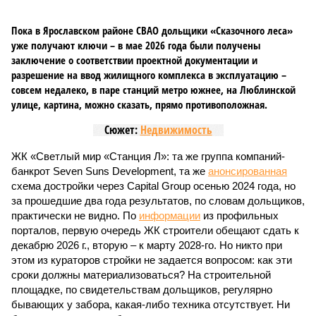
Пока в Ярославском районе СВАО дольщики «Сказочного леса»
уже получают ключи – в мае 2026 года были получены
заключение о соответствии проектной документации и
разрешение на ввод жилищного комплекса в эксплуатацию –
совсем недалеко, в паре станций метро южнее, на Люблинской
улице, картина, можно сказать, прямо противоположная.
Сюжет:
Недвижимость
ЖК «Светлый мир «Станция Л»: та же группа компаний-
банкрот Seven Suns Development, та же
анонсированная
схема достройки через Capital Group осенью 2024 года, но
за прошедшие два года результатов, по словам дольщиков,
практически не видно. По
информации
из профильных
порталов, первую очередь ЖК строители обещают сдать к
декабрю 2026 г., вторую – к марту 2028-го. Но никто при
этом из кураторов стройки не задается вопросом: как эти
сроки должны материализоваться? На строительной
площадке, по свидетельствам дольщиков, регулярно
бывающих у забора, какая-либо техника отсутствует. Ни