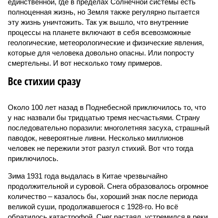
единственной, где в пределах Солнечной системы есть
полноценная жизнь, но Земля также регулярно пытается
эту жизнь уничтожить. Так уж вышло, что внутренние
процессы на планете включают в себя всевозможные
геологические, метеорологические и физические явления,
которые для человека довольно опасны. Или попросту
смертельны. И вот несколько тому примеров.
Все стихии сразу
Около 100 лет назад в Поднебесной приключилось то, что
у нас назвали бы тридцатью тремя несчастьями. Страну
последовательно поразили: многолетняя засуха, страшный
паводок, невероятные ливни. Несколько миллионов
человек не пережили этот разгул стихий. Вот что тогда
приключилось.
Зима 1931 года выдалась в Китае чрезвычайно
продолжительной и суровой. Снега образовалось огромное
количество – казалось бы, хороший знак после периода
великой суши, продолжавшегося с 1928-го. Но всё
обратилось катастрофой. Снег растаял, устремился в реки,