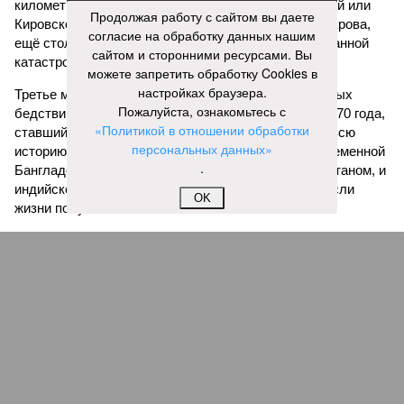
километров (а это больше территорий Оренбургской или
Продолжая работу с сайтом вы даете
Кировской областей), 2 млн человек остались без крова,
согласие на обработку данных нашим
ещё столько же погибли в результате спровоцированной
сайтом и сторонними ресурсами. Вы
катастрофой пандемии.
можете запретить обработку Cookies в
настройках браузера.
Третье место по кровожадности в рейтинге стихийных
Пожалуйста, ознакомьтесь с
бедствий занимает смертоносный циклон Бхола 1970 года,
«Политикой в отношении обработки
ставший самым мощным среди себе подобных за всю
персональных данных»
историю наблюдений. Он поразил территории современной
.
Бангладеш, тогда называвшейся Восточным Пакистаном, и
индийского штата Западная Бенгалия. Шторма унесли
OK
жизни полумиллиона человек.
Кажется, стремящаяся сохранить свою чистоту природа
что-то знала о том, какие именно страны станут со
временем самыми «грязными» в плане производств, и
планомерно подтачивала их демографию. А как ещё
объяснить то, что в топ-10 природных катастроф почти все
места занимают бедствия, разразившиеся в Индии,
Пакистане, Бангладеш и Турции? Что характерно, Россию и
Европу подобные катастрофы никогда не затрагивали,
здесь беды были другими, включая массовый голод и