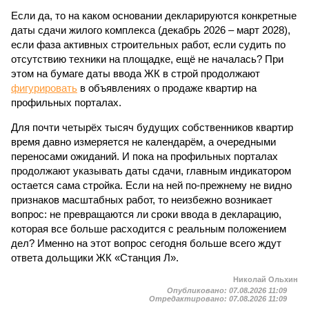
Если да, то на каком основании декларируются конкретные
даты сдачи жилого комплекса (декабрь 2026 – март 2028),
если фаза активных строительных работ, если судить по
отсутствию техники на площадке, ещё не началась? При
этом на бумаге даты ввода ЖК в строй продолжают
фигурировать
в объявлениях о продаже квартир на
профильных порталах.
Для почти четырёх тысяч будущих собственников квартир
время давно измеряется не календарём, а очередными
переносами ожиданий. И пока на профильных порталах
продолжают указывать даты сдачи, главным индикатором
остается сама стройка. Если на ней по-прежнему не видно
признаков масштабных работ, то неизбежно возникает
вопрос: не превращаются ли сроки ввода в декларацию,
которая все больше расходится с реальным положением
дел? Именно на этот вопрос сегодня больше всего ждут
ответа дольщики ЖК «Станция Л».
Николай Ольхин
Опубликовано:
07.08.2026 11:09
Отредактировано:
07.08.2026 11:09