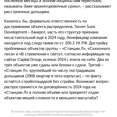
последние месяцы в личном общении нам перестали
называть даже ориентировочные сроки»
, – рассказывают
расстроенные дольщики.
Казалось бы, формально ответственность по
достраиванию объекта распределена. Seven Suns
Development – банкрот, часть его структур признана
несостоятельной ещё в 2024 году, бенефициар компании
находится под следствием по ст. 200.3 УК РФ. Достройку
проблемных объектов группы – «Станции Л», «Сказочного
леса» и «В стремлении к свету», согласно информации на
сайтах Capital Group, осенью 2024 г. взяла на себя. Два из
трёх объектов уже сданы или близки к сдаче. Третий –
«Станция Л», крупнейший по числу пострадавших
дольщиков (3908 квартир в пяти корпусах) – по факту
остаётся стройплощадкой без стройки. Возникает вопрос:
распространяется ли договорённость 2024 года на
«Станцию Л» в полном объёме или приоритет отдан
объектам мешей сложности и меньшего масштаба?
Источник: https://avaho.ru/novostroyka/moskva/uvao/lyublino/svetlyy-mir-
stantsiya-l/9303640/?ysclid=msemqdok6w326352116