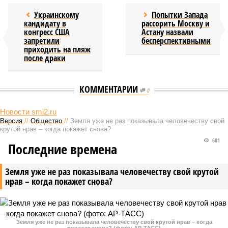
Украинскому
Попытки Запада
кандидату в
рассорить Москву и
конгресс США
Астану назвали
запретили
бесперспективными
приходить на пляж
после драки
КОММЕНТАРИИ
0
Новости smi2.ru
Версия
//
Общество
//
Земля уже не раз показывала человечеству свой
крутой нрав – когда покажет снова?
681
Последние времена
Земля уже не раз показывала человечеству свой крутой
нрав – когда покажет снова?
Земля уже не раз показывала человечеству свой крутой нрав – когда