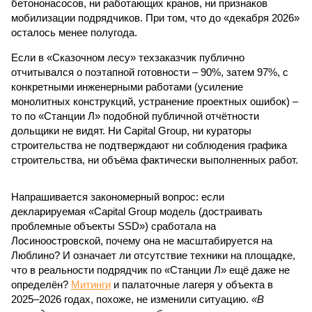
бетононасосов, ни работающих кранов, ни признаков
мобилизации подрядчиков. При том, что до «декабря 2026»
осталось менее полугода.
Если в «Сказочном лесу» техзаказчик публично
отчитывался о поэтапной готовности – 90%, затем 97%, с
конкретными инженерными работами (усиление
монолитных конструкций, устранение проектных ошибок) –
то по «Станции Л» подобной публичной отчётности
дольщики не видят. Ни Capital Group, ни кураторы
строительства не подтверждают ни соблюдения графика
строительства, ни объёма фактически выполненных работ.
Напрашивается закономерный вопрос: если
декларируемая «Capital Group модель (достраивать
проблемные объекты SSD») сработала на
Лосиноостровской, почему она не масштабируется на
Люблино? И означает ли отсутствие техники на площадке,
что в реальности подрядчик по «Станции Л» ещё даже не
определён?
Митинги
и палаточные лагеря у объекта в
2025–2026 годах, похоже, не изменили ситуацию.
«В