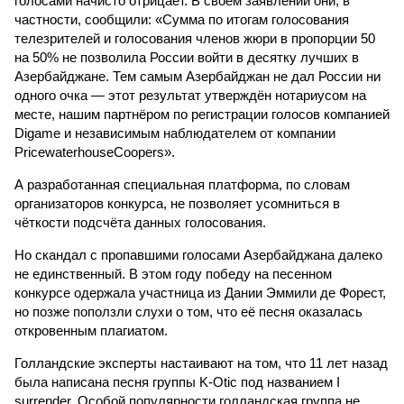
голосами начисто отрицает. В своём заявлении они, в
частности, сообщили: «Сумма по итогам голосования
телезрителей и голосования членов жюри в пропорции 50
на 50% не позволила России войти в десятку лучших в
Азербайджане. Тем самым Азербайджан не дал России ни
одного очка — этот результат утверждён нотариусом на
месте, нашим партнёром по регистрации голосов компанией
Digame и независимым наблюдателем от компании
PricewaterhouseCoopers».
А разработанная специальная платформа, по словам
организаторов конкурса, не позволяет усомниться в
чёткости подсчёта данных голосования.
Но скандал с пропавшими голосами Азербайджана далеко
не единственный. В этом году победу на песенном
конкурсе одержала участница из Дании Эммили де Форест,
но позже поползли слухи о том, что её песня оказалась
откровенным плагиатом.
Голландские эксперты настаивают на том, что 11 лет назад
была написана песня группы K-Otic под названием I
surrender. Особой популярности голландская группа не