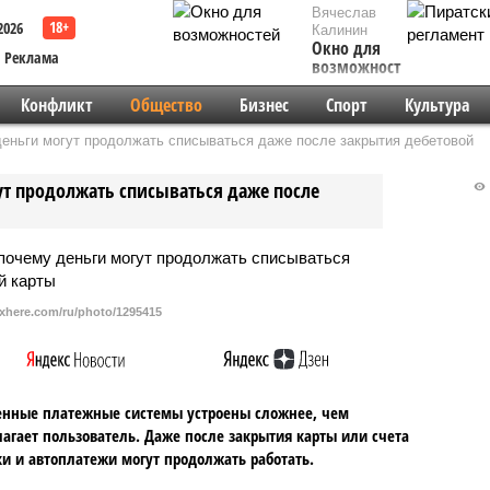
Вячеслав
2026
Калинин
Окно для
Реклама
возможностей
Конфликт
Общество
Бизнес
Спорт
Культура
еньги могут продолжать списываться даже после закрытия дебетовой
ут продолжать списываться даже после
pxhere.com/ru/photo/1295415
енные платежные системы устроены сложнее, чем
агает пользователь. Даже после закрытия карты или счета
и и автоплатежи могут продолжать работать.