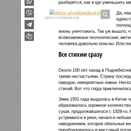
разберётся, как и где уменьшить 
Да, на
(фото: en.wikipedia.org)
единст
полноц
жизнь уничтожить. Так уж вышло, 
всевозможные геологические, мете
человека довольно опасны. Или по
Все стихии сразу
Около 100 лет назад в Поднебесно
тремя несчастьями. Страну послед
паводок, невероятные ливни. Неск
стихий. Вот что тогда приключилось
Зима 1931 года выдалась в Китае 
образовалось огромное количество
суши, продолжавшегося с 1928-го. 
устремился в реки, начался небы
наводнением, которое обильные вес
преобразовалось в массовый потоп