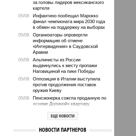
за головы лидеров мексиканского
картеля
05/08
Инфантино пообещал Марокко
финал чемпионата мира 2030 года
в обмен на поддержку на выборах
05/08
Организаторы опровергли
информацию об отмене
«Интервидения» в Саудовской
Аравии
05/08
Альпинисты из России
выдвинулись к месту пропажи
Наговициной на пике Победы
05/08
Оппозиция в Италии выступила
против продолжения поставок
оружия Киеву
05/08
Пенсионерка сожгла проданную по
«схеме Долиной» квартиру
05/08
Microsoft обвинила российских
ЕЩЕ НОВОСТИ
хакеров в глобальной охоте за
данными туристов через Wi-Fi в
отелях
НОВОСТИ ПАРТНЕРОВ