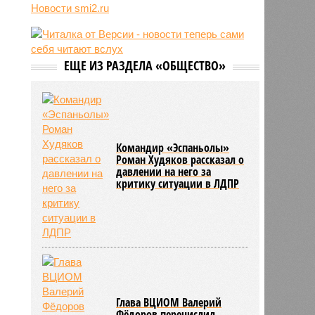
05/08
Baza: в водопроводной воде в
Новости smi2.ru
Тюмени обнаружено превышение
ряда вредных веществ
05/08
ТЦК заработали 3 миллиарда
долларов на «мёртвых душах»
ЕЩЕ ИЗ РАЗДЕЛА «ОБЩЕСТВО»
05/08
В Испании потребовали исключить
Марокко из числа организаторов
чемпионата мира 2030 года из-за
миграционного кризиса
05/08
Сотрудница полиции помогла
Командир «Эспаньолы»
сыну обстрелять конкурирующую
Роман Худяков рассказал о
банду
давлении на него за
критику ситуации в ЛДПР
Глава ВЦИОМ Валерий
Фёдоров перечислил