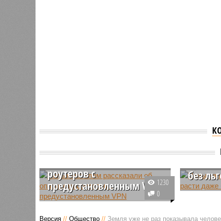
К
Пользователям
Цены н
рассказали об опасности
продол
роутеров с
без ль
1230
предустановленным VPN
В крупны
0
На популярных маркетплейсах
продолжа
растет спрос на роутеры с
новостро
Версия
//
Общество
//
Земля уже не раз показывала человеч