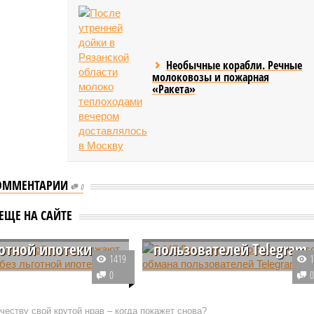
Необычные корабли. Речные
молоковозы и пожарная
«Ракета»
ОММЕНТАРИИ
0
а новостройки
В МВД рассказали о
ЕЩЕ НА САЙТЕ
жают расти даже
новом способе обмана
готной ипотеки
пользователей Telegram
1419
х городах РФ
Пользователям мессенджера
0
ется рост цен на
Telegram отправляют сообщения
йки даже с учётом
с файлами, в которых могут
еству свой крутой нрав – когда покажет снова?