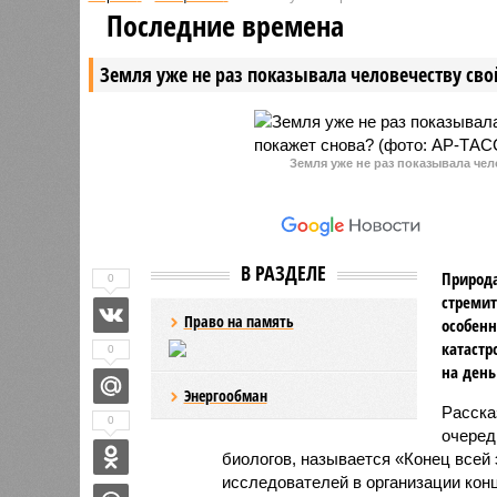
предустановленными VPN-
прекраще
Последние времена
сервисами, которые работают
льготной 
без необходимости
стоимость
Земля уже не раз показывала человечеству свой
дополнительной настройки.
последни
Однако специалисты
1,7%.
предупреждают, что такие
устройства могут создавать
серьезные угрозы для
Земля уже не раз показывала чел
пользователей.
В РАЗДЕЛЕ
Природа
0
стремит
Право на память
особенн
катастр
0
на день
Энергообман
Расск
0
очеред
биологов, называется «Конец всей
исследователей в организации кон