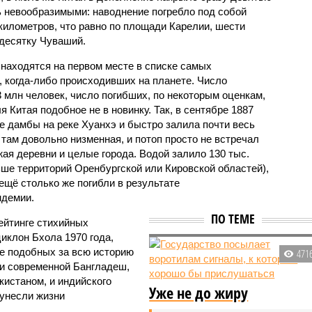
 невообразимыми: наводнение погребло под собой
километров, что равно по площади Карелии, шести
десятку Чуваший.
 находятся на первом месте в списке самых
 когда-либо происходивших на планете. Число
3 млн человек, число погибших, по некоторым оценкам,
 Китая подобное не в новинку. Так, в сентябре 1887
е дамбы на реке Хуанхэ и быстро залила почти весь
 там довольно низменная, и потоп просто не встречал
жая деревни и целые города. Водой залило 130 тыс.
ьше территорий Оренбургской или Кировской областей),
 ещё столько же погибли в результате
ндемии.
ПО ТЕМЕ
ейтинге стихийных
иклон Бхола 1970 года,
 подобных за всю историю
471
и современной Бангладеш,
истаном, и индийского
Уже не до жиру
унесли жизни