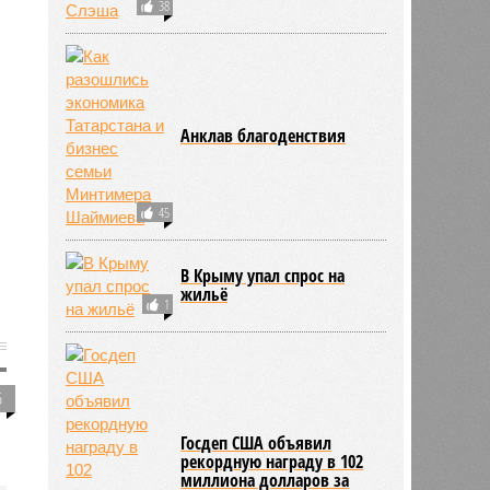
38
Анклав благоденствия
45
В Крыму упал спрос на
жильё
1
6
Госдеп США объявил
рекордную награду в 102
миллиона долларов за