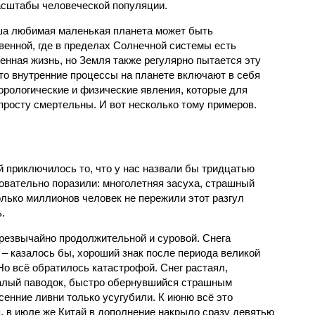
масштабы человеческой популяции.
ша любимая маленькая планета может быть
венной, где в пределах Солнечной системы есть
енная жизнь, но Земля также регулярно пытается эту
что внутренние процессы на планете включают в себя
орологические и физические явления, которые для
просту смертельны. И вот несколько тому примеров.
й приключилось то, что у нас назвали бы тридцатью
овательно поразили: многолетняя засуха, страшный
олько миллионов человек не пережили этот разгул
.
чрезвычайно продолжительной и суровой. Снега
 – казалось бы, хороший знак после периода великой
Но всё обратилось катастрофой. Снег растаял,
валый паводок, быстро обернувшийся страшным
енние ливни только усугубили. К июню всё это
, в июле же Китай в дополнение накрыло сразу девятью