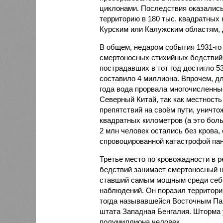
циклонами. Последствия оказались
территорию в 180 тыс. квадратных 
Курским или Калужским областям, 
В общем, недаром события 1931-го
смертоносных стихийных бедствий,
пострадавших в тот год достигло 5
составило 4 миллиона. Впрочем, для
года вода прорвала многочисленны
Северный Китай, так как местность
препятствий на своём пути, уничто
квадратных километров (а это бол
2 млн человек остались без крова,
спровоцированной катастрофой па
Третье место по кровожадности в р
бедствий занимает смертоносный ц
ставший самым мощным среди себе
наблюдений. Он поразил территори
тогда называвшейся Восточным Пак
штата Западная Бенгалия. Шторма 
полумиллиона человек.