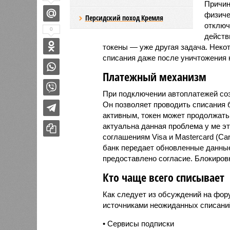
Причин
физиче
Персидский поход Кремля
отключ
0
действ
токены — уже другая задача. Нек
списания даже после уничтожения 
Платежный механизм
При подключении автоплатежей со
Он позволяет проводить списания б
активным, токен может продолжать
актуальна данная проблема у ме э
соглашениям Visa и Mastercard (Car
банк передает обновленные данные
предоставлено согласие. Блокировк
Кто чаще всего списывает
Как следует из обсуждений на фор
источниками неожиданных списаний
• Сервисы подписки