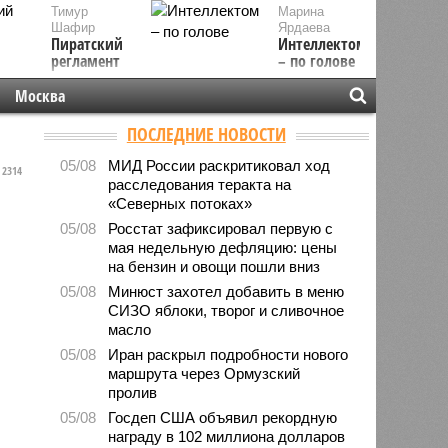
Тимур
Марина
Шафир
Ярдаева
Пиратский
Интеллектом
регламент
– по голове
Москва
ПОСЛЕДНИЕ НОВОСТИ
05/08
МИД России раскритиковал ход
2314
расследования теракта на
«Северных потоках»
05/08
Росстат зафиксировал первую с
мая недельную дефляцию: цены
на бензин и овощи пошли вниз
05/08
Минюст захотел добавить в меню
СИЗО яблоки, творог и сливочное
масло
05/08
Иран раскрыл подробности нового
маршрута через Ормузский
пролив
05/08
Госдеп США объявил рекордную
награду в 102 миллиона долларов