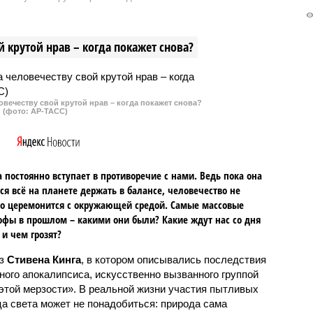
ния действия массовой
содержаться вредоносные
ипотеки, в среднем
программы. Об этом сообщило
 «квадрата» в них за
Управление по организации
 крутой нрав – когда покажет снова?
й месяц выросла на
борьбы с противоправным
использованием информационно
коммуникационных технологий
МВД РФ.
овечеству свой крутой нрав – когда покажет снова?
(фото: АР-ТАСС)
 постоянно вступает в противоречие с нами. Ведь пока она
ся всё на планете держать в балансе, человечество не
о церемонится с окружающей средой. Самые массовые
офы в прошлом – какими они были? Какие ждут нас со дня
 и чем грозят?
аз
Стивена Кинга
, в котором описывались последствия
ного апокалипсиса, искусственно вызванного группой
 этой мерзости». В реальной жизни участия пытливых
ца света может не понадобиться: природа сама