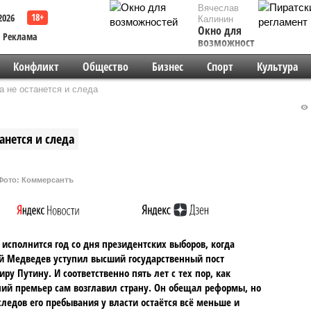
Вячеслав
2026
Калинин
Окно для
Реклама
возможностей
Конфликт
Общество
Бизнес
Спорт
Культура
 не останется и следа
анется и следа
Фото: Коммерсантъ
 исполнится год со дня президентских выборов, когда
 Медведев уступил высший государственный пост
ру Путину. И соответственно пять лет с тех пор, как
й премьер сам возглавил страну. Он обещал реформы, но
следов его пребывания у власти остаётся всё меньше и