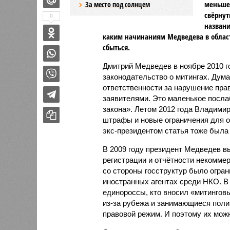
меньше.
За место под солнцем
свёрнут
0
названи
каким начинаниям Медведева в облас
сбыться.
Дмитрий Медведев в ноябре 2010 г
законодательство о митингах. Дума
ответственности за нарушение пра
заявителями. Это маленькое посла
закона». Летом 2012 года Владими
штрафы и новые ограничения для о
экс-президентом статья тоже была 
В 2009 году президент Медведев в
регистрации и отчётности некомме
со стороны госструктур было огран
иностранных агентах среди НКО. В 
единороссы, кто вносил «митингов
из-за рубежа и занимающиеся поли
правовой режим. И поэтому их можн