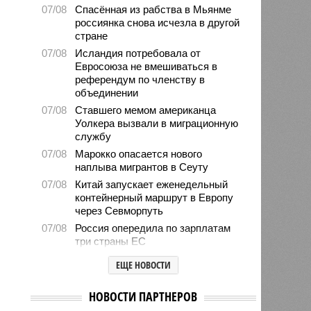
07/08
Спасённая из рабства в Мьянме
россиянка снова исчезла в другой
стране
07/08
Исландия потребовала от
Евросоюза не вмешиваться в
референдум по членству в
объединении
07/08
Ставшего мемом американца
Уолкера вызвали в миграционную
службу
07/08
Марокко опасается нового
наплыва мигрантов в Сеуту
07/08
Китай запускает еженедельный
контейнерный маршрут в Европу
через Севморпуть
07/08
Россия опередила по зарплатам
три страны ЕС
07/08
Александр Лукашенко призвал
ЕЩЕ НОВОСТИ
белорусов скупать пустующие
избы
НОВОСТИ ПАРТНЕРОВ
07/08
Девушка объяснила убийство