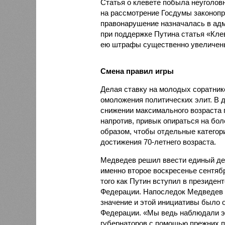
Статья о клевете побыла неуголов
на рассмотрение Госдумы законопро
правонарушение назначалась в адм
при поддержке Путина статья «Кле
ею штрафы существенно увеличен
Смена правил игры
Делая ставку на молодых соратник
омоложения политических элит. В д
снижении максимального возраста г
напротив, привык опираться на бо
образом, чтобы отдельные категор
достижения 70-летнего возраста.
Медведев решил ввести единый день
именно второе воскресенье сентяб
того как Путин вступил в президен
Федерации. Напоследок Медведев 
значение и этой инициативы было 
Федерации. «Мы ведь наблюдали эт
губернаторов с помощью прежних п