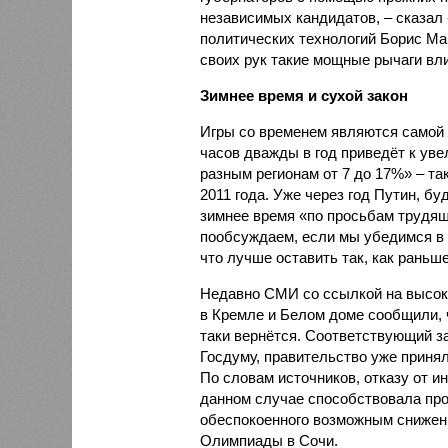
независимых кандидатов, – сказал
политических технологий Борис Мак
своих рук такие мощные рычаги вли
Зимнее время и сухой закон
Игры со временем являются самой 
часов дважды в год приведёт к уве
разным регионам от 7 до 17%» – та
2011 года. Уже через год Путин, б
зимнее время «по просьбам трудящ
пообсуждаем, если мы убедимся в 
что лучше оставить так, как раньше
Недавно СМИ со ссылкой на высок
в Кремле и Белом доме сообщили, 
таки вернётся. Соответствующий за
Госдуму, правительство уже приня
По словам источников, отказу от 
данном случае способствовала пр
обеспокоенного возможным снижен
Олимпиады в Сочи.