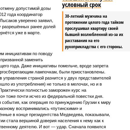
условный срок
 отмену допустимой дозы
012 года координатор
30-летний мужчина на
Лысаков уверенно заявил,
протяжении целого года тайком
ту разрешённых ранее долей
прослушивал квартиру своей
рнётся уже в марте.
бывшей возлюбленной из-за их
расставания на его
рукоприкладства с его стороны.
им инициативам по поводу
 призванной заменить
его года. Даже инициативы помельче, вроде запрета
ергосберегающим лампочкам, были приостановлены.
в управления страной разнится у двух представителей
ышло из употребления) не только в мелочах, но и в
 Практически полностью заморожен курс на
о» тоже почти исчез из федеральной повестки дня.
события, как операция по принуждению Грузии к миру
о-разному воспринимались «путинскими» и
нные в конце президентства Медведева, показывали,
ии стала вершиной доверия населения к нему как к
венному деятелю. И вот — удар. Сначала появился