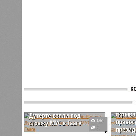
К
В Сури
Экс-президента
обстоя
Филиппин Родриго
скрыва
Дутерте взяли под
правос
1861
стражу МУС в Гааге
0
презид
Экс-президент Филиппин Родриго