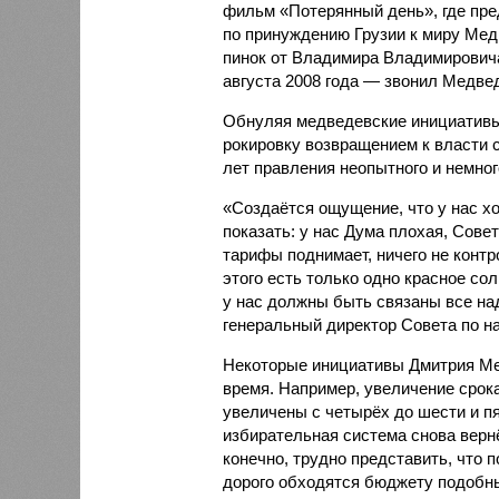
фильм «Потерянный день», где пре
по принуждению Грузии к миру Мед
пинок от Владимира Владимировича»
августа 2008 года — звонил Медве
Обнуляя медведевские инициативы,
рокировку возвращением к власти 
лет правления неопытного и немно
«Создаётся ощущение, что у нас хо
показать: у нас Дума плохая, Сове
тарифы поднимает, ничего не контр
этого есть только одно красное с
у нас должны быть связаны все на
генеральный директор Совета по н
Некоторые инициативы Дмитрия Ме
время. Например, увеличение срок
увеличены с четырёх до шести и пя
избирательная система снова вернё
конечно, трудно представить, что
дорого обходятся бюджету подобны