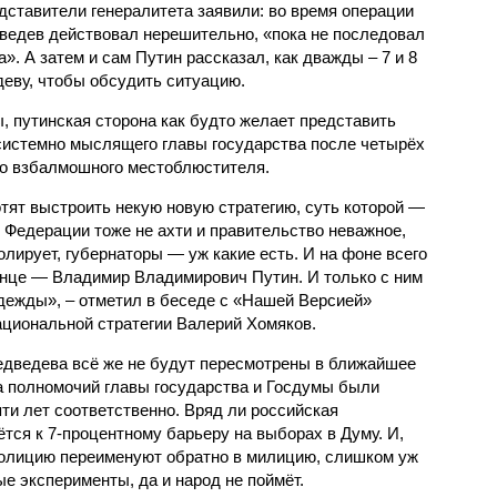
дставители генералитета заявили: во время операции
ведев действовал нерешительно, «пока не последовал
. А затем и сам Путин рассказал, как дважды – 7 и 8
деву, чтобы обсудить ситуацию.
 путинская сторона как будто желает представить
системно мыслящего главы государства после четырёх
го взбалмошного местоблюстителя.
тят выстроить некую новую стратегию, суть которой —
т Федерации тоже не ахти и правительство неважное,
олирует, губернаторы — уж какие есть. И на фоне всего
олнце — Владимир Владимирович Путин. И только с ним
дежды», – отметил в беседе с «Нашей Версией»
ациональной стратегии Валерий Хомяков.
дведева всё же не будут пересмотрены в ближайшее
а полномочий главы государства и Госдумы были
ти лет соответственно. Вряд ли российская
тся к 7-процентному барьеру на выборах в Думу. И,
 полицию переименуют обратно в милицию, слишком уж
е эксперименты, да и народ не поймёт.