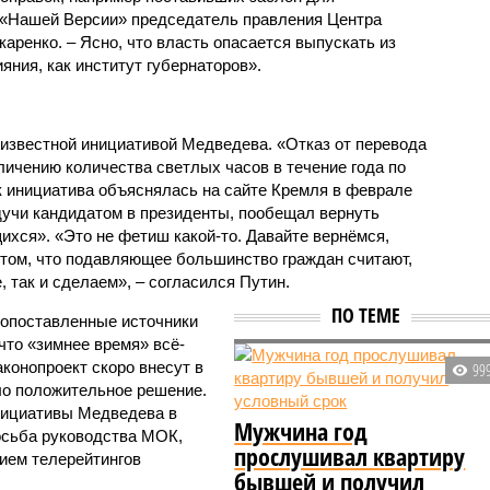
 «Нашей Версии» председатель правления Центра
аренко. – Ясно, что власть опасается выпускать из
яния, как институт губернаторов».
известной инициативой Медведева. «Отказ от перевода
личению количества светлых часов в течение года по
к инициатива объяснялась на сайте Кремля в феврале
удучи кандидатом в президенты, пообещал вернуть
ихся». «Это не фетиш какой-то. Давайте вернёмся,
том, что подавляющее большинство граждан считают,
, так и сделаем», – согласился Путин.
ПО ТЕМЕ
опоставленные источники
что «зимнее время» всё-
конопроект скоро внесут в
99
ло положительное решение.
инициативы Медведева в
Мужчина год
осьба руководства МОК,
прослушивал квартиру
ием телерейтингов
бывшей и получил