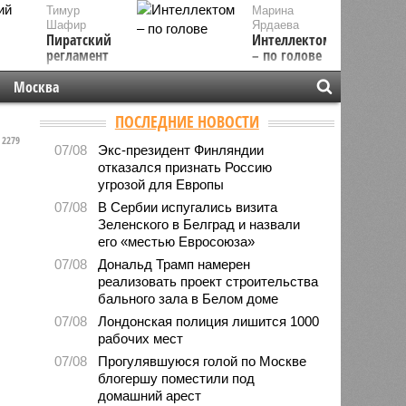
Тимур
Марина
Шафир
Ярдаева
Пиратский
Интеллектом
регламент
– по голове
Москва
ПОСЛЕДНИЕ НОВОСТИ
2279
07/08
Экс-президент Финляндии
отказался признать Россию
угрозой для Европы
07/08
В Сербии испугались визита
Зеленского в Белград и назвали
его «местью Евросоюза»
07/08
Дональд Трамп намерен
реализовать проект строительства
бального зала в Белом доме
07/08
Лондонская полиция лишится 1000
рабочих мест
07/08
Прогулявшуюся голой по Москве
блогершу поместили под
домашний арест