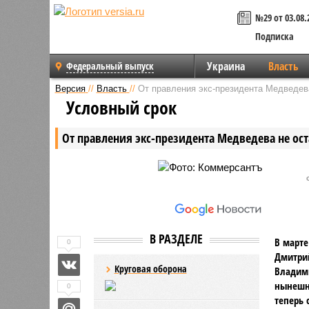
№29 от 03.08.
Подписка
Украина
Власть
Федеральный выпуск
Версия
//
Власть
//
От правления экс-президента Медведева
Условный срок
От правления экс-президента Медведева не ост
В РАЗДЕЛЕ
В марте
0
Дмитрий
Круговая оборона
Владими
нынешни
0
теперь 