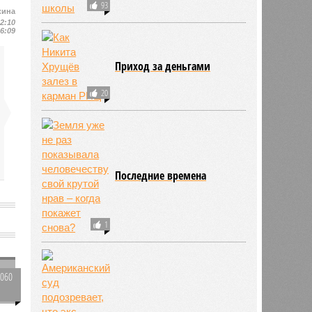
93
кина
12:10
16:09
Приход за деньгами
20
Последние времена
1
2060
0