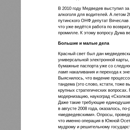
В 2010 году Медведев выступил за
алкоголя для водителей. А летом 2
путинского ОНФ депутат Вячеслав 
что уже ведётся работа по возвра
промилле. К этому вопросу Дума ве
Большие и малые дела
Красный свет был дан медведевск
универсальной электронной карты,
бумажные паспорта уже со следующ
ламп накаливания и перехода к эн
Выяснилось, что видение процессо
тандема (это слово, кстати, тоже в
крупных стратегических вопросах.
модернизацию, наукоград «Сколков
Даже такие требующие единодушия 
в августе 2008 года, оказалось, п
«медведевскими». Опросы, проведё
что именно операция в Южной Осет
мудрому и решительному государст