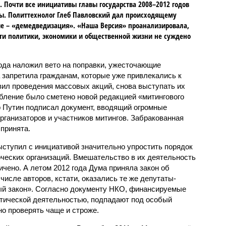
 Почти все инициативы главы государства 2008–2012 годов
ы. Политтехнолог Глеб Павловский дал происходящему
е – «демедведизация». «Наша Версия» проанализировала,
ти политики, экономики и общественной жизни не суждено
ода наложил вето на поправки, ужесточающие
 запретила гражданам, которые уже привлекались к
вил проведения массовых акций, снова выступать их
бление было сметено новой редакцией «митингового
р Путин подписал документ, вводящий огромные
рганизаторов и участников митингов. Забракованная
принята.
ыступил с инициативой значительно упростить порядок
рческих организаций. Вмешательство в их деятельность
ичено. А летом 2012 года Дума приняла закон об
числе авторов, кстати, оказались те же депутаты-
ый закон». Согласно документу НКО, финансируемые
тической деятельностью, подпадают под особый
о проверять чаще и строже.