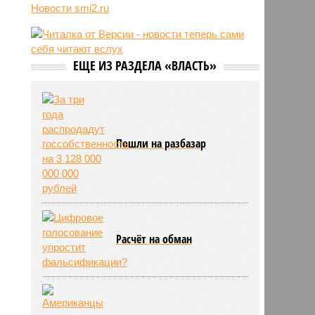
трёхмесячного сына
Новости smi2.ru
07/08
Сергей Миронов выступил за
увеличение пенсий детям,
потерявшим родителей
ЕЩЕ ИЗ РАЗДЕЛА «ВЛАСТЬ»
07/08
Финляндия захотела использовать
приграничные болота против
России
Пошли на разбазар
Расчёт на обман