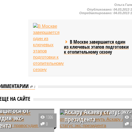
Ольга Гал
Опубликовано:
04.03.2013 
Отредактировано:
04.03.2013 
В Москве завершается один
из ключевых этапов подготовки
к отопительному сезону
ОММЕНТАРИИ
0
наме расследуют
Киргизский парламент
ЕЩЕ НА САЙТЕ
тельства смерти
отказывается вернуть
вшегося от
Аскару Акаеву статус экс-
удия экс-
1306
президента
ента
0
От Акаева была направлена