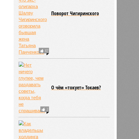
Поворот Чигиринского
308
о
87
О чём «токует» Токаев?
2