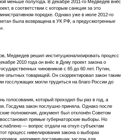
ной меньше полугода. В декабре 2011-го Медведев внёс
ект, в соответствии с которым санкция за это
инистративном порядке. Однако уже в июле 2012-го
вета» была возвращена в УК РФ, а предусмотренные
ы.
ов, Медведев решил институционализировать процесс
екабре 2010 года он внёс в Думу проект закона о
осударственных чиновников с 65 до 60 лет. Путин,
лее опытных товарищей. Он скорректировал закон таким
ии госслужащих могли трудиться на благо России до
 голосования, который проходил бы раз в год, а
ря. Госдума закон послушно приняла. Однако после
тские полномочия, документ был отклонён Советом
восстановил прямые губернаторские выборы. Но
ослаблено — вопрос отдали на откуп субъектам
от процесс нивелирования закона о выборах
оправок, например поставивших заслон для