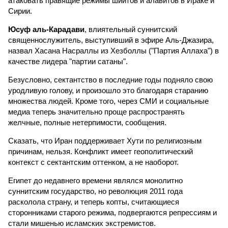
атаковать правящие режимы шиитов и алавитов в Ираке и
Сирии.
Юсуф аль-Карадави
, влиятельный суннитский
священнослужитель, выступивший в эфире Аль-Джазира,
назвал Хасана Насраллы из Хезболлы ("Партия Аллаха") в
качестве лидера "партии сатаны".
Безусловно, сектантство в последние годы подняло свою
уродливую голову, и произошло это благодаря старанию
множества людей. Кроме того, через СМИ и социальные
медиа теперь значительно проще распространять
желчные, полные нетерпимости, сообщения.
Сказать, что Иран поддерживает Хути по религиозным
причинам, нельзя. Конфликт имеет геополитический
контекст с сектантским оттенком, а не наоборот.
Египет до недавнего времени являлся монолитно
суннитским государство, но революция 2011 года
расколола страну, и теперь копты, считающиеся
сторонниками старого режима, подвергаются репрессиям и
стали мишенью исламских экстремистов.