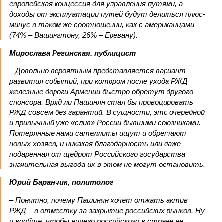
европейская концессия для управления путями, а
доходы от эксплуатации путей будут делиться плюс-
минус в таком же соотношении, как с американцами
(74% – Вашингтону, 26% – Еревану).
Мирослава Регинская, публицист
– Довольно вероятным представляется вариант
развития событий, при котором после ухода РЖД
железные дороги Армении быстро обретут другого
спонсора. Вряд ли Пашинян стал бы провоцировать
РЖД совсем без гарантий. В сущности, это очередной
и привычный уже «слив» России бывшими союзниками.
Потерянные нами сателлиты ищут и обретают
новых хозяев, и никакая благодарность или даже
подаренная от щедрот Российского государства
значительная выгода их в этом не могут остановить.
Юрий Баранчик, политолог
– Понятно, почему Пашинян хочет отжать актив
РЖД – в отместку за закрытие российских рынков. Ну
и вообще, чтобы ничего российского в стране не