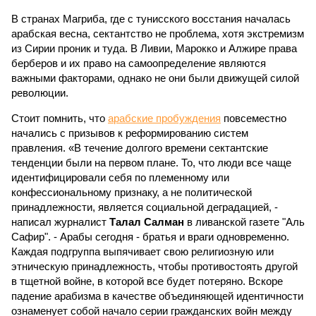
В странах Магриба, где с тунисского восстания началась
арабская весна, сектантство не проблема, хотя экстремизм
из Сирии проник и туда. В Ливии, Марокко и Алжире права
берберов и их право на самоопределение являются
важными факторами, однако не они были движущей силой
революции.
Стоит помнить, что
арабские пробуждения
повсеместно
начались с призывов к реформированию систем
правления. «В течение долгого времени сектантские
тенденции были на первом плане. То, что люди все чаще
идентифицировали себя по племенному или
конфессиональному признаку, а не политической
принадлежности, является социальной деградацией, -
написал журналист
Талал Салман
в ливанской газете "Аль
Сафир". - Арабы сегодня - братья и враги одновременно.
Каждая подгруппа выпячивает свою религиозную или
этническую принадлежность, чтобы противостоять другой
в тщетной войне, в которой все будет потеряно. Вскоре
падение арабизма в качестве объединяющей идентичности
ознаменует собой начало серии гражданских войн между