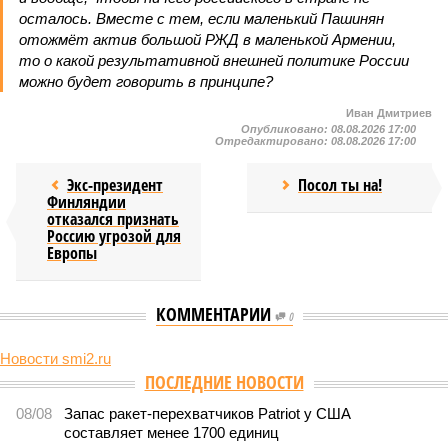
осталось. Вместе с тем, если маленький Пашинян
отожмёт актив большой РЖД в маленькой Армении,
то о какой результативной внешней политике России
можно будет говорить в принципе?
Иван Дмитриев
Опубликовано:
08.08.2026 17:00
Отредактировано:
08.08.2026 17:00
Экс-президент
Посол ты на!
Финляндии
отказался признать
Россию угрозой для
Европы
КОММЕНТАРИИ
0
Новости smi2.ru
Версия
//
Конфликт
//
В нескольких станциях от уже сданного
«Сказочного леса» пайщики ЖК «Станция Л» продолжают ждать от
компании Capital Group начала реальной достройки
539