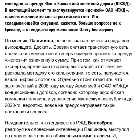
ежегодно за аренду Южно-Кавказской железной дороги (ЮКЖД).
В настоящий момент та эксплуатируется «дочкой» ОАО «РЖД»,
причём исключительно за российский счёт. И в
складывающейся ситуации, кажется, больше вопросов не к
Еревану, а к гендиректору монополии Олегу Белозёрову.
По мнению
Пашиняна
, он не высказал ничего из ряда вон
выходящего. Дескать, Ереван считает транспортную сеть
своей собственностью и теперь намерен просить за аренду
«железки» означенную сумму. При этом, как отмечают
эксперты, армянская сторона, выставляя этот счёт, не
раскрыла методику его калькуляции, то есть, получается,
взяла цифры с потолка. Отдельно стоит отметить, что
заключённый в 2008 году между Арменией и ОАО «РЖД»
концессионный договор, согласно которому российская
компания получила в управление «железку» республики до
2038-го, вероятно, вовсе не предусматривает такой
постановки вопроса.
Неудивительно, что гендиректор РЖД
Белозёров
,
реагируя на словесные интервенции Пашиняна, выступил
со словно растерянно-обиженным комментарием. И,