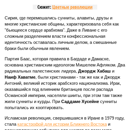
Сюжет:
Цветные революции
Сирия, где перемешались сунниты, алавиты, друзы и
многие христианские общины, характеризовала себя как
"бьющееся сердце арабизма". Даже в Ливане с его
сложным разделением власти конфессиональная
идентичность оставалась личным делом, а смешанные
браки были обычным явлением.
Партия Баас, которая правила в Багдаде и Дамаске,
основана христианским идеологом Мишелем Афляком. Два
радикальных палестинских лидера,
Джордж Хабаш
и
Наиф Хаватме
, были христианами - так же как и Джордж
Антоний, великий историк арабского национализма. Ирак,
оказавшийся под влиянием британцев после распада
Османской империи, населяли шииты, при этом там также
жили сунниты и курды. При
Саддаме Хусейне
сунниты
попытались их кооптировать.
Исламская революция, свершившаяся в Иране в 1979 году,
стала
катастрофой для истории Ближнего Востока
и