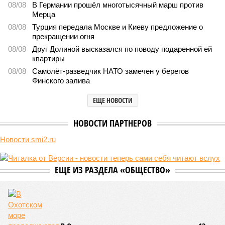
«Станция ожидания» для дольщиков
В нескольких станциях от уже сданного «Сказочного
леса» пайщики ЖК «Станция Л» продолжают ждать от
компании Capital Group начала реальной достройки
В нескольких станциях от уже сданного «Сказочного леса» пайщики ЖК
«Станция Л» продолжают ждать от компании Capital Group начала
реальной достройки (изображение сгенерировано ИИ)
Пока в Ярославском районе СВАО дольщики «Сказочного леса»
уже получают ключи – в мае 2026 года были получены
заключение о соответствии проектной документации и
разрешение на ввод жилищного комплекса в эксплуатацию –
совсем недалеко, в паре станций метро южнее, на Люблинской
улице, картина, можно сказать, прямо противоположная.