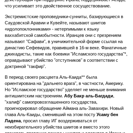
что усиливает это двойственное сосуществование.
Экстремистские проповедники-сунниты, базирующиеся в
Саудовской Аравии и Кувейте, называют шиитов
«идолопоклонниками» - нетерпимыми к языку
ваххабитской самобытности. Иранцев они с презрением
называют "Сафави", в уничижительной форме ссылая на
династию Сефевидов, правившей в 16-м веке. Фанатичные
джихадисты, такие как боевики "Исламского государства"*,
оправдывают убийство "отступников" в соответствии с
доктриной "такфир".
В период своего расцвета Аль-Каида** была
ориентирована на "дальнего врага", в частности, Америку.
Но "Исламское государство" уделяет не меньше внимания
антишиитским настроениям.
Абу Бакр аль-Багдади
,
"халиф" самопровозглашенного государства,
проигнорировал обращение Аймана аль-Завахири. Новый
глава Аль-Каиды, сменивший на этом посту
Усаму бен
Ладена
, просил главу ИГ воздерживаться от
неизбирательного убийства шиитов и вместо этого