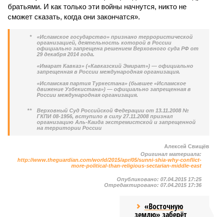
братьями. И как только эти войны начнутся, никто не
сможет сказать, когда они закончатся».
*
«Исламское государство» признано террористической
организацией, деятельность которой в России
официально запрещена решением Верховного суда РФ от
29 декабря 2014 года.
«Имарат Кавказ» («Кавказский Эмират») — официально
запрещенная в России международная организация.
«Исламская партия Туркестана» (бывшее «Исламское
движение Узбекистана») — официально запрещенная в
России международная организация.
**
Верховный Суд Российской Федерации от 13.11.2008 №
ГКПИ 08-1956, вступило в силу 27.11.2008 признал
организацию Аль-Каида экстремистской и запрещенной
на территории России
Алексей Свищёв
Оригинал материала:
http://www.theguardian.com/world/2015/apr/05/sunni-shia-why-conflict-
more-political-than-religious-sectarian-middle-east
Опубликовано:
07.04.2015 17:25
Отредактировано:
07.04.2015 17:36
«Восточную
землю» заберёт