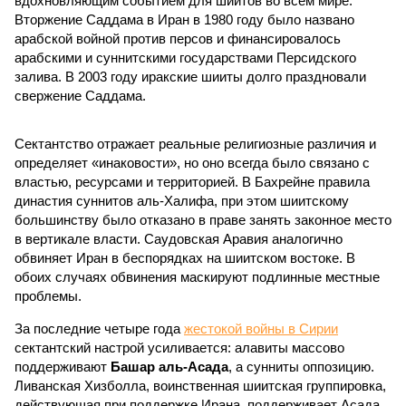
вдохновляющим событием для шиитов во всем мире.
Вторжение Саддама в Иран в 1980 году было названо
арабской войной против персов и финансировалось
арабскими и суннитскими государствами Персидского
залива. В 2003 году иракские шииты долго праздновали
свержение Саддама.
Сектантство отражает реальные религиозные различия и
определяет «инаковости», но оно всегда было связано с
властью, ресурсами и территорией. В Бахрейне правила
династия суннитов аль-Халифа, при этом шиитскому
большинству было отказано в праве занять законное место
в вертикале власти. Саудовская Аравия аналогично
обвиняет Иран в беспорядках на шиитском востоке. В
обоих случаях обвинения маскируют подлинные местные
проблемы.
За последние четыре года
жестокой войны в Сирии
сектантский настрой усиливается: алавиты массово
поддерживают
Башар аль-Асада
, а сунниты оппозицию.
Ливанская Хизболла, воинственная шиитская группировка,
действующая при поддержке Ирана, поддерживает Асада,