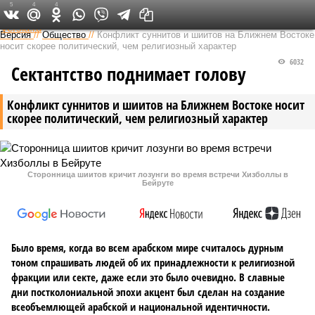
5
4
4
Федеральный выпуск
Версия
//
Общество
//
Конфликт суннитов и шиитов на Ближнем Востоке
носит скорее политический, чем религиозный характер
6032
Сектантство поднимает голову
Конфликт суннитов и шиитов на Ближнем Востоке носит
скорее политический, чем религиозный характер
Сторонница шиитов кричит лозунги во время встречи Хизболлы в
Бейруте
Было время, когда во всем арабском мире считалось дурным
тоном спрашивать людей об их принадлежности к религиозной
фракции или секте, даже если это было очевидно. В славные
дни постколониальной эпохи акцент был сделан на создание
всеобъемлющей арабской и национальной идентичности.