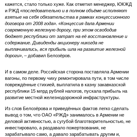
кажется, стало только хуже. Как отметил менеджер, ЮКЖД
и РЖД
«последовательно и в полном объёме исполняют
взятые на себя обязательства в рамках концессионного
договора от 2008 года». «Концессия дала Армении
современную железную дорогу, при этом освободив
бюджет республики от затрат на её восстановление и
содержание. Дивиденды акционеру никогда не
выплачивались, вся прибыль шла на развитие железной
дороги»
, – добавил Белозёров.
И в самом деле. Российская сторона поставляла Армении
вагоны, по первому чиху ремонтировала пути, в том числе
повреждённые стихией, выплатила в казну закавказской
республики 15 млрд рублей налогов, пускала прибыль на
развитие местной железнодорожной инфраструктуры.
Из слов Белозёрова и приведённых фактов легко сделать
вывод о том, что ОАО «РЖД» занималось в Армении не
деловой активностью, а сугубой благотворительностью, не
инвестировало, а раздавало пожертвования, не
зарабатывало само, а давало зарабатывать другим и,