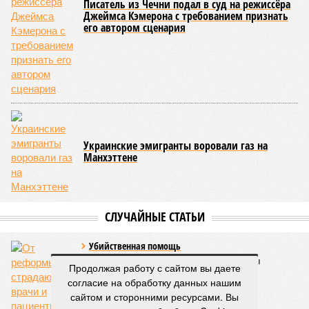
дольщики не видят. Ни Capital Group, ни кураторы
строительства не подтверждают ни соблюдения графика
строительства, ни объёма фактически выполненных работ.
Напрашивается закономерный вопрос: если
декларируемая «Capital Group модель (достраивать
проблемные объекты SSD») сработала на
Лосиноостровской, почему она не масштабируется на
Люблино? И означает ли отсутствие техники на площадке,
что в реальности подрядчик по «Станции Л» ещё даже не
определён?
Митинги
и палаточные лагеря у объекта в
2025–2026 годах, похоже, не изменили ситуацию.
«В
последние месяцы в личном общении нам перестали
называть даже ориентировочные сроки»
, – рассказывают
расстроенные дольщики.
Казалось бы, формально ответственность по
достраиванию объекта распределена. Seven Suns
Продолжая работу с сайтом вы даете
Development – банкрот, часть его структур признана
согласие на обработку данных нашим
несостоятельной ещё в 2024 году, бенефициар компании
сайтом и сторонними ресурсами. Вы
находится под следствием по ст. 200.3 УК РФ. Достройку