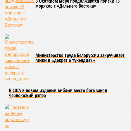
Сюжет:
Недвижимость
ЖК «Светлый мир «Станция Л»: та же группа компаний-
банкрот Seven Suns Development, та же
анонсированная
схема достройки через Capital Group осенью 2024 года, но
за прошедшие два года результатов, по словам дольщиков,
практически не видно. По
информации
из профильных
порталов, первую очередь ЖК строители обещают сдать к
декабрю 2026 г., вторую – к марту 2028-го. Но никто при
этом из кураторов стройки не задается вопросом: как эти
сроки должны материализоваться? На строительной
площадке, по свидетельствам дольщиков, регулярно
бывающих у забора, какая-либо техника отсутствует. Ни
бетононасосов, ни работающих кранов, ни признаков
мобилизации подрядчиков. При том, что до «декабря 2026»
осталось менее полугода.
Если в «Сказочном лесу» техзаказчик публично
отчитывался о поэтапной готовности – 90%, затем 97%, с
конкретными инженерными работами (усиление
монолитных конструкций, устранение проектных ошибок) –
то по «Станции Л» подобной публичной отчётности