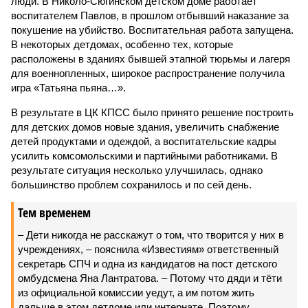
люди. В Николо-Сюгинском детском доме работает
воспитателем Павлов, в прошлом отбывший наказание за
покушение на убийство. Воспитательная работа запущена.
В некоторых детдомах, особенно тех, которые
расположены в зданиях бывшей этапной тюрьмы и лагеря
для военнопленных, широкое распространение получила
игра «Татьяна пьяна…».
В результате в ЦК КПСС было принято решение построить
для детских домов новые здания, увеличить снабжение
детей продуктами и одеждой, а воспитательские кадры
усилить комсомольскими и партийными работниками. В
результате ситуация несколько улучшилась, однако
большинство проблем сохранилось и по сей день.
Тем временем
– Дети никогда не расскажут о том, что творится у них в
учреждениях, – пояснила «Известиям» ответственный
секретарь СПЧ и одна из кандидатов на пост детского
омбудсмена Яна Лантратова. – Потому что дяди и тёти
из официальной комиссии уедут, а им потом жить
дальше в этом детдоме или интернате. Поэтому