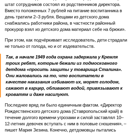
штат сотрудников состоял из родственников директора.
Вместо положенных 7 рублей на питание воспитанника в
день тратили 2–3 рубля. Вещами из детского дома
снабжались работники района, в частности районный
прокурор взял из детского дома материал себе на брюки».
При этом, как подчёркивает исследователь, дети страдали
не только от голода, но и от издевательств.
Так, в начале 1949 года охрана задержала у Кремля
троих ребят, которые бежали из подмосковного
детдома «просить защиты у товарища Сталина».
Они жаловались на то, что воспитатели в
качестве наказания избивают их, морят голодом,
сажают в карцер, обливают водой, привязывают к
кроватям и даже насилуют.
Последнее вряд ли было единичным фактом. «Директор
Рождественского детского дома (Ставропольский край) в
течение долгого времени угрозами и силой заставлял 10–
12-летних девочек вступать с ним в половые сношения», –
пишет Мария Зезина. Конечно, детдомовцы пытались