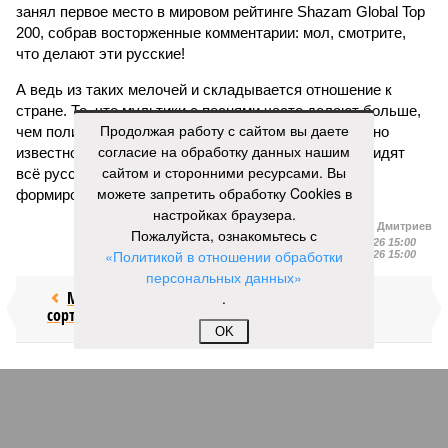
занял первое место в мировом рейтинге Shazam Global Top
200, собрав восторженные комментарии: мол, смотрите,
что делают эти русские!
А ведь из таких мелочей и складывается отношение к
стране. То, что мультики с песнями часто делают больше,
Продолжая работу с сайтом вы даете
чем политики своими речами, профессионалам давно
согласие на обработку данных нашим
известно. Но заявлять о том, что за границей ненавидят
сайтом и сторонними ресурсами. Вы
всё русское, конечно, намного проще, чем умело
можете запретить обработку Cookies в
формировать нужный имидж.
настройках браузера.
Иван Дмитриев
Пожалуйста, ознакомьтесь с
Опубликовано:
09.08.2026 15:00
«Политикой в отношении обработки
Отредактировано:
09.08.2026 15:00
персональных данных»
Мочить в
Сплошная
.
сортире
китайШИНА
OK
КОММЕНТАРИИ
0
Новости smi2.ru
Версия
//
Украина
//
Киев перешёл к террору гражданских, пора давать