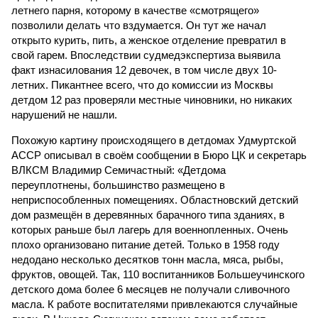
летнего парня, которому в качестве «смотрящего»
позволили делать что вздумается. Он тут же начал
открыто курить, пить, а женское отделение превратил в
свой гарем. Впоследствии судмедэкспертиза выявила
факт изнасилования 12 девочек, в том числе двух 10-
летних. Пикантнее всего, что до комиссии из Москвы
детдом 12 раз проверяли местные чиновники, но никаких
нарушений не нашли.
Похожую картину происходящего в детдомах Удмуртской
АССР описывал в своём сообщении в Бюро ЦК и секретарь
ВЛКСМ Владимир Семичастный: «Детдома
переуплотнены, большинство размещено в
неприспособленных помещениях. Областновский детский
дом размещён в деревянных барачного типа зданиях, в
которых раньше был лагерь для военнопленных. Очень
плохо организовано питание детей. Только в 1958 году
недодано несколько десятков тонн масла, мяса, рыбы,
фруктов, овощей. Так, 110 воспитанников Большеучинского
детского дома более 6 месяцев не получали сливочного
масла. К работе воспитателями привлекаются случайные