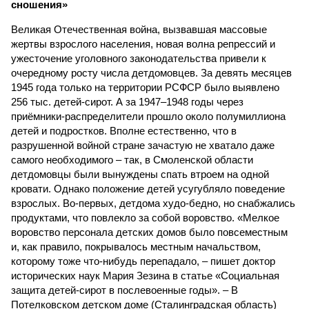
сношения»
Великая Отечественная война, вызвавшая массовые
жертвы взрослого населения, новая волна репрессий и
ужесточение уголовного законодательства привели к
очередному росту числа детдомовцев. За девять месяцев
1945 года только на территории РСФСР было выявлено
256 тыс. детей-сирот. А за 1947–1948 годы через
приёмники-распределители прошло около полумиллиона
детей и подростков. Вполне естественно, что в
разрушенной войной стране зачастую не хватало даже
самого необходимого – так, в Смоленской области
детдомовцы были вынуждены спать втроем на одной
кровати. Однако положение детей усугубляло поведение
взрослых. Во-первых, детдома худо-бедно, но снабжались
продуктами, что повлекло за собой воровство. «Мелкое
воровство персонала детских домов было повсеместным
и, как правило, покрывалось местным начальством,
которому тоже что-нибудь перепадало, – пишет доктор
исторических наук Мария Зезина в статье «Социальная
защита детей-сирот в послевоенные годы». – В
Потелковском детском доме (Сталинградская область)