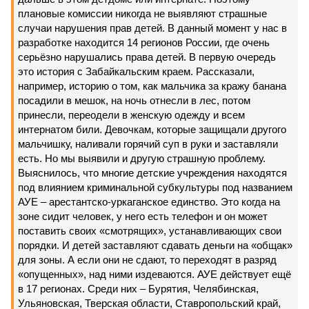
плановые комиссии никогда не выявляют страшные
случаи нарушения прав детей. В данный момент у нас в
разработке находится 14 регионов России, где очень
серьёзно нарушались права детей. В первую очередь
это история с Забайкальским краем. Рассказали,
например, историю о том, как мальчика за кражу банана
посадили в мешок, на ночь отнесли в лес, потом
принесли, переодели в женскую одежду и всем
интернатом били. Девочкам, которые защищали другого
мальчишку, наливали горячий суп в руки и заставляли
есть. Но мы выявили и другую страшную проблему.
Выяснилось, что многие детские учреждения находятся
под влиянием криминальной субкультуры под названием
АУЕ – арестантско-уркаганское единство. Это когда на
зоне сидит человек, у него есть телефон и он может
поставить своих «смотрящих», устанавливающих свои
порядки. И детей заставляют сдавать деньги на «общак»
для зоны. А если они не сдают, то переходят в разряд
«опущенных», над ними издеваются. АУЕ действует ещё
в 17 регионах. Среди них – Бурятия, Челябинская,
Ульяновская, Тверская области, Ставропольский край,