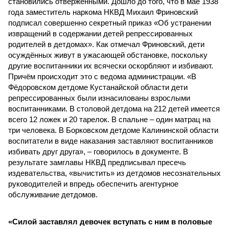
становились отверженными. Дошло до того, что в мае 1938
года заместитель наркома НКВД Михаил Фриновский
подписал совершенно секретный приказ «Об устранении
извращений в содержании детей репрессированных
родителей в детдомах». Как отмечал Фриновский, дети
осуждённых живут в ужасающей обстановке, поскольку
другие воспитанники их всячески оскорбляют и избивают.
Причём происходит это с ведома администрации. «В
Фёдоровском детдоме Кустанайской области дети
репрессированных были изнасилованы взрослыми
воспитанниками. В столовой детдома на 212 детей имеется
всего 12 ложек и 20 тарелок. В спальне – один матрац на
три человека. В Борковском детдоме Калининской области
воспитатели в виде наказания заставляют воспитанников
избивать друг друга», – говорилось в документе. В
результате замглавы НКВД предписывал пресечь
издевательства, «вычистить» из детдомов несознательных
руководителей и впредь обеспечить агентурное
обслуживание детдомов.
«Силой заставлял девочек вступать с ним в половые