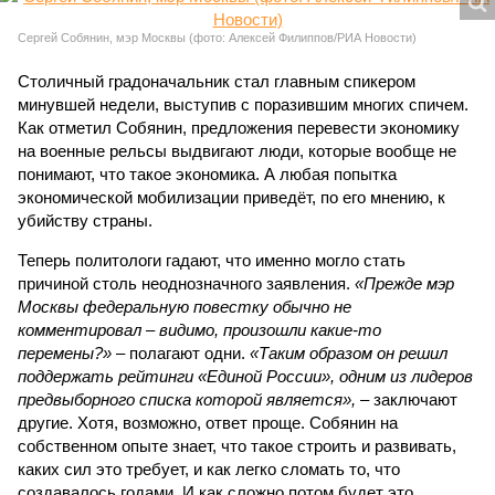
Сергей Собянин, мэр Москвы (фото: Алексей Филиппов/РИА Новости)
Столичный градоначальник стал главным спикером
минувшей недели, выступив с поразившим многих спичем.
Как отметил Собянин, предложения перевести экономику
на военные рельсы выдвигают люди, которые вообще не
понимают, что такое экономика. А любая попытка
экономической мобилизации приведёт, по его мнению, к
убийству страны.
Теперь политологи гадают, что именно могло стать
причиной столь неоднозначного заявления.
«Прежде мэр
Москвы федеральную повестку обычно не
комментировал – видимо, произошли какие-то
перемены?»
– полагают одни.
«Таким образом он решил
поддержать рейтинги «Единой России», одним из лидеров
предвыборного списка которой является»,
– заключают
другие. Хотя, возможно, ответ проще. Собянин на
собственном опыте знает, что такое строить и развивать,
каких сил это требует, и как легко сломать то, что
создавалось годами. И как сложно потом будет это