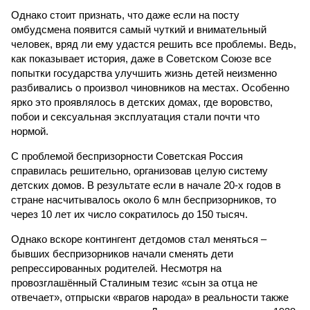
Однако стоит признать, что даже если на посту
омбудсмена появится самый чуткий и внимательный
человек, вряд ли ему удастся решить все проблемы. Ведь,
как показывает история, даже в Советском Союзе все
попытки государства улучшить жизнь детей неизменно
разбивались о произвол чиновников на местах. Особенно
ярко это проявлялось в детских домах, где воровство,
побои и сексуальная эксплуатация стали почти что
нормой.
С проблемой беспризорности Советская Россия
справилась решительно, организовав целую систему
детских домов. В результате если в начале 20-х годов в
стране насчитывалось около 6 млн беспризорников, то
через 10 лет их число сократилось до 150 тысяч.
Однако вскоре контингент детдомов стал меняться –
бывших беспризорников начали сменять дети
репрессированных родителей. Несмотря на
провозглашённый Сталиным тезис «сын за отца не
отвечает», отпрыски «врагов народа» в реальности также