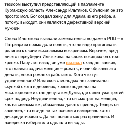
тезисом выступил представляющий в парламенте
Курганскую область Александр Ильтяков. Объяснил он это
просто: мол, Бог создал жену для Адама из его ребра, а
потому, выходит, они являются дефективной версией
мужчин.
Слова Ильтякова вызвали замешательство даже в РПЦ – в
Патриархии прямо дали понять, что не надо притягивать
религию к своим ископаемым воззрениям. Впрочем, вряд
ли это переубедит Ильтякова, на своих позициях он стоит
крепко. Пару лет назад он уже
вызвал
скандал, заявив,
что главная задача женщин – рожать, и они обязаны это
делать, «пока рожалка работает». Хотя что тут
удивительного? Ильтяков с молодых лет занимался
скупкой скота в деревнях, крепко поднялся на
мясоторговле и стал депутатом Думы, где сидит уже третий
срок подряд. Неудивительно, что он смотрит на женщин,
как на свиноматок, обязанных давать приплод. Теперь он
заявляет, что его-де не так поняли и намеренно хотят
дискредитировать. Да нет, поняли как раз правильно. И
наверняка избиратели сделали выводы.