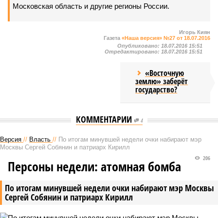
Московская область и другие регионы России.
Игорь Киян
Газета
«Наша версия» №27 от 18.07.2016
Опубликовано:
18.07.2016 15:51
Отредактировано:
18.07.2016 15:51
«Восточную
землю» заберёт
государство?
КОММЕНТАРИИ
4
Версия
//
Власть
//
По итогам минувшей недели очки набирают мэр
Москвы Сергей Собянин и патриарх Кирилл
206
Персоны недели: атомная бомба
По итогам минувшей недели очки набирают мэр Москвы
Сергей Собянин и патриарх Кирилл