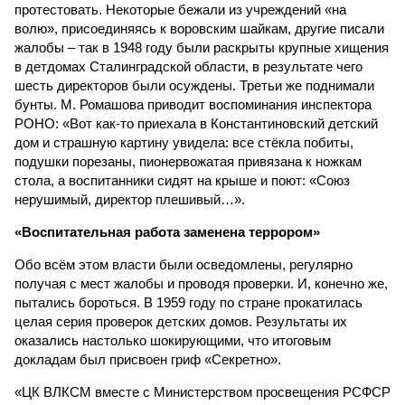
протестовать. Некоторые бежали из учреждений «на
волю», присоединяясь к воровским шайкам, другие писали
жалобы – так в 1948 году были раскрыты крупные хищения
в детдомах Сталинградской области, в результате чего
шесть директоров были осуждены. Третьи же поднимали
бунты. М. Ромашова приводит воспоминания инспектора
РОНО: «Вот как-то приехала в Константиновский детский
дом и страшную картину увидела: все стёкла побиты,
подушки порезаны, пионервожатая привязана к ножкам
стола, а воспитанники сидят на крыше и поют: «Союз
нерушимый, директор плешивый…».
«Воспитательная работа заменена террором»
Обо всём этом власти были осведомлены, регулярно
получая с мест жалобы и проводя проверки. И, конечно же,
пытались бороться. В 1959 году по стране прокатилась
целая серия проверок детских домов. Результаты их
оказались настолько шокирующими, что итоговым
докладам был присвоен гриф «Секретно».
«ЦК ВЛКСМ вместе с Министерством просвещения РСФСР