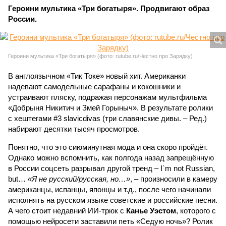
Героини мультика «Три богатыря». Продвигают образ
России.
Героини мультика «Три богатыря» (фото: rutube.ru/Честно про Зарядку)
В англоязычном «Тик Токе» новый хит. Американки
надевают самодельные сарафаны и кокошники и
устраивают пляску, подражая персонажам мультфильма
«Добрыня Никитич и Змей Горыныч». В результате ролики
с хештегами #3 slavicdivas (три славянские дивы. – Ред.)
набирают десятки тысяч просмотров.
Понятно, что это сиюминутная мода и она скоро пройдёт.
Однако можно вспомнить, как полгода назад запрещённую
в России соцсеть разрывал другой тренд – I`m not Russian,
but…
«Я не русский/русская, но…»
, – произносили в камеру
американцы, испанцы, японцы и т.д., после чего начинали
исполнять на русском языке советские и российские песни.
А чего стоит недавний ИИ-трюк с
Канье Уэстом
, которого с
помощью нейросети заставили петь «Седую ночь»? Ролик