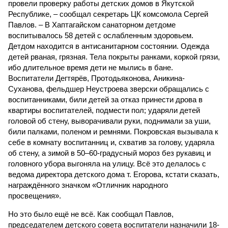
провели проверку работы детских домов в Якутской
Республике, – сообщал секретарь ЦК комсомола Сергей
Павлов. – В Хаптагайском санаторном детдоме
воспитывалось 58 детей с ослабленным здоровьем.
Детдом находится в антисанитарном состоянии. Одежда
детей рваная, грязная. Тела покрыты ранками, коркой грязи,
ибо длительное время дети не мылись в бане.
Воспитатели Дегтярёв, Протодьяконова, Аникина-
Суханова, фельдшер Неустроева зверски обращались с
воспитанниками, били детей за отказ принести дрова в
квартиры воспитателей, подмести пол; ударяли детей
головой об стену, выворачивали руки, поднимали за уши,
били палками, поленом и ремнями. Покровская вызывала к
себе в комнату воспитанниц и, схватив за голову, ударяла
об стену, а зимой в 50–60-градусный мороз без рукавиц и
головного убора выгоняла на улицу. Всё это делалось с
ведома директора детского дома т. Егорова, кстати сказать,
награждённого значком «Отличник народного
просвещения».
Но это было ещё не всё. Как сообщал Павлов,
председателем детского совета воспитатели назначили 18-