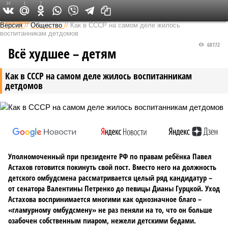
14
1
7
Федеральный выпуск
Версия
//
Общество
//
Как в СССР на самом деле жилось
воспитанникам детдомов
68172
Всё худшее – детям
Как в СССР на самом деле жилось воспитанникам
детдомов
Уполномоченный при президенте РФ по правам ребёнка Павел
Астахов готовится покинуть свой пост. Вместо него на должность
детского омбудсмена рассматривается целый ряд кандидатур –
от сенатора Валентины Петренко до певицы Дианы Гурцкой. Уход
Астахова воспринимается многими как однозначное благо –
«гламурному омбудсмену» не раз пеняли на то, что он больше
озабочен собственным пиаром, нежели детскими бедами.