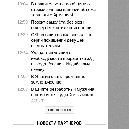
13:04
В правительстве сообщили о
стремительном падении объёма
торговли с Арменией
12:50
Проект самолёта без окон
подвергся критике психологов
12:39
СКР выявил новые эпизоды в
серии похищений девушек
вымогателями
12:34
Хуснуллин заявил о
необходимости проработки ж/д
выхода России к Индийскому
океану
12:05
В Японии опять произошло
землетрясение
12:03
В Египте безработный мужчина
притворялся судьёй и вымогал
деньги
11:55
Учёные назвали неожиданный
ЕЩЕ НОВОСТИ
способ снизить риск развития
диабета
НОВОСТИ ПАРТНЕРОВ
11:39
В европейских аэропортах