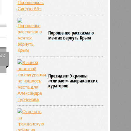
Порошенко рассказал о
мечтах вернуть Крым
1494
0
Президент Украины
«сливает» американских
кураторов