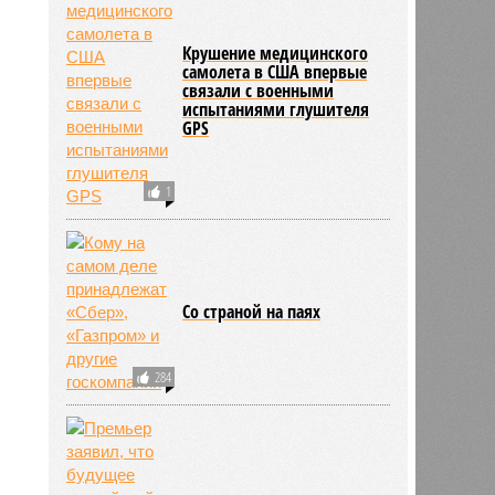
Крушение медицинского
самолета в США впервые
связали с военными
испытаниями глушителя
GPS
1
Со страной на паях
284