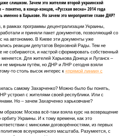
даже слишком. Зачем это жителям второй украинской
 – понятно, в конце-концов, «Русская весна» 2014 года
ь именно в Харькове. Но зачем это мероприятие главе ДНР?
ы, в рамках программы децентрализации Украины,
азработали и приняли пакет документов, позволяющий со
 на автономию. В Киеве эти документы уже
дались реакции депутатов Верховной Рады. Тем не
не не собираются, и настрой сформировать собственный
е меняется. Для жителей Харькова Донецк и Луганск –
ь и не мирным путём, но ДНР и ЛНР сегодня взяли
тому-то столь высок интерес к
«прямой линии» с
билась самому Захарченко? Можно было бы понять,
НР устроил с жителями своей республики. Или с
янами. Но – зачем Захарченко харьковчане?
 образом: Москва всё-таки взяла курс на возвращение
 орбиту Украины. И к тому времени, как это
ответствии с минскими договорённостями, из первых
политиков всеукраинского масштаба. Разумеется, с