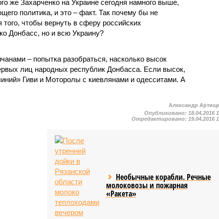
го же Захарченко на Украине сегодня намного выше,
его политика, и это – факт. Так почему бы не
 того, чтобы вернуть в сферу российских
ко Донбасс, но и всю Украину?
вчанами – попытка разобраться, насколько высок
ервых лиц народных республик Донбасса. Если высок,
линий» Гиви и Моторолы с киевлянами и одесситами. А
Александр Артищ
Опубликовано:
18.04.2016 
Отредактировано:
19.04.2016 
Необычные корабли. Речные
молоковозы и пожарная
«Ракета»