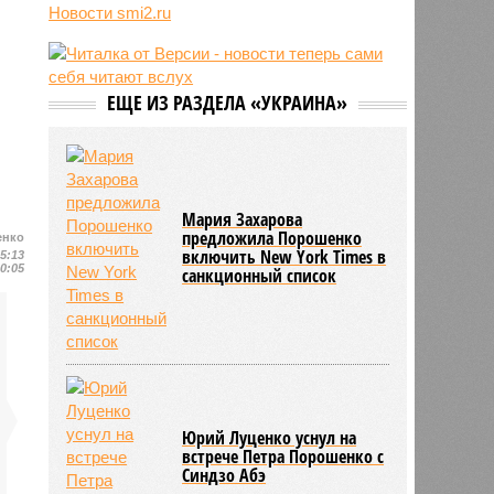
отключили систему биометрии на
Новости smi2.ru
границе из-за очередей
11:14
Люксембург обвинил Евросоюз во
взятии «в заложники» Шенгена
ЕЩЕ ИЗ РАЗДЕЛА «УКРАИНА»
11:04
Генконсульство Испании
выпустило предупреждение для
россиян
Мария Захарова
предложила Порошенко
енко
включить New York Times в
15:13
10:05
санкционный список
Юрий Луценко уснул на
встрече Петра Порошенко с
Синдзо Абэ