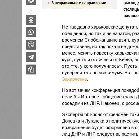
высок, 
В неправильном направлении
столицы
1
началас
Не так давно харьковские депутат
обещанной, но так и не начатой, р
временем Слобожанщине взять курс
представили, но так пока и не дож
менее, менять повестку харьковча
курс, пусть и отличный от Киева, н
это «те, у кого получилось». Пуст
суверенитета по максимуму. Вот по
Захарченко
.
Но вот зачем конференция понадо
если бы Интернет-общение глава Д
соседями из ЛНР. Наконец, с росси
Эксперты объясняют феномен таким
Донецка и Луганска в политическую
возвращение будет оформлено в со
лиц ДНР и ЛНР следует вырастить 