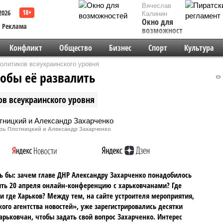
Вячеслав
2026
Калинин
Окно для
Реклама
возможностей
Конфликт
Общество
Бизнес
Спорт
Культура
политиков всеукраинского уровня
тобы её развалить
ов всеукраинского уровня
рь Плотницкий и Александр Захарченко
ь бы: зачем главе ДНР Александру Захарченко понадобилось
ть 20 апреля онлайн-конференцию с харьковчанами? Где
и где Харьков? Между тем, на сайте устроителя мероприятия,
ого агентства новостей», уже зарегистрировались десятки
арьковчан, чтобы задать свой вопрос Захарченко. Интерес