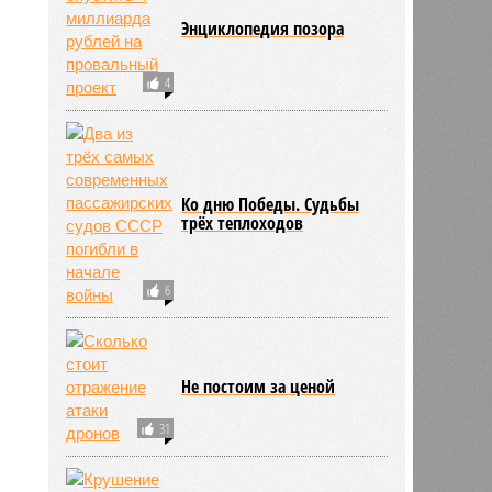
Энциклопедия позора
4
Ко дню Победы. Судьбы
трёх теплоходов
6
Не постоим за ценой
31