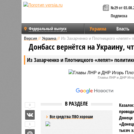
№29 от 03.08.
Подписка
Украина
Власть
Федеральный выпуск
Версия
//
Украина
//
Из Захарченко и Плотницкого «лепят» 
Донбасс вернётся на Украину, ч
Из Захарченко и Плотницкого «лепят» политик
Главы ЛНР и ДНР Иго
В РАЗДЕЛЕ
Казалос
0
проводи
Все средства ПВО хороши
Донецк 
«Донецк
1
тысяч х