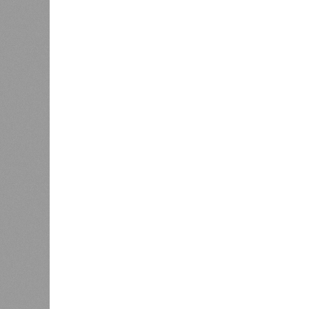
угрозой для Европы
К