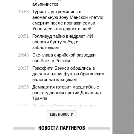
альпинистов
10:53
Туристы устремились в
аномальную зону Манской «петли
смерти» после пропажи семьи
Усольцевых и других людей
10:51
Голливуд тайно внедряет ИИ
вопреки бунту звёзд и
забастовкам
10:48
Экс-глава сирийской разведки
нашёлся в России
10:37
Граффити Бэнкси обошлись в
десятки тысяч фунтов британским
налогоплательщикам
10:35
Демпартия готовит масштабные
расследования против Дональда
Трампа
10:23
Закрытие Ормузского пролива
перекроило карту мирового
ЕЩЕ НОВОСТИ
нефтяного рынка
10:21
Принца Эндрю ждут королевские
НОВОСТИ ПАРТНЕРОВ
похороны