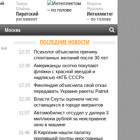
Тимур
Марина
Шафир
Ярдаева
Пиратский
Интеллектом
регламент
– по голове
Москва
ПОСЛЕДНИЕ НОВОСТИ
1639
12:37
Психолог объяснила причину
спонтанных желаний после 30 лет
12:36
Американцы охотно покупают
фляжки с красной звездой и
надписью «КГБ СССР»
12:29
Финляндия объяснила свой отказ
передавать Украине ракеты Patriot
12:26
Власти Сеуты оценили число
остающихся в городе мигрантов
11:57
Автомобилист отсудил у дилера 3
миллиона рублей за неисправное
окно в машине
11:46
В Киргизии нашли палатку
пропавшей группы иностранных