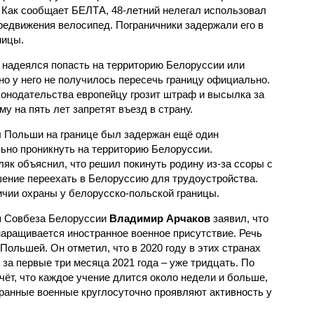
 Как сообщает БЕЛТА, 48-летний нелегал использовал
редвижения велосипед. Пограничники задержали его в
ницы.
 надеялся попасть на территорию Белоруссии или
но у него не получилось пересечь границу официально.
конодательства европейцу грозит штраф и высылка за
у на пять лет запретят въезд в страну.
ы Польши на границе был задержан ещё один
ьно проникнуть на территорию Белоруссии.
як объяснил, что решил покинуть родину из-за ссоры с
ение переехать в Белоруссию для трудоустройства.
ичии охраны у белорусско-польской границы.
ря Совбеза Белоруссии
Владимир Арчаков
заявил, что
наращивается иностранное военное присутствие. Речь
 Польшей. Он отметил, что в 2020 году в этих странах
 за первые три месяца 2021 года – уже тридцать. По
чёт, что каждое учение длится около недели и больше,
транные военные круглосуточно проявляют активность у