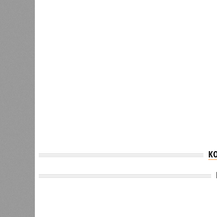
К
Версия
//
Конфликт
//
Монополия вкладывалась-вкладывал
РЖД против своей страны