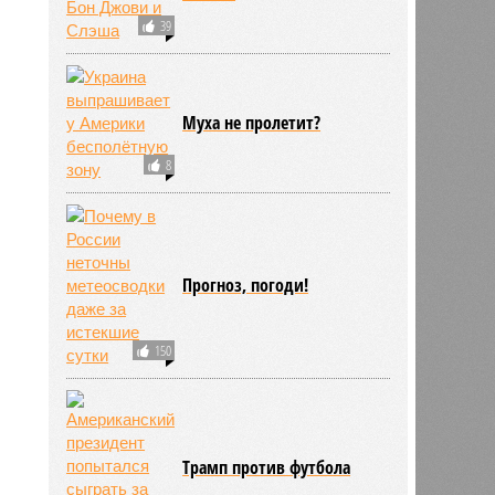
39
Муха не пролетит?
8
Прогноз, погоди!
150
риев
17:00
17:00
Трамп против футбола