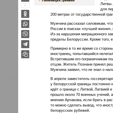
Литвы.
0
для пе
200 метрах от государственной гра
Мужчина рассказал силовикам, что
России в поисках «лучшей жизни», 
Из-за нарушения миграционного за
пределы Белоруссии. Кроме того, ем
Примерно в то же время со сторон
иностранец, попытавшийся нелегал
Встретившим его пограничникам пол
отцом. Житель Познани принял реш
Мужчина заявил, что не знал о нал
В апреле заместитель госсекрета
у белорусской границы постоянно 
идёт о границе с Литвой, Латвией и
прошло около 70 военных учений, а
мнению Арчакова, если брать в рас
то можно сделать вывод, что инос
белорусских рубежей.