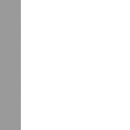
Из слов Белозёрова и приведённых
занималось в Армении не деловой а
инвестировало, а раздавало пожерт
зарабатывать другим и, выходит, н
самая популярная в Армении точка
публики – национализировать пут
компенсировать. Модернизация же
считается совершенно естестве
Вот только почему для менеджмен
вкладываться в закавказскую «желе
только
не решены
нынешние пробл
свой комментарий Белозёров?
Гарник Туманян, политолог
– Вероятно, в случае разрыва ко
партнёрами могут инициировать 
трамповскому TRIPP, где будет с
путями, а доходы от эксплуатац
соотношении, как с американцами 