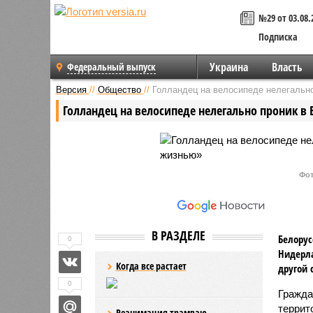
№29 от 03.08.
Подписка
Украина
Власть
Федеральный выпуск
Версия
//
Общество
//
Голландец на велосипеде нелегальн
Голландец на велосипеде нелегально проник в
Фот
В РАЗДЕЛЕ
Белорус
0
Нидерла
Когда все растает
другой 
0
Гражда
террит
Реанимация трамваю