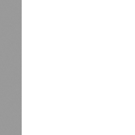
Мирослава Регинская, публици
– Довольно вероятным представл
после ухода РЖД железные дороги
ли Пашинян стал бы провоцирова
очередной и привычный уже «сли
сателлиты ищут и обретают новы
подаренная от щедрот Российског
могут остановить.
Юрий Баранчик, политолог
– Понятно, почему Пашинян хоче
российских рынков. Ну и вообще, 
Вместе с тем, если маленький П
Армении, то о какой результати
говорить в принципе?
Экс-президент Финляндии
отказался признать Россию