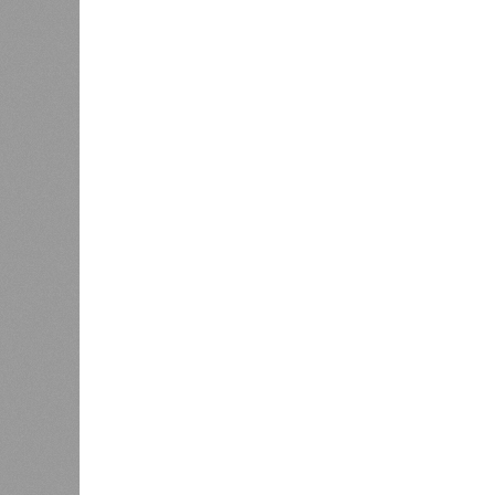
Монополия вкладывалась-вкладывалась в Ар
Монополия вкладывалась-вклады
В РАЗДЕЛЕ
Премьер
0
страна 
Ваш счёт
аренду 
момент 
0
исключи
кажется
Олегу Б
0
По мн
выходя
своей 
«желез