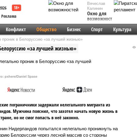
Вячеслав
2026
Калинин
Окно для
Реклама
возможностей
Конфликт
Общество
Бизнес
Спорт
Культура
о проник в Белоруссию «за лучшей жизнью»
 Белоруссию «за лучшей жизнью»
о: pxhere/Daniel Spase
ские пограничники задержали нелегального мигранта из
ндов. Мужчина пояснил, что захотел начать новую жизнь в
стране, но не смог попасть в неё законно.
нин Нидерландов попытался нелегально проникнуть на
орию Белоруссии через лесной массив со стороны