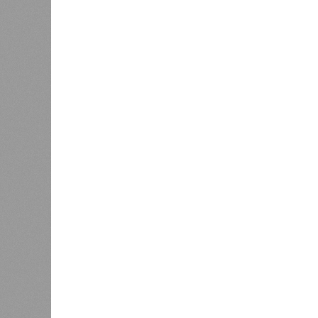
«Станция ожидания» для
дольщиков
экспер
раскры
взяла 
заключённый в 2008 году между А
согласно которому российская ком
2038-го, вероятно, вовсе не предус
Неудивительно, что гендиректор 
Пашиняна, выступил со словно рас
только хуже. Как отметил менед
исполняют взятые на себя обязат
года». «Концессия дала Армении с
бюджет республики от затрат на 
акционеру никогда не выплачивали
добавил Белозёров.
И в самом деле. Российская сторон
ремонтировала пути, в том числе п
республики 15 млрд рублей налогов
железнодорожной инфраструктуры