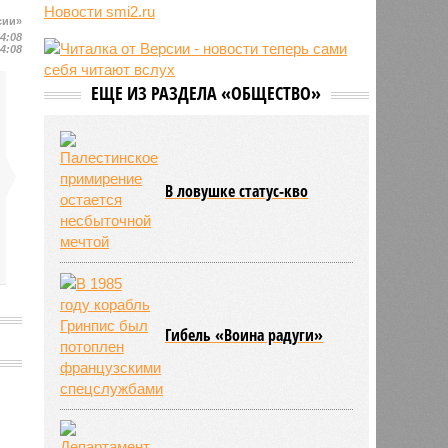
Новости smi2.ru
10:12
США разрешили Турции передать
сии»
Украине ракеты ATACMS и
14:08
кассетные боеприпасы
14:08
10:11
В Японии впервые за последние
ЕЩЕ ИЗ РАЗДЕЛА «ОБЩЕСТВО»
годы открыто назвали США
причастными к ядерным
бомбардировкам
В ловушке статус-кво
Гибель «Воина радуги»
1729