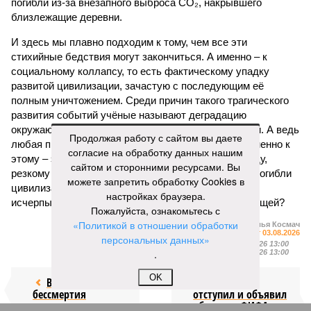
погибли из-за внезапного выброса CO₂, накрывшего
близлежащие деревни.
И здесь мы плавно подходим к тому, чем все эти
стихийные бедствия могут закончиться. А именно – к
социальному коллапсу, то есть фактическому упадку
развитой цивилизации, зачастую с последующим её
полным уничтожением. Среди причин такого трагического
развития событий учёные называют деградацию
окружающей среды, истощение ресурсов и болезни. А ведь
Продолжая работу с сайтом вы даете
любая природная катастрофа непременно ведёт именно к
согласие на обработку данных нашим
этому – экономическому кризису, эпидемиям, голоду,
сайтом и сторонними ресурсами. Вы
резкому сокращению численности населения. Так погибли
можете запретить обработку Cookies в
цивилизации шумеров, майя, кхмеров – список не
настройках браузера.
исчерпывающий. Какая цивилизация будет следующей?
Пожалуйста, ознакомьтесь с
«Политикой в отношении обработки
Илья Космач
Газета
«Наша версия» №29 от 03.08.2026
персональных данных»
Опубликовано:
05.08.2026 13:00
.
Отредактировано:
05.08.2026 13:00
OK
Возраст
Инфантино
бессмертия
отступил и объявил
об отказе ФИФА от