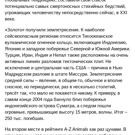
потенциально самых смертоносных стихийных бедствий,
угрожающих человечеству непосредственно сейчас, в XXI
веке.
«Золото» получили землетрясения. К наиболее
сейсмоопасным регионам относится Тихоокеанское
вулканическое огненное кольцо, включающее Индонезию,
Японию и западное побережье Северной и Южной Америки.
Турция, Иран, Индия и Непал также расположены на очень
активных линиях разломов тектонических плит. Не
исключение и центральная часть США – причина в Нью-
Мадридском разломе в штате Миссури. Землетрясения
средней силы – явление, в общем-то, обычное и вполне
сносное, но периодически, раз в несколько столетий,
трясёт так, что мало не покажется никому. К примеру, в
самом конце 2004 года бахнуло близ побережья
индонезийского острова Суматра, а следом пошли
огромные, превышающие высоту 15 метров, волны. Итог –
250 тыс. погибших.
На втором месте в рейтинге A-Z Animals как раз цунами. В