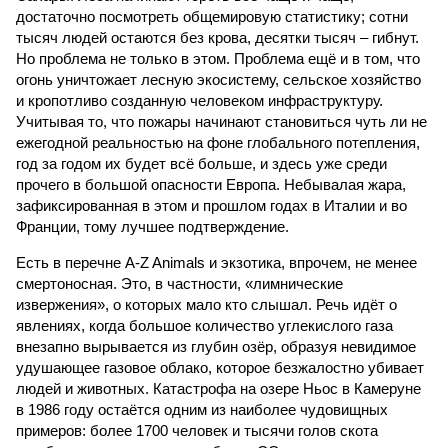
достаточно посмотреть общемировую статистику; сотни
тысяч людей остаются без крова, десятки тысяч – гибнут.
Но проблема не только в этом. Проблема ещё и в том, что
огонь уничтожает лесную экосистему, сельское хозяйство
и кропотливо созданную человеком инфраструктуру.
Учитывая то, что пожары начинают становиться чуть ли не
ежегодной реальностью на фоне глобального потепления,
год за годом их будет всё больше, и здесь уже среди
прочего в большой опасности Европа. Небывалая жара,
зафиксированная в этом и прошлом годах в Италии и во
Франции, тому лучшее подтверждение.
Есть в перечне A-Z Animals и экзотика, впрочем, не менее
смертоносная. Это, в частности, «лимнические
извержения», о которых мало кто слышал. Речь идёт о
явлениях, когда большое количество углекислого газа
внезапно вырывается из глубин озёр, образуя невидимое
удушающее газовое облако, которое безжалостно убивает
людей и животных. Катастрофа на озере Ньос в Камеруне
в 1986 году остаётся одним из наиболее чудовищных
примеров: более 1700 человек и тысячи голов скота