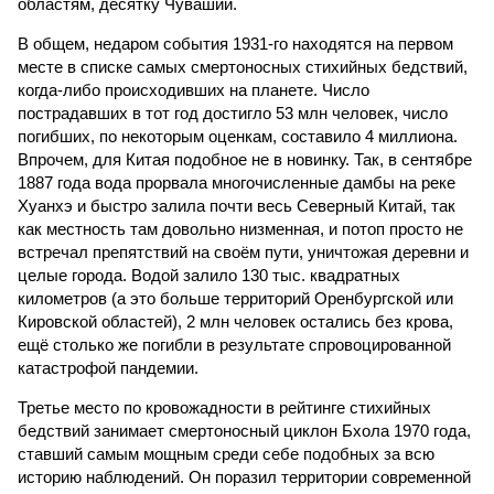
областям, десятку Чуваший.
В общем, недаром события 1931-го находятся на первом
месте в списке самых смертоносных стихийных бедствий,
когда-либо происходивших на планете. Число
пострадавших в тот год достигло 53 млн человек, число
погибших, по некоторым оценкам, составило 4 миллиона.
Впрочем, для Китая подобное не в новинку. Так, в сентябре
1887 года вода прорвала многочисленные дамбы на реке
Хуанхэ и быстро залила почти весь Северный Китай, так
как местность там довольно низменная, и потоп просто не
встречал препятствий на своём пути, уничтожая деревни и
целые города. Водой залило 130 тыс. квадратных
километров (а это больше территорий Оренбургской или
Кировской областей), 2 млн человек остались без крова,
ещё столько же погибли в результате спровоцированной
катастрофой пандемии.
Третье место по кровожадности в рейтинге стихийных
бедствий занимает смертоносный циклон Бхола 1970 года,
ставший самым мощным среди себе подобных за всю
историю наблюдений. Он поразил территории современной