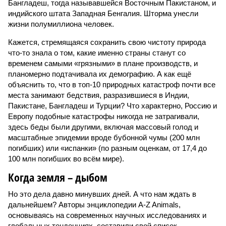
Бангладеш, тогда называвшейся Восточным Пакистаном, и
индийского штата Западная Бенгалия. Шторма унесли
жизни полумиллиона человек.
Кажется, стремящаяся сохранить свою чистоту природа
что-то знала о том, какие именно страны станут со
временем самыми «грязными» в плане производств, и
планомерно подтачивала их демографию. А как ещё
объяснить то, что в топ-10 природных катастроф почти все
места занимают бедствия, разразившиеся в Индии,
Пакистане, Бангладеш и Турции? Что характерно, Россию и
Европу подобные катастрофы никогда не затрагивали,
здесь беды были другими, включая массовый голод и
масштабные эпидемии вроде бубонной чумы (200 млн
погибших) или «испанки» (по разным оценкам, от 17,4 до
100 млн погибших во всём мире).
Когда земля – дыбом
Но это дела давно минувших дней. А что нам ждать в
дальнейшем? Авторы энциклопедии A-Z Animals,
основываясь на современных научных исследованиях и
глобальных тенденциях, составили свой список