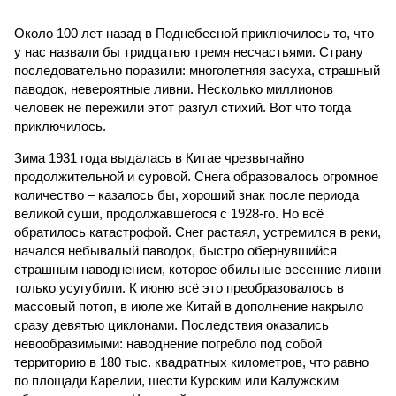
Около 100 лет назад в Поднебесной приключилось то, что
у нас назвали бы тридцатью тремя несчастьями. Страну
последовательно поразили: многолетняя засуха, страшный
паводок, невероятные ливни. Несколько миллионов
человек не пережили этот разгул стихий. Вот что тогда
приключилось.
Зима 1931 года выдалась в Китае чрезвычайно
продолжительной и суровой. Снега образовалось огромное
количество – казалось бы, хороший знак после периода
великой суши, продолжавшегося с 1928-го. Но всё
обратилось катастрофой. Снег растаял, устремился в реки,
начался небывалый паводок, быстро обернувшийся
страшным наводнением, которое обильные весенние ливни
только усугубили. К июню всё это преобразовалось в
массовый потоп, в июле же Китай в дополнение накрыло
сразу девятью циклонами. Последствия оказались
невообразимыми: наводнение погребло под собой
территорию в 180 тыс. квадратных километров, что равно
по площади Карелии, шести Курским или Калужским