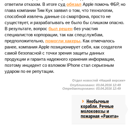
ответили отказом. В итоге суд
обязал
Apple помочь ФБР, но
глава компании Тим Кук заявил о том, что технологии,
способной извлечь данные со смартфона, просто не
существует, и разрабатывать ее было бы слишком опасно.
В результате, вопрос
был решен
без участия
специалистов корпорации, так как спецслужбам,
предположительно,
помогли хакеры
. Как отмечалось
ранее, компания Apple позиционирует себя, как создателя
самой безопасной с точки зрения защиты данных
продукции и гаранта надежного хранения информации,
поэтому инцидент со взломом IPhone стал серьезным
ударом по ее репутации.
Отдел новостей «Нашей версии»
Опубликовано:
03.04.2016 12:49
Отредактировано:
03.04.2016 12:49
Необычные
корабли. Речные
молоковозы и
пожарная «Ракета»