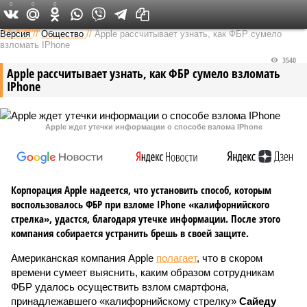
0
0
0
Федеральный выпуск
Версия
//
Общество
//
Apple рассчитывает узнать, как ФБР сумело
взломать IPhone
3540
Apple рассчитывает узнать, как ФБР сумело взломать
IPhone
Apple ждет утечки информации о способе взлома IPhone
Корпорация Apple надеется, что установить способ, которым
воспользовалось ФБР при взломе IPhone «калифорнийского
стрелка», удастся, благодаря утечке информации. После этого
компания собирается устранить брешь в своей защите.
Американская компания Apple
полагает
, что в скором
времени сумеет выяснить, каким образом сотрудникам
ФБР удалось осуществить взлом смартфона,
принадлежавшего «калифорнийскому стрелку»
Сайеду