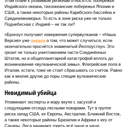
этом плане к уязвимым регионам относятся: побережье
Индийского океана, тихо­океанские побережья Японии и
США, а также некоторые районы Карибского бассейна и
Средиземноморья. То есть в зоне риска уже не только
Поднебесная с Индией – не так ли?
«Бронзу» получают извержения супервулканов – «Наша
Версия» уже
писала
о том, что может случиться, если
окончательно проснётся знаменитый Йеллоустоун. Это
грозит не только уничтожением части Соединённых
Штатов, но и общепланетарной катастрофой вплоть до
возникновения «вулканической зимы». Флегрейские поля в
Италии, кстати, тоже не стоит сбрасывать со счетов. Равно
как и многие другие до поры спящие вулканические
районы.
Невидимый убийца
Упоминают эксперты и жару вкупе с засухой и
следующими отсюда лесными пожарами. Тут в группе
риска запад США, юг Европы, Австралия, Ближний Восток,
а также некоторые районы Бразилии и Африки к югу от
Сахары. Леса начинают гореть всё чаще и чаще,