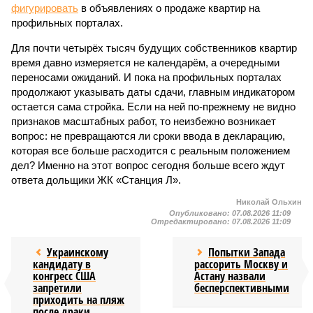
фигурировать
в объявлениях о продаже квартир на
профильных порталах.
Для почти четырёх тысяч будущих собственников квартир
время давно измеряется не календарём, а очередными
переносами ожиданий. И пока на профильных порталах
продолжают указывать даты сдачи, главным индикатором
остается сама стройка. Если на ней по-прежнему не видно
признаков масштабных работ, то неизбежно возникает
вопрос: не превращаются ли сроки ввода в декларацию,
которая все больше расходится с реальным положением
дел? Именно на этот вопрос сегодня больше всего ждут
ответа дольщики ЖК «Станция Л».
Николай Ольхин
Опубликовано:
07.08.2026 11:09
Отредактировано:
07.08.2026 11:09
Украинскому
Попытки Запада
кандидату в
рассорить Москву и
конгресс США
Астану назвали
запретили
бесперспективными
приходить на пляж
после драки