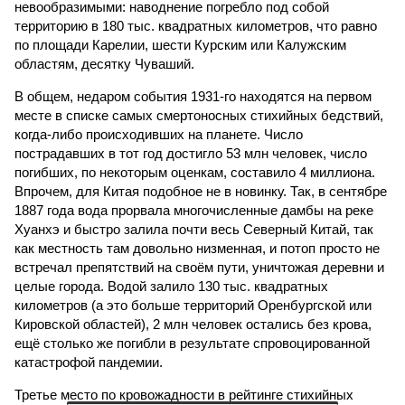
невообразимыми: наводнение погребло под собой
территорию в 180 тыс. квадратных километров, что равно
по площади Карелии, шести Курским или Калужским
областям, десятку Чуваший.
В общем, недаром события 1931-го находятся на первом
месте в списке самых смертоносных стихийных бедствий,
когда-либо происходивших на планете. Число
пострадавших в тот год достигло 53 млн человек, число
погибших, по некоторым оценкам, составило 4 миллиона.
Впрочем, для Китая подобное не в новинку. Так, в сентябре
1887 года вода прорвала многочисленные дамбы на реке
Хуанхэ и быстро залила почти весь Северный Китай, так
как местность там довольно низменная, и потоп просто не
встречал препятствий на своём пути, уничтожая деревни и
целые города. Водой залило 130 тыс. квадратных
километров (а это больше территорий Оренбургской или
Кировской областей), 2 млн человек остались без крова,
ещё столько же погибли в результате спровоцированной
катастрофой пандемии.
Третье место по кровожадности в рейтинге стихийных