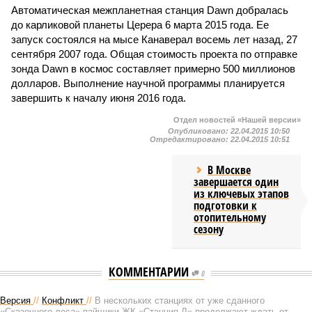
Автоматическая межпланетная станция Dawn добралась
до карликовой планеты Церера 6 марта 2015 года. Ее
запуск состоялся на мысе Канаверал восемь лет назад, 27
сентября 2007 года. Общая стоимость проекта по отправке
зонда Dawn в космос составляет примерно 500 миллионов
долларов. Выполнение научной программы планируется
завершить к началу июня 2016 года.
Отдел новостей «Нашей версии»
Опубликовано:
22.04.2015 10:50
Отредактировано:
22.04.2015 10:51
В Москве
завершается один
из ключевых этапов
подготовки к
отопительному
сезону
КОММЕНТАРИИ
0
Версия
//
Конфликт
//
В нескольких станциях от уже сданного
«Сказочного леса» пайщики ЖК «Станция Л» продолжают ждать от