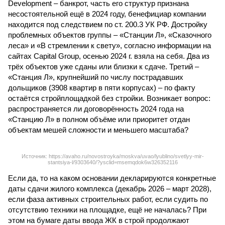
Development – банкрот, часть его структур признана
несостоятельной ещё в 2024 году, бенефициар компании
находится под следствием по ст. 200.3 УК РФ. Достройку
проблемных объектов группы – «Станции Л», «Сказочного
леса» и «В стремлении к свету», согласно информации на
сайтах Capital Group, осенью 2024 г. взяла на себя. Два из
трёх объектов уже сданы или близки к сдаче. Третий –
«Станция Л», крупнейший по числу пострадавших
дольщиков (3908 квартир в пяти корпусах) – по факту
остаётся стройплощадкой без стройки. Возникает вопрос:
распространяется ли договорённость 2024 года на
«Станцию Л» в полном объёме или приоритет отдан
объектам мешей сложности и меньшего масштаба?
Источник: https://avaho.ru/novostroyka/moskva/uvao/lyublino/svetlyy-mir-
stantsiya-l/9303640/?ysclid=msemqdok6w326352116
Если да, то на каком основании декларируются конкретные
даты сдачи жилого комплекса (декабрь 2026 – март 2028),
если фаза активных строительных работ, если судить по
отсутствию техники на площадке, ещё не началась? При
этом на бумаге даты ввода ЖК в строй продолжают