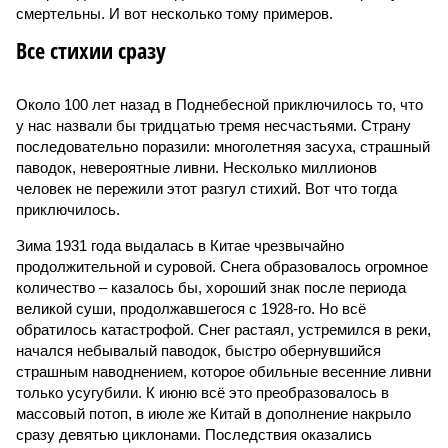
смертельны. И вот несколько тому примеров.
Все стихии сразу
Около 100 лет назад в Поднебесной приключилось то, что
у нас назвали бы тридцатью тремя несчастьями. Страну
последовательно поразили: многолетняя засуха, страшный
паводок, невероятные ливни. Несколько миллионов
человек не пережили этот разгул стихий. Вот что тогда
приключилось.
Зима 1931 года выдалась в Китае чрезвычайно
продолжительной и суровой. Снега образовалось огромное
количество – казалось бы, хороший знак после периода
великой суши, продолжавшегося с 1928-го. Но всё
обратилось катастрофой. Снег растаял, устремился в реки,
начался небывалый паводок, быстро обернувшийся
страшным наводнением, которое обильные весенние ливни
только усугубили. К июню всё это преобразовалось в
массовый потоп, в июле же Китай в дополнение накрыло
сразу девятью циклонами. Последствия оказались