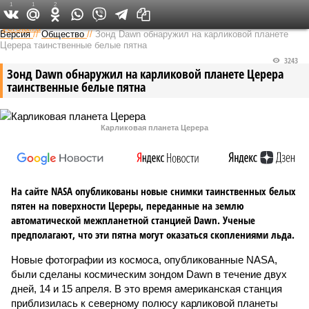
1
1
2
Федеральный выпуск
Версия
//
Общество
//
Зонд Dawn обнаружил на карликовой планете
Церера таинственные белые пятна
3243
Зонд Dawn обнаружил на карликовой планете Церера
таинственные белые пятна
Карликовая планета Церера
На сайте NASA опубликованы новые снимки таинственных белых
пятен на поверхности Цереры, переданные на землю
автоматической межпланетной станцией Dawn. Ученые
предполагают, что эти пятна могут оказаться скоплениями льда.
Новые фотографии из космоса, опубликованные NASA,
были сделаны космическим зондом Dawn в течение двух
дней, 14 и 15 апреля. В это время американская станция
приблизилась к северному полюсу карликовой планеты