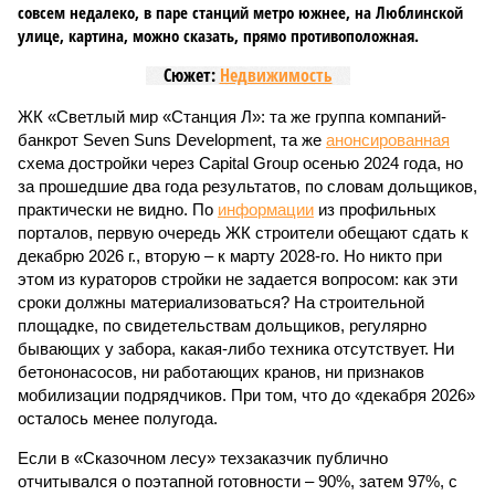
совсем недалеко, в паре станций метро южнее, на Люблинской
улице, картина, можно сказать, прямо противоположная.
Сюжет:
Недвижимость
ЖК «Светлый мир «Станция Л»: та же группа компаний-
банкрот Seven Suns Development, та же
анонсированная
схема достройки через Capital Group осенью 2024 года, но
за прошедшие два года результатов, по словам дольщиков,
практически не видно. По
информации
из профильных
порталов, первую очередь ЖК строители обещают сдать к
декабрю 2026 г., вторую – к марту 2028-го. Но никто при
этом из кураторов стройки не задается вопросом: как эти
сроки должны материализоваться? На строительной
площадке, по свидетельствам дольщиков, регулярно
бывающих у забора, какая-либо техника отсутствует. Ни
бетононасосов, ни работающих кранов, ни признаков
мобилизации подрядчиков. При том, что до «декабря 2026»
осталось менее полугода.
Если в «Сказочном лесу» техзаказчик публично
отчитывался о поэтапной готовности – 90%, затем 97%, с