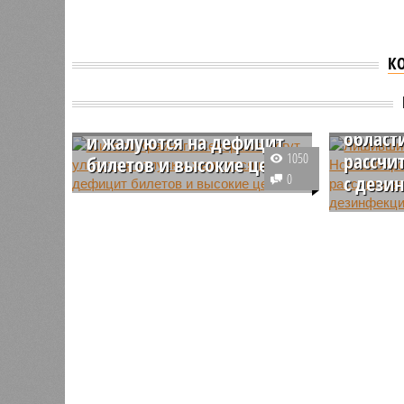
К
Лишивш
Жители Крайнего Севера
жители
не могут улететь в отпуск
област
и жалуются на дефицит
рассчи
1050
билетов и высокие цены
0
с дези
Жители отдаленных северных
регионов России столкнулись с
Новосиби
острейшим дефицитом
которых 
авиабилетов и заоблачными
рамках м
ценами на перелеты.
локализа
Сложившаяся ситуация
пастерел
вынудила их обратиться за
дезинфек
помощью к федеральным
помещени
властям.