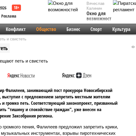
Вячеслав
2026
Калинин
Окно для
Реклама
возможностей
Конфликт
Общество
Бизнес
Спорт
Культура
ть и свистеть
теть
ир Фалилеев, занимающий пост прокурора Новосибирской
, выступил с предложением запретить местным жителям
ь и громко петь. Соответствующий законопроект, призванный
ить "тишину и спокойствие граждан", уже внесен на
рение Заксобрания региона.
 громкого пения, Фалилеев предложил запретить крики,
а музыкальных инструментах, взрывы пиротехнических