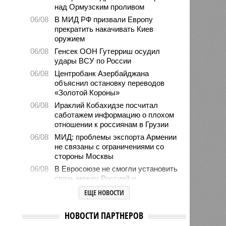
над Ормузским проливом
06/08
В МИД РФ призвали Европу
прекратить накачивать Киев
оружием
06/08
Генсек ООН Гутерриш осудил
удары ВСУ по России
06/08
Центробанк Азербайджана
объяснил остановку переводов
«Золотой Короны»
06/08
Ираклий Кобахидзе посчитал
саботажем информацию о плохом
отношении к россиянам в Грузии
06/08
МИД: проблемы экспорта Армении
не связаны с ограничениями со
стороны Москвы
06/08
В Евросоюзе не смогли установить
связь между Россией и
миграционным кризисом в Сеуте
ЕЩЕ НОВОСТИ
06/08
Ямпольская объяснила причины
проблем с поступлением в
НОВОСТИ ПАРТНЕРОВ
ведущие вузы страны