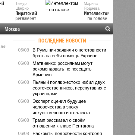
Тимур
Марина
Шафир
Ярдаева
Пиратский
Интеллектом
регламент
– по голове
Москва
ПОСЛЕДНИЕ НОВОСТИ
2091
06/08
В Румынии заявили о неготовности
брать на себя помощь Украине
06/08
Матвиенко: россиянам могут
рекомендовать не посещать
Армению
06/08
Пьяный поляк жестоко избил двух
соотечественников, перепутав их с
украинцами
06/08
Эксперт оценил будущее
человечества в эпоху
искусственного интеллекта
06/08
Трамп рассказал о своём
отношении к главе Пентагона
06/08
Раскрыты подробности контроля