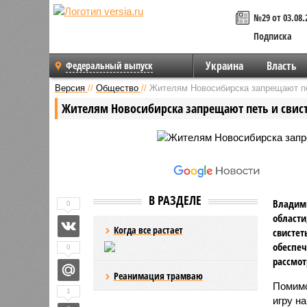
№29 от 03.08.
Подписка
Украина
Власть
Федеральный выпуск
Версия
//
Общество
//
Жителям Новосибирска запрещают пе
Жителям Новосибирска запрещают петь и свис
В РАЗДЕЛЕ
Владим
0
области
Когда все растает
свистет
обеспеч
0
рассмот
Реанимация трамваю
Помимо
1
игру н