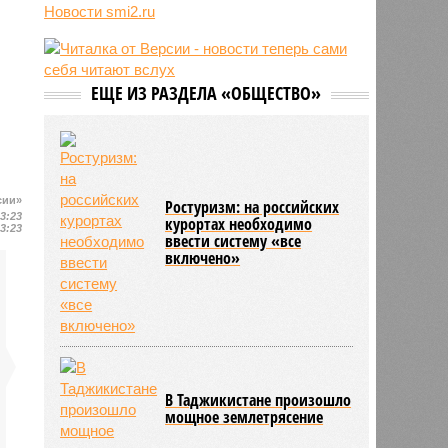
Новости smi2.ru
06/08
Euractiv: закрытие границы с
Россией спровоцировало спад
экономики Финляндии
06/08
Минобрнауки осенью примет
ЕЩЕ ИЗ РАЗДЕЛА «ОБЩЕСТВО»
решение о правилах приёма на
платные места в вузах
сии»
Ростуризм: на российских
13:23
курортах необходимо
13:23
ввести систему «все
включено»
В Таджикистане произошло
мощное землетрясение