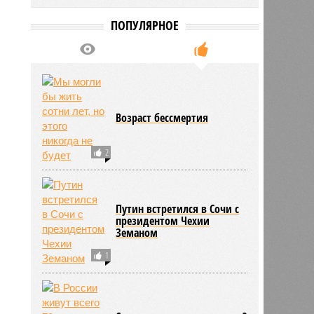
ПОПУЛЯРНОЕ
Возраст бессмертия
2
Путин встретился в Сочи с
президентом Чехии
Земаном
1