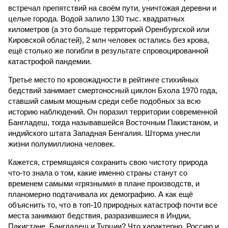
встречал препятствий на своём пути, уничтожая деревни и
целые города. Водой залило 130 тыс. квадратных
километров (а это больше территорий Оренбургской или
Кировской областей), 2 млн человек остались без крова,
ещё столько же погибли в результате спровоцированной
катастрофой пандемии.
Третье место по кровожадности в рейтинге стихийных
бедствий занимает смертоносный циклон Бхола 1970 года,
ставший самым мощным среди себе подобных за всю
историю наблюдений. Он поразил территории современной
Бангладеш, тогда называвшейся Восточным Пакистаном, и
индийского штата Западная Бенгалия. Шторма унесли
жизни полумиллиона человек.
Кажется, стремящаяся сохранить свою чистоту природа
что-то знала о том, какие именно страны станут со
временем самыми «грязными» в плане производств, и
планомерно подтачивала их демографию. А как ещё
объяснить то, что в топ-10 природных катастроф почти все
места занимают бедствия, разразившиеся в Индии,
Пакистане, Бангладеш и Турции? Что характерно, Россию и