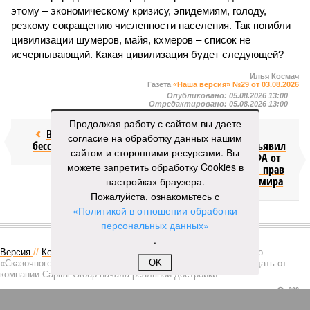
этому – экономическому кризису, эпидемиям, голоду,
резкому сокращению численности населения. Так погибли
цивилизации шумеров, майя, кхмеров – список не
исчерпывающий. Какая цивилизация будет следующей?
Илья Космач
Газета
«Наша версия» №29 от 03.08.2026
Опубликовано:
05.08.2026 13:00
Отредактировано:
05.08.2026 13:00
Продолжая работу с сайтом вы даете
Возраст
Инфантино
согласие на обработку данных нашим
бессмертия
отступил и объявил
сайтом и сторонними ресурсами. Вы
об отказе ФИФА от
можете запретить обработку Cookies в
продажи доли прав
на чемпионат мира
настройках браузера.
Пожалуйста, ознакомьтесь с
«Политикой в отношении обработки
КОММЕНТАРИИ
персональных данных»
1
.
Версия
//
Конфликт
//
В нескольких станциях от уже сданного
OK
«Сказочного леса» пайщики ЖК «Станция Л» продолжают ждать от
компании Capital Group начала реальной достройки
208
«Станция ожидания» для дольщиков