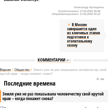
Александр Артищенко
Опубликовано:
17.02.2016 15:08
Отредактировано:
17.02.2016 15:12
В Москве
завершается один
из ключевых этапов
подготовки к
отопительному
сезону
КОММЕНТАРИИ
0
Версия
//
Общество
//
Земля уже не раз показывала человечеству свой
крутой нрав – когда покажет снова?
666
Последние времена
Земля уже не раз показывала человечеству свой крутой
нрав – когда покажет снова?