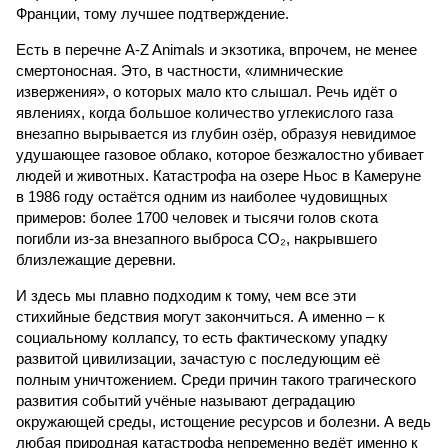
Франции, тому лучшее подтверждение.
Есть в перечне A-Z Animals и экзотика, впрочем, не менее
смертоносная. Это, в частности, «лимнические
извержения», о которых мало кто слышал. Речь идёт о
явлениях, когда большое количество углекислого газа
внезапно вырывается из глубин озёр, образуя невидимое
удушающее газовое облако, которое безжалостно убивает
людей и животных. Катастрофа на озере Ньос в Камеруне
в 1986 году остаётся одним из наиболее чудовищных
примеров: более 1700 человек и тысячи голов скота
погибли из-за внезапного выброса CO₂, накрывшего
близлежащие деревни.
И здесь мы плавно подходим к тому, чем все эти
стихийные бедствия могут закончиться. А именно – к
социальному коллапсу, то есть фактическому упадку
развитой цивилизации, зачастую с последующим её
полным уничтожением. Среди причин такого трагического
развития событий учёные называют деградацию
окружающей среды, истощение ресурсов и болезни. А ведь
любая природная катастрофа непременно ведёт именно к