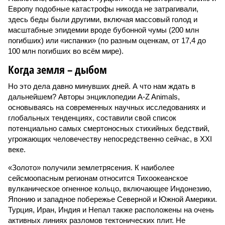
Европу подобные катастрофы никогда не затрагивали,
здесь беды были другими, включая массовый голод и
масштабные эпидемии вроде бубонной чумы (200 млн
погибших) или «испанки» (по разным оценкам, от 17,4 до
100 млн погибших во всём мире).
Когда земля – дыбом
Но это дела давно минувших дней. А что нам ждать в
дальнейшем? Авторы энциклопедии A-Z Animals,
основываясь на современных научных исследованиях и
глобальных тенденциях, составили свой список
потенциально самых смертоносных стихийных бедствий,
угрожающих человечеству непосредственно сейчас, в XXI
веке.
«Золото» получили землетрясения. К наиболее
сейсмоопасным регионам относится Тихоокеанское
вулканическое огненное кольцо, включающее Индонезию,
Японию и западное побережье Северной и Южной Америки.
Турция, Иран, Индия и Непал также расположены на очень
активных линиях разломов тектонических плит. Не