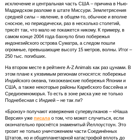
исключение и центральная часть США – причина в Нью-
Мадридском разломе в штате Миссури. Землетрясения
средней силы – явление, в общем-то, обычное и вполне
сносное, но периодически, раз в несколько столетий,
трясёт так, что мало не покажется никому. К примеру, в
самом конце 2004 года бахнуло близ побережья
индонезийского острова Суматра, а следом пошли
огромные, превышающие высоту 15 метров, волны. Итог –
250 тыс. погибших.
На втором месте в рейтинге A-Z Animals как раз цунами. В
этом плане к уязвимым регионам относятся: побережье
Индийского океана, тихо­океанские побережья Японии и
США, а также некоторые районы Карибского бассейна и
Средиземноморья. То есть в зоне риска уже не только
Поднебесная с Индией – не так ли?
«Бронзу» получают извержения супервулканов – «Наша
Версия» уже
писала
о том, что может случиться, если
окончательно проснётся знаменитый Йеллоустоун. Это
грозит не только уничтожением части Соединённых
Штатов, но и общепланетарной катастрофой вплоть до