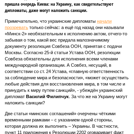
пришла очередь Киева: на Украину, как свидетельствуют
дипломаты, даже могут наложить санкции.
Примечательно, что украинские дипломаты
начали
прозревать
только сейчас: а ещё год назад они называли
«Минск-2» необязательным к исполнению актом, отчего-то
забывая о том, какой вес придала малозначимому
документу резолюция Совбеза ООН, принятая с подачи
Москвы. Согласно 25-й статьи Устава ООН, резолюции
Совбеза обязательны для исполнения всеми членами
международной организации. А Совбез, несущий, в
соответствии со ст. 24 Устава, «главную ответственность
за соблюдение мира и безопасности», «может осуществить
любые действия для восстановления мира, в том числе и
принудить к миру путем санкций», - убеждён украинский
дипломат
Василий Филипчук
. За что же на Украину могут
наложить санкции?
Две статьи «минских соглашений» очерчены чёткими
временными рамками – с указанием одной стороны,
которая должна их выполнить – Украины. В частности,
пункт 11 приложения к Резолюции 2202 оговаривает факт