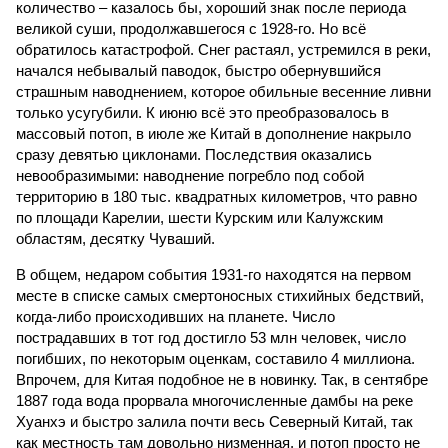
количество – казалось бы, хороший знак после периода
великой суши, продолжавшегося с 1928-го. Но всё
обратилось катастрофой. Снег растаял, устремился в реки,
начался небывалый паводок, быстро обернувшийся
страшным наводнением, которое обильные весенние ливни
только усугубили. К июню всё это преобразовалось в
массовый потоп, в июле же Китай в дополнение накрыло
сразу девятью циклонами. Последствия оказались
невообразимыми: наводнение погребло под собой
территорию в 180 тыс. квадратных километров, что равно
по площади Карелии, шести Курским или Калужским
областям, десятку Чуваший.
В общем, недаром события 1931-го находятся на первом
месте в списке самых смертоносных стихийных бедствий,
когда-либо происходивших на планете. Число
пострадавших в тот год достигло 53 млн человек, число
погибших, по некоторым оценкам, составило 4 миллиона.
Впрочем, для Китая подобное не в новинку. Так, в сентябре
1887 года вода прорвала многочисленные дамбы на реке
Хуанхэ и быстро залила почти весь Северный Китай, так
как местность там довольно низменная, и потоп просто не