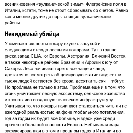
возникновения «вулканической зимы». Флегрейские поля в
Италии, кстати, тоже не стоит сбрасывать со счетов. Равно
как и многие другие до поры спящие вулканические
районы.
Невидимый убийца
Упоминают эксперты и жару вкупе с засухой и
следующими отсюда лесными пожарами. Тут в группе
риска запад США, юг Европы, Австралия, Ближний Восток,
а также некоторые районы Бразилии и Африки к югу от
Сахары. Леса начинают гореть всё чаще и чаще,
достаточно посмотреть общемировую статистику; сотни
тысяч людей остаются без крова, десятки тысяч – гибнут.
Но проблема не только в этом. Проблема ещё и в том, что
огонь уничтожает лесную экосистему, сельское хозяйство
и кропотливо созданную человеком инфраструктуру.
Учитывая то, что пожары начинают становиться чуть ли не
ежегодной реальностью на фоне глобального потепления,
год за годом их будет всё больше, и здесь уже среди
прочего в большой опасности Европа. Небывалая жара,
зафиксированная в этом и прошлом годах в Италии и во