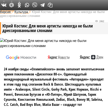
0
0
0
Федеральный выпуск
Версия
//
Культура
//
Юрий Костин: Для меня артисты никогда не были
дрессированными слонами
2462
Юрий Костин: Для меня артисты никогда не были
дрессированными слонами
24 ноября своды «Олимпийского» вновь заполнит многотысячная
армия поклонников «Дискотеки 80-х». Одиннадцатый
международный музыкальный фестиваль «Авторадио» проходит
в этом году под слоганом Rock & Dance. Шестнадцать культовых
имён – Arabesque, Silent Circle, Gorky Park, Крис Норман, Ricchi e
Poveri, Вячеслав Бутусов и «Ю-Питер», Юрий Шатунов, Гарик
Сукачёв, Константин Никольский, Zodiac, Black, Boney M, Sabrina,
C.C. Catch, Bad Boys Blue, Matia Bazar – создадут тот