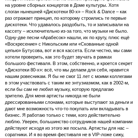
на уровне сборных концертов в Доме культуры. Хотя
слоган нынешней «Дискотеки 80-х» – Rock & Dance – как
раз отражает принцип, по которому строились те первые
дискотеки. Что удавалось раздобыть, то и записывали на
кассету – исключительно из-за того, что музыки не было.
Одну-две песни «Арабесок» нашли, их по кругу, плюс ещё
«Воскресение» с Никольским или «Скованные одной
цепью» Бутусова, вот и вся кассета. Если честно, мы сами
хотели проверить, как это будет звучать в рамках
большого фестиваля. В этом, собственно, и кроется секрет
«Дискотеки 80-х»: всё, что мы делаем для себя, нравится
нашим ровесникам. Я бы не смог 11 лет с моими коллегами
в этом участвовать с таким же энтузиазмом, как в 2002-м,
если бы сам не любил музыку, которую предлагаю
зрителю. Для меня артисты никогда не были
дрессированными слонами, которые выступают за деньги и
дают мне возможность что-то покупать или вкладывать в
бизнес. Я работаю только с теми, кого действительно
люблю. Уверен, большинство сотрудников нашей компании
действуют исходя из этого же посыла. Артисты для нас –
соратники. И я во время фестиваля не в VIP-ложе сижу,