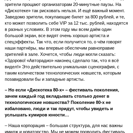
зрители прощают организаторам 20-минутные паузы. На
«Дискотеке» так рисковать нельзя. И ещё важный момент.
Заведомо зрители, покупающие билет за 800 рублей, и те,
кто может позволить себе VIP за 12 тыс. рублей, находятся
в разных условиях. В этом году мы всем даём один
большой экран, все видят очень хорошо артиста и
спецэффекты. Так что, если получится то, о чём говорят
наши партнёры, мы впервые обеспечим равноправие
зрителей в зале. Хочется, чтобы люди могли сказать:
«Здорово! «Авторадио» наконец сделало так, что я всё
видел!» Это действительно уникальная сценография, с
таким количеством технологических новшеств, которым
позавидовали бы и западные артисты.
– Но если «Дискотека 80-х» – фестиваль поколения,
зачем каждый год вкладывать столько денег в
технологические новшества? Поколение 80-х не
избаловано, люди и так придут, чтобы увидеть и
услышать кумиров юности…
– Наша корпорация – большая структура, для нас важны
имидж и новаторство. Мы не можем проводить фестиваль