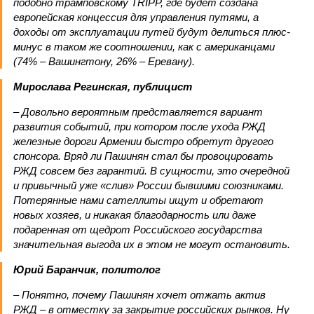
подобно трамповскому TRIPP, где будет создана
европейская концессия для управления путями, а
доходы от эксплуатации путей будут делиться плюс-
минус в таком же соотношении, как с американцами
(74% – Вашингтону, 26% – Еревану).
Мирослава Регинская, публицист
– Довольно вероятным представляется вариант
развития событий, при котором после ухода РЖД
железные дороги Армении быстро обретут другого
спонсора. Вряд ли Пашинян стал бы провоцировать
РЖД совсем без гарантий. В сущности, это очередной
и привычный уже «слив» России бывшими союзниками.
Потерянные нами сателлиты ищут и обретают
новых хозяев, и никакая благодарность или даже
подаренная от щедрот Российского государства
значительная выгода их в этом не могут остановить.
Юрий Баранчик, политолог
– Понятно, почему Пашинян хочет отжать актив
РЖД – в отместку за закрытие российских рынков. Ну