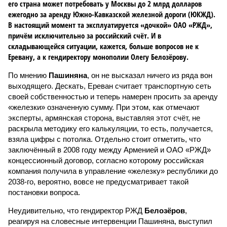
его страна может потребовать у Москвы до 2 млрд долларов
ежегодно за аренду Южно-Кавказской железной дороги (ЮКЖД).
В настоящий момент та эксплуатируется «дочкой» ОАО «РЖД»,
причём исключительно за российский счёт. И в
складывающейся ситуации, кажется, больше вопросов не к
Еревану, а к гендиректору монополии Олегу Белозёрову.
По мнению
Пашиняна
, он не высказал ничего из ряда вон
выходящего. Дескать, Ереван считает транспортную сеть
своей собственностью и теперь намерен просить за аренду
«железки» означенную сумму. При этом, как отмечают
эксперты, армянская сторона, выставляя этот счёт, не
раскрыла методику его калькуляции, то есть, получается,
взяла цифры с потолка. Отдельно стоит отметить, что
заключённый в 2008 году между Арменией и ОАО «РЖД»
концессионный договор, согласно которому российская
компания получила в управление «железку» республики до
2038-го, вероятно, вовсе не предусматривает такой
постановки вопроса.
Неудивительно, что гендиректор РЖД
Белозёров
,
реагируя на словесные интервенции Пашиняна, выступил