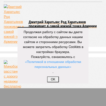
Дмитрий Харатьян: Род Харатьянов
проживает в самой южной точке Армении
Продолжая работу с сайтом вы даете
согласие на обработку данных нашим
сайтом и сторонними ресурсами. Вы
можете запретить обработку Cookies в
СЛУЧАЙНЫЕ СТАТЬИ
настройках браузера.
Пожалуйста, ознакомьтесь с
«Политикой в отношении обработки
Объективная реальность
персональных данных»
Минобороны расстанется с дорогой
недвижимостью бесплатно
.
OK
Судебный рейд
Указ Бориса Ельцина может перечеркнуть право
россиян на частную собственность