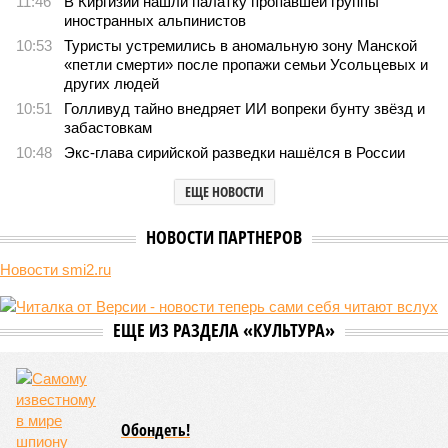
11:46
В Киргизии нашли палатку пропавшей группы
иностранных альпинистов
10:53
Туристы устремились в аномальную зону Манской
«петли смерти» после пропажи семьи Усольцевых и
других людей
10:51
Голливуд тайно внедряет ИИ вопреки бунту звёзд и
забастовкам
10:48
Экс-глава сирийской разведки нашёлся в России
ЕЩЕ НОВОСТИ
НОВОСТИ ПАРТНЕРОВ
Новости smi2.ru
ЕЩЕ ИЗ РАЗДЕЛА «КУЛЬТУРА»
Обондеть!