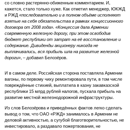
со словно растерянно-обиженным комментарием. И,
кажется, стало только хуже. Как отметил менеджер, ЮКЖД
и РЖД
«последовательно и в полном объёме исполняют
взятые на себя обязательства в рамках концессионного
договора от 2008 года». «Концессия дала Армении
современную железную дорогу, при этом освободив
бюджет республики от затрат на её восстановление и
содержание. Дивиденды акционеру никогда не
выплачивались, вся прибыль шла на развитие железной
дороги»
, – добавил Белозёров.
И в самом деле. Российская сторона поставляла Армении
вагоны, по первому чиху ремонтировала пути, в том числе
повреждённые стихией, выплатила в казну закавказской
республики 15 млрд рублей налогов, пускала прибыль на
развитие местной железнодорожной инфраструктуры.
Из слов Белозёрова и приведённых фактов легко сделать
вывод о том, что ОАО «РЖД» занималось в Армении не
деловой активностью, а сугубой благотворительностью, не
инвестировало, а раздавало пожертвования, не