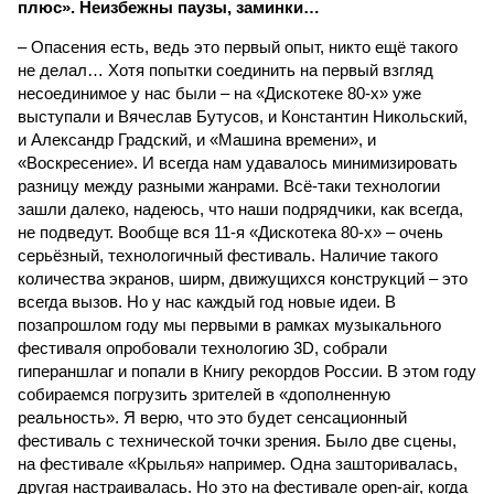
плюс». Неизбежны паузы, заминки…
– Опасения есть, ведь это первый опыт, никто ещё такого
не делал… Хотя попытки соединить на первый взгляд
несоединимое у нас были – на «Дискотеке 80-х» уже
выступали и Вячеслав Бутусов, и Константин Никольский,
и Александр Градский, и «Машина времени», и
«Воскресение». И всегда нам удавалось минимизировать
разницу между разными жанрами. Всё-таки технологии
зашли далеко, надеюсь, что наши подрядчики, как всегда,
не подведут. Вообще вся 11-я «Дискотека 80-х» – очень
серьёзный, технологичный фестиваль. Наличие такого
количества экранов, ширм, движущихся конструкций – это
всегда вызов. Но у нас каждый год новые идеи. В
позапрошлом году мы первыми в рамках музыкального
фестиваля опробовали технологию 3D, собрали
гипераншлаг и попали в Книгу рекордов России. В этом году
собираемся погрузить зрителей в «дополненную
реальность». Я верю, что это будет сенсационный
фестиваль с технической точки зрения. Было две сцены,
на фестивале «Крылья» например. Одна зашторивалась,
другая настраивалась. Но это на фестивале open-air, когда