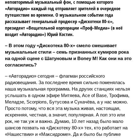
неповторимый музыкальный фон, с помощью которого
«Авторадио» каждый год отправляет зрителей в очередное
путешествие во времени. О музыкальном событии года
рассказывает генеральный продюсер «Дискотеки 80-х»,
президент «Вещательной корпорации «Проф-Медиа» (в неё
входит «Авторадио») Юрий Костин.
– В этом году «Дискотека 80-х» смело смешивает
музыкальные стили – семь признанных кумиров рока
на одной сцене с Шатуновым и Boney M! Как они на это
согласились?
– «Авторадио» сегодня – флагман российского
радиовещания. За последнее время сильно поменялась
наша музыкальная программа. На других станциях нельзя
услышать в одном эфире Митяева, Ace of Base, Трофима,
Меладзе, Scorpions, Бутусова и Сукачёва, а у нас можно.
Просто потому, что вся эта музыка живая, настоящая,
искренняя, честная, а значит, популярная. А поп это или
рок, не так уж и важно. Думаю, 10 лет назад было мало
шансов позвать на «Дискотеку 80-х» тех, кто работает на
«Нашествии» и «Максидроме». Да и было бы публике