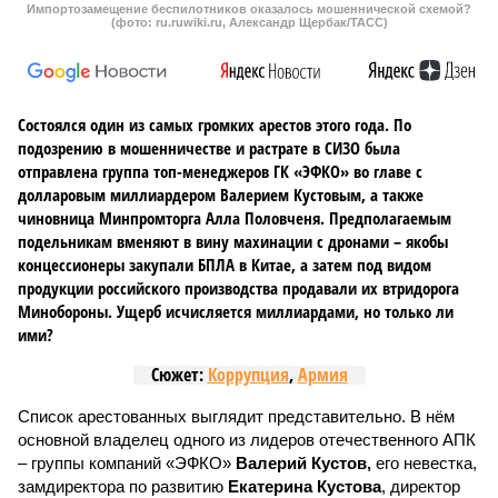
Импортозамещение беспилотников оказалось мошеннической схемой?
(фото: ru.ruwiki.ru, Александр Щербак/ТАСС)
Состоялся один из самых громких арестов этого года. По
подозрению в мошенничестве и растрате в СИЗО была
отправлена группа топ-менеджеров ГК «ЭФКО» во главе с
долларовым миллиардером Валерием Кустовым, а также
чиновница Минпромторга Алла Половченя. Предполагаемым
подельникам вменяют в вину махинации с дронами – якобы
концессионеры закупали БПЛА в Китае, а затем под видом
продукции российского производства продавали их втридорога
Минобороны. Ущерб исчисляется миллиардами, но только ли
ими?
Сюжет:
Коррупция
,
Армия
Список арестованных выглядит представительно. В нём
основной владелец одного из лидеров отечественного АПК
– группы компаний «ЭФКО»
Валерий Кустов,
его невестка,
замдиректора по развитию
Екатерина Кустова
, директор