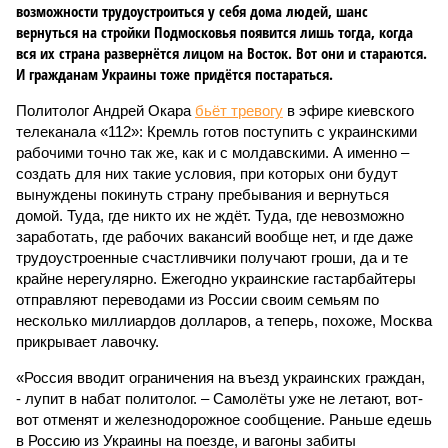
возможности трудоустроиться у себя дома людей, шанс
вернуться на стройки Подмосковья появится лишь тогда, когда
вся их страна развернётся лицом на Восток. Вот они и стараются.
И гражданам Украины тоже придётся постараться.
Политолог Андрей Окара
бьёт тревогу
в эфире киевского
телеканала «112»: Кремль готов поступить с украинскими
рабочими точно так же, как и с молдавскими. А именно –
создать для них такие условия, при которых они будут
вынуждены покинуть страну пребывания и вернуться
домой. Туда, где никто их не ждёт. Туда, где невозможно
заработать, где рабочих вакансий вообще нет, и где даже
трудоустроенные счастливчики получают гроши, да и те
крайне нерегулярно. Ежегодно украинские гастарбайтеры
отправляют переводами из России своим семьям по
несколько миллиардов долларов, а теперь, похоже, Москва
прикрывает лавочку.
«Россия вводит ограничения на въезд украинских граждан,
- лупит в набат политолог. – Самолёты уже не летают, вот-
вот отменят и железнодорожное сообщение. Раньше едешь
в Россию из Украины на поезде, и вагоны забиты