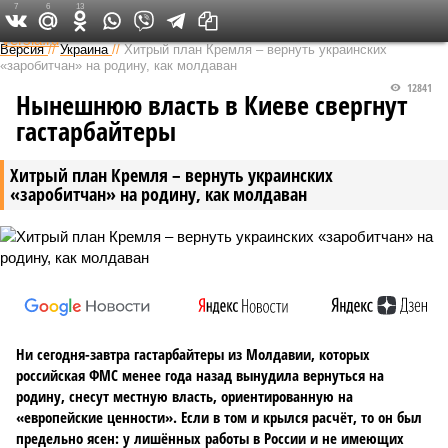
7
6
13
Федеральный выпуск
Версия
//
Украина
//
Хитрый план Кремля – вернуть украинских
«заробитчан» на родину, как молдаван
12841
Нынешнюю власть в Киеве свергнут
гастарбайтеры
Хитрый план Кремля – вернуть украинских
«заробитчан» на родину, как молдаван
Ни сегодня-завтра гастарбайтеры из Молдавии, которых
российская ФМС менее года назад вынудила вернуться на
родину, снесут местную власть, ориентированную на
«европейские ценности». Если в том и крылся расчёт, то он был
предельно ясен: у лишённых работы в России и не имеющих