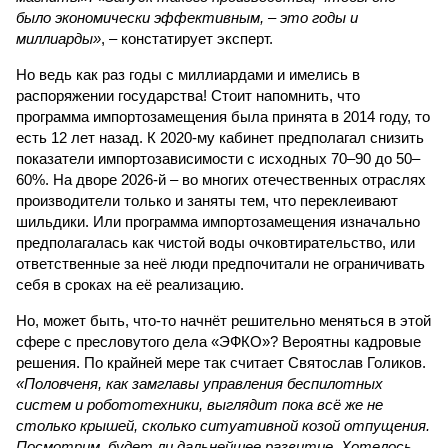
было экономически эффективным, – это годы и
миллиарды»
, – констатирует эксперт.
Но ведь как раз годы с миллиардами и имелись в
распоряжении государства! Стоит напомнить, что
программа импортозамещения была принята в 2014 году, то
есть 12 лет назад. К 2020-му кабинет предполагал снизить
показатели импортозависимости с исходных 70–90 до 50–
60%. На дворе 2026-й – во многих отечественных отраслях
производители только и заняты тем, что переклеивают
шильдики. Или программа импортозамещения изначально
предполагалась как чистой воды очковтирательство, или
ответственные за неё люди предпочитали не ограничивать
себя в сроках на её реализацию.
Но, может быть, что-то начнёт решительно меняться в этой
сфере с пресловутого дела «ЭФКО»? Вероятны кадровые
решения. По крайней мере так считает Святослав Голиков.
«Половченя, как замглавы управления беспилотных
систем и робототехники, выглядит пока всё же не
столько крышей, сколько ситуативной козой отпущения.
Посмотрим, будет ли дальнейшее развитие. Хотелось