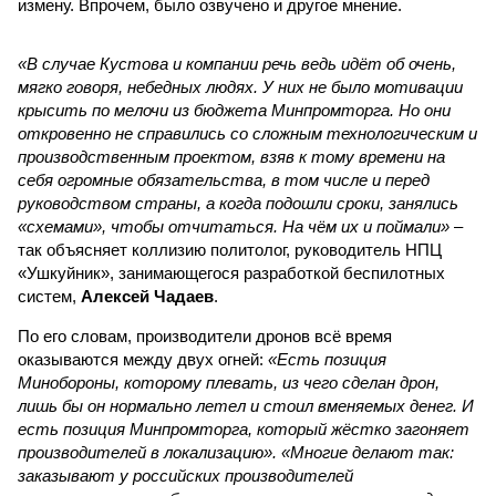
измену. Впрочем, было озвучено и другое мнение.
«В случае Кустова и компании речь ведь идёт об очень,
мягко говоря, небедных людях. У них не было мотивации
крысить по мелочи из бюджета Минпромторга. Но они
откровенно не справились со сложным технологическим и
производственным проектом, взяв к тому времени на
себя огромные обязательства, в том числе и перед
руководством страны, а когда подошли сроки, занялись
«схемами», чтобы отчитаться. На чём их и поймали»
–
так объясняет коллизию политолог, руководитель НПЦ
«Ушкуйник», занимающегося разработкой беспилотных
систем,
Алексей Чадаев
.
По его словам, производители дронов всё время
оказываются между двух огней:
«Есть позиция
Минобороны, которому плевать, из чего сделан дрон,
лишь бы он нормально летел и стоил вменяемых денег. И
есть позиция Минпромторга, который жёстко загоняет
производителей в локализацию». «Многие делают так:
заказывают у российских производителей