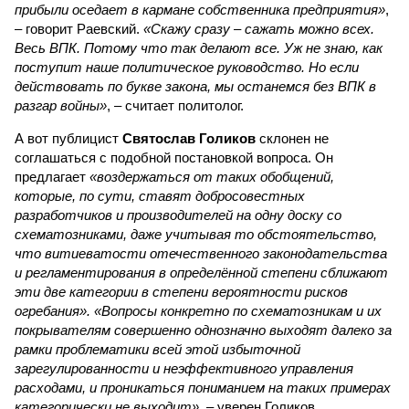
прибыли оседает в кармане собственника предприятия»
,
– говорит Раевский.
«Скажу сразу – сажать можно всех.
Весь ВПК. Потому что так делают все. Уж не знаю, как
поступит наше политическое руководство. Но если
действовать по букве закона, мы останемся без ВПК в
разгар войны»
, – считает политолог.
А вот публицист
Святослав Голиков
склонен не
соглашаться с подобной постановкой вопроса. Он
предлагает
«воздержаться от таких обобщений,
которые, по сути, ставят добросовестных
разработчиков и производителей на одну доску со
схематозниками, даже учитывая то обстоятельство,
что витиеватости отечественного законодательства
и регламентирования в определённой степени сближают
эти две категории в степени вероятности рисков
огребания». «Вопросы конкретно по схематозникам и их
покрывателям совершенно однозначно выходят далеко за
рамки проблематики всей этой избыточной
зарегулированности и неэффективного управления
расходами, и проникаться пониманием на таких примерах
категорически не выходит»
, – уверен Голиков.