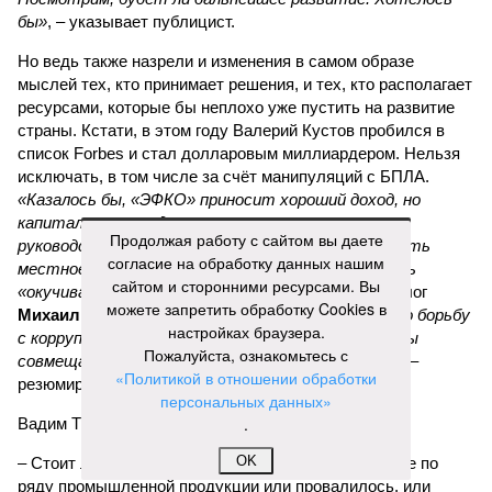
бы»
, – указывает публицист.
Но ведь также назрели и изменения в самом образе
мыслей тех, кто принимает решения, и тех, кто располагает
ресурсами, которые бы неплохо уже пустить на развитие
страны. Кстати, в этом году Валерий Кустов пробился в
список Forbes и стал долларовым миллиардером. Нельзя
исключать, в том числе за счёт манипуляций с БПЛА.
«Казалось бы, «ЭФКО» приносит хороший доход, но
капиталисты увидели новую нишу, открытую
Продолжая работу с сайтом вы даете
руководством России, готовым деньгами поощрять
согласие на обработку данных нашим
местное производство беспилотников, и ринулись
сайтом и сторонними ресурсами. Вы
«окучивать новую тему»,
– комментирует политолог
можете запретить обработку Cookies в
Михаил Юспа
.
«В итоге мы приходим к тому, что борьбу
настройках браузера.
с коррупцией самыми жёсткими мерами мы должны
Пожалуйста, ознакомьтесь с
совмещать с глубокой переработкой идеологии»
, –
«Политикой в отношении обработки
резюмирует эксперт.
персональных данных»
.
Вадим Трухачёв, политолог
OK
– Стоит ли удивляться тому, что импортозамещение по
ряду промышленной продукции или провалилось, или