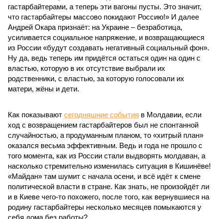
гастарбайтерами, а теперь эти вагоны пусты. Это значит,
что гастарбайтеры массово покидают Россию!» И далее
Андрей Окара признаёт: на Украине – безработица,
усиливается социальное напряжение, и возвращающиеся
из России «будут создавать негативный социальный фон».
Ну да, ведь теперь им придётся остаться один на один с
властью, которую в их отсутствие выбрали их
родственники, с властью, за которую голосовали их
матери, жёны и дети.
Как показывают
сегодняшние события
в Молдавии, если
ход с возвращением гастарбайтеров был не спонтанной
случайностью, а продуманным планом, то «хитрый план»
оказался весьма эффективным. Ведь и года не прошло с
того момента, как из России стали выдворять молдаван, а
насколько стремительно изменилась ситуация в Кишинёве!
«Майдан» там шумит с начала осени, и всё идёт к смене
политической власти в стране. Как знать, не произойдёт ли
и в Киеве чего-то похожего, после того, как вернувшиеся на
родину гастарбайтеры несколько месяцев помыкаются у
себя дома без работы?