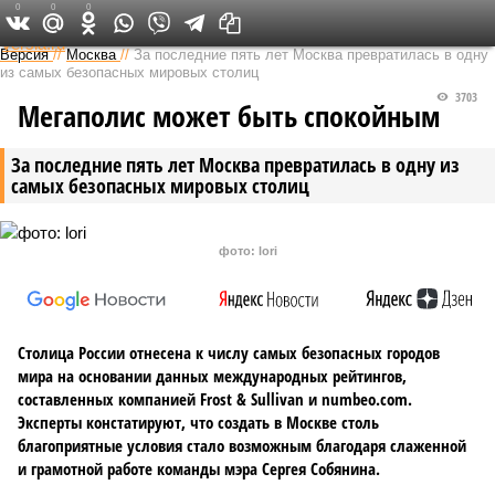
0
0
0
Федеральный выпуск
Версия
//
Москва
//
За последние пять лет Москва превратилась в одну
из самых безопасных мировых столиц
3703
Мегаполис может быть спокойным
За последние пять лет Москва превратилась в одну из
самых безопасных мировых столиц
фото: lori
Столица России отнесена к числу самых безопасных городов
мира на основании данных международных рейтингов,
составленных компанией Frost & Sullivan и numbeo.com.
Эксперты констатируют, что создать в Москве столь
благоприятные условия стало возможным благодаря слаженной
и грамотной работе команды мэра Сергея Собянина.