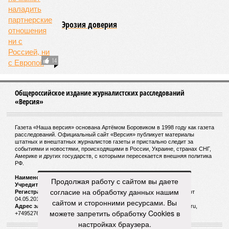
Эрозия доверия
14
Общероссийское издание журналистских расследований
«Версия»
Газета «Наша версия» основана Артёмом Боровиком в 1998 году как газета
расследований. Официальный сайт «Версия» публикует материалы
штатных и внештатных журналистов газеты и пристально следит за
событиями и новостями, происходящими в России, Украине, странах СНГ,
Америке и других государств, с которыми пересекается внешняя политика
РФ.
Наименование:
Cетевое издание «Версия»
Продолжая работу с сайтом вы даете
Учредитель:
ООО «Версия»,
Главный редактор:
Горевой Р. Г.
согласие на обработку данных нашим
Регистрационный номер Роскомнадзора:
ЭЛ № ФС 77 - 72681 от
04.05.2018 г.
сайтом и сторонними ресурсами. Вы
Адрес электронной почты и телефон редакции:
versia@versia.ru,
можете запретить обработку Cookies в
+74952760348
настройках браузера.