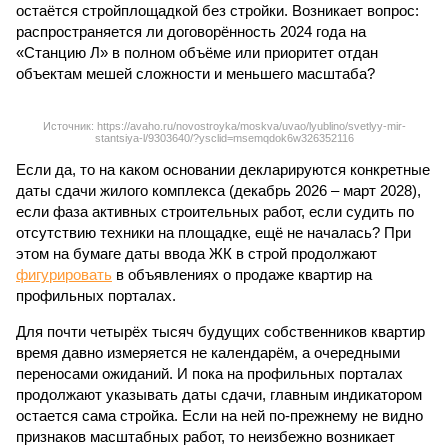
остаётся стройплощадкой без стройки. Возникает вопрос:
распространяется ли договорённость 2024 года на
«Станцию Л» в полном объёме или приоритет отдан
объектам мешей сложности и меньшего масштаба?
Источник: https://avaho.ru/novostroyka/moskva/uvao/lyublino/svetlyy-mir-
stantsiya-l/9303640/?ysclid=msemqdok6w326352116
Если да, то на каком основании декларируются конкретные
даты сдачи жилого комплекса (декабрь 2026 – март 2028),
если фаза активных строительных работ, если судить по
отсутствию техники на площадке, ещё не началась? При
этом на бумаге даты ввода ЖК в строй продолжают
фигурировать
в объявлениях о продаже квартир на
профильных порталах.
Для почти четырёх тысяч будущих собственников квартир
время давно измеряется не календарём, а очередными
переносами ожиданий. И пока на профильных порталах
продолжают указывать даты сдачи, главным индикатором
остается сама стройка. Если на ней по-прежнему не видно
признаков масштабных работ, то неизбежно возникает