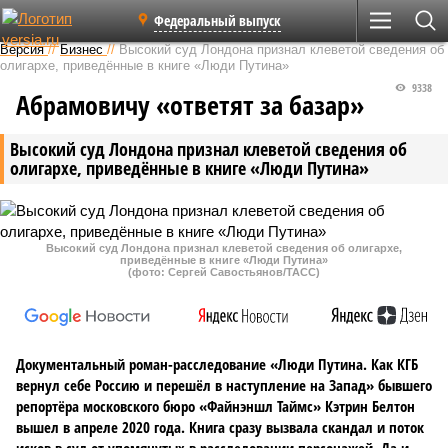
Федеральный выпуск
Версия
//
Бизнес
//
Высокий суд Лондона признал клеветой сведения об
олигархе, приведённые в книге «Люди Путина»
9338
Абрамовичу «ответят за базар»
Высокий суд Лондона признал клеветой сведения об
олигархе, приведённые в книге «Люди Путина»
Высокий суд Лондона признал клеветой сведения об олигархе,
приведённые в книге «Люди Путина»
(фото: Сергей Савостьянов/ТАСС)
Документальный роман-расследование «Люди Путина. Как КГБ
вернул себе Россию и перешёл в наступление на Запад» бывшего
репортёра московского бюро «Файнэншл Таймс» Кэтрин Белтон
вышел в апреле 2020 года. Книга сразу вызвала скандал и поток