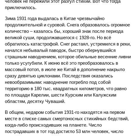
Все стихии сразу
Около 100 лет назад в Поднебесной приключилось то, что
у нас назвали бы тридцатью тремя несчастьями. Страну
последовательно поразили: многолетняя засуха, страшный
паводок, невероятные ливни. Несколько миллионов
человек не пережили этот разгул стихий. Вот что тогда
приключилось.
Зима 1931 года выдалась в Китае чрезвычайно
продолжительной и суровой. Снега образовалось огромное
количество – казалось бы, хороший знак после периода
великой суши, продолжавшегося с 1928-го. Но всё
обратилось катастрофой. Снег растаял, устремился в реки,
начался небывалый паводок, быстро обернувшийся
страшным наводнением, которое обильные весенние ливни
только усугубили. К июню всё это преобразовалось в
массовый потоп, в июле же Китай в дополнение накрыло
сразу девятью циклонами. Последствия оказались
невообразимыми: наводнение погребло под собой
территорию в 180 тыс. квадратных километров, что равно