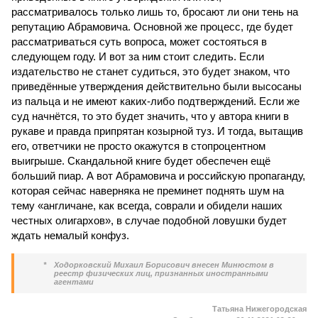
рассматривалось только лишь то, бросают ли они тень на
репутацию Абрамовича. Основной же процесс, где будет
рассматриваться суть вопроса, может состояться в
следующем году. И вот за ним стоит следить. Если
издательство не станет судиться, это будет знаком, что
приведённые утверждения действительно были высосаны
из пальца и не имеют каких-либо подтверждений. Если же
суд начнётся, то это будет значить, что у автора книги в
рукаве и правда припрятан козырной туз. И тогда, вытащив
его, ответчики не просто окажутся в стопроцентном
выигрыше. Скандальной книге будет обеспечен ещё
больший пиар. А вот Абрамовича и российскую пропаганду,
которая сейчас наверняка не преминет поднять шум на
тему «англичане, как всегда, соврали и обидели наших
честных олигархов», в случае подобной ловушки будет
ждать немалый конфуз.
*
Ходорковский Михаил Борисович внесен Минюстом в
реестр физических лиц, признанных иностранными
агентами
Татьяна Нижегородская