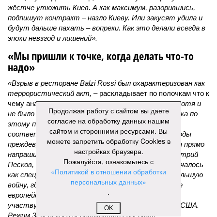
жёстче утюжить Киев. А как максимум, разорившись,
подпишут контракт – назло Киеву. Или закусят удила и
будут дальше пахать – вопреки. Как это делали всегда в
эпохи невзгод и лишений».
«Мы пришли к точке, когда делать что-то
надо»
«Взрыв в ресторане Balzi Rossi был охарактеризован как
террористический акт, –
раскладывает по полочкам что к
чему аналитик и телеведущий
Дмитрий Саймс
, –
хотя и
Продолжая работу с сайтом вы даете
не было указано, кто за него ответственен. И пока по
согласие на обработку данных нашим
этому поводу нет официальных заявлений
сайтом и сторонними ресурсами. Вы
соответствующих органов, окончательные выводы
можете запретить обработку Cookies в
преждевременны. А вот предварительные выводы прямо
настройках браузера.
напрашиваются. Россия, как недавно говорил Дмитрий
Пожалуйста, ознакомьтесь с
Песков, находится в состоянии войны. То, что началось
«Политикой в отношении обработки
как специальная военная операция, переросло в большую
персональных данных»
войну, где на стороне Украины участвуют многие
.
европейские государства – непосредственно
участвуют. И косвенно, но тоже существенно – США.
OK
Режим Зеленского неоднократно совершал