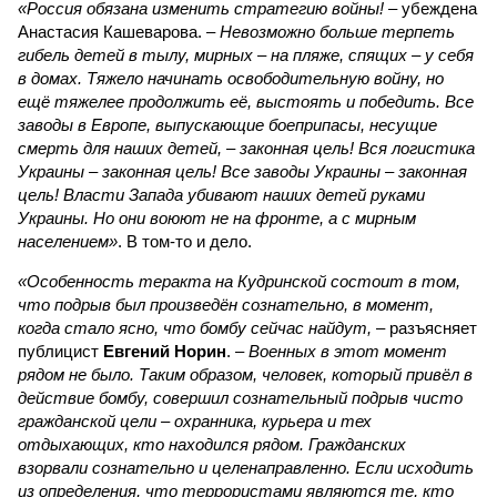
«Россия обязана изменить стратегию войны!
– убеждена
Анастасия Кашеварова. –
Невозможно больше терпеть
гибель детей в тылу, мирных – на пляже, спящих – у себя
в домах. Тяжело начинать освободительную войну, но
ещё тяжелее продолжить её, выстоять и победить. Все
заводы в Европе, выпускающие боеприпасы, несущие
смерть для наших детей, – законная цель! Вся логистика
Украины – законная цель! Все заводы Украины – законная
цель! Власти Запада убивают наших детей руками
Украины. Но они воюют не на фронте, а с мирным
населением»
. В том-то и дело.
«Особенность теракта на Кудринской состоит в том,
что подрыв был произведён сознательно, в момент,
когда стало ясно, что бомбу сейчас найдут,
– разъясняет
публицист
Евгений Норин
. –
Военных в этот момент
рядом не было. Таким образом, человек, который привёл в
действие бомбу, совершил сознательный подрыв чисто
гражданской цели – охранника, курьера и тех
отдыхающих, кто находился рядом. Гражданских
взорвали сознательно и целенаправленно. Если исходить
из определения, что террористами являются те, кто