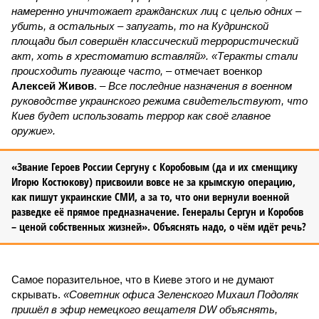
намеренно уничтожает гражданских лиц с целью одних –
убить, а остальных – запугать, то на Кудринской
площади был совершён классический террористический
акт, хоть в хрестоматию вставляй». «Теракты стали
происходить пугающе часто,
– отмечает военкор
Алексей Живов
. –
Все последние назначения в военном
руководстве украинского режима свидетельствуют, что
Киев будет использовать террор как своё главное
оружие».
«Звание Героев России Сергуну с Коробовым (да и их сменщику
Игорю Костюкову) присвоили вовсе не за крымскую операцию,
как пишут украинские СМИ, а за то, что они вернули военной
разведке её прямое предназначение. Генералы Сергун и Коробов
– ценой собственных жизней». Объяснять надо, о чём идёт речь?
Самое поразительное, что в Киеве этого и не думают
скрывать.
«Советник офиса Зеленского Михаил Подоляк
пришёл в эфир немецкого вещателя DW объяснять,