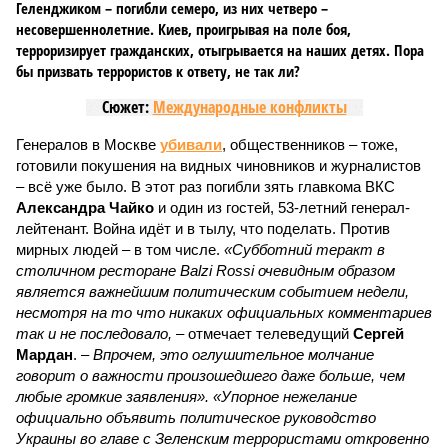
Геленджиком – погибли семеро, из них четверо –
несовершеннолетние. Киев, проигрывая на поле боя,
терроризирует гражданских, отыгрывается на наших детях. Пора
бы призвать террористов к ответу, не так ли?
Сюжет:
Международные конфликты
Генералов в Москве
убивали
, общественников – тоже,
готовили покушения на видных чиновников и журналистов
– всё уже было. В этот раз погибли зять главкома ВКС
Александра Чайко
и один из гостей, 53-летний генерал-
лейтенант. Война идёт и в тылу, что поделать. Против
мирных людей – в том числе.
«Субботний теракт в
столичном ресторане Balzi Rossi очевидным образом
является важнейшим политическим событием недели,
несмотря на то что никаких официальных комментариев
так и не последовало,
– отмечает телеведущий
Сергей
Мардан
. –
Впрочем, это оглушительное молчание
говорит о важности произошедшего даже больше, чем
любые громкие заявления». «Упорное нежелание
официально объявить политическое руководство
Украины во главе с Зеленским террористами откровенно