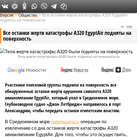
0
0
0
Федеральный выпуск
Версия
//
Общество
//
Все останки жертв катастрофы А320 EgyptAir
подняты на поверхность
1940
Все останки жертв катастрофы А320 EgyptAir подняты на
поверхность
Тела жертв катастрофы А320 были подняты на поверхность
Участники поисковой группы подняли на поверхность все
обнаруженные останки жертв крушения самолета А320
авиакомпании EgyptAir, который упал в Средиземное море.
Глубоководное судно «Джон Летбридж» направилось в порт
Александрии, чтобы передать останки египетским властям.
В Средиземном море
завершилась
операция по
извлечению со дна останков жертв катастрофы А320
авиакомпании EgyptAir. Для того, чтобы это осуществить,