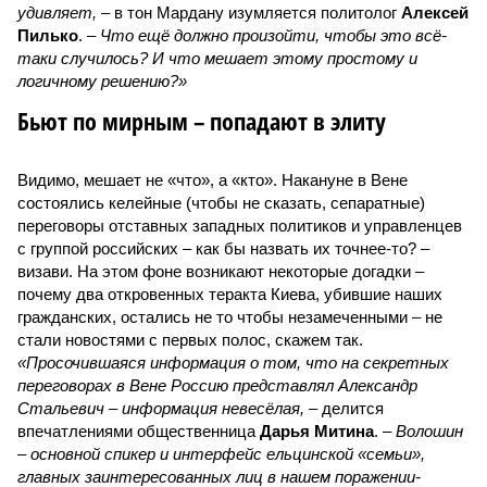
удивляет,
– в тон Мардану изумляется политолог
Алексей
Пилько
. –
Что ещё должно произойти, чтобы это всё-
таки случилось? И что мешает этому простому и
логичному решению?»
Бьют по мирным – попадают в элиту
Видимо, мешает не «что», а «кто». Накануне в Вене
состоялись келейные (чтобы не сказать, сепаратные)
переговоры отставных западных политиков и управленцев
с группой российских – как бы назвать их точнее-то? –
визави. На этом фоне возникают некоторые догадки –
почему два откровенных теракта Киева, убившие наших
гражданских, остались не то чтобы незамеченными – не
стали новостями с первых полос, скажем так.
«Просочившаяся информация о том, что на секретных
переговорах в Вене Россию представлял Александр
Стальевич – информация невесёлая,
– делится
впечатлениями общественница
Дарья Митина
. –
Волошин
– основной спикер и интерфейс ельцинской «семьи»,
главных заинтересованных лиц в нашем поражении-