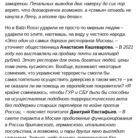
замирении. Печальных выводов два: наверху до сих пор
верят, что договорнячок возможен, а «семья» отнюдь не
канула в Лету, а вполне при делах».
Но в Balzi Rossi ударили не просто по мирным людям –
ударили по элите, наотмашь, на виду у честного народа.
«Это один из самых дорогих ресторанов Москвы,
–
уточняет общественница
Анастасия Кашеварова
. –
В 2021
году его выставляли на продажу почти за миллиард
рублей. Этот ресторан для очень богатых людей, цены
там очень кусаются»
. Вообще, возникают некоторые
сомнения, что украинские террористы смогли бы
самостоятельно осуществить диверсию в таком месте – уж
не оказали ли им помощь их европейские покровители?
«Я
крайне сомневаюсь, чтобы ГУР и СБУ были бы способны
на осуществление подобного террористического акта
без поддержки старших партнёров по войне против
России,
– поясняет политолог
Дмитрий Евстафьев.
–
В
свете теракта в Москве продолжение функционирования
в России британского, германского, итальянского
посольства, а возможно, и пары других явно выглядит
излишним. Значит, надо лишить террористов баз