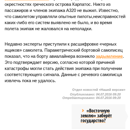
окрестностях греческого острова Карпатос. Никто из
пассажиров и членов экипажа А320 не выжил. Известно,
что самолетом управляли опытные пилоты,неисправностей
каких-либо его систем выявлено не было, и во время
полета экипаж не жаловался на неполадки.
Недавно эксперты приступили к расшифровке «черных
ящиков» самолета. Параметрический бортовой самописец
показал, что на борту авиалайнера возникло
задымление
.
Это подтверждает версию, согласно которой причиной
катастрофы могли стать действия экипажа при получении
соответствующего сигнала. Данные с речевого самописца
извлечь пока не удалось.
Отдел новостей «Нашей версии»
Опубликовано:
04.07.2016 09:20
Отредактировано:
04.07.2016 09:20
«Восточную
землю» заберёт
государство?