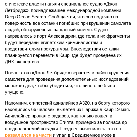
египетские власти наняли специальное судно «Джон
Летбридж», принадлежащее международной компании
Deep Ocean Search. Сообщается, что оно подняло на
поверхность все останки погибших при крушении самолета
людей, обнаруженные на данный момент. Судно
направилось в порт Александрии, где тела и их фрагменты
будут переданы египетским криминалистам и
представителям прокуратуры. Впоследствии останки
планируется перевезти в Каир, где будет проведена их
ДНК-экспертиза.
После этого «Джон Летбридж» вернется в район крушения
самолета для проведения дополнительных исследований
морского дна, чтобы убедиться, что ничего не было
упущено.
Напомним, египетский авиалайнер А320, на борту которого
находились 66 человек, вылетел из Парижа в Каир 19 мая.
Авиалайнер пропал с радаров, как только вошел в
воздушное пространство Египта, примерно за полчаса до
предполагаемой посадки. Позднее выяснилось, что он
развалился на части
и упал в Средиземное море в