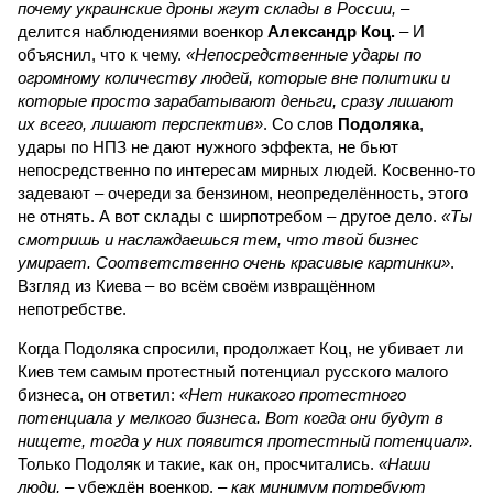
почему украинские дроны жгут склады в России,
–
делится наблюдениями военкор
Александр Коц.
– И
объяснил, что к чему.
«Непосредственные удары по
огромному количеству людей, которые вне политики и
которые просто зарабатывают деньги, сразу лишают
их всего, лишают перспектив»
. Со слов
Подоляка
,
удары по НПЗ не дают нужного эффекта, не бьют
непосредственно по интересам мирных людей. Косвенно-то
задевают – очереди за бензином, неопределённость, этого
не отнять. А вот склады с ширпотребом – другое дело.
«Ты
смотришь и наслаждаешься тем, что твой бизнес
умирает. Соответственно очень красивые картинки»
.
Взгляд из Киева – во всём своём извращённом
непотребстве.
Когда Подоляка спросили, продолжает Коц, не убивает ли
Киев тем самым протестный потенциал русского малого
бизнеса, он ответил:
«Нет никакого протестного
потенциала у мелкого бизнеса. Вот когда они будут в
нищете, тогда у них появится протестный потенциал».
Только Подоляк и такие, как он, просчитались.
«Наши
люди,
– убеждён военкор, –
как минимум потребуют