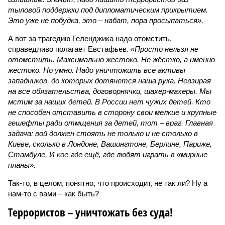
тыловой поддержки под дипломатическим прикрытием.
Это уже не побудка, это – набат, пора просыпаться».
А вот за трагедию Геленджика надо отомстить,
справедливо полагает Евстафьев.
«Просто нельзя не
отомстить. Максимально жестоко. Не жёстко, а именно
жестоко. Но умно. Надо уничтожить все активы
западников, до которых дотянется наша рука. Невзирая
на все обязательства, договорнячки, шахер-махеры. Мы
мстим за наших детей. В России нет чужих детей. Кто
не способен отставить в сторону свои мелкие и крупные
гешефты ради отмщения за детей, тот – враг. Главная
задача: вой должен стоять не только и не столько в
Киеве, сколько в Лондоне, Вашингтоне, Берлине, Париже,
Стамбуле. И кое-где ещё, где любят играть в «мирные
планы».
Так-то, в целом, понятно, что происходит, не так ли? Ну а
нам-то с вами – как быть?
Террористов – уничтожать без суда!