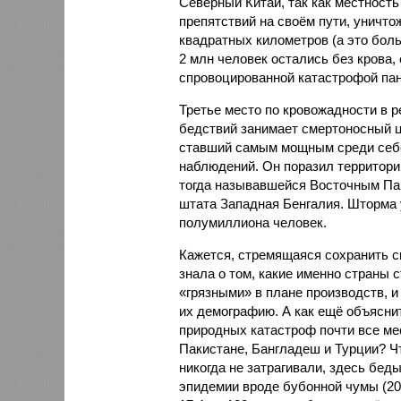
Северный Китай, так как местность
препятствий на своём пути, уничто
квадратных километров (а это бол
2 млн человек остались без крова,
спровоцированной катастрофой па
Третье место по кровожадности в р
бедствий занимает смертоносный ц
ставший самым мощным среди себе
наблюдений. Он поразил территори
тогда называвшейся Восточным Пак
штата Западная Бенгалия. Шторма 
полумиллиона человек.
Кажется, стремящаяся сохранить с
знала о том, какие именно страны 
«грязными» в плане производств, 
их демографию. А как ещё объяснить
природных катастроф почти все ме
Пакистане, Бангладеш и Турции? Ч
никогда не затрагивали, здесь бе
эпидемии вроде бубонной чумы (200