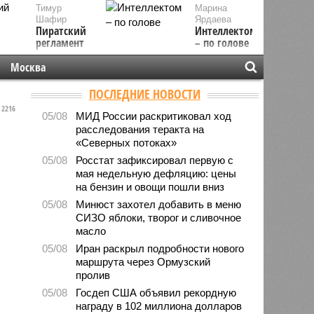
Тимур
Марина
Шафир
Ярдаева
Пиратский
Интеллектом
регламент
– по голове
Москва
ПОСЛЕДНИЕ НОВОСТИ
2216
05/08
МИД России раскритиковал ход
расследования теракта на
«Северных потоках»
05/08
Росстат зафиксировал первую с
мая недельную дефляцию: цены
на бензин и овощи пошли вниз
05/08
Минюст захотел добавить в меню
СИЗО яблоки, творог и сливочное
масло
05/08
Иран раскрыл подробности нового
маршрута через Ормузский
пролив
05/08
Госдеп США объявил рекордную
награду в 102 миллиона долларов