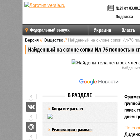
№29 от 03.08.
Подписка
Украина
Власть
Федеральный выпуск
Версия
//
Общество
//
Найденный на склоне сопки Ил-76 по
Найденный на склоне сопки Ил-76 полностью с
Найдены т
В РАЗДЕЛЕ
Фрагмен
0
группой
Когда все растает
поиск т
днем тр
0
По со
Реанимация трамваю
Диденк
0