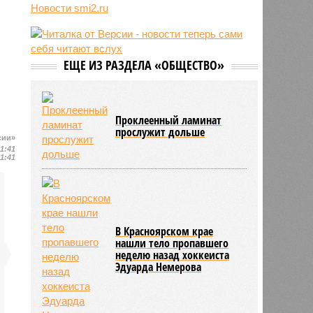
05/08
Baza: в водопроводной воде в
Новости smi2.ru
Тюмени обнаружено превышение
ряда вредных веществ
05/08
ТЦК заработали 3 миллиарда
долларов на «мёртвых душах»
ЕЩЕ ИЗ РАЗДЕЛА «ОБЩЕСТВО»
05/08
В Испании потребовали исключить
Марокко из числа организаторов
чемпионата мира 2030 года из-за
миграционного кризиса
Проклеенный ламинат
прослужит дольше
05/08
Сотрудница полиции помогла
сии»
сыну обстрелять конкурирующую
11:41
11:41
банду
В Красноярском крае
нашли тело пропавшего
неделю назад хоккеиста
Эдуарда Немерова