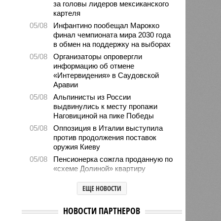
за головы лидеров мексиканского
картеля
05/08
Инфантино пообещал Марокко
финал чемпионата мира 2030 года
в обмен на поддержку на выборах
05/08
Организаторы опровергли
информацию об отмене
«Интервидения» в Саудовской
Аравии
05/08
Альпинисты из России
выдвинулись к месту пропажи
Наговициной на пике Победы
05/08
Оппозиция в Италии выступила
против продолжения поставок
оружия Киеву
05/08
Пенсионерка сожгла проданную по
«схеме Долиной» квартиру
05/08
Microsoft обвинила российских
ЕЩЕ НОВОСТИ
хакеров в глобальной охоте за
данными туристов через Wi-Fi в
отелях
НОВОСТИ ПАРТНЕРОВ