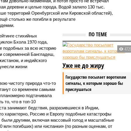
 там довольно низменная, и потоп просто не встречал
жая деревни и целые города. Водой залило 130 тыс.
ьше территорий Оренбургской или Кировской областей),
 ещё столько же погибли в результате
ндемии.
ПО ТЕМЕ
ейтинге стихийных
иклон Бхола 1970 года,
 подобных за всю историю
472
и современной Бангладеш,
истаном, и индийского
Уже не до жиру
унесли жизни
Государство посылает воротилам
сигналы, к которым хорошо бы
вою чистоту природа что-то
прислушаться
станут со временем самыми
и планомерно подтачивала
 то, что в топ-10
ста занимают бедствия, разразившиеся в Индии,
то характерно, Россию и Европу подобные катастрофы
ды были другими, включая массовый голод и масштабные
 млн погибших) или «испанки» (по разным оценкам, от