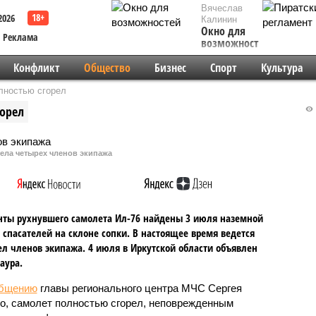
Вячеслав
2026
Калинин
Окно для
Реклама
возможностей
Конфликт
Общество
Бизнес
Спорт
Культура
лностью сгорел
горел
ела четырех членов экипажа
ты рухнувшего самолета Ил-76 найдены 3 июля наземной
 спасателей на склоне сопки. В настоящее время ведется
ел членов экипажа. 4 июля в Иркутской области объявлен
аура.
общению
главы регионального центра МЧС Сергея
о, самолет полностью сгорел, неповрежденным