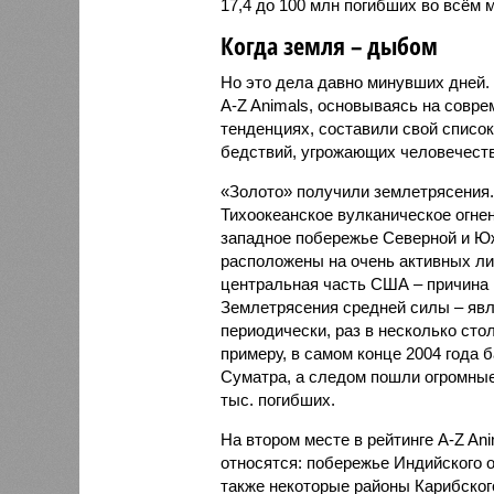
17,4 до 100 млн погибших во всём м
Когда земля – дыбом
Но это дела давно минувших дней.
A-Z Animals, основываясь на совр
тенденциях, составили свой списо
бедствий, угрожающих человечеству
«Золото» получили землетрясения.
Тихоокеанское вулканическое огне
западное побережье Северной и Юж
расположены на очень активных ли
центральная часть США – причина
Землетрясения средней силы – явле
периодически, раз в несколько стол
примеру, в самом конце 2004 года 
Суматра, а следом пошли огромные
тыс. погибших.
На втором месте в рейтинге A-Z An
относятся: побережье Индийского о
также некоторые районы Карибского