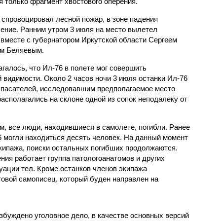
я только фрагмент хвостового оперения.
 спровоцировал лесной пожар, в зоне падения
ение. Ранним утром 3 июля на место вылетел
вместе с губернатором Иркутской области Сергеем
ом Беляевым.
галось, что Ил-76 в полете мог совершить
й видимости. Около 2 часов ночи 3 июля останки Ил-76
пасателей, исследовавшим предполагаемое место
асполагались на склоне одной из сопок неподалеку от
, все люди, находившиеся в самолете, погибли. Ранее
6 могли находиться десять человек. На данный момент
кипажа, поиски остальных погибших продолжаются.
ния работает группа патологоанатомов и других
уации тел. Кроме останков членов экипажа
овой самописец, который буден направлен на
буждено уголовное дело, в качестве основных версий