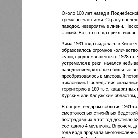
Около 100 лет назад в Поднебесно
тремя несчастьями. Страну послед
паводок, невероятные ливни. Неск
стихий. Вот что тогда приключилось
Зима 1931 года выдалась в Китае 
образовалось огромное количество
суши, продолжавшегося с 1928-го. 
устремился в реки, начался небы
наводнением, которое обильные вес
преобразовалось в массовый потоп
циклонами. Последствия оказались
территорию в 180 тыс. квадратных 
Курским или Калужским областям, 
В общем, недаром события 1931-го
смертоносных стихийных бедствий,
пострадавших в тот год достигло 5
составило 4 миллиона. Впрочем, для
года вода прорвала многочисленны