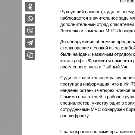
осталс
Рухнувший самолет, судя по всему,
наблюдается значительное задымл
дополнительный отряд спасателей 
Левченко и замглавы МЧС Леонид
До обнаружения обломков предпола
столкновение с сопкой из-за слабо
были найдены наземным отрядом с
катастрофы. Фрагменты самолета р
населенного пункта Рыбный Уян.
Судя по значительным разрушениям
поступала информация, что в Ил-7
найдены останки четырех членов э
Помимо спасателей в районе круше
специалистов, участвующих в эвак
сотрудниками МЧС обнаружен борт
расшифровку.
Правоохранительными органами воз