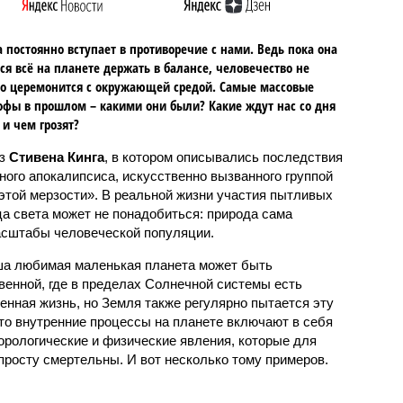
 постоянно вступает в противоречие с нами. Ведь пока она
ся всё на планете держать в балансе, человечество не
о церемонится с окружающей средой. Самые массовые
офы в прошлом – какими они были? Какие ждут нас со дня
 и чем грозят?
аз
Стивена Кинга
, в котором описывались последствия
ного апокалипсиса, искусственно вызванного группой
 этой мерзости». В реальной жизни участия пытливых
ца света может не понадобиться: природа сама
масштабы человеческой популяции.
ша любимая маленькая планета может быть
венной, где в пределах Солнечной системы есть
енная жизнь, но Земля также регулярно пытается эту
что внутренние процессы на планете включают в себя
орологические и физические явления, которые для
просту смертельны. И вот несколько тому примеров.