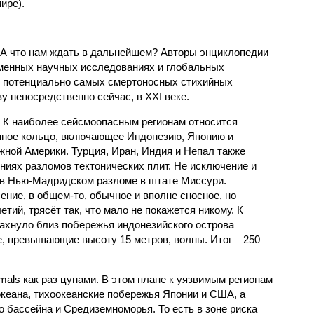
ире).
 А что нам ждать в дальнейшем? Авторы энциклопедии
еменных научных исследованиях и глобальных
к потенциально самых смертоносных стихийных
 непосредственно сейчас, в XXI веке.
 К наиболее сейсмоопасным регионам относится
нное кольцо, включающее Индонезию, Японию и
ной Америки. Турция, Иран, Индия и Непал также
ниях разломов тектонических плит. Не исключение и
 в Нью-Мадридском разломе в штате Миссури.
ние, в общем-то, обычное и вполне сносное, но
етий, трясёт так, что мало не покажется никому. К
бахнуло близ побережья индонезийского острова
, превышающие высоту 15 метров, волны. Итог – 250
imals как раз цунами. В этом плане к уязвимым регионам
кеана, тихо­океанские побережья Японии и США, а
 бассейна и Средиземноморья. То есть в зоне риска