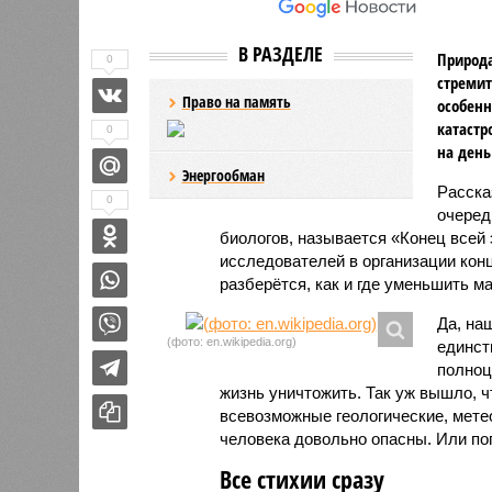
В РАЗДЕЛЕ
Природа
0
стремит
Право на память
особенн
катастр
0
на день
Энергообман
Расск
0
очеред
биологов, называется «Конец всей
исследователей в организации кон
разберётся, как и где уменьшить 
Да, на
(фото: en.wikipedia.org)
единст
полноц
жизнь уничтожить. Так уж вышло, 
всевозможные геологические, мете
человека довольно опасны. Или по
Все стихии сразу