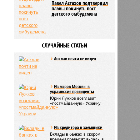
Павел Астахов подтвердил
планы покинуть пост
детского омбудсмена
СЛУЧАЙНЫЕ СТАТЬИ
Анклав почти не виден
Из мэров Москвы в
украинские президенты
Юрий Лужков возглавит
«постмайданную» Украину
Из кредитора в заемщики
Вклады в банках в скором
времени превысят вклады в