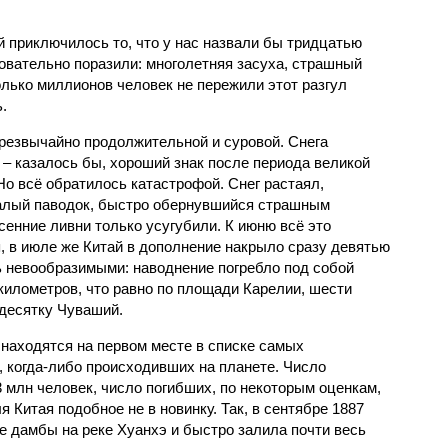
й приключилось то, что у нас назвали бы тридцатью
овательно поразили: многолетняя засуха, страшный
олько миллионов человек не пережили этот разгул
.
чрезвычайно продолжительной и суровой. Снега
 – казалось бы, хороший знак после периода великой
Но всё обратилось катастрофой. Снег растаял,
валый паводок, быстро обернувшийся страшным
енние ливни только усугубили. К июню всё это
, в июле же Китай в дополнение накрыло сразу девятью
 невообразимыми: наводнение погребло под собой
километров, что равно по площади Карелии, шести
десятку Чуваший.
 находятся на первом месте в списке самых
 когда-либо происходивших на планете. Число
3 млн человек, число погибших, по некоторым оценкам,
 Китая подобное не в новинку. Так, в сентябре 1887
е дамбы на реке Хуанхэ и быстро залила почти весь