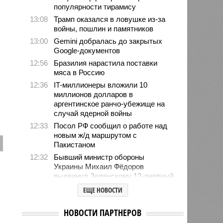
популярности тирамису
13:08
Трамп оказался в ловушке из-за
войны, пошлин и памятников
13:00
Gemini добралась до закрытых
Google-документов
12:56
Бразилия нарастила поставки
мяса в Россию
12:36
IT-миллионеры вложили 10
миллионов долларов в
аргентинское ранчо-убежище на
случай ядерной войны
12:33
Посол РФ сообщил о работе над
новым ж/д маршрутом с
Пакистаном
12:32
Бывший министр обороны
Украины Михаил Фёдоров
выдвинул Зеленскому 12-дневный
ультиматум
ЕЩЕ НОВОСТИ
12:18
Удары США лишь замедлили
ядерную программу Ирана
НОВОСТИ ПАРТНЕРОВ
12:07
Решивший сделать эвтаназию