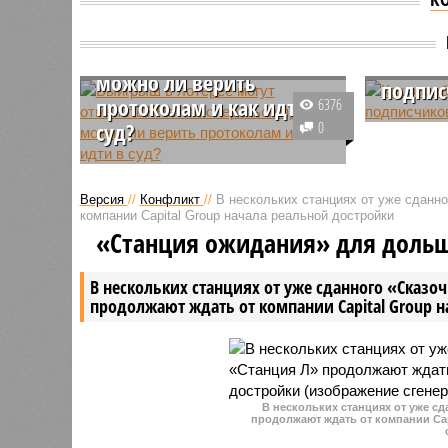
Выигрыш в лотерее
могут отменить? На что
Как за
опереться при сбое,
помощ
можно ли верить
подпис
протоколам и как идти в
6376
Есть те, 
суд?
0
зарплату,
Выигрыш в лотерее могут
откладыв
отменить? На что опереться при
денег, а 
Версия
//
Конфликт
//
В нескольких станциях от уже сданн
сбое, можно ли верить
бы, чтоб
компании Capital Group начала реальной достройки
протоколам и как идти в суд?
пусть и н
«Станция ожидания» для доль
трудност
экономич
В нескольких станциях от уже сданного «Сказо
продолжают ждать от компании Capital Group 
В нескольких станциях от уже с
продолжают ждать от компании Cap