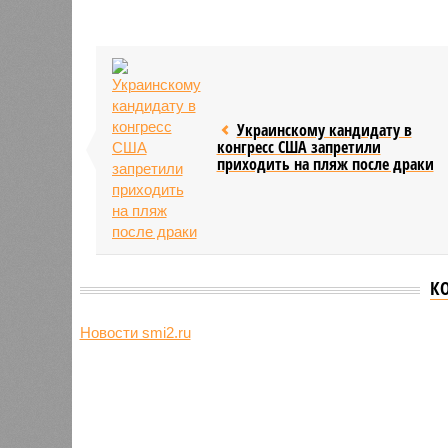
Украинскому кандидату в
конгресс США запретили
приходить на пляж после драки
К
Новости smi2.ru
Версия
//
Общество
//
Земля уже не раз показывала человеч
Последние времена
Земля уже не раз показывала человечеству свой