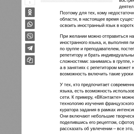
востре
1
деятел
Поэтому для тех, кому недостаточн
области, в настоящее время сущес
освоить иностранный язык в коротк
При желании можно отправиться на 
иностранного языка, и, выполняя 
по группе и преподавателем, посте
репетитору и брать индивидуальны
сложностями: занимаясь в группе, 
а в занятиях с репетитором может н
возможность включить такие уроки 
У тех, кто предпочитает современн
языка, есть возможность использо
сети. К примеру, «ВКонтакте» можн
технологию изучения французского
куратора задания в рамках интенс
Они включают небольшие творчески
поделившись его рецептом, сфото
рассказать об увлечении – все это