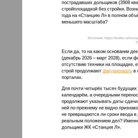
пострадавших дольщиков (3908 квар
стройплощадкой без стройки. Возни
года на «Станцию Л» в полном объ
меньшего масштаба?
Источник: https://avaho.ru/novos
y
Если да, то на каком основании д
(декабрь 2026 – март 2028), если 
отсутствию техники на площадке, 
строй продолжают
фигурировать
в 
порталах.
Для почти четырёх тысяч будущих 
календарём, а очередными перенос
продолжают указывать даты сдачи,
ней по-прежнему не видно признако
не превращаются ли сроки ввода в
реальным положением дел? Именно 
дольщики ЖК «Станция Л».