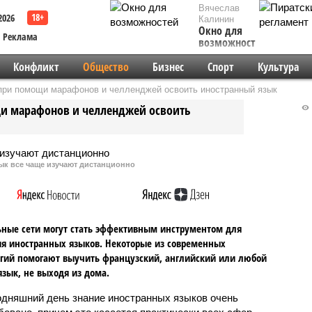
Вячеслав
2026
Калинин
Окно для
Реклама
возможностей
Конфликт
Общество
Бизнес
Спорт
Культура
 при помощи марафонов и челленджей освоить иностранный язык
щи марафонов и челленджей освоить
ык все чаще изучают дистанционно
ные сети могут стать эффективным инструментом для
я иностранных языков. Некоторые из современных
гий помогают выучить французский, английский или любой
язык, не выходя из дома.
одняшний день знание иностранных языков очень