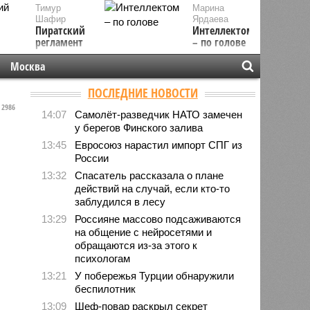
Тимур
Марина
Шафир
Ярдаева
Пиратский
Интеллектом
регламент
– по голове
Москва
ПОСЛЕДНИЕ НОВОСТИ
2986
14:07
Самолёт-разведчик НАТО замечен
у берегов Финского залива
13:45
Евросоюз нарастил импорт СПГ из
России
13:32
Спасатель рассказала о плане
действий на случай, если кто-то
заблудился в лесу
13:29
Россияне массово подсаживаются
на общение с нейросетями и
обращаются из-за этого к
психологам
13:21
У побережья Турции обнаружили
беспилотник
13:09
Шеф-повар раскрыл секрет