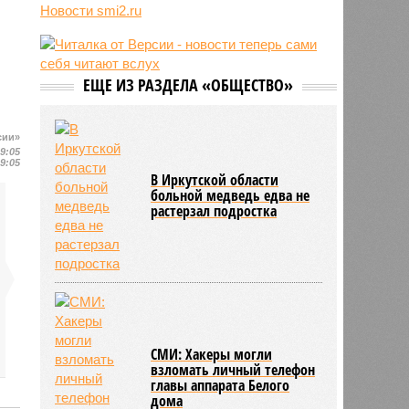
Новости smi2.ru
блогер передумал из-за реакции
подписчиков
11:43
Итальянские аграрии забили
тревогу из-за засухи
ЕЩЕ ИЗ РАЗДЕЛА «ОБЩЕСТВО»
сии»
19:05
19:05
В Иркутской области
больной медведь едва не
растерзал подростка
СМИ: Хакеры могли
взломать личный телефон
главы аппарата Белого
дома