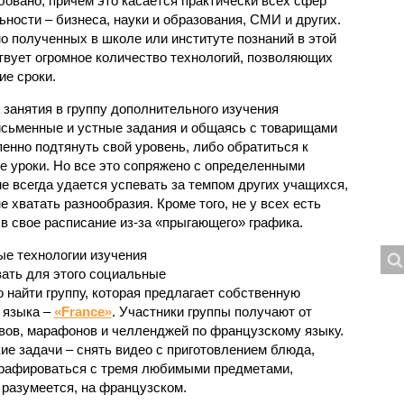
бовано, причем это касается практически всех сфер
ьности – бизнеса, науки и образования, СМИ и других.
о полученных в школе или институте познаний в этой
твует огромное количество технологий, позволяющих
ие сроки.
занятия в группу дополнительного изучения
письменные и устные задания и общаясь с товарищами
пенно подтянуть свой уровень, либо обратиться к
е уроки. Но все это сопряжено с определенными
не всегда удается успевать за темпом других учащихся,
е хватать разнообразия. Кроме того, не у всех есть
в свое расписание из-за «прыгающего» графика.
ые технологии изучения
вать для этого социальные
о найти группу, которая предлагает собственную
 языка –
«France»
. Участники группы получают от
ивов, марафонов и челленджей по французскому языку.
е задачи – снять видео с приготовлением блюда,
графироваться с тремя любимыми предметами,
, разумеется, на французском.