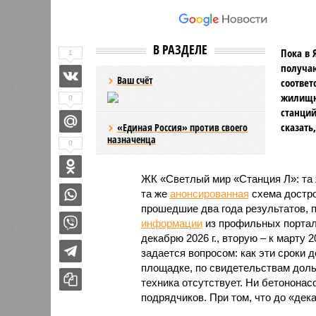
В РАЗДЕЛЕ
Пока в 
1
получаю
Ваш счёт
соответ
жилищно
0
станций
сказать
«Единая Россия» против своего
назначенца
0
ЖК «Светлый мир «Станция Л»: та 
та же
анонсированная
схема дострой
прошедшие два года результатов, п
информации
из профильных портал
декабрю 2026 г., вторую – к марту 2
задается вопросом: как эти сроки
площадке, по свидетельствам доль
техника отсутствует. Ни бетононас
подрядчиков. При том, что до «дек