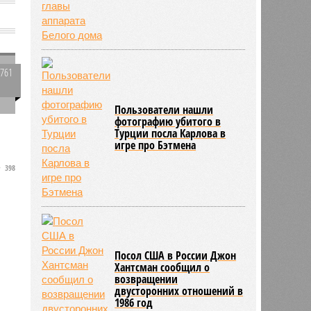
м
2761
0
Пользователи нашли
фотографию убитого в
,
Турции посла Карлова в
игре про Бэтмена
398
в
о
Посол США в России Джон
Хантсман сообщил о
возвращении
двусторонних отношений в
1986 год