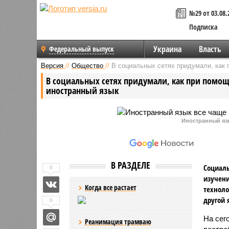
№29 от 03.08.
Подписка
Украина
Власть
Федеральный выпуск
Версия
//
Общество
//
В социальных сетях придумали, как
В социальных сетях придумали, как при помо
иностранный язык
Иностранный яз
В РАЗДЕЛЕ
Социаль
0
изучени
Когда все растает
техноло
другой 
0
На сег
Реанимация трамваю