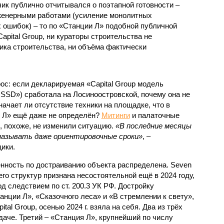
ик публично отчитывался о поэтапной готовности –
нженерными работами (усиление монолитных
 ошибок) – то по «Станции Л» подобной публичной
apital Group, ни кураторы строительства не
ка строительства, ни объёма фактически
с: если декларируемая «Capital Group модель
SSD») сработала на Лосиноостровской, почему она не
ачает ли отсутствие техники на площадке, что в
и Л» ещё даже не определён?
Митинги
и палаточные
х, похоже, не изменили ситуацию.
«В последние месяцы
называть даже ориентировочные сроки»
, –
ики.
нность по достраиванию объекта распределена. Seven
его структур признана несостоятельной ещё в 2024 году,
 следствием по ст. 200.3 УК РФ. Достройку
нции Л», «Сказочного леса» и «В стремлении к свету»,
tal Group, осенью 2024 г. взяла на себя. Два из трёх
даче. Третий – «Станция Л», крупнейший по числу