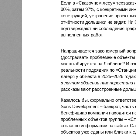
Если в «Сказочном лесу» техзаказч
90%, затем 97%, с конкретными и
конструкций, устранение проектных
отчётности дольщики не видят. Ни C
подтверждают ни соблюдения графи
выполненных работ.
Напрашивается закономерный вопро
(достраивать проблемные объекты 
масштабируется на Люблино? И озн
реальности подрядчик по «Станци
лагеря у объекта в 2025–2026 года
в личном общении нам перестали 
рассказывают расстроенные дольщ
Казалось бы, формально ответстве
Suns Development – банкрот, часть 
бенефициар компании находится под
проблемных объектов группы – «Ста
согласно информации на сайтах Capi
объектов уже сданы или близки к с