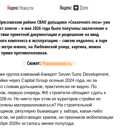
Ярославском районе СВАО дольщики «Сказочного леса» уже
т ключи – в мае 2026 года были получены заключение о
ствии проектной документации и разрешение на ввод
го комплекса в эксплуатацию – совсем недалеко, в паре
 метро южнее, на Люблинской улице, картина, можно
, прямо противоположная.
Сюжет:
Недвижимость
же группа компаний-банкрот Seven Suns Development,
ки через Capital Group осенью 2024 года, но за
о словам дольщиков, практически не видно. По
ов, первую очередь ЖК строители обещают сдать к
028-го. Но никто при этом из кураторов стройки не
 должны материализоваться? На строительной
щиков, регулярно бывающих у забора, какая-либо
осов, ни работающих кранов, ни признаков мобилизации
абря 2026» осталось менее полугода.