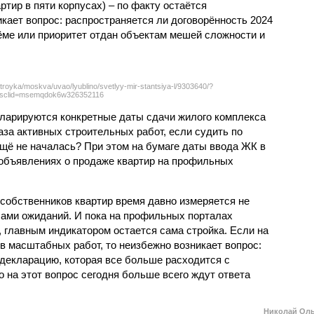
тир в пяти корпусах) – по факту остаётся
кает вопрос: распространяется ли договорённость 2024
ёме или приоритет отдан объектам мешей сложности и
troyka/moskva/uvao/lyublino/svetlyy-mir-stantsiya-l/9303640/?
sclid=msemqdok6w326352116
екларируются конкретные даты сдачи жилого комплекса
фаза активных строительных работ, если судить по
ещё не началась? При этом на бумаге даты ввода ЖК в
объявлениях о продаже квартир на профильных
собственников квартир время давно измеряется не
ами ожиданий. И пока на профильных порталах
 главным индикатором остается сама стройка. Если на
в масштабных работ, то неизбежно возникает вопрос:
 декларацию, которая все больше расходится с
на этот вопрос сегодня больше всего ждут ответа
Николай Ол