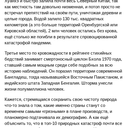
Хуанхэ и быстро залила почти весь Северный Китай, так
как местность там довольно низменная, и потоп просто не
встречал препятствий на своём пути, уничтожая деревни и
целые города. Водой залило 130 тыс. квадратных
километров (а это больше территорий Оренбургской или
Кировской областей), 2 млн человек остались без крова,
ещё столько же погибли в результате спровоцированной
катастрофой пандемии.
Третье место по кровожадности в рейтинге стихийных
бедствий занимает смертоносный циклон Бхола 1970 года,
ставший самым мощным среди себе подобных за всю
историю наблюдений. Он поразил территории современной
Бангладеш, тогда называвшейся Восточным Пакистаном, и
индийского штата Западная Бенгалия. Шторма унесли
жизни полумиллиона человек.
Кажется, стремящаяся сохранить свою чистоту природа
что-то знала о том, какие именно страны станут со
временем самыми «грязными» в плане производств, и
планомерно подтачивала их демографию. А как ещё
объяснить то, что в топ-10 природных катастроф почти все