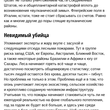
грозит не только уничтожением части Соединённых
Штатов, но и общепланетарной катастрофой вплоть до
возникновения «вулканической зимы». Флегрейские поля в
Италии, кстати, тоже не стоит сбрасывать со счетов. Равно
как и многие другие до поры спящие вулканические
районы.
Невидимый убийца
Упоминают эксперты и жару вкупе с засухой и
следующими отсюда лесными пожарами. Тут в группе
риска запад США, юг Европы, Австралия, Ближний Восток,
а также некоторые районы Бразилии и Африки к югу от
Сахары. Леса начинают гореть всё чаще и чаще,
достаточно посмотреть общемировую статистику; сотни
тысяч людей остаются без крова, десятки тысяч – гибнут.
Но проблема не только в этом. Проблема ещё и в том, что
огонь уничтожает лесную экосистему, сельское хозяйство
и кропотливо созданную человеком инфраструктуру.
Учитывая то, что пожары начинают становиться чуть ли не
ежегодной реальностью на фоне глобального потепления,
год за годом их будет всё больше, и здесь уже среди