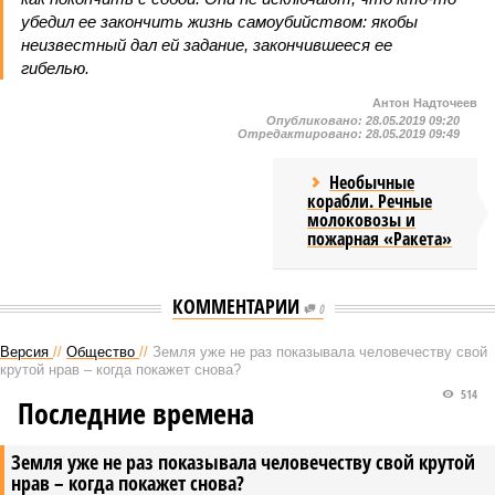
убедил ее закончить жизнь самоубийством: якобы
неизвестный дал ей задание, закончившееся ее
гибелью.
Антон Надточеев
Опубликовано:
28.05.2019 09:20
Отредактировано:
28.05.2019 09:49
Необычные
корабли. Речные
молоковозы и
пожарная «Ракета»
КОММЕНТАРИИ
0
Версия
//
Общество
//
Земля уже не раз показывала человечеству свой
крутой нрав – когда покажет снова?
514
Последние времена
Земля уже не раз показывала человечеству свой крутой
нрав – когда покажет снова?