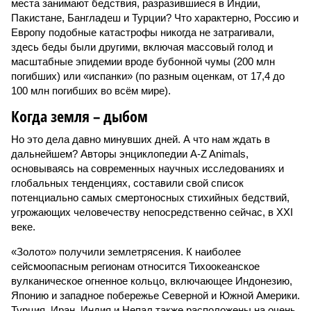
места занимают бедствия, разразившиеся в Индии,
Пакистане, Бангладеш и Турции? Что характерно, Россию и
Европу подобные катастрофы никогда не затрагивали,
здесь беды были другими, включая массовый голод и
масштабные эпидемии вроде бубонной чумы (200 млн
погибших) или «испанки» (по разным оценкам, от 17,4 до
100 млн погибших во всём мире).
Когда земля – дыбом
Но это дела давно минувших дней. А что нам ждать в
дальнейшем? Авторы энциклопедии A-Z Animals,
основываясь на современных научных исследованиях и
глобальных тенденциях, составили свой список
потенциально самых смертоносных стихийных бедствий,
угрожающих человечеству непосредственно сейчас, в XXI
веке.
«Золото» получили землетрясения. К наиболее
сейсмоопасным регионам относится Тихоокеанское
вулканическое огненное кольцо, включающее Индонезию,
Японию и западное побережье Северной и Южной Америки.
Турция, Иран, Индия и Непал также расположены на очень