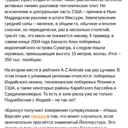
активных линиях разломов тектонических плит. Не
исключение и центральная часть США – причина в Нью-
Мадридском разломе в штате Миссури. Землетрясения
средней силы – явление, в общем-то, обычное и вполне
сносное, но периодически, раз в несколько столетий,
трясёт так, что мало не покажется никому. К примеру, в
самом конце 2004 года бахнуло близ побережья
индонезийского острова Суматра, а следом пошли
огромные, превышающие высоту 15 метров, волны. Итог –
250 тыс. погибших.
На втором месте в рейтинге A-Z Animals как раз цунами. В
этом плане к уязвимым регионам относятся: побережье
Индийского океана, тихо­океанские побережья Японии и
США, а также некоторые районы Карибского бассейна и
Средиземноморья. То есть в зоне риска уже не только
Поднебесная с Индией – не так ли?
«Бронзу» получают извержения супервулканов – «Наша
Версия» уже
писала
о том, что может случиться, если
окончательно проснётся знаменитый Йеллоустоун. Это