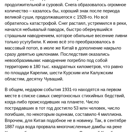
продолжительной и суровой. Снега образовалось огромное
количество – казалось бы, хороший знак после периода
великой суши, продолжавшегося с 1928-го. Но всё
обратилось катастрофой. Снег растаял, устремился в реки,
начался небывалый паводок, быстро обернувшийся
страшным наводнением, которое обильные весенние ливни
только усугубили. К июню всё это преобразовалось в
массовый потоп, в июле же Китай в дополнение накрыло
сразу девятью циклонами. Последствия оказались
невообразимыми: наводнение погребло под собой
территорию в 180 тыс. квадратных километров, что равно
по площади Карелии, шести Курским или Калужским
областям, десятку Чуваший.
В общем, недаром события 1931-го находятся на первом
месте в списке самых смертоносных стихийных бедствий,
когда-либо происходивших на планете. Число
пострадавших в тот год достигло 53 млн человек, число
погибших, по некоторым оценкам, составило 4 миллиона.
Впрочем, для Китая подобное не в новинку. Так, в сентябре
1887 года вода прорвала многочисленные дамбы на реке