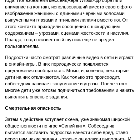
года. Пользователи мессенджера WhatsApp обратили
внимание на контакт, использовавший вместо своего фото
изображение женщины с длинными черными волосами,
выпученными глазами и птичьими лапами вместо ног. От
этого контакта приходили сообщения с шокирующим
содержанием – угрозами, сценами жестокости и насилия.
Правда, тогда неизвестный шутник еще не вредил
пользователям.
Подростки часто смотрят различные видео в сети и играют
в онлайн-игры. В них периодически появляются
предложения пообщаться с Момо, и, конечно, некоторые
дети на них откликаются. Как только это происходит,
собеседник начинает запугивание и угрозы. После этого
многие дети уже готовы подчиниться требованиям и начать
выполнять опасные задания.
Смертельная опасность
Затем в действие вступает схема, уже знакомая широкой
общественности по игре «Синий кит». Собеседник
пытается заставить подростка нанести себе вред, ставя
перед ним некие задачи, которые он должен выполнить. И