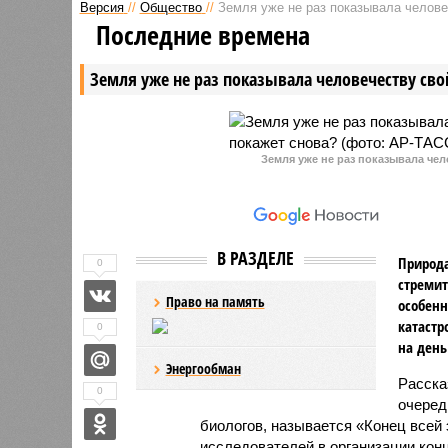
Версия
//
Общество
//
Земля уже не раз показывала человеч
Последние времена
Земля уже не раз показывала человечеству свой
Земля уже не раз показывала чел
В РАЗДЕЛЕ
Природа
0
стремит
Право на память
особенн
катастр
0
на день
Энергообман
Расск
0
очеред
биологов, называется «Конец всей
исследователей в организации кон