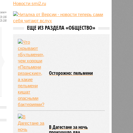
Новости smi2.ru
06/08
Euractiv: закрытие границы с
Россией спровоцировало спад
сии»
экономики Финляндии
13:16
13:16
06/08
Минобрнауки осенью примет
ЕЩЕ ИЗ РАЗДЕЛА «ОБЩЕСТВО»
решение о правилах приёма на
платные места в вузах
Осторожно: пельмени
В Дагестане за ночь
произошло два