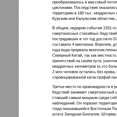
преобразовалось в массовый потоп
циклонами. Последствия оказались
территорию в 180 тыс. квадратных 
Курским или Калужским областям, 
В общем, недаром события 1931-го
смертоносных стихийных бедствий,
пострадавших в тот год достигло 5
составило 4 миллиона. Впрочем, для
года вода прорвала многочисленны
Северный Китай, так как местность
препятствий на своём пути, уничто
квадратных километров (а это бол
2 млн человек остались без крова,
спровоцированной катастрофой па
Третье место по кровожадности в р
бедствий занимает смертоносный ц
ставший самым мощным среди себе
наблюдений. Он поразил территори
тогда называвшейся Восточным Пак
штата Западная Бенгалия. Шторма 