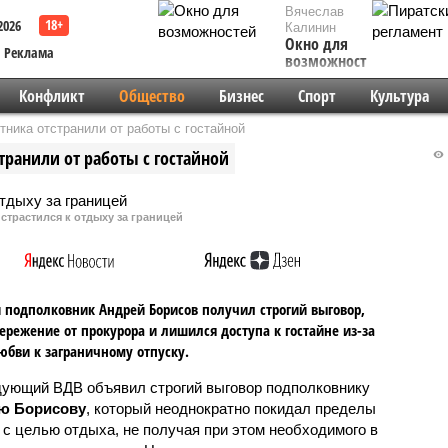
Вячеслав
2026
Калинин
Окно для
Реклама
возможностей
Конфликт
Общество
Бизнес
Спорт
Культура
ника отстранили от работы с гостайной
ранили от работы с гостайной
страстился к отдыху за границей
 подполковник Андрей Борисов получил строгий выговор,
ережение от прокурора и лишился доступа к гостайне из-за
юбви к заграничному отпуску.
ующий ВДВ объявил строгий выговор подполковнику
ю Борисову
, который неоднократно покидал пределы
 с целью отдыха, не получая при этом необходимого в