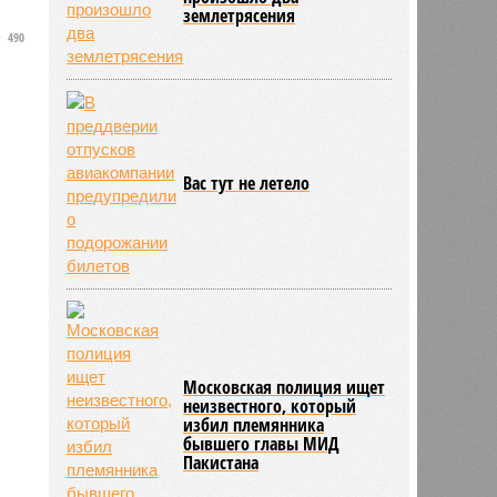
землетрясения
490
Вас тут не летело
Московская полиция ищет
неизвестного, который
избил племянника
бывшего главы МИД
Пакистана