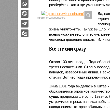
разберётся, как и где уменьшить 
Да, на
(фото: en.wikipedia.org)
единст
полноц
жизнь уничтожить. Так уж вышло, 
всевозможные геологические, мете
человека довольно опасны. Или по
Все стихии сразу
Около 100 лет назад в Поднебесно
тремя несчастьями. Страну послед
паводок, невероятные ливни. Неск
стихий. Вот что тогда приключилось
Зима 1931 года выдалась в Китае 
образовалось огромное количество
суши, продолжавшегося с 1928-го. 
устремился в реки, начался небы
наводнением, которое обильные вес