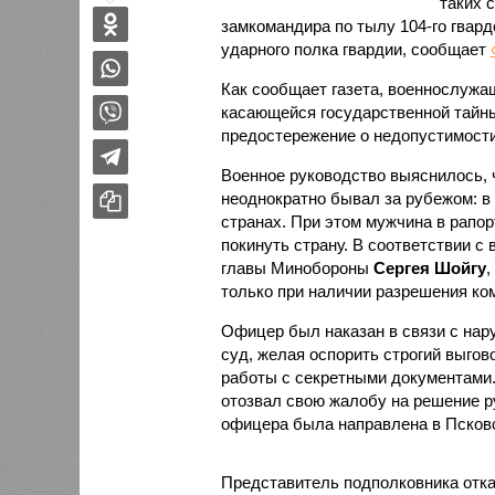
таких 
замкомандира по тылу 104-го гвар
ударного полка гвардии, сообщает
Как сообщает газета, военнослужа
касающейся государственной тайны
предостережение о недопустимост
Военное руководство выяснилось, 
неоднократно бывал за рубежом: в 
странах. При этом мужчина в рапор
покинуть страну. В соответствии с
главы Минобороны
Сергея Шойгу
,
только при наличии разрешения к
Офицер был наказан в связи с нар
суд, желая оспорить строгий выгов
работы с секретными документами.
отозвал свою жалобу на решение р
офицера была направлена в Псковс
Представитель подполковника отка