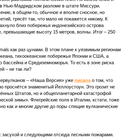
 в Нью-Мадридском разломе в штате Миссури.
ние, в общем-то, обычное и вполне сносное, но
етий, трясёт так, что мало не покажется никому. К
бахнуло близ побережья индонезийского острова
, превышающие высоту 15 метров, волны. Итог – 250
imals как раз цунами. В этом плане к уязвимым регионам
кеана, тихо­океанские побережья Японии и США, а
 бассейна и Средиземноморья. То есть в зоне риска
й – не так ли?
первулканов – «Наша Версия» уже
писала
о том, что
но проснётся знаменитый Йеллоустоун. Это грозит не
нённых Штатов, но и общепланетарной катастрофой
еской зимы». Флегрейские поля в Италии, кстати, тоже
вно как и многие другие до поры спящие вулканические
 с засухой и следующими отсюда лесными пожарами.