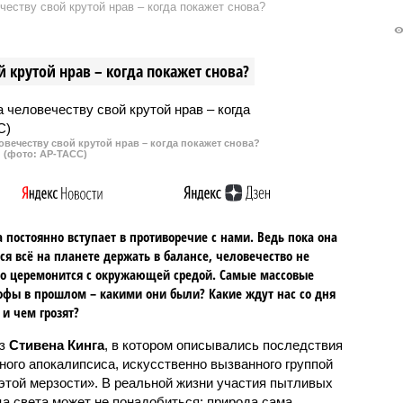
еству свой крутой нрав – когда покажет снова?
 крутой нрав – когда покажет снова?
овечеству свой крутой нрав – когда покажет снова?
(фото: АР-ТАСС)
 постоянно вступает в противоречие с нами. Ведь пока она
ся всё на планете держать в балансе, человечество не
о церемонится с окружающей средой. Самые массовые
офы в прошлом – какими они были? Какие ждут нас со дня
 и чем грозят?
аз
Стивена Кинга
, в котором описывались последствия
ного апокалипсиса, искусственно вызванного группой
 этой мерзости». В реальной жизни участия пытливых
ца света может не понадобиться: природа сама