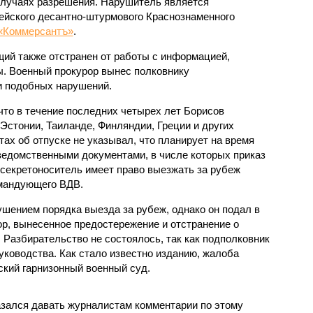
случаях разрешения. Нарушитель является
дейского десантно-штурмового Краснознаменного
«Коммерсантъ»
.
щий также отстранен от работы с информацией,
. Военный прокурор вынес полковнику
и подобных нарушений.
что в течение последних четырех лет Борисов
Эстонии, Таиланде, Финляндии, Греции и других
тах об отпуске не указывал, что планирует на время
 ведомственными документами, в числе которых приказ
 секретоноситель имеет право выезжать за рубеж
омандующего ВДВ.
ушением порядка выезда за рубеж, однако он подал в
ор, вынесенное предостережение и отстранение о
 Разбирательство не состоялось, так как подполковник
уководства. Как стало известно изданию, жалоба
кий гарнизонный военный суд.
зался давать журналистам комментарии по этому