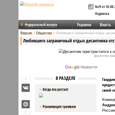
№29 от 03.08.
Подписка
Украина
Власть
Федеральный выпуск
Версия
//
Общество
//
Любившего заграничный отдых десант
Любившего заграничный отдых десантника отст
Десантник при
В РАЗДЕЛЕ
Гвардии
0
предост
Когда все растает
своей л
0
Команд
Андре
Реанимация трамваю
России
0