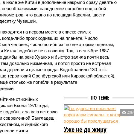
, в июле же Китай в дополнение накрыло сразу девятью
 невообразимыми: наводнение погребло под собой
километров, что равно по площади Карелии, шести
десятку Чуваший.
 находятся на первом месте в списке самых
 когда-либо происходивших на планете. Число
3 млн человек, число погибших, по некоторым оценкам,
 Китая подобное не в новинку. Так, в сентябре 1887
е дамбы на реке Хуанхэ и быстро залила почти весь
 там довольно низменная, и потоп просто не встречал
жая деревни и целые города. Водой залило 130 тыс.
ьше территорий Оренбургской или Кировской областей),
 ещё столько же погибли в результате
ндемии.
ПО ТЕМЕ
ейтинге стихийных
иклон Бхола 1970 года,
 подобных за всю историю
486
и современной Бангладеш,
истаном, и индийского
Уже не до жиру
унесли жизни