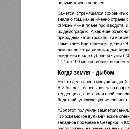
полумиллиона человек.
Кажется, стремящаяся сохранить с
знала о том, какие именно страны 
«грязными» в плане производств, 
их демографию. А как ещё объяснить
природных катастроф почти все ме
Пакистане, Бангладеш и Турции? Ч
никогда не затрагивали, здесь бе
эпидемии вроде бубонной чумы (200
17,4 до 100 млн погибших во всём м
Когда земля – дыбом
Но это дела давно минувших дней.
A-Z Animals, основываясь на совр
тенденциях, составили свой списо
бедствий, угрожающих человечеству
«Золото» получили землетрясения.
Тихоокеанское вулканическое огне
западное побережье Северной и Юж
расположены на очень активных ли