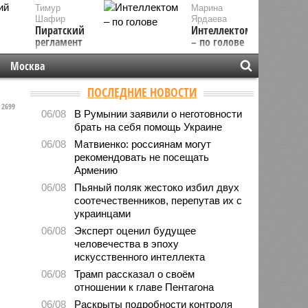
Тимур
Марина
Шафир
Ярдаева
Пиратский
Интеллектом
регламент
– по голове
Москва
ПОСЛЕДНИЕ НОВОСТИ
2699
06/08
В Румынии заявили о неготовности
брать на себя помощь Украине
06/08
Матвиенко: россиянам могут
рекомендовать не посещать
Армению
06/08
Пьяный поляк жестоко избил двух
соотечественников, перепутав их с
украинцами
06/08
Эксперт оценил будущее
человечества в эпоху
искусственного интеллекта
06/08
Трамп рассказал о своём
отношении к главе Пентагона
06/08
Раскрыты подробности контроля