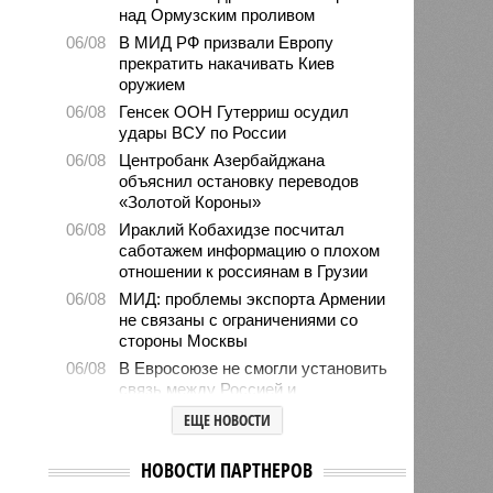
над Ормузским проливом
06/08
В МИД РФ призвали Европу
прекратить накачивать Киев
оружием
06/08
Генсек ООН Гутерриш осудил
удары ВСУ по России
06/08
Центробанк Азербайджана
объяснил остановку переводов
«Золотой Короны»
06/08
Ираклий Кобахидзе посчитал
саботажем информацию о плохом
отношении к россиянам в Грузии
06/08
МИД: проблемы экспорта Армении
не связаны с ограничениями со
стороны Москвы
06/08
В Евросоюзе не смогли установить
связь между Россией и
миграционным кризисом в Сеуте
ЕЩЕ НОВОСТИ
06/08
Ямпольская объяснила причины
проблем с поступлением в
НОВОСТИ ПАРТНЕРОВ
ведущие вузы страны