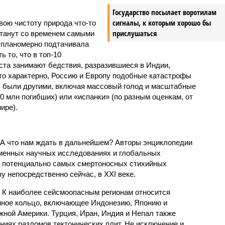
Государство посылает воротилам
сигналы, к которым хорошо бы
вою чистоту природа что-то
прислушаться
станут со временем самыми
и планомерно подтачивала
 то, что в топ-10
ста занимают бедствия, разразившиеся в Индии,
то характерно, Россию и Европу подобные катастрофы
ды были другими, включая массовый голод и масштабные
 млн погибших) или «испанки» (по разным оценкам, от
ире).
 А что нам ждать в дальнейшем? Авторы энциклопедии
еменных научных исследованиях и глобальных
к потенциально самых смертоносных стихийных
 непосредственно сейчас, в XXI веке.
 К наиболее сейсмоопасным регионам относится
нное кольцо, включающее Индонезию, Японию и
ной Америки. Турция, Иран, Индия и Непал также
ниях разломов тектонических плит. Не исключение и