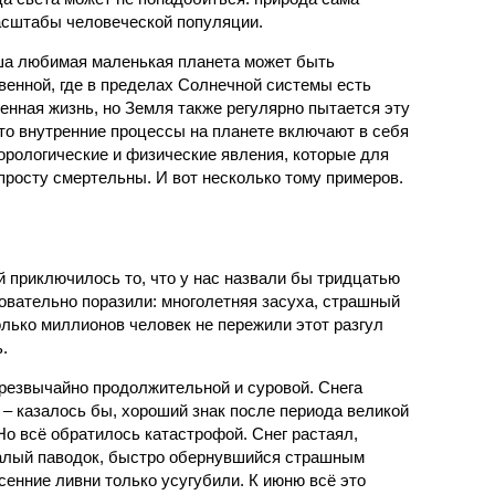
масштабы человеческой популяции.
ша любимая маленькая планета может быть
венной, где в пределах Солнечной системы есть
енная жизнь, но Земля также регулярно пытается эту
что внутренние процессы на планете включают в себя
орологические и физические явления, которые для
просту смертельны. И вот несколько тому примеров.
й приключилось то, что у нас назвали бы тридцатью
овательно поразили: многолетняя засуха, страшный
олько миллионов человек не пережили этот разгул
.
чрезвычайно продолжительной и суровой. Снега
 – казалось бы, хороший знак после периода великой
Но всё обратилось катастрофой. Снег растаял,
валый паводок, быстро обернувшийся страшным
енние ливни только усугубили. К июню всё это