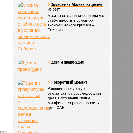
Экономика Москвы нацелена
на рост
Москва сохранила социальную
стабильность в условиях
экономического кризиса –
Собянин
Дети и правосудие
Поворотный момент
Решение прокуратуры
отказаться от расследования
дела в отошении главы
Минфина - хорошая новость
для ЮАР
ищёв