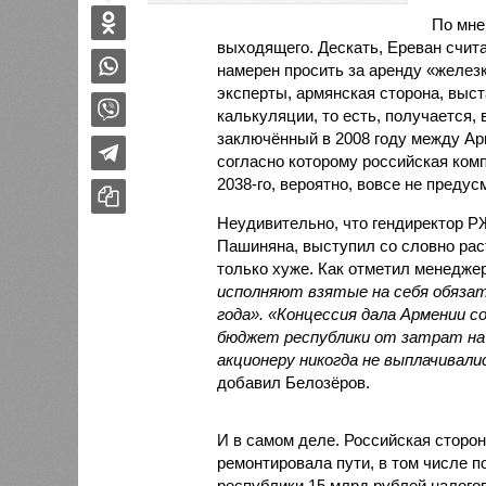
По мн
выходящего. Дескать, Ереван счит
намерен просить за аренду «железк
эксперты, армянская сторона, выст
калькуляции, то есть, получается,
заключённый в 2008 году между А
согласно которому российская ком
2038-го, вероятно, вовсе не предус
Неудивительно, что гендиректор 
Пашиняна, выступил со словно рас
только хуже. Как отметил менед
исполняют взятые на себя обязат
года». «Концессия дала Армении с
бюджет республики от затрат на 
акционеру никогда не выплачивали
добавил Белозёров.
И в самом деле. Российская сторон
ремонтировала пути, в том числе п
республики 15 млрд рублей налогов