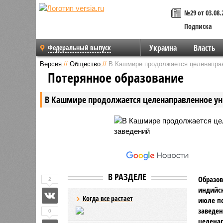
№29 от 03.08.
Подписка
Украина
Власть
Федеральный выпуск
Версия
//
Общество
//
В Кашмире продолжается целенаправ
Потерянное образование
В Кашмире продолжается целенаправленное у
В РАЗДЕЛЕ
Образов
2
индийск
Когда все растает
июле по
заведен
0
целена