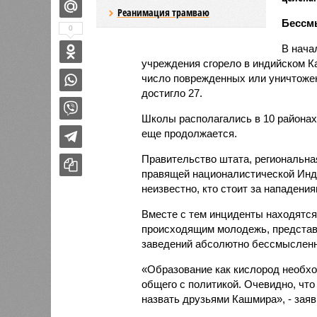
Реанимация трамваю
Бессм
0
В нача
учреждения сгорело в индийском К
число поврежденных или уничтожен
достигло 27.
Школы располагались в 10 районах
еще продолжается.
Правительство штата, региональна
правящей националистической Индий
неизвестно, кто стоит за нападения
Вместе с тем инциденты находятся
происходящим молодежь, представи
заведений абсолютно бессмысленн
«Образование как кислород необхо
общего с политикой. Очевидно, что
назвать друзьями Кашмира», - зая