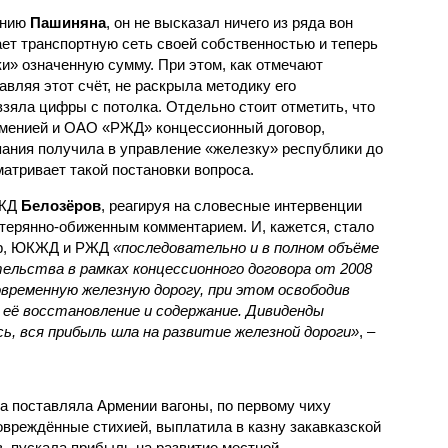
ению
Пашиняна
, он не высказал ничего из ряда вон
ает транспортную сеть своей собственностью и теперь
и» означенную сумму. При этом, как отмечают
авляя этот счёт, не раскрыла методику его
 взяла цифры с потолка. Отдельно стоит отметить, что
рменией и ОАО «РЖД» концессионный договор,
пания получила в управление «железку» республики до
матривает такой постановки вопроса.
РЖД
Белозёров
, реагируя на словесные интервенции
терянно-обиженным комментарием. И, кажется, стало
жер, ЮКЖД и РЖД
«последовательно и в полном объёме
ельства в рамках концессионного договора от 2008
овременную железную дорогу, при этом освободив
её восстановление и содержание. Дивиденды
сь, вся прибыль шла на развитие железной дороги»
, –
а поставляла Армении вагоны, по первому чиху
овреждённые стихией, выплатила в казну закавказской
, пускала прибыль на развитие местной