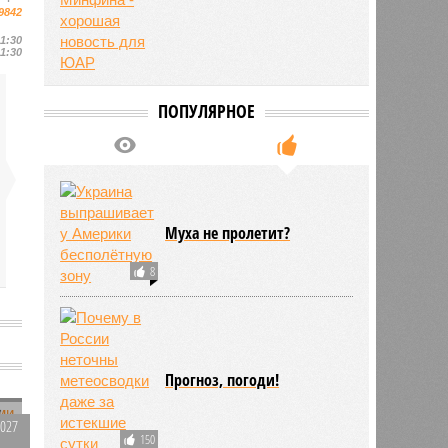
9842
11:30
11:30
ПОПУЛЯРНОЕ
Муха не пролетит?
8
Прогноз, погоди!
у
2027
150