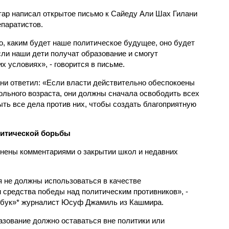
тар написал открытое письмо к Сайеду Али Шах Гилани
епаратистов.
го, каким будет наше политическое будущее, оно будет
ли наши дети получат образование и смогут
х условиях», - говорится в письме.
ни ответил: «Если власти действительно обеспокоены
льного возраста, они должны сначала освободить всех
ыть все дела против них, чтобы создать благоприятную
литической борьбы
нены комментариями о закрытии школ и недавних
 не должны использоваться в качестве
 средства победы над политическим противников», -
йсбук»* журналист Юсуф Джамиль из Кашмира.
азование должно оставаться вне политики или