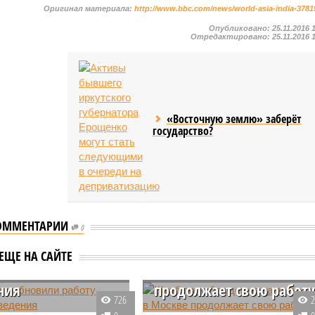
Оригинал материала:
http://www.bbc.com/news/world-asia-india-3781
Опубликовано:
25.11.2016 
Отредактировано:
25.11.2016 
«Восточную землю» заберёт
государство?
ОММЕНТАРИИ
0
и возобновили
Штаб по наблюдению за
ЕЩЕ НА САЙТЕ
 учебные
выборами в Москве
ния
продолжает свою работ
726
тельные учреждения в
Общественный штаб по