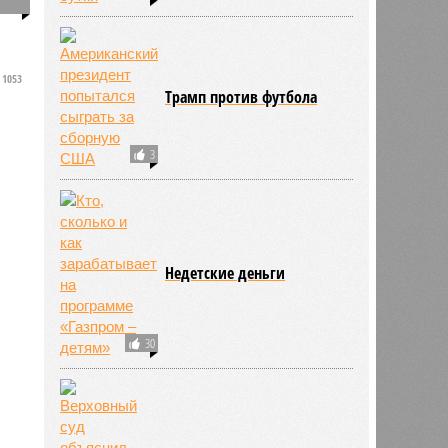
0
1053
Трамп против футбола
3
Недетские деньги
30