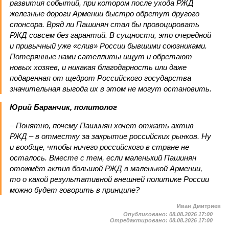
развития событий, при котором после ухода РЖД
железные дороги Армении быстро обретут другого
спонсора. Вряд ли Пашинян стал бы провоцировать
РЖД совсем без гарантий. В сущности, это очередной
и привычный уже «слив» России бывшими союзниками.
Потерянные нами сателлиты ищут и обретают
новых хозяев, и никакая благодарность или даже
подаренная от щедрот Российского государства
значительная выгода их в этом не могут остановить.
Юрий Баранчик, политолог
– Понятно, почему Пашинян хочет отжать актив
РЖД – в отместку за закрытие российских рынков. Ну
и вообще, чтобы ничего российского в стране не
осталось. Вместе с тем, если маленький Пашинян
отожмёт актив большой РЖД в маленькой Армении,
то о какой результативной внешней политике России
можно будет говорить в принципе?
Иван Дмитриев
Опубликовано:
08.08.2026 17:00
Отредактировано:
08.08.2026 17:00