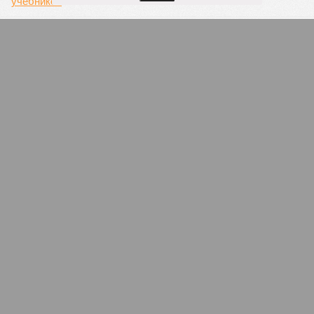
Пенсия протеста
Выйдут ли люди на улицы из-за непопулярных мер
правительства?
Экономические чудаки
Европа и США далеко позади России по темпам
роста производства. Если верить Росстату
ПОПУЛЯРНОЕ