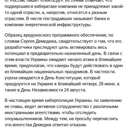
от России, пишет «Лента.ру». Источник отмечает, что
подвергшиеся кибератаке компании не принадлежат какой-
то одной отрасли, а, напротив, относятся к разным
отраслям. В числе пострадавших называют банки и
компании энергетической инфраструктуры.
Образец вредоносного программного обеспечения, по
словам Сергея Демедюка, свидетельствует о том, что его
разработчики преследуют цель активировать весь
потенциал в предварительно назначенный день. В связи с
этим власти Украины ожидают начало атаки в ближайшее
время, предполагая, что хакеры будут действовать в один
из ближайших национальных праздников. В частности,
угроза ожидается в День Конституции, который
празднуется на Украине в ближайший четверг, 28 июня, а
также в День Независимости 24 августа.
В настоящее время киберполиция Украины, по заявлению
ее главы, ведет активное сотрудничество с различными
иностранными агентствами, чтобы отследить
злоумышленников. Между тем, на просьбу перечислить
эти агентства Демедюк ответил отказом.