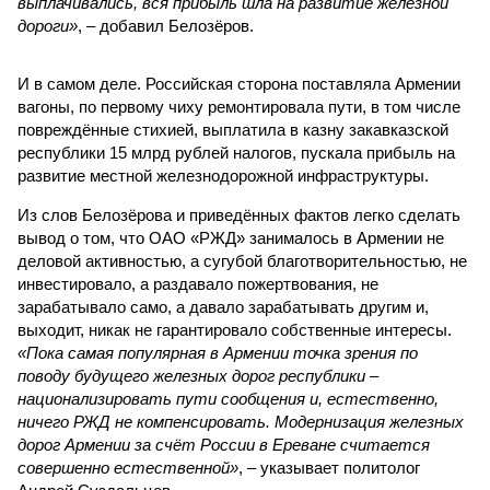
выплачивались, вся прибыль шла на развитие железной
дороги»
, – добавил Белозёров.
И в самом деле. Российская сторона поставляла Армении
вагоны, по первому чиху ремонтировала пути, в том числе
повреждённые стихией, выплатила в казну закавказской
республики 15 млрд рублей налогов, пускала прибыль на
развитие местной железнодорожной инфраструктуры.
Из слов Белозёрова и приведённых фактов легко сделать
вывод о том, что ОАО «РЖД» занималось в Армении не
деловой активностью, а сугубой благотворительностью, не
инвестировало, а раздавало пожертвования, не
зарабатывало само, а давало зарабатывать другим и,
выходит, никак не гарантировало собственные интересы.
«Пока самая популярная в Армении точка зрения по
поводу будущего железных дорог рес­публики –
национализировать пути сообщения и, естественно,
ничего РЖД не компенсировать. Модернизация железных
дорог Армении за счёт России в Ереване считается
совершенно естественной»
, – указывает политолог