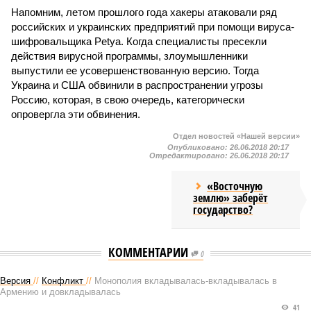
Напомним, летом прошлого года хакеры атаковали ряд
российских и украинских предприятий при помощи вируса-
шифровальщика Petya. Когда специалисты пресекли
действия вирусной программы, злоумышленники
выпустили ее усовершенствованную версию. Тогда
Украина и США обвинили в распространении угрозы
Россию, которая, в свою очередь, категорически
опровергла эти обвинения.
Отдел новостей «Нашей версии»
Опубликовано:
26.06.2018 20:17
Отредактировано:
26.06.2018 20:17
«Восточную
землю» заберёт
государство?
КОММЕНТАРИИ
0
Версия
//
Конфликт
//
Монополия вкладывалась-вкладывалась в
Армению и довкладывалась
41