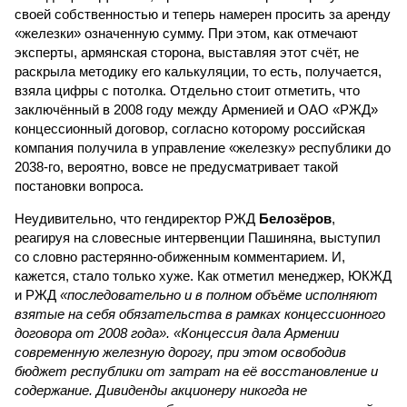
своей собственностью и теперь намерен просить за аренду
«железки» означенную сумму. При этом, как отмечают
эксперты, армянская сторона, выставляя этот счёт, не
раскрыла методику его калькуляции, то есть, получается,
взяла цифры с потолка. Отдельно стоит отметить, что
заключённый в 2008 году между Арменией и ОАО «РЖД»
концессионный договор, согласно которому российская
компания получила в управление «железку» республики до
2038-го, вероятно, вовсе не предусматривает такой
постановки вопроса.
Неудивительно, что гендиректор РЖД
Белозёров
,
реагируя на словесные интервенции Пашиняна, выступил
со словно растерянно-обиженным комментарием. И,
кажется, стало только хуже. Как отметил менеджер, ЮКЖД
и РЖД
«последовательно и в полном объёме исполняют
взятые на себя обязательства в рамках концессионного
договора от 2008 года». «Концессия дала Армении
современную железную дорогу, при этом освободив
бюджет республики от затрат на её восстановление и
содержание. Дивиденды акционеру никогда не