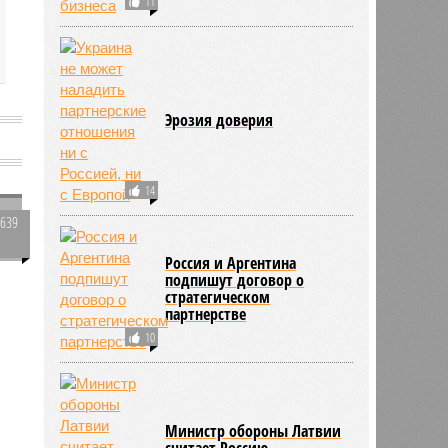
11
Эрозия доверия
а
14
2639
0
Россия и Аргентина
подпишут договор о
стратегическом
партнерстве
502
10
м
Министр обороны Латвии
считает Россию