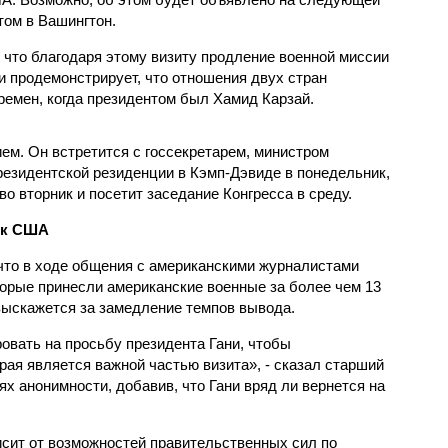
том в Вашингтон.
 что благодаря этому визиту продление военной миссии
 продемонстрирует, что отношения двух стран
ремен, когда президентом был Хамид Карзай.
ем. Он встретится с госсекретарем, министром
резидентской резиденции в Кэмп-Дэвиде в понедельник,
о вторник и посетит заседание Конгресса в среду.
ск США
что в ходе общения с американскими журналистами
торые принесли американские военные за более чем 13
 выскажется за замедление темпов вывода.
овать на просьбу президента Гани, чтобы
рая является важной частью визита», - сказал старший
х анонимности, добавив, что Гани вряд ли вернется на
сит от возможностей правительственных сил по