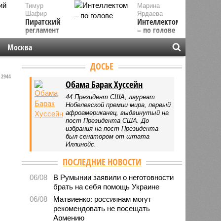
Тимур
Марина
Шафир
Ярдаева
Пиратский
Интеллектом
регламент
– по голове
Москва
ДОСЬЕ
2944
Обама Барак Хуссейн
44 Президент США, лауреат
Нобелевской премии мира, первый
афроамериканец, выдвинутый на
пост Президента США. До
избрания на пост Президента
был сенатором от штата
Иллинойс.
ПОСЛЕДНИЕ НОВОСТИ
06/08
В Румынии заявили о неготовности
брать на себя помощь Украине
06/08
Матвиенко: россиянам могут
рекомендовать не посещать
Армению