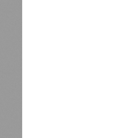
прекратит
В РАЗДЕЛЕ
Как бы 
0
получит
Право на память
самой с
долголе
0
теории 
практич
1
В 2023
Cell.c
относя
Энергообман
вероят
неспос
белков, а также дисфункция митох
всяком случае, таковы предположе
биологического старения является
концах хромосом) – такое можно и