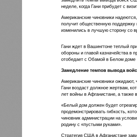
неделе, когда Гани прибудет с визи
Американские чиновники надеются,
получит общественную поддержку и
изменились в лучшую сторону со в
Гани ждет в Вашингтоне теплый при
обороны и главой казначейства в п
отобедает с Обамой в Белом доме в
Замедление темпов вывода вой
Американские чиновники ожидают, 
Гани воздаст должное жертвам, ко
лет войны в Афганистане, а также
«Белый дом должен будет отреагир
продемонстрировать гибкость, кото
чиновник администрации на условия
родину с «пустыми руками».
Стратегия США в Афганистане зави