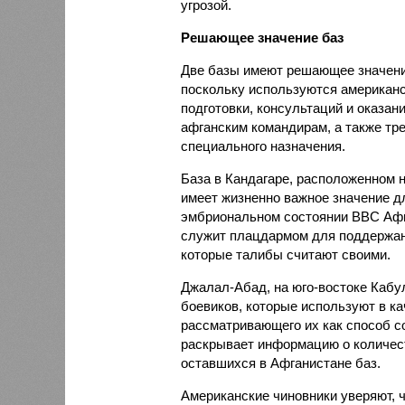
угрозой.
Решающее значение баз
Две базы имеют решающее значени
поскольку используются американ
подготовки, консультаций и оказа
афганским командирам, а также тр
специального назначения.
База в Кандагаре, расположенном н
имеет жизненно важное значение д
эмбриональном состоянии ВВС Афга
служит плацдармом для поддержан
которые талибы считают своими.
Джалал-Абад, на юго-востоке Кабул
боевиков, которые используют в к
рассматривающего их как способ с
раскрывает информацию о количест
оставшихся в Афганистане баз.
Американские чиновники уверяют, 