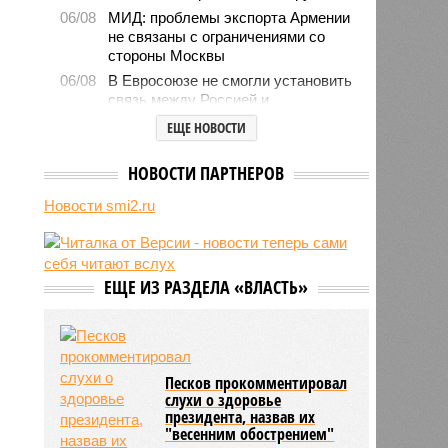
06/08
МИД: проблемы экспорта Армении
не связаны с ограничениями со
стороны Москвы
06/08
В Евросоюзе не смогли установить
связь между Россией и
миграционным кризисом в Сеуте
ЕЩЕ НОВОСТИ
06/08
Ямпольская объяснила причины
проблем с поступлением в
НОВОСТИ ПАРТНЕРОВ
ведущие вузы страны
Новости smi2.ru
06/08
Euractiv: закрытие границы с
Россией спровоцировало спад
экономики Финляндии
06/08
Минобрнауки осенью примет
ЕЩЕ ИЗ РАЗДЕЛА «ВЛАСТЬ»
решение о правилах приёма на
платные места в вузах
Песков прокомментировал
слухи о здоровье
президента, назвав их
"весенним обострением"