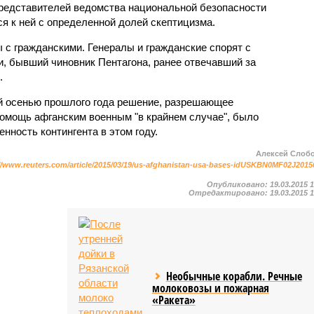
редставителей ведомства национальной безопасности
я к ней с определенной долей скептицизма.
ы с гражданскими. Генералы и гражданские спорят с
и, бывший чиновник Пентагона, ранее отвечавший за
.
й осенью прошлого года решение, разрешающее
омощь афганским военным "в крайнем случае", было
нность контингента в этом году.
Алексей Слоб
//www.reuters.com/article/2015/03/19/us-afghanistan-usa-bases-idUSKBN0MF02J2015
Опубликовано:
19.03.2015 
Отредактировано:
19.03.2015 
Необычные корабли. Речные
молоковозы и пожарная
«Ракета»