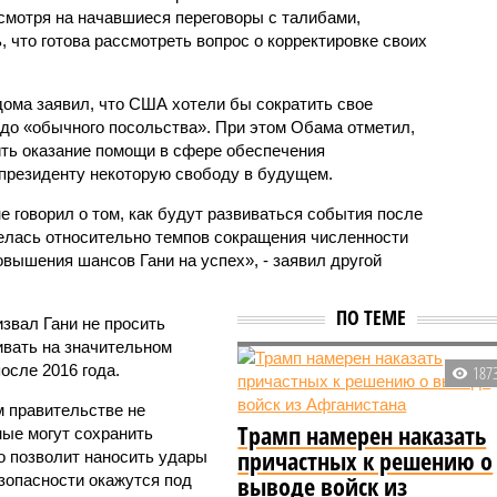
смотря на начавшиеся переговоры с талибами,
 что готова рассмотреть вопрос о корректировке своих
дома заявил, что США хотели бы сократить свое
 до «обычного посольства». При этом Обама отметил,
ть оказание помощи в сфере обеспечения
т президенту некоторую свободу в будущем.
не говорил о том, как будут развиваться события после
велась относительно темпов сокращения численности
овышения шансов Гани на успех», - заявил другой
ПО ТЕМЕ
извал Гани не просить
аивать на значительном
сле 2016 года.
187
м правительстве не
Трамп намерен наказать
ные могут сохранить
причастных к решению о
о позволит наносить удары
выводе войск из
зопасности окажутся под