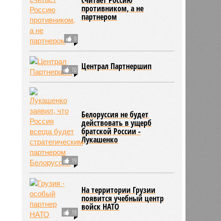
противником, а не
партнером
9
Централ Партнершип
10
Белоруссия не будет
действовать в ущерб
братской России -
Лукашенко
19
На территории Грузии
появится учебный центр
войск НАТО
19