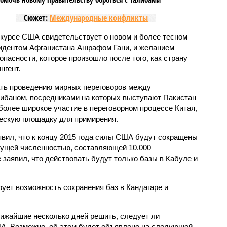
Сюжет:
Международные конфликты
 курсе США свидетельствует о новом и более тесном
зидентом Афганистана Ашрафом Гани, и желанием
пасности, которое произошло после того, как страну
нгент.
ать проведению мирных переговоров между
ибаном, посредниками на которых выступают Пакистан
более широкое участие в переговорном процессе Китая,
ескую площадку для примирения.
вил, что к концу 2015 года силы США будут сокращены
кущей численностью, составляющей 10.000
заявил, что действовать будут только базы в Кабуле и
рует возможность сохранения баз в Кандагаре и
лижайшие несколько дней решить, следует ли
А. Возможно, об этом будет объявлено на следующей