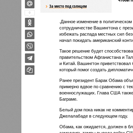
За место под солнцем
0
.Данное изменение в политическом
сотрудничестве Вашингтона с пре
избежать распада местных сил безо
начал покидать американский конти
Такое решение будет способствов
правительством Афганистана и Тал
и Китай. Вашингтон приветствовал 
который помог создать дипломатич
Ранее президент Барак Обама объя
примерно вдвое по сравнению с те
военнослужащих. Глава США также 
Баграме.
Белый дом пока никак не комменти
Джелалабаде в следующем году.
Обама, как ожидается, должен в б
замедлить темпы вывода войск СШ