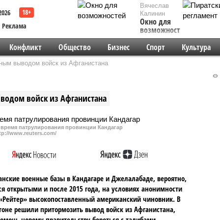
Вячеслав
2026
Калинин
Окно для
Реклама
возможностей
Конфликт
Общество
Бизнес
Спорт
Культура
ным выводом войск из Афганистана
водом войск из Афганистана
 время патрулирования провинции Кандагар
tp://www.reuters.com/
нские военные базы в Кандагаре и Джелалабаде, вероятно,
ся открытыми и после 2015 года, на условиях анонимности
«Рейтер» высокопоставленный американский чиновник. В
оне решили притормозить вывод войск из Афганистана,
омочь новому правительству бороться с талибами