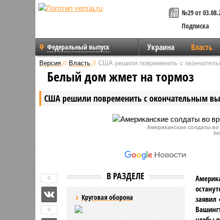
№29 от 03.08.
Подписка
Украина
Власть
Федеральный выпуск
Версия
//
Власть
//
США решили повременить с окончатель
Белый дом жмет на тормоз
США решили повременить с окончательным вы
Американские солдаты во
ht
В РАЗДЕЛЕ
Америка
0
останут
Круговая оборона
заявил 
Вашингт
0
чтобы п