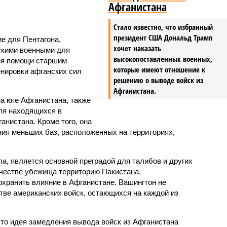
Афганистана
Стало известно, что избранный
президент США Дональд Трамп
е для Пентагона,
хочет наказать
скими военными для
высокопоставленных военных,
ния помощи старшим
которые имеют отношение к
енировки афганских сил
решению о выводе войск из
Афганистана.
а юге Афганистана, также
ля находящихся в
нистана. Кроме того, она
ия меньших баз, расположенных на территориях,
а, является основной преградой для талибов и других
ачестве убежища территорию Пакистана,
охранить влияние в Афганистане. Вашингтон не
ве американских войск, остающихся на каждой из
что идея замедления вывода войск из Афганистана