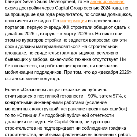
банкрот Seven Suns Development, та же
анонсированная
схема достройки через Capital Group осенью 2024 года, но
за прошедшие два года результатов, по словам дольщиков,
практически не видно. По
информации
из профильных
порталов, первую очередь ЖК строители обещают сдать к
декабрю 2026 г., вторую – к марту 2028-го. Но никто при
этом из кураторов стройки не задается вопросом: как эти
сроки должны материализоваться? На строительной
площадке, по свидетельствам дольщиков, регулярно
бывающих у забора, какая-либо техника отсутствует. Ни
бетононасосов, ни работающих кранов, ни признаков
мобилизации подрядчиков. При том, что до «декабря 2026»
осталось менее полугода.
Если в «Сказочном лесу» техзаказчик публично
отчитывался о поэтапной готовности – 90%, затем 97%, с
конкретными инженерными работами (усиление
монолитных конструкций, устранение проектных ошибок) –
то по «Станции Л» подобной публичной отчётности
дольщики не видят. Ни Capital Group, ни кураторы
строительства не подтверждают ни соблюдения графика
строительства, ни объёма фактически выполненных работ.