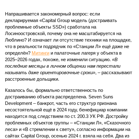
Напрашивается закономерный вопрос: если
декларируемая «Capital Group модель (достраивать
проблемные объекты SSD») сработала на
Лосиноостровской, почему она не масштабируется на
Люблино? И означает ли отсутствие техники на площадке,
что в реальности подрядчик по «Станции Л» ещё даже не
определён?
Митинги
и палаточные лагеря у объекта в
2025–2026 годах, похоже, не изменили ситуацию.
«В
последние месяцы в личном общении нам перестали
называть даже ориентировочные сроки»
, – рассказывают
расстроенные дольщики.
Казалось бы, формально ответственность по
достраиванию объекта распределена. Seven Suns
Development – банкрот, часть его структур признана
несостоятельной ещё в 2024 году, бенефициар компании
находится под следствием по ст. 200.3 УК РФ. Достройку
проблемных объектов группы – «Станции Л», «Сказочного
леса» и «В стремлении к свету», согласно информации на
сайтах Capital Group, осенью 2024 г. взяла на себя. Два из