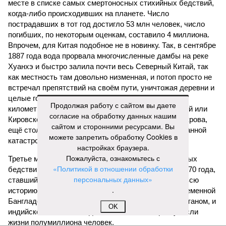
месте в списке самых смертоносных стихийных бедствий,
когда-либо происходивших на планете. Число
пострадавших в тот год достигло 53 млн человек, число
погибших, по некоторым оценкам, составило 4 миллиона.
Впрочем, для Китая подобное не в новинку. Так, в сентябре
1887 года вода прорвала многочисленные дамбы на реке
Хуанхэ и быстро залила почти весь Северный Китай, так
как местность там довольно низменная, и потоп просто не
встречал препятствий на своём пути, уничтожая деревни и
целые города. Водой залило 130 тыс. квадратных
Продолжая работу с сайтом вы даете
километров (а это больше территорий Оренбургской или
согласие на обработку данных нашим
Кировской областей), 2 млн человек остались без крова,
сайтом и сторонними ресурсами. Вы
ещё столько же погибли в результате спровоцированной
можете запретить обработку Cookies в
катастрофой пандемии.
настройках браузера.
Пожалуйста, ознакомьтесь с
Третье место по кровожадности в рейтинге стихийных
«Политикой в отношении обработки
бедствий занимает смертоносный циклон Бхола 1970 года,
персональных данных»
ставший самым мощным среди себе подобных за всю
.
историю наблюдений. Он поразил территории современной
Бангладеш, тогда называвшейся Восточным Пакистаном, и
OK
индийского штата Западная Бенгалия. Шторма унесли
жизни полумиллиона человек.