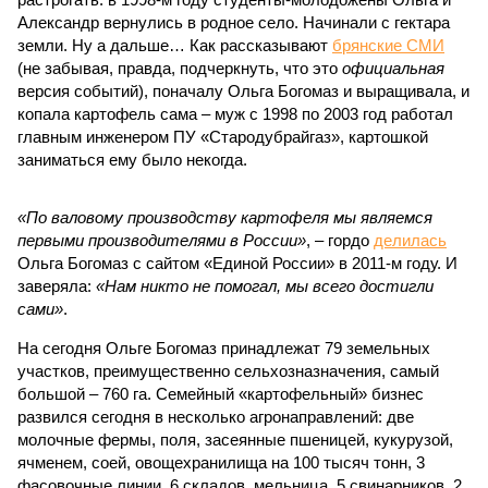
Александр вернулись в родное село. Начинали с гектара
земли. Ну а дальше… Как рассказывают
брянские СМИ
(не забывая, правда, подчеркнуть, что это
официальная
версия событий), поначалу Ольга Богомаз и выращивала, и
копала картофель сама – муж с 1998 по 2003 год работал
главным инженером ПУ «Стародубрайгаз», картошкой
заниматься ему было некогда.
«По валовому производству картофеля мы являемся
первыми производителями в России»
, – гордо
делилась
Ольга Богомаз с сайтом «Единой России» в 2011-м году. И
заверяла:
«Нам никто не помогал, мы всего достигли
сами»
.
На сегодня Ольге Богомаз принадлежат 79 земельных
участков, преимущественно сельхозназначения, самый
большой – 760 га. Семейный «картофельный» бизнес
развился сегодня в несколько агронаправлений: две
молочные фермы, поля, засеянные пшеницей, кукурузой,
ячменем, соей, овощехранилища на 100 тысяч тонн, 3
фасовочные линии, 6 складов, мельница, 5 свинарников, 2