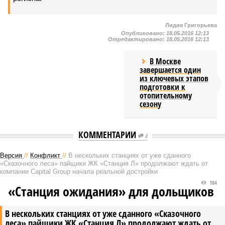
Лидия Григорьева
Опубликовано:
18.05.2016 12:13
Отредактировано:
18.05.2016 12:13
В Москве
завершается один
из ключевых этапов
подготовки к
отопительному
сезону
КОММЕНТАРИИ
4
Версия
//
Конфликт
//
В нескольких станциях от уже сданного
«Сказочного леса» пайщики ЖК «Станция Л» продолжают ждать от
компании Capital Group начала реальной достройки
184
«Станция ожидания» для дольщиков
В нескольких станциях от уже сданного «Сказочного
леса» пайщики ЖК «Станция Л» продолжают ждать от