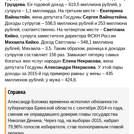
Груздева
. Ее годовой доход – 619,5 миллиона рублей, у
супруга – 1,1 миллиарда. На третьем месте –
Екатерина
Вайнштейн
, жена депутата Госдумы
Сергея Вайнштейна
.
Доходы супругов – 598,5 миллиона рублей и 253 миллиона
рублей, соответственно. На четвертом месте –
Светлана
Кийко
, супруга заместителя директора ФСКН России
Михаила Кийко
. Доход Светланы – 548,1 миллиона
рублей, Михаила – 3,5. Таким образом, разница в доходах
супругов составляет 156 раз. Замыкает пятерку самых
богатых жен «слуг народа»
Елена Некрасова
, жена
депутата Госдумы
Александра Некрасова
. У этой пары
доходы за 2015-й год примерно равны: у жены – 435
миллионов рублей, у мужа – 424,8.
Справка
Александр Богомаз временно исполнял обязанности
губернатора Брянской области с сентября 2014-го года,
сменив не оправдавшего доверия главы государства
Николая Денина. Через год, на выборах-2015, набрал
79,96% голосов избирателя, став полноправным главой
региона.