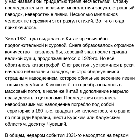
у нас назвали бы тридцатью тремя несчастьями. Страну
последовательно поразили: многолетняя засуха, страшный
паводок, невероятные ливни. Несколько миллионов
человек не пережили этот разгул стихий. Вот что тогда
приключилось.
Зима 1931 года выдалась в Китае чрезвычайно
продолжительной и суровой. Снега образовалось огромное
количество – казалось бы, хороший знак после периода
великой суши, продолжавшегося с 1928-го. Но всё
обратилось катастрофой. Снег растаял, устремился в реки,
начался небывалый паводок, быстро обернувшийся
страшным наводнением, которое обильные весенние ливни
только усугубили. К июню всё это преобразовалось в
массовый потоп, в июле же Китай в дополнение накрыло
сразу девятью циклонами. Последствия оказались
невообразимыми: наводнение погребло под собой
территорию в 180 тыс. квадратных километров, что равно
по площади Карелии, шести Курским или Калужским
областям, десятку Чуваший.
В общем, недаром события 1931-го находятся на первом