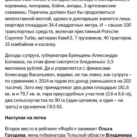
коровника, пилорама, бойня, ангары, 3 артезианские
скважины. Перечень должен был бы продолжиться
многоэтажной виллой, однако в декларации значится лишь
квартира площадью 34,4 квадратных метра. И – свыше 100
транспортных средств, включая престижный Porsche
Cayenne Turbo, автокран КамАЗ, 7 грузовиков, 40 тракторов,
15 комбайнов и косилку.
Доходы супруга, губернатора Брянщины Александра
Богомаза, на этом фоне смотрятся бледненько: 3,3
миллиона рублей. Да и управляется с финансами
Александр Васильевич, видимо, не так ловко, как супруга –
по сравнению с 2014-м годом его доход уменьшился на 202
тысячи). Зато ему принадлежат два дома площадью 181,6
кв. м и 79,7 кв. м, пара приусадебных участков (2,6 и 6,6 га),
два сельхозучастка по 90 га (один целиком, и один – на
треть) и грузовичок ГАЗ-53.
Наступая на пятки
Второе место в рейтинге «Форбс» занимает
Ольга
Груздева
, жена губернатора Тульской области
Владимира