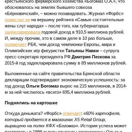
крестьянского фермерского хозяйства «Богомаз О.А.», что
обосновалось на землях бывшего совхоза
«Бёрновичский», – можно позавидовать. Журнал «Форбс»
поместил ее
на вершину рейтинга «Самые состоятельные
жены слуг народа» – после того, как губернаторша
задекларировала
годовой доход в 910,5 миллиона рублей.
И, между прочим, это в самом деле в 10 раз больше,
подмечает
РБК, чем доход чемпионки Европы, мира и
Олимпийских игр фигуристки
Татьяны Навки
– супруга
пресс-секретаря президента РФ
Дмитрия Пескова
за
2015-й год задекларировала сумму в 89 миллионов рублей.
Выложенные на сайте правительства Брянской области
декларации подтверждают экономическую успешность: за
год доход
Ольги Богомаз
вырос на 215 миллионов, в 2014-
м за ней числилось «всего» 695,4 миллиона рублей.
Поднялись на картошке
Откуда деньжата? «Форбс»
отвечает
:
«60% картофеля,
который продается в магазинах X5 Retail Group,
выращено на полях КФХ «Богомаз»
. История успеха может
растрогать: в 1998-м году студенты-молодожены Ольга и