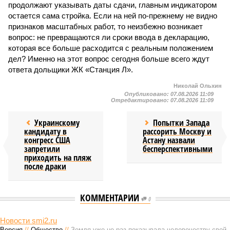
продолжают указывать даты сдачи, главным индикатором
остается сама стройка. Если на ней по-прежнему не видно
признаков масштабных работ, то неизбежно возникает
вопрос: не превращаются ли сроки ввода в декларацию,
которая все больше расходится с реальным положением
дел? Именно на этот вопрос сегодня больше всего ждут
ответа дольщики ЖК «Станция Л».
Николай Ольхин
Опубликовано:
07.08.2026 11:09
Отредактировано:
07.08.2026 11:09
Украинскому
Попытки Запада
кандидату в
рассорить Москву и
конгресс США
Астану назвали
запретили
бесперспективными
приходить на пляж
после драки
КОММЕНТАРИИ
0
Новости smi2.ru
Версия
//
Общество
//
Земля уже не раз показывала человечеству свой