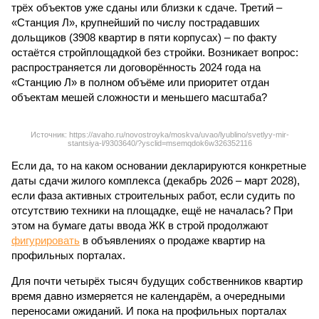
трёх объектов уже сданы или близки к сдаче. Третий –
«Станция Л», крупнейший по числу пострадавших
дольщиков (3908 квартир в пяти корпусах) – по факту
остаётся стройплощадкой без стройки. Возникает вопрос:
распространяется ли договорённость 2024 года на
«Станцию Л» в полном объёме или приоритет отдан
объектам мешей сложности и меньшего масштаба?
Источник: https://avaho.ru/novostroyka/moskva/uvao/lyublino/svetlyy-mir-
stantsiya-l/9303640/?ysclid=msemqdok6w326352116
Если да, то на каком основании декларируются конкретные
даты сдачи жилого комплекса (декабрь 2026 – март 2028),
если фаза активных строительных работ, если судить по
отсутствию техники на площадке, ещё не началась? При
этом на бумаге даты ввода ЖК в строй продолжают
фигурировать
в объявлениях о продаже квартир на
профильных порталах.
Для почти четырёх тысяч будущих собственников квартир
время давно измеряется не календарём, а очередными
переносами ожиданий. И пока на профильных порталах