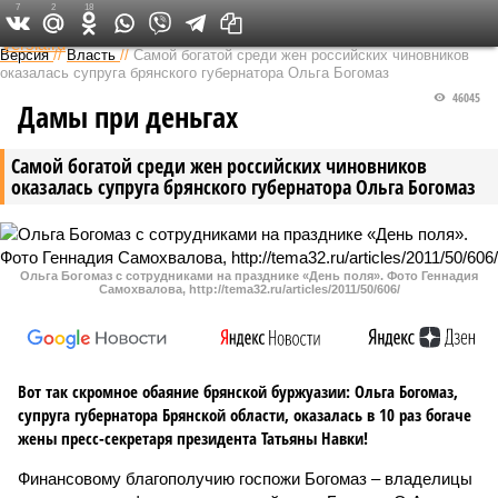
7
2
18
Федеральный выпуск
Версия
//
Власть
//
Самой богатой среди жен российских чиновников
оказалась супруга брянского губернатора Ольга Богомаз
46045
Дамы при деньгах
Самой богатой среди жен российских чиновников
оказалась супруга брянского губернатора Ольга Богомаз
Ольга Богомаз с сотрудниками на празднике «День поля». Фото Геннадия
Самохвалова, http://tema32.ru/articles/2011/50/606/
Вот так скромное обаяние брянской буржуазии: Ольга Богомаз,
супруга губернатора Брянской области, оказалась в 10 раз богаче
жены пресс-секретаря президента Татьяны Навки!
Финансовому благополучию госпожи Богомаз – владелицы