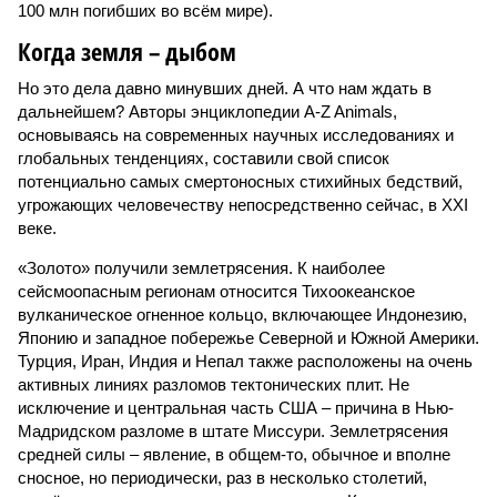
100 млн погибших во всём мире).
Когда земля – дыбом
Но это дела давно минувших дней. А что нам ждать в
дальнейшем? Авторы энциклопедии A-Z Animals,
основываясь на современных научных исследованиях и
глобальных тенденциях, составили свой список
потенциально самых смертоносных стихийных бедствий,
угрожающих человечеству непосредственно сейчас, в XXI
веке.
«Золото» получили землетрясения. К наиболее
сейсмоопасным регионам относится Тихоокеанское
вулканическое огненное кольцо, включающее Индонезию,
Японию и западное побережье Северной и Южной Америки.
Турция, Иран, Индия и Непал также расположены на очень
активных линиях разломов тектонических плит. Не
исключение и центральная часть США – причина в Нью-
Мадридском разломе в штате Миссури. Землетрясения
средней силы – явление, в общем-то, обычное и вполне
сносное, но периодически, раз в несколько столетий,