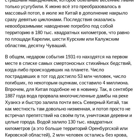
только усугубили. К июню всё это преобразовалось в
массовый потоп, в июле же Китай в дополнение накрыло
сразу девятью циклонами. Последствия оказались
невообразимыми: наводнение погребло под собой
территорию в 180 тыс. квадратных километров, что равно
по площади Карелии, шести Курским или Калужским
областям, десятку Чуваший.
В общем, недаром события 1931-го находятся на первом
месте в списке самых смертоносных стихийных бедствий,
когда-либо происходивших на планете. Число
пострадавших в тот год достигло 53 млн человек, число
погибших, по некоторым оценкам, составило 4 миллиона.
Впрочем, для Китая подобное не в новинку. Так, в сентябре
1887 года вода прорвала многочисленные дамбы на реке
Хуанхэ и быстро залила почти весь Северный Китай, так
как местность там довольно низменная, и потоп просто не
встречал препятствий на своём пути, уничтожая деревни и
целые города. Водой залило 130 тыс. квадратных
километров (а это больше территорий Оренбургской или
Кировской областей), 2 млн человек остались без крова,