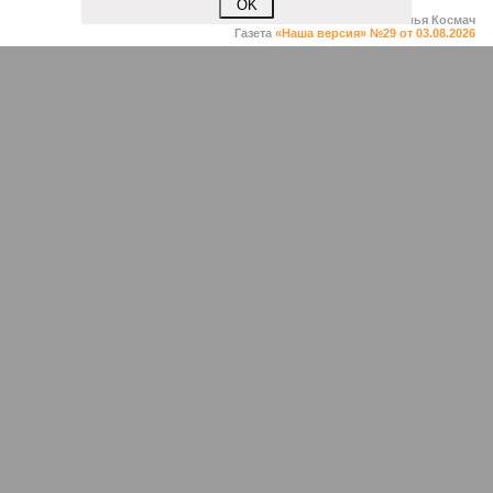
OK
Илья Космач
Газета
«Наша версия» №29 от 03.08.2026
Опубликовано:
05.08.2026 13:00
Отредактировано:
05.08.2026 13:00
Возраст
Инфантино
бессмертия
отступил и объявил
об отказе ФИФА от
продажи доли прав
на чемпионат мира
КОММЕНТАРИИ
1
Новости smi2.ru
Версия
//
Общество
//
Мы могли бы жить сотни лет, но этого никогда не
будет
518
Возраст бессмертия
Мы могли бы жить сотни лет, но этого никогда не будет