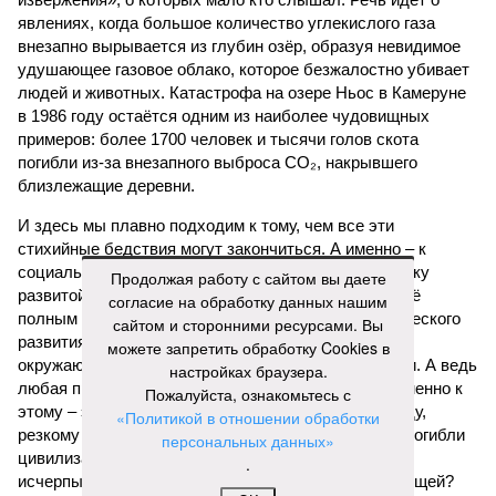
явлениях, когда большое количество углекислого газа
внезапно вырывается из глубин озёр, образуя невидимое
удушающее газовое облако, которое безжалостно убивает
людей и животных. Катастрофа на озере Ньос в Камеруне
в 1986 году остаётся одним из наиболее чудовищных
примеров: более 1700 человек и тысячи голов скота
погибли из-за внезапного выброса CO₂, накрывшего
близлежащие деревни.
И здесь мы плавно подходим к тому, чем все эти
стихийные бедствия могут закончиться. А именно – к
социальному коллапсу, то есть фактическому упадку
Продолжая работу с сайтом вы даете
развитой цивилизации, зачастую с последующим её
согласие на обработку данных нашим
полным уничтожением. Среди причин такого трагического
сайтом и сторонними ресурсами. Вы
развития событий учёные называют деградацию
можете запретить обработку Cookies в
окружающей среды, истощение ресурсов и болезни. А ведь
настройках браузера.
любая природная катастрофа непременно ведёт именно к
Пожалуйста, ознакомьтесь с
этому – экономическому кризису, эпидемиям, голоду,
«Политикой в отношении обработки
резкому сокращению численности населения. Так погибли
персональных данных»
цивилизации шумеров, майя, кхмеров – список не
.
исчерпывающий. Какая цивилизация будет следующей?