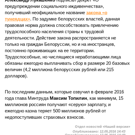
предупреждении социального иждивенчества»,
получивший неофициальное название
закона «о
тунеядцах»
. По задумке белорусских властей, данная
правовая норма должна способствовать привлечению
трудоспособного населения страны к трудовой
деятельности. Действие закона распространяется не
только на граждан Белоруссии, но и на иностранцев,
постоянно проживающих на ее территории.
Трудоспособные, но числящиеся неработающими лица
обязаны ежегодно выплачивать сбор в размере 20 базовых
величин (4,2 миллиона белорусских рублей или 215
долларов).
По последним данным, которые озвучил в феврале 2016
года глава Минтруда
Максим Топилин
, как минимум, 15
миллионов россиян получают «серую» зарплату, и
ежегодно казна теряет 500 миллионов рублей от
недопоступивших страховых взносов.
Отдел новостей «Нашей версии»
Опубликовано:
12.05.2016 14:43