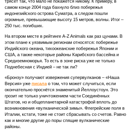
трясёт так, что мало не покажется никому. К примеру, в
самом конце 2004 года бахнуло близ побережья
индонезийского острова Суматра, а следом пошли
огромные, превышающие высоту 15 метров, волны. Итог –
250 тыс. погибших.
На втором месте в рейтинге A-Z Animals как раз цунами. В
этом плане к уязвимым регионам относятся: побережье
Индийского океана, тихо­океанские побережья Японии и
США, а также некоторые районы Карибского бассейна и
Средиземноморья. То есть в зоне риска уже не только
Поднебесная с Индией – не так ли?
«Бронзу» получают извержения супервулканов – «Наша
Версия» уже
писала
о том, что может случиться, если
окончательно проснётся знаменитый Йеллоустоун. Это
грозит не только уничтожением части Соединённых
Штатов, но и общепланетарной катастрофой вплоть до
возникновения «вулканической зимы». Флегрейские поля в
Италии, кстати, тоже не стоит сбрасывать со счетов. Равно
как и многие другие до поры спящие вулканические
районы.