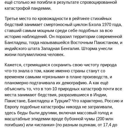
ещё столько же погибли в результате спровоцированной
катастрофой пандемии.
Третье место по кровожадности в рейтинге стихийных
бедствий занимает смертоносный циклон Бхола 1970 года,
ставший самым мощным среди себе подобных за всю
историю наблюдений. Он поразил территории современной
Бангладеш, тогда называвшейся Восточным Пакистаном, и
индийского штата Западная Бенгалия. Шторма унесли
жизни полумиллиона человек.
Кажется, стремящаяся сохранить свою чистоту природа
что-то знала о том, какие именно страны станут со
временем самыми «грязными» в плане производств, и
планомерно подтачивала их демографию. А как ещё
объяснить то, что в топ-10 природных катастроф почти все
места занимают бедствия, разразившиеся в Индии,
Пакистане, Бангладеш и Турции? Что характерно, Россию и
Европу подобные катастрофы никогда не затрагивали,
здесь беды были другими, включая массовый голод и
масштабные эпидемии вроде бубонной чумы (200 млн
погибших) или «испанки» (по разным оценкам, от 17,4 до