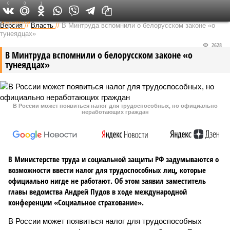
0
0
1
Федеральный выпуск
Версия
//
Власть
//
В Минтруда вспомнили о белорусском законе «о
тунеядцах»
2628
В Минтруда вспомнили о белорусском законе «о
тунеядцах»
В России может появиться налог для трудоспособных, но официально
неработающих граждан
В Министерстве труда и социальной защиты РФ задумываются о
возможности ввести налог для трудоспособных лиц, которые
официально нигде не работают. Об этом заявил заместитель
главы ведомства Андрей Пудов в ходе международной
конференции «Социальное страхование».
В России может появиться налог для трудоспособных