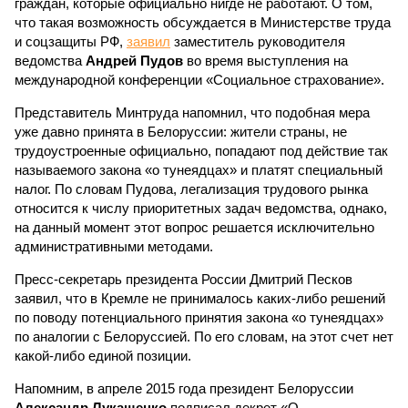
граждан, которые официально нигде не работают. О том,
что такая возможность обсуждается в Министерстве труда
и соцзащиты РФ,
заявил
заместитель руководителя
ведомства
Андрей Пудов
во время выступления на
международной конференции «Социальное страхование».
Представитель Минтруда напомнил, что подобная мера
уже давно принята в Белоруссии: жители страны, не
трудоустроенные официально, попадают под действие так
называемого закона «о тунеядцах» и платят специальный
налог. По словам Пудова, легализация трудового рынка
относится к числу приоритетных задач ведомства, однако,
на данный момент этот вопрос решается исключительно
административными методами.
Пресс-секретарь президента России Дмитрий Песков
заявил, что в Кремле не принималось каких-либо решений
по поводу потенциального принятия закона «о тунеядцах»
по аналогии с Белоруссией. По его словам, на этот счет нет
какой-либо единой позиции.
Напомним, в апреле 2015 года президент Белоруссии
Александр Лукашенко
подписал декрет «О