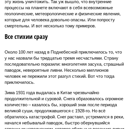
эту жизнь уничтожить. Так уж вышло, что внутренние
процессы на планете включают в себя всевозможные
геологические, метеорологические и физические явления,
которые для человека довольно опасны. Или попросту
смертельны. И вот несколько тому примеров.
Все стихии сразу
Около 100 лет назад в Поднебесной приключилось то, что
у нас назвали бы тридцатью тремя несчастьями. Страну
последовательно поразили: многолетняя засуха, страшный
паводок, невероятные ливни. Несколько миллионов
человек не пережили этот разгул стихий. Вот что тогда
приключилось.
Зима 1931 года выдалась в Китае чрезвычайно
продолжительной и суровой. Снега образовалось огромное
количество – казалось бы, хороший знак после периода
великой суши, продолжавшегося с 1928-го. Но всё
обратилось катастрофой. Снег растаял, устремился в реки,
начался небывалый паводок, быстро обернувшийся
страшным наводнением, которое обильные весенние ливни