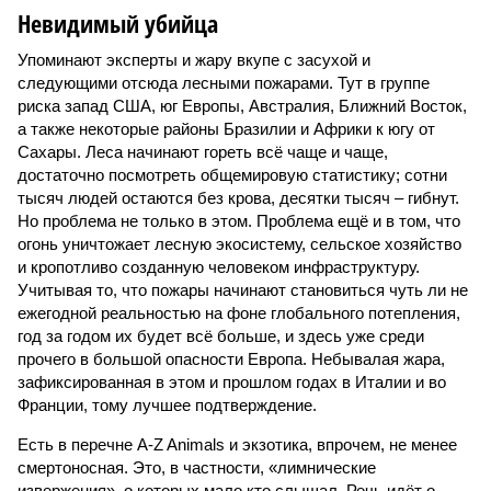
Невидимый убийца
Упоминают эксперты и жару вкупе с засухой и
следующими отсюда лесными пожарами. Тут в группе
риска запад США, юг Европы, Австралия, Ближний Восток,
а также некоторые районы Бразилии и Африки к югу от
Сахары. Леса начинают гореть всё чаще и чаще,
достаточно посмотреть общемировую статистику; сотни
тысяч людей остаются без крова, десятки тысяч – гибнут.
Но проблема не только в этом. Проблема ещё и в том, что
огонь уничтожает лесную экосистему, сельское хозяйство
и кропотливо созданную человеком инфраструктуру.
Учитывая то, что пожары начинают становиться чуть ли не
ежегодной реальностью на фоне глобального потепления,
год за годом их будет всё больше, и здесь уже среди
прочего в большой опасности Европа. Небывалая жара,
зафиксированная в этом и прошлом годах в Италии и во
Франции, тому лучшее подтверждение.
Есть в перечне A-Z Animals и экзотика, впрочем, не менее
смертоносная. Это, в частности, «лимнические
извержения», о которых мало кто слышал. Речь идёт о